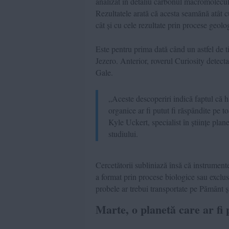
analizat în detaliu carbonul macromolecul
Rezultatele arată că acesta seamănă atât
cât și cu cele rezultate prin procese geolog
Este pentru prima dată când un astfel de ti
Jezero. Anterior, roverul Curiosity detect
Gale.
„Aceste descoperiri indică faptul că ha
organice ar fi putut fi răspândite pe t
Kyle Uckert, specialist în științe pla
studiului.
Cercetătorii subliniază însă că instrumente
a format prin procese biologice sau exclus
probele ar trebui transportate pe Pământ 
Marte, o planetă care ar fi 