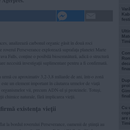
de Agerpres.
Var
Kabu
fest
Ulti
Mate
Tim
nces, analizează carbonul organic găsit în două roci
de roverul Perseverance explorează suprafața planetei Marte
Com
va Falls, conține o posibilă biosemnătură, adică o structură
Rom
are necesită investigații suplimentare pentru a fi confirmată.
deca
fina
 în urmă cu aproximativ 3,2-3,8 miliarde de ani, într-o zonă
După
 este un element important în căutarea urmelor de viață
proi
e organismelor vii, precum ADN-ul și proteinele. Totuși,
Gimn
ii chimice naturale, fără implicarea vieții.
fina
irmă existența vieții
Cu u
copi
are 
Tim
t la bordul roverului Perseverance, oamenii de știință au