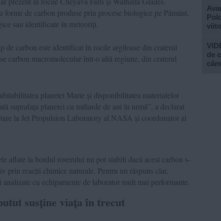
ar prezent în rocile Cheyava Falls și Walhalla Glades.
Avan
 cu forme de carbon produse prin procese biologice pe Pământ,
Polo
ice sau identificate în meteoriți.
viit
VIDE
p de carbon este identificat în rocile argiloase din craterul
de c
ase carbon macromolecular într-o altă regiune, din craterul
căm
bitabilitatea planetei Marte și disponibilitatea materialelor
oată suprafața planetei cu miliarde de ani în urmă”, a declarat
netare la Jet Propulsion Laboratory al NASA și coordonator al
le aflate la bordul roverului nu pot stabili dacă acest carbon s-
iv prin reacții chimice naturale. Pentru un răspuns clar,
și analizate cu echipamente de laborator mult mai performante.
putut susține viața în trecut