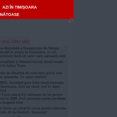
AZI ÎN TIMIȘOARA
ĂNĂTOASE
 mai citite știri
ua Mondială a Donatorului de Sânge,
rcată în avans la Timișoara, cu un
eniment dedicat celor care salvează vieți
ringfield și Women'secret, două locații
i în Iulius Town
lele de dinainte de concediu pot fi cele
i stresante. Ce spun medicii
DEO. Accident grav între două tramvaie
 Germania. Zeci de răniți, trei în stare
itică
 Timiș alocă 8,2 milioane de lei pentru
ort în 2026. Poli primește peste jumătate
n bugetul total
ei firme au intrat în cursa pentru ultimele
crări de la Centrul „Speranța”