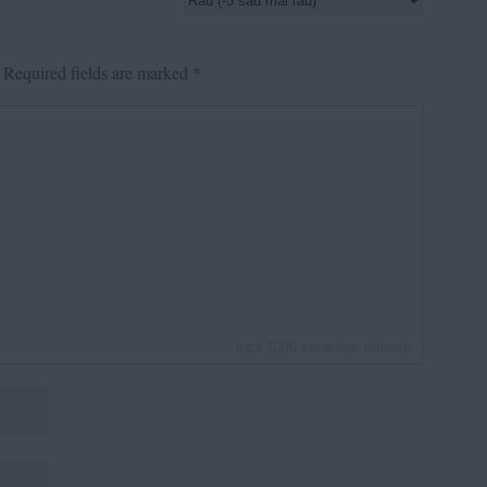
Required fields are marked
*
inca
1000
caractere ramase