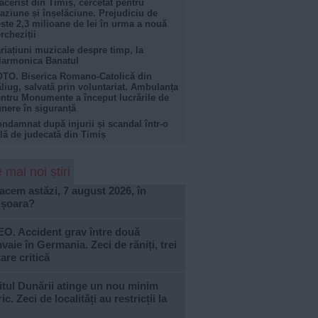
acerist din Timiș, cercetat pentru
aziune și înșelăciune. Prejudiciu de
ste 2,3 milioane de lei în urma a nouă
rcheziții
riațiuni muzicale despre timp, la
larmonica Banatul
TO. Biserica Romano-Catolică din
liug, salvată prin voluntariat. Ambulanța
ntru Monumente a început lucrările de
nere în siguranță
ndamnat după injurii și scandal într-o
lă de judecată din Timiș
 mai noi știri
acem astăzi, 7 august 2026, în
ișoara?
EO. Accident grav între două
vaie în Germania. Zeci de răniți, trei
tare critică
tul Dunării atinge un nou minim
ric. Zeci de localități au restricții la