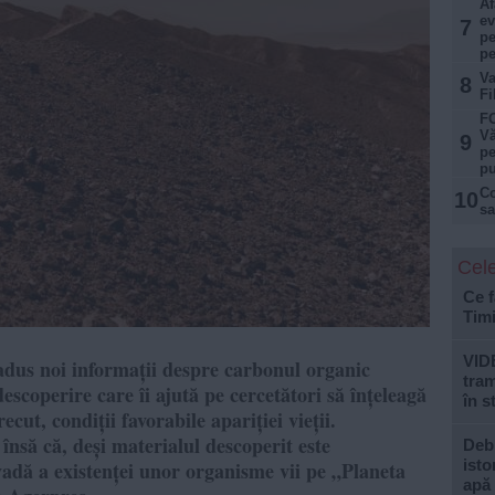
Af
ev
7
pe
pe
Va
8
Fi
FO
Vă
9
pe
pu
Co
10
sa
Cele
Ce f
Tim
VID
dus noi informații despre carbonul organic
tram
descoperire care îi ajută pe cercetători să înțeleagă
în s
cut, condiții favorabile apariției vieții.
însă că, deși materialul descoperit este
Debi
isto
vadă a existenței unor organisme vii pe „Planeta
apă