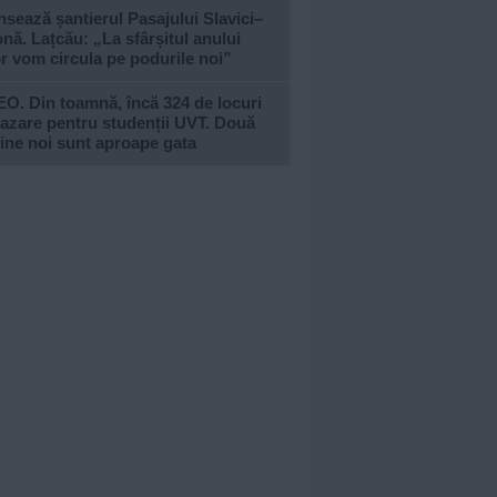
sează șantierul Pasajului Slavici–
nă. Lațcău: „La sfârșitul anului
or vom circula pe podurile noi”
O. Din toamnă, încă 324 de locuri
azare pentru studenții UVT. Două
ine noi sunt aproape gata