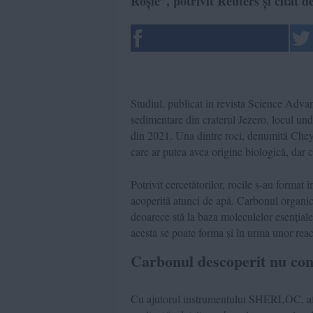
Roșie”, potrivit Reuters și citat 
Studiul, publicat în revista Science Adva
sedimentare din craterul Jezero, locul un
din 2021. Una dintre roci, denumită Cheya
care ar putea avea origine biologică, dar c
Potrivit cercetătorilor, rocile s-au format
acoperită atunci de apă. Carbonul organic
deoarece stă la baza moleculelor esențial
acesta se poate forma și în urma unor reacț
Carbonul descoperit nu conf
Cu ajutorul instrumentului SHERLOC, afla