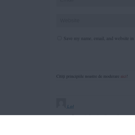
Save my name, email, and website in t
Citiți principiile noastre de moderare
aici
!
Lol
Povesti sf pe banii proștilor.
Reply