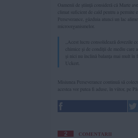
Oamenii de știință consideră că Marte ave
climat suficient de cald pentru a permite e
Perseverance, găzduia atunci un lac alimen
microorganismelor.
„Acest lucru consolidează dovezile co
chimice și de condiții de mediu care ar 
și nici nu înclină balanța mai mult în 
Uckert.
Misiunea Perseverance continuă să colectez
acestea vor putea fi aduse, în viitor, pe Pă
2
COMENTARII