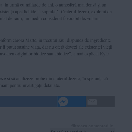
a, în urmă cu miliarde de ani, o atmosferă mai densă și un
xistența apei lichide la suprafață. Craterul Jezero, explorat de
tat de râuri, un mediu considerat favorabil dezvoltării
nform cărora Marte, în trecutul său, dispunea de ingrediente
fi putut susține viața, dar nu oferă dovezi ale existenței vieții
favoarea originilor biotice sau abiotice”, a mai explicat Kyle
e și să analizeze probe din craterul Jezero, în speranța că
mânt pentru investigații detaliate.
filtreaza comentariile