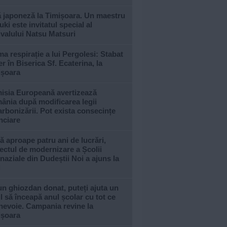
ă japoneză la Timișoara. Un maestru
ki este invitatul special al
ivalului Natsu Matsuri
ma respirație a lui Pergolesi: Stabat
r în Biserica Sf. Ecaterina, la
ișoara
isia Europeană avertizează
ânia după modificarea legii
rbonizării. Pot exista consecințe
nciare
 aproape patru ani de lucrări,
ectul de modernizare a Școlii
aziale din Dudeștii Noi a ajuns la
l
n ghiozdan donat, puteți ajuta un
l să înceapă anul școlar cu tot ce
nevoie. Campania revine la
ișoara