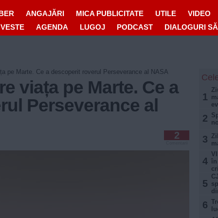
IBER
ANGAJĂRI
MICA PUBLICITATE
UTILE
VIDEO
OVESTE
AGENDA
LUGOJ
PODCAST
DIALOGURI S
iața pe Marte. Ce a descoperit roverul Perseverance al NASA
Cele
re viața pe Marte. Ce a
Zi
1
ma
rul Perseverance al
ev
Sp
2
no
2
Zi
3
ma
Comentarii
VI
4
în
cr
CJ
5
sp
di
Tr
6
lu