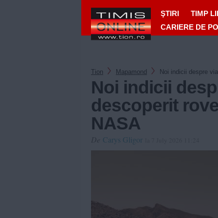
ŞTIRI
TIMP L
CARIERE DE P
Tion
Mapamond
Noi indicii despre v
Noi indicii desp
descoperit rove
NASA
De
Carys Gligor
la 7 July 2026 11:24