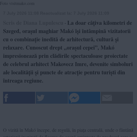
Foto visitmako.com
7 July 2026 11:08
Reactualizat la:
7 July 2026 11:09
Scris de Diana Lupulescu
La doar câțiva kilometri de
-
Szeged, orașul maghiar Makó își întâmpină vizitatorii
cu o combinație inedită de arhitectură, cultură și
relaxare. Cunoscut drept „orașul cepei”, Makó
impresionează prin clădirile spectaculoase proiectate
de celebrul arhitect Makovecz Imre, devenite simboluri
ale localității și puncte de atracție pentru turiști din
întreaga regiune.
O vizită în Makó începe, de regulă, în piața centrală, unde o fântână
arteziană inspirată de floarea de ceapă amintește de produsul care a