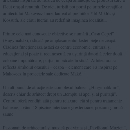
făcut orașul renumit. De aici, turiștii pot porni pe urmele creațiilor
arhitectului Makovecz Imre, laureat al premiilor Ybl Miklós și
Kossuth, ale cărui lucrări au redefinit imaginea localității.
Printre cele mai cunoscute obiective se numără „Casa Cepei”
(Hagymaház), ridicată pe amplasamentul fostei piețe de ceapă.
Clădirea funcționează astăzi ca centru economic, cultural și
educațional și poate fi recunoscută cu ușurință datorită celor două
coloane impunătoare, parțial îmbrăcate în sticlă. Arhitectura sa
reflectă simbolul orașului – ceapa – element care l-a inspirat pe
Makovecz în proiectele sale dedicate Makó.
Un alt punct de atracție este complexul balnear „Hagymatikum”,
descris chiar de arhitect drept un „templu al apei și al purității”.
Centrul oferă condiții atât pentru relaxare, cât și pentru tratamente
balneare, având 18 piscine interioare și exterioare, precum și nouă
saune.
Pasionații de arhitectură și muzică pot vizita și „Pavilionul Muzicii”,