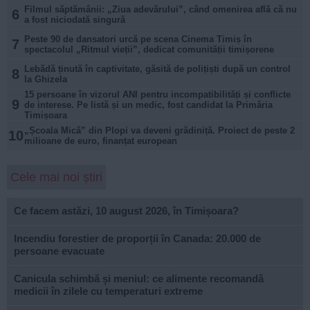
Filmul săptămânii: „Ziua adevărului”, când omenirea află că nu
6
a fost niciodată singură
Peste 90 de dansatori urcă pe scena Cinema Timiș în
7
spectacolul „Ritmul vieții”, dedicat comunității timișorene
Lebădă ținută în captivitate, găsită de polițiști după un control
8
la Ghizela
15 persoane în vizorul ANI pentru incompatibilități și conflicte
9
de interese. Pe listă și un medic, fost candidat la Primăria
Timișoara
„Școala Mică” din Plopi va deveni grădiniță. Proiect de peste 2
10
milioane de euro, finanțat european
Cele mai noi știri
Ce facem astăzi, 10 august 2026, în Timișoara?
Incendiu forestier de proporții în Canada: 20.000 de
persoane evacuate
Canicula schimbă și meniul: ce alimente recomandă
medicii în zilele cu temperaturi extreme