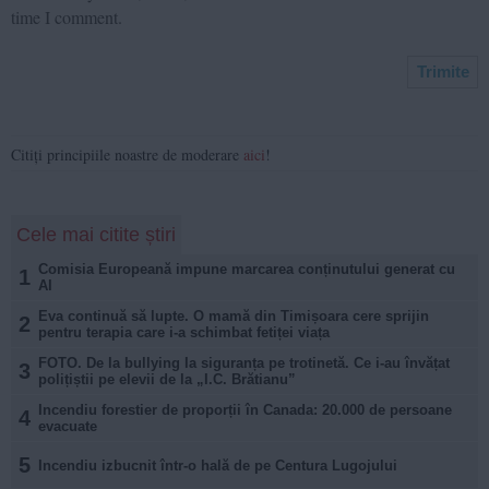
time I comment.
Citiți principiile noastre de moderare
aici
!
Cele mai citite știri
Comisia Europeană impune marcarea conținutului generat cu
1
AI
Eva continuă să lupte. O mamă din Timișoara cere sprijin
2
pentru terapia care i-a schimbat fetiței viața
FOTO. De la bullying la siguranța pe trotinetă. Ce i-au învățat
3
polițiștii pe elevii de la „I.C. Brătianu”
Incendiu forestier de proporții în Canada: 20.000 de persoane
4
evacuate
5
Incendiu izbucnit într-o hală de pe Centura Lugojului