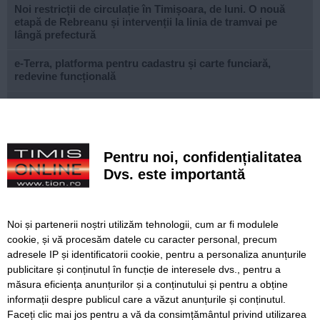
Noi restricții de circulație în Timișoara, de luni. O nouă
etapă de Rebreanu și intervenții la linia de tramvai pe
lângă prefectură
e-Terra, platforma pentru cadastru și carte funciară,
redevine funcțională
Istanbul fără bilet de intrare. Zeci de atracții spectaculoase
pe care le poți vizita gratuit în orașul de pe două
continente
Pentru noi, confidențialitatea
Ce facem astăzi, 9 august 2026, în Timișoara?
Dvs. este importantă
Misterioso! Început romantic de stagiune la Opera din
Timișoara
Noi și partenerii noștri utilizăm tehnologii, cum ar fi modulele
Construcție impresionantă din Imperiul Roman, scoasă la
cookie, și vă procesăm datele cu caracter personal, precum
iveală de nivelul scăzut al Dunării
adresele IP și identificatorii cookie, pentru a personaliza anunțurile
publicitare și conținutul în funcție de interesele dvs., pentru a
Continuă modernizarea centrului pietonal al Lugojului.
Contract de 21 de milioane de lei, finanțat european
măsura eficiența anunțurilor și a conținutului și pentru a obține
informații despre publicul care a văzut anunțurile și conținutul.
Faceți clic mai jos pentru a vă da consimțământul privind utilizarea