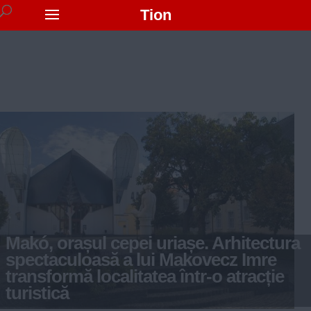
Tion
Makó, orașul cepei uriașe. Arhitectura
spectaculoasă a lui Makovecz Imre
transformă localitatea într-o atracție
turistică