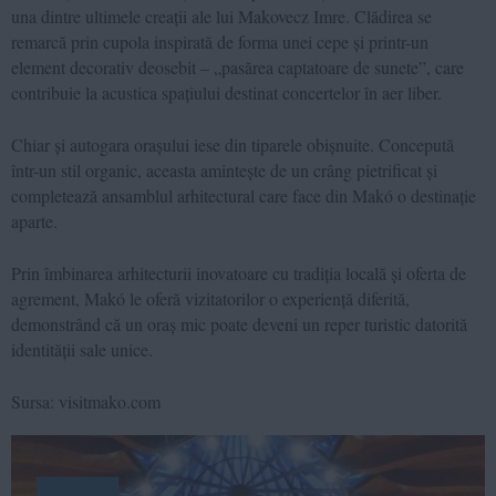
una dintre ultimele creații ale lui Makovecz Imre. Clădirea se
remarcă prin cupola inspirată de forma unei cepe și printr-un
element decorativ deosebit – „pasărea captatoare de sunete”, care
contribuie la acustica spațiului destinat concertelor în aer liber.
Chiar și autogara orașului iese din tiparele obișnuite. Concepută
într-un stil organic, aceasta amintește de un crâng pietrificat și
completează ansamblul arhitectural care face din Makó o destinație
aparte.
Prin îmbinarea arhitecturii inovatoare cu tradiția locală și oferta de
agrement, Makó le oferă vizitatorilor o experiență diferită,
demonstrând că un oraș mic poate deveni un reper turistic datorită
identității sale unice.
Sursa: visitmako.com