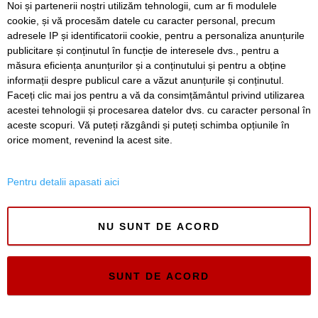
Noi și partenerii noștri utilizăm tehnologii, cum ar fi modulele
Festivalul Răchiului, în weekend, la Sânpetru Mare:
cookie, și vă procesăm datele cu caracter personal, precum
concurs, paradă și jocuri sătești
adresele IP și identificatorii cookie, pentru a personaliza anunțurile
publicitare și conținutul în funcție de interesele dvs., pentru a
Trei chinezi, cercetați penal după ce au încercat să intre în
România cu vize false
măsura eficiența anunțurilor și a conținutului și pentru a obține
informații despre publicul care a văzut anunțurile și conținutul.
Faceți clic mai jos pentru a vă da consimțământul privind utilizarea
acestei tehnologii și procesarea datelor dvs. cu caracter personal în
aceste scopuri. Vă puteți răzgândi și puteți schimba opțiunile în
SERVICII
Redactia
Folosinta Cookie-urilor
orice moment, revenind la acest site.
Termeni si conditii de utilizare
Politica de confidentialitate
Pentru detalii apasati aici
Regulament postare și moderare comentarii
NU SUNT DE ACORD
SUNT DE ACORD
Timiș Online
ISSN 3008-2323