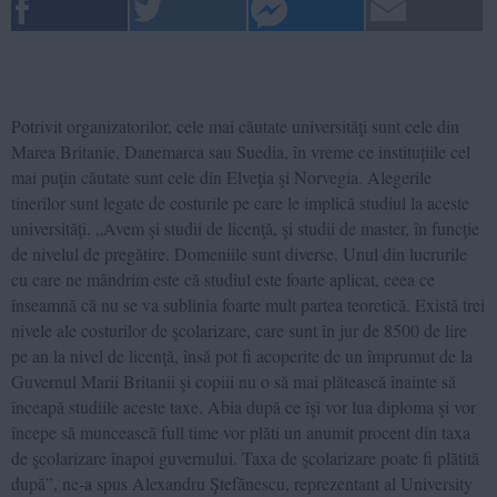
Potrivit organizatorilor, cele mai căutate universităţi sunt cele din
Marea Britanie, Danemarca sau Suedia, în vreme ce instituțiile cel
mai puţin căutate sunt cele din Elveţia şi Norvegia. Alegerile
tinerilor sunt legate de costurile pe care le implică studiul la aceste
universităţi. „Avem şi studii de licenţă, şi studii de master, în funcţie
de nivelul de pregătire. Domeniile sunt diverse. Unul din lucrurile
cu care ne mândrim este că studiul este foarte aplicat, ceea ce
înseamnă că nu se va sublinia foarte mult partea teoretică. Există trei
nivele ale costurilor de şcolarizare, care sunt în jur de 8500 de lire
pe an la nivel de licenţă, însă pot fi acoperite de un împrumut de la
Guvernul Marii Britanii şi copiii nu o să mai plătească înainte să
înceapă studiile aceste taxe. Abia după ce îşi vor lua diploma şi vor
începe să muncească full time vor plăti un anumit procent din taxa
de şcolarizare înapoi guvernului. Taxa de şcolarizare poate fi plătită
după”, ne-a spus Alexandru Ştefănescu, reprezentant al University