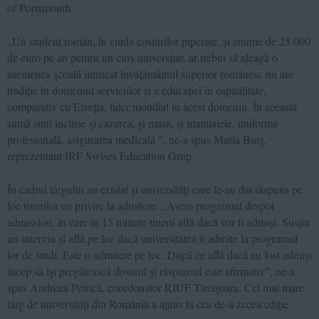
of Portsmouth.
„Un student român, în ciuda costurilor piperate, şi anume de 25.000
de euro pe an pentru un curs universitar, ar trebui să aleagă o
asemenea şcoală întrucât învăţământul superior românesc nu are
tradiţie în domeniul serviciilor şi a educaţiei în ospitalitate,
comparativ cu Elveţia, lider mondial în acest domeniu. În această
sumă sunt incluse şi cazarea, şi masa, şi manualele, uniforma
profesională, asigurarea medicală ”, ne-a spus Maria Burş,
reprezentant IRF Swises Education Grup.
În cadrul târgului au existat şi universităţi care le-au dat răspuns pe
loc tinerilor cu privire la admitere. „Avem programul despot
admission, în care în 15 minute tinerii află dacă vor fi admişi. Susţin
un interviu şi află pe loc dacă universitatea îi admite la programul
lor de studi. Este o admitere pe loc. După ce află dacă au fost admişi
încep să îşi pregătească dosarul şi răspunsul este afirmativ”, ne-a
spus Andreea Petrică, coordonator RIUF Timişoara. Cel mai mare
târg de universităţi din România a ajuns la cea de-a zecea ediţie.