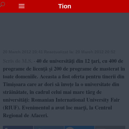
Tion
20 March 2012 20:41
Reactualizat la:
20 March 2012 20:52
Scris de M.S.
40 de universităţi din 12 ţari, cu 400 de
-
programe de licenţă şi 200 de programe de masterat în
toate domeniile. Aceasta a fost oferta pentru tinerii din
Timişoara care ar dori să înveţe la o universitate din
străinătate, în cadrul celui mai mare târg de
universităţi: Romanian International University Fair
(RIUF). Evenimentul a avut loc marți, la Centrul
Regional de Afaceri.