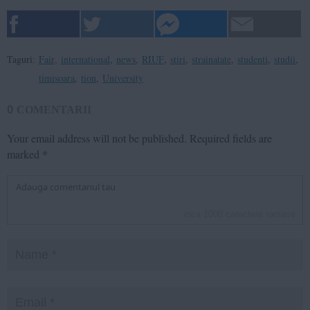
Taguri:
Fair
,
international
,
news
,
RIUF
,
stiri
,
strainatate
,
studenti
,
studii
,
timisoara
,
tion
,
University
0
COMENTARII
Your email address will not be published.
Required fields are
marked
*
inca
1000
caractere ramase