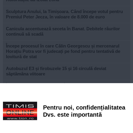
Sculptura Anului, la Timișoara. Când începe votul pentru
Premiul Peter Jecza, în valoare de 8.000 de euro
Canicula accentuează seceta în Banat. Debitele râurilor
continuă să scadă
Începe procesul în care Călin Georgescu și mercenarul
Horațiu Potra vor fi judecați pe fond pentru tentativă de
lovitură de stat
Autobuzul E3 și firobuzele 15 și 16 circulă deviat
săptămâna viitoare
Începe demolarea Pasarelei Îndrăgostiților. Se închide
promenada dinspre Parcul Copiilor
Voluntariatul nu ia vacanță pentru elevii Școlii Postliceale
Pentru noi, confidențialitatea
„Henri Coandă” Timișoara
Dvs. este importantă
Guvernul pregătește un plan pentru limitarea consumului
de energie. Care consumatori sunt vizați