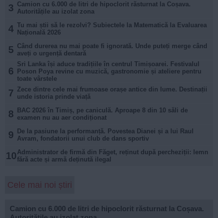
Camion cu 6.000 de litri de hipoclorit răsturnat la Coșava.
3
Autoritățile au izolat zona
Tu mai știi să le rezolvi? Subiectele la Matematică la Evaluarea
4
Națională 2026
Când durerea nu mai poate fi ignorată. Unde puteți merge când
5
aveți o urgență dentară
Sri Lanka își aduce tradițiile în centrul Timișoarei. Festivalul
6
Poson Poya revine cu muzică, gastronomie și ateliere pentru
toate vârstele
Zece dintre cele mai frumoase orașe antice din lume. Destinații
7
unde istoria prinde viață
BAC 2026 în Timiș, pe caniculă. Aproape 8 din 10 săli de
8
examen nu au aer condiționat
De la pasiune la performanță. Povestea Dianei și a lui Raul
9
Avram, fondatorii unui club de dans sportiv
Administrator de firmă din Făget, reținut după percheziții: lemn
10
fără acte și armă deținută ilegal
Cele mai noi știri
Camion cu 6.000 de litri de hipoclorit răsturnat la Coșava.
Autoritățile au izolat zona