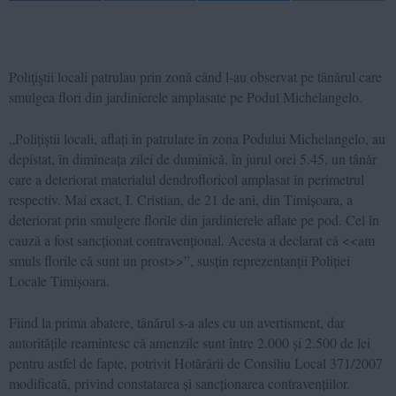
Poliţiştii locali patrulau prin zonă când l-au observat pe tânărul care
smulgea flori din jardinierele amplasate pe Podul Michelangelo.
„Polițiștii locali, aflați în patrulare în zona Podului Michelangelo, au
depistat, în dimineața zilei de duminică, în jurul orei 5.45, un tânăr
care a deteriorat materialul dendrofloricol amplasat în perimetrul
respectiv. Mai exact, I. Cristian, de 21 de ani, din Timișoara, a
deteriorat prin smulgere florile din jardinierele aflate pe pod. Cel în
cauză a fost sancționat contravențional. Acesta a declarat că <<am
smuls florile că sunt un prost>>”, susțin reprezentanții Poliției
Locale Timișoara.
Fiind la prima abatere, tânărul s-a ales cu un avertisment, dar
autoritățile reamintesc că amenzile sunt între 2.000 și 2.500 de lei
pentru astfel de fapte, potrivit Hotărârii de Consiliu Local 371/2007
modificată, privind constatarea și sancționarea contravențiilor.