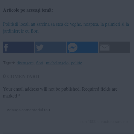
Articole pe aceeași temă:
Politistii locali au sarcina sa stea de veghe, noaptea, la palmieri si la
jardinierele cu flori
Taguri:
distrugere
,
flori
,
michelangelo
,
politie
0
COMENTARII
Your email address will not be published.
Required fields are
marked
*
inca
1000
caractere ramase