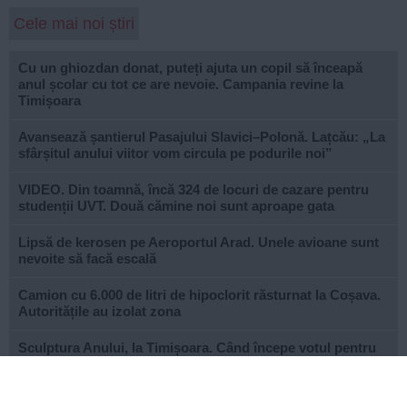
Cele mai noi știri
Cu un ghiozdan donat, puteți ajuta un copil să înceapă
anul școlar cu tot ce are nevoie. Campania revine la
Timișoara
Avansează șantierul Pasajului Slavici–Polonă. Lațcău: „La
sfârșitul anului viitor vom circula pe podurile noi”
VIDEO. Din toamnă, încă 324 de locuri de cazare pentru
studenții UVT. Două cămine noi sunt aproape gata
Lipsă de kerosen pe Aeroportul Arad. Unele avioane sunt
nevoite să facă escală
Camion cu 6.000 de litri de hipoclorit răsturnat la Coșava.
Autoritățile au izolat zona
Sculptura Anului, la Timișoara. Când începe votul pentru
Premiul Peter Jecza, în valoare de 8.000 de euro
Canicula accentuează seceta în Banat. Debitele râurilor