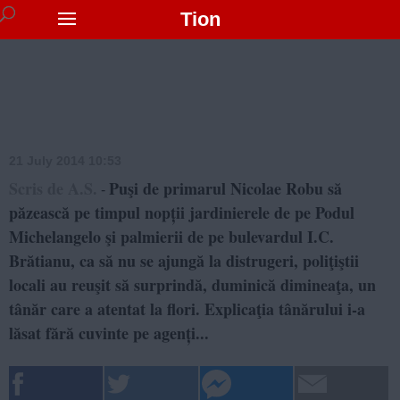
Tion
21 July 2014 10:53
Scris de A.S.
Puşi de primarul Nicolae Robu să
-
păzească pe timpul nopții jardinierele de pe Podul
Michelangelo şi palmierii de pe bulevardul I.C.
Brătianu, ca să nu se ajungă la distrugeri, poliţiştii
locali au reuşit să surprindă, duminică dimineaţa, un
tânăr care a atentat la flori. Explicaţia tânărului i-a
lăsat fără cuvinte pe agenți...