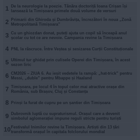
De la neurologie la poezie. Tânăra doctoriță Ioana Crișan își
1
lansează la Timișoara primele două volume de versuri
Primarii din Ghiroda și Dumbrăvița, încrezători în noua „Zonă
2
Metropolitană Timișoara”
Cu un ghiozdan donat, puteți ajuta un copil să înceapă anul
3
școlar cu tot ce are nevoie. Campania revine la Timișoara
4
PNL la răscruce. Între Veștea și sesizarea Curții Constituționale
Ultimul tur ghidat prin culisele Operei din Timișoara, în acest
5
sezon liric
CM2026 – ZIUA 6. Au ieșit vedetele la rampă: „hat-trick” pentru
6
Messi, „duble” pentru Mbappe și Haaland
Timișoara, pe locul 4 în topul celor mai atractive orașe din
7
România, sub Brașov, Cluj și Constanța
8
Prinși la furat de cupru pe un șantier din Timișoara
Dubrovnik luptă cu supraturismul. Orașul care a devenit
9
simbolul aglomerației impune reguli stricte pentru turiști
Festivalul Inimilor revine la Timișoara. Artiști din 13 țări
10
transformă orașul în capitala folclorului mondial