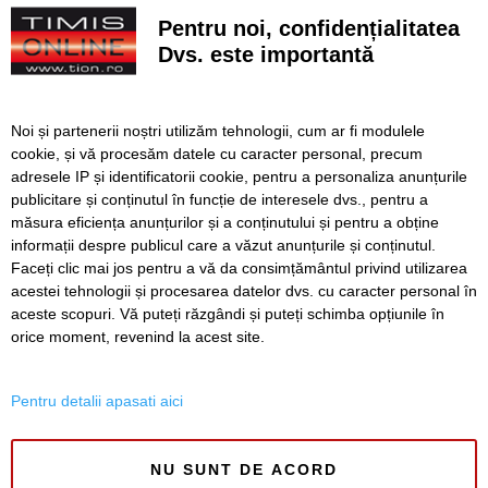
continuă să scadă
Pentru noi, confidențialitatea
Dvs. este importantă
Începe procesul în care Călin Georgescu și mercenarul
Horațiu Potra vor fi judecați pe fond pentru tentativă de
lovitură de stat
Noi și partenerii noștri utilizăm tehnologii, cum ar fi modulele
Autobuzul E3 și firobuzele 15 și 16 circulă deviat
cookie, și vă procesăm datele cu caracter personal, precum
săptămâna viitoare
adresele IP și identificatorii cookie, pentru a personaliza anunțurile
publicitare și conținutul în funcție de interesele dvs., pentru a
Începe demolarea Pasarelei Îndrăgostiților. Se închide
promenada dinspre Parcul Copiilor
măsura eficiența anunțurilor și a conținutului și pentru a obține
informații despre publicul care a văzut anunțurile și conținutul.
Faceți clic mai jos pentru a vă da consimțământul privind utilizarea
acestei tehnologii și procesarea datelor dvs. cu caracter personal în
aceste scopuri. Vă puteți răzgândi și puteți schimba opțiunile în
SERVICII
Redactia
Folosinta Cookie-urilor
orice moment, revenind la acest site.
Termeni si conditii de utilizare
Politica de confidentialitate
Pentru detalii apasati aici
Regulament postare și moderare comentarii
NU SUNT DE ACORD