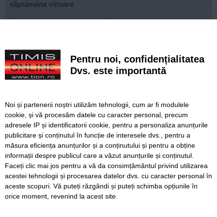
săptămâna viitoare
Începe demolarea Pasarelei Îndrăgostiților. Se închide
promenada dinspre Parcul Copiilor
Voluntariatul nu ia vacanță pentru elevii Școlii Postliceale
Pentru noi, confidențialitatea
„Henri Coandă” Timișoara
Dvs. este importantă
Guvernul pregătește un plan pentru limitarea consumului
de energie. Care consumatori sunt vizați
Noi și partenerii noștri utilizăm tehnologii, cum ar fi modulele
Festivalul Răchiului, în weekend, la Sânpetru Mare:
cookie, și vă procesăm datele cu caracter personal, precum
concurs, paradă și jocuri sătești
adresele IP și identificatorii cookie, pentru a personaliza anunțurile
publicitare și conținutul în funcție de interesele dvs., pentru a
Trei chinezi, cercetați penal după ce au încercat să intre în
România cu vize false
măsura eficiența anunțurilor și a conținutului și pentru a obține
informații despre publicul care a văzut anunțurile și conținutul.
Faceți clic mai jos pentru a vă da consimțământul privind utilizarea
acestei tehnologii și procesarea datelor dvs. cu caracter personal în
aceste scopuri. Vă puteți răzgândi și puteți schimba opțiunile în
SERVICII
Redactia
Folosinta Cookie-urilor
orice moment, revenind la acest site.
Termeni si conditii de utilizare