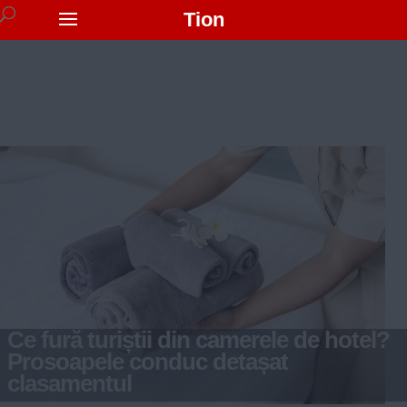
Tion
Ce fură turiștii din camerele de hotel?
Prosoapele conduc detașat
clasamentul