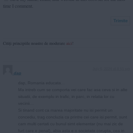
time I comment.
Citiți principiile noastre de moderare
aici
!
July 6, 2026 at 8:55 pm
dap
dap, Romania educata…
Ma intreb cum se comporta vei care fac asa ceva si in alte
situatii, de exemplu in trafic, in parc, in relatia lor cu
vecinii…
Si tinand cont ca marea majoritate nu isi permit un
concediu, trag concluzia ca printre cei care isi permit, sunt
cam multi certati cu bunul simt elementar (nu mai zic de
furt care e penal), abia asta e o societate corupta, cea in