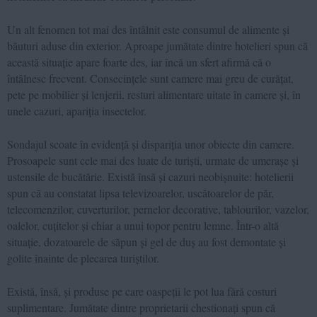
Un alt fenomen tot mai des întâlnit este consumul de alimente și
băuturi aduse din exterior. Aproape jumătate dintre hotelieri spun că
această situație apare foarte des, iar încă un sfert afirmă că o
întâlnesc frecvent. Consecințele sunt camere mai greu de curățat,
pete pe mobilier și lenjerii, resturi alimentare uitate în camere și, în
unele cazuri, apariția insectelor.
Sondajul scoate în evidență și dispariția unor obiecte din camere.
Prosoapele sunt cele mai des luate de turiști, urmate de umerașe și
ustensile de bucătărie. Există însă și cazuri neobișnuite: hotelierii
spun că au constatat lipsa televizoarelor, uscătoarelor de păr,
telecomenzilor, cuverturilor, pernelor decorative, tablourilor, vazelor,
oalelor, cuțitelor și chiar a unui topor pentru lemne. Într-o altă
situație, dozatoarele de săpun și gel de duș au fost demontate și
golite înainte de plecarea turiștilor.
Există, însă, și produse pe care oaspeții le pot lua fără costuri
suplimentare. Jumătate dintre proprietarii chestionați spun că