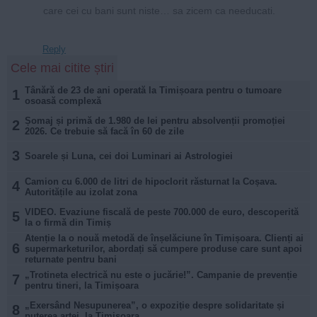
care cei cu bani sunt niste… sa zicem ca needucati.
Reply
Cele mai citite știri
Tânără de 23 de ani operată la Timișoara pentru o tumoare
1
osoasă complexă
Șomaj și primă de 1.980 de lei pentru absolvenții promoției
2
2026. Ce trebuie să facă în 60 de zile
3
Soarele și Luna, cei doi Luminari ai Astrologiei
Camion cu 6.000 de litri de hipoclorit răsturnat la Coșava.
4
Autoritățile au izolat zona
VIDEO. Evaziune fiscală de peste 700.000 de euro, descoperită
5
la o firmă din Timiș
Atenție la o nouă metodă de înșelăciune în Timișoara. Clienți ai
6
supermarketurilor, abordați să cumpere produse care sunt apoi
returnate pentru bani
„Trotineta electrică nu este o jucărie!”. Campanie de prevenție
7
pentru tineri, la Timișoara
„Exersând Nesupunerea”, o expoziție despre solidaritate și
8
puterea artei, la Timișoara