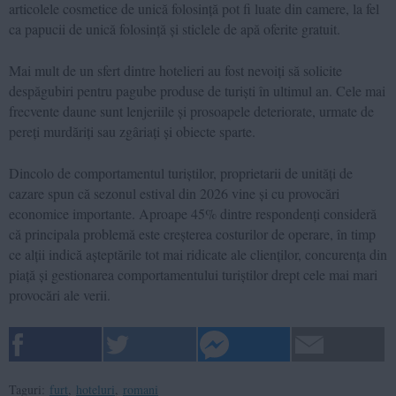
articolele cosmetice de unică folosință pot fi luate din camere, la fel
ca papucii de unică folosință și sticlele de apă oferite gratuit.
Mai mult de un sfert dintre hotelieri au fost nevoiți să solicite
despăgubiri pentru pagube produse de turiști în ultimul an. Cele mai
frecvente daune sunt lenjeriile și prosoapele deteriorate, urmate de
pereți murdăriți sau zgâriați și obiecte sparte.
Dincolo de comportamentul turiștilor, proprietarii de unități de
cazare spun că sezonul estival din 2026 vine și cu provocări
economice importante. Aproape 45% dintre respondenți consideră
că principala problemă este creșterea costurilor de operare, în timp
ce alții indică așteptările tot mai ridicate ale clienților, concurența din
piață și gestionarea comportamentului turiștilor drept cele mai mari
provocări ale verii.
Taguri:
furt
,
hoteluri
,
romani