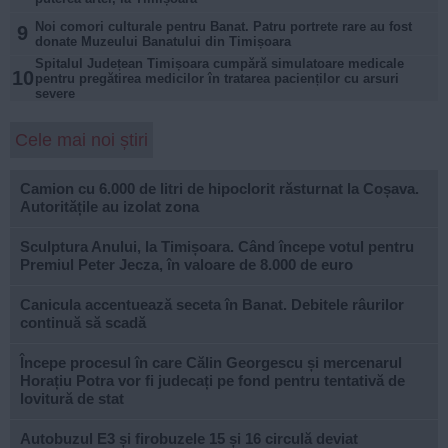
Noi comori culturale pentru Banat. Patru portrete rare au fost
9
donate Muzeului Banatului din Timișoara
Spitalul Județean Timișoara cumpără simulatoare medicale
10
pentru pregătirea medicilor în tratarea pacienților cu arsuri
severe
Cele mai noi știri
Camion cu 6.000 de litri de hipoclorit răsturnat la Coșava.
Autoritățile au izolat zona
Sculptura Anului, la Timișoara. Când începe votul pentru
Premiul Peter Jecza, în valoare de 8.000 de euro
Canicula accentuează seceta în Banat. Debitele râurilor
continuă să scadă
Începe procesul în care Călin Georgescu și mercenarul
Horațiu Potra vor fi judecați pe fond pentru tentativă de
lovitură de stat
Autobuzul E3 și firobuzele 15 și 16 circulă deviat