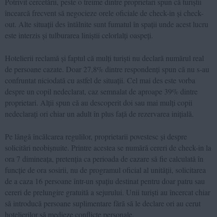
Potrivit cercetării, peste o treime dintre proprietari spun că turiștii
încearcă frecvent să negocieze orele oficiale de check-in și check-
out. Alte situații des întâlnite sunt fumatul în spații unde acest lucru
este interzis și tulburarea liniștii celorlalți oaspeți.
Hotelierii reclamă și faptul că mulți turiști nu declară numărul real
de persoane cazate. Doar 27,8% dintre respondenți spun că nu s-au
confruntat niciodată cu astfel de situații. Cel mai des este vorba
despre un copil nedeclarat, caz semnalat de aproape 39% dintre
proprietari. Alții spun că au descoperit doi sau mai mulți copii
nedeclarați ori chiar un adult în plus față de rezervarea inițială.
Pe lângă încălcarea regulilor, proprietarii povestesc și despre
solicitări neobișnuite. Printre acestea se numără cereri de check-in la
ora 7 dimineața, pretenția ca perioada de cazare să fie calculată în
funcție de ora sosirii, nu de programul oficial al unității, solicitarea
de a caza 16 persoane într-un spațiu destinat pentru doar patru sau
cereri de prelungire gratuită a sejurului. Unii turiști au încercat chiar
să introducă persoane suplimentare fără să le declare ori au cerut
hotelierilor să medieze conflicte personale.