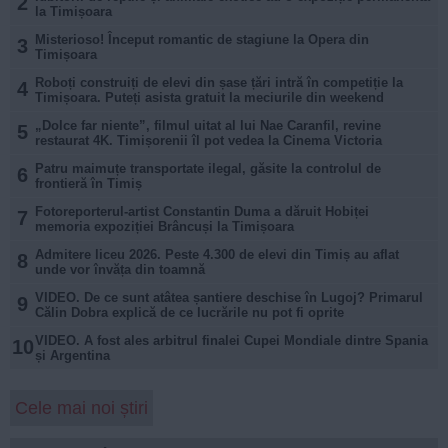
2
la Timișoara
Misterioso! Început romantic de stagiune la Opera din
3
Timișoara
Roboți construiți de elevi din șase țări intră în competiție la
4
Timișoara. Puteți asista gratuit la meciurile din weekend
„Dolce far niente”, filmul uitat al lui Nae Caranfil, revine
5
restaurat 4K. Timișorenii îl pot vedea la Cinema Victoria
Patru maimuțe transportate ilegal, găsite la controlul de
6
frontieră în Timiș
Fotoreporterul-artist Constantin Duma a dăruit Hobiței
7
memoria expoziției Brâncuși la Timișoara
Admitere liceu 2026. Peste 4.300 de elevi din Timiș au aflat
8
unde vor învăța din toamnă
VIDEO. De ce sunt atâtea șantiere deschise în Lugoj? Primarul
9
Călin Dobra explică de ce lucrările nu pot fi oprite
VIDEO. A fost ales arbitrul finalei Cupei Mondiale dintre Spania
10
și Argentina
Cele mai noi știri