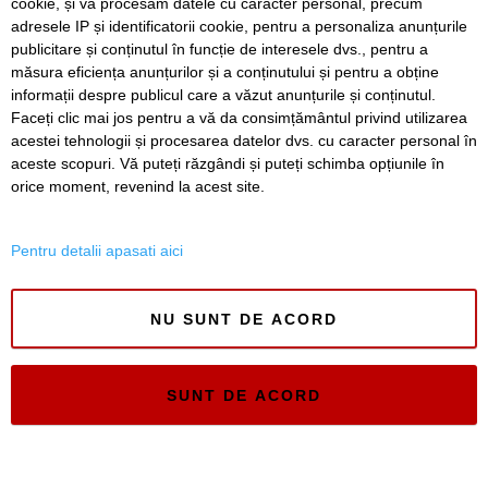
cookie, și vă procesăm datele cu caracter personal, precum
complicații
adresele IP și identificatorii cookie, pentru a personaliza anunțurile
publicitare și conținutul în funcție de interesele dvs., pentru a
Nouă copaci căzuți, dintre care patru pe mașini, la
Timișoara, în urma furtunii
măsura eficiența anunțurilor și a conținutului și pentru a obține
informații despre publicul care a văzut anunțurile și conținutul.
Faceți clic mai jos pentru a vă da consimțământul privind utilizarea
acestei tehnologii și procesarea datelor dvs. cu caracter personal în
aceste scopuri. Vă puteți răzgândi și puteți schimba opțiunile în
SERVICII
Redactia
Folosinta Cookie-urilor
orice moment, revenind la acest site.
Termeni si conditii de utilizare
Politica de confidentialitate
Pentru detalii apasati aici
Regulament postare și moderare comentarii
NU SUNT DE ACORD
SUNT DE ACORD
Timiș Online
ISSN 3008-2323
ISSN-L 3008-2323