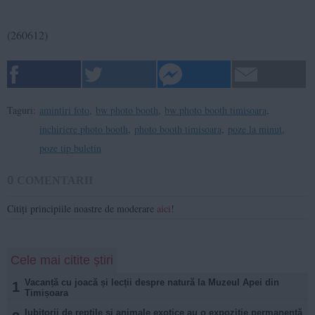
(260612)
Taguri:
amintiri foto
,
bw photo booth
,
bw photo booth timisoara
,
inchiriere photo booth
,
photo booth timisoara
,
poze la minut
,
poze tip buletin
0
COMENTARII
Citiți principiile noastre de moderare
aici
!
Cele mai citite știri
Vacanță cu joacă și lecții despre natură la Muzeul Apei din
1
Timișoara
Iubitorii de reptile și animale exotice au o expoziție permanentă