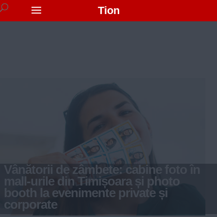
Tion
Vânătorii de zâmbete: cabine foto în
mall-urile din Timișoara și photo
booth la evenimente private și
corporate