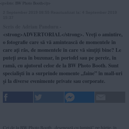
<p>foto: BW Photo Booth</p>
2 September 2019 08:55
Reactualizat la:
4 September 2019
15:37
Scris de Adrian Panduru
-
<strong>ADVERTORIAL</strong>. Vreți o amintire,
o fotografie care să vă amintească de momentele în
care ați râs, de momentele în care vă simțiți bine? Le
puteți avea în buzunar, în portofel sau pe perete, în
ramă, cu ajutorul celor de la BW Photo Booth. Sunt
specialiști în a surprinde momente „faine” în mall-uri
și la diverse evenimente private sau corporate.
Cei de la BW Photo Booth „desenează cu lumină” pe hârtie, în