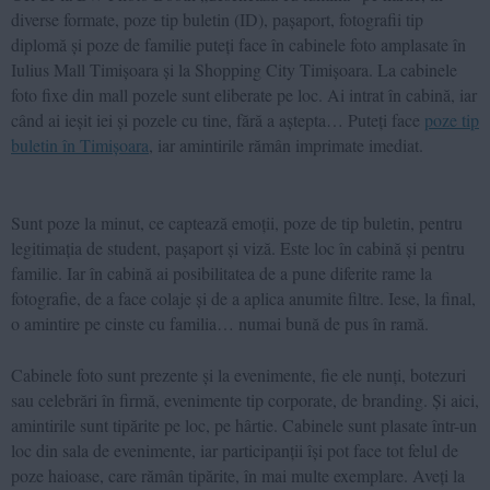
diverse formate, poze tip buletin (ID), pașaport, fotografii tip
diplomă și poze de familie puteți face în cabinele foto amplasate în
Iulius Mall Timișoara și la Shopping City Timișoara. La cabinele
foto fixe din mall pozele sunt eliberate pe loc. Ai intrat în cabină, iar
când ai ieșit iei și pozele cu tine, fără a aștepta… Puteți face
poze tip
buletin în Timișoara
, iar amintirile rămân imprimate imediat.
Sunt poze la minut, ce captează emoții, poze de tip buletin, pentru
legitimația de student, pașaport și viză. Este loc în cabină și pentru
familie. Iar în cabină ai posibilitatea de a pune diferite rame la
fotografie, de a face colaje și de a aplica anumite filtre. Iese, la final,
o amintire pe cinste cu familia… numai bună de pus în ramă.
Cabinele foto sunt prezente și la evenimente, fie ele nunți, botezuri
sau celebrări în firmă, evenimente tip corporate, de branding. Și aici,
amintirile sunt tipărite pe loc, pe hârtie. Cabinele sunt plasate într-un
loc din sala de evenimente, iar participanții își pot face tot felul de
poze haioase, care rămân tipărite, în mai multe exemplare. Aveți la