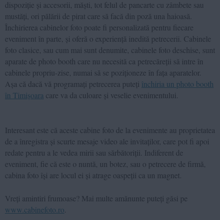
dispoziție și accesorii, măști, tot felul de pancarte cu zâmbete sau
mustăți, ori pălării de pirat care să facă din poză una haioasă.
Închirierea cabinelor foto poate fi personalizată pentru fiecare
eveniment în parte, și oferă o experiență inedită petrecerii. Cabinele
foto clasice, sau cum mai sunt denumite, cabinele foto deschise, sunt
aparate de photo booth care nu necesită ca petrecăreții să intre în
cabinele propriu-zise, numai să se poziționeze în fața aparatelor.
Așa că dacă vă programați petrecerea puteți
închiria un photo booth
în Timișoara
care va da culoare și veselie evenimentului.
Interesant este că aceste cabine foto de la evenimente au proprietatea
de a înregistra și scurte mesaje video ale invitaților, care pot fi apoi
redate pentru a le vedea mirii sau sărbătoriții. Indiferent de
eveniment, fie că este o nuntă, un botez, sau o petrecere de firmă,
cabina foto își are locul ei și atrage oaspeții ca un magnet.
Vreți amintiri frumoase? Mai multe amănunte puteți găsi pe
www.cabinefoto.ro
.