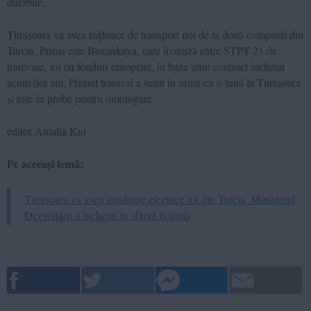
durabile.
Timișoara va avea mijloace de transport noi de la două companii din
Turcia. Prima este Bozankaya, care livrează către STPT 21 de
tramvaie, tot cu fonduri europene, în baza unui contract încheiat
acum doi ani. Primul tramvai a venit în urmă cu o lună la Timișoara
și este în probe pentru omologare.
editor Amalia Kui
Pe aceeași temă:
Timișoara va avea autobuze electrice tot din Turcia. Ministerul
Dezvoltării a încheiat în sfârșit licitația