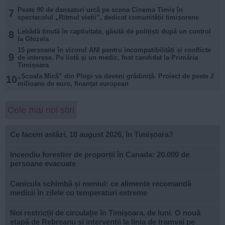
Peste 90 de dansatori urcă pe scena Cinema Timiș în
7
spectacolul „Ritmul vieții”, dedicat comunității timișorene
Lebădă ținută în captivitate, găsită de polițiști după un control
8
la Ghizela
15 persoane în vizorul ANI pentru incompatibilități și conflicte
9
de interese. Pe listă și un medic, fost candidat la Primăria
Timișoara
„Școala Mică” din Plopi va deveni grădiniță. Proiect de peste 2
10
milioane de euro, finanțat european
Cele mai noi știri
Ce facem astăzi, 10 august 2026, în Timișoara?
Incendiu forestier de proporții în Canada: 20.000 de
persoane evacuate
Canicula schimbă și meniul: ce alimente recomandă
medicii în zilele cu temperaturi extreme
Noi restricții de circulație în Timișoara, de luni. O nouă
etapă de Rebreanu și intervenții la linia de tramvai pe