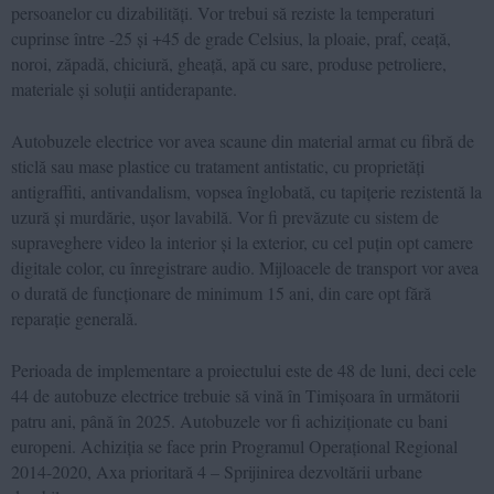
persoanelor cu dizabilități. Vor trebui să reziste la temperaturi
cuprinse între -25 și +45 de grade Celsius, la ploaie, praf, ceață,
noroi, zăpadă, chiciură, gheață, apă cu sare, produse petroliere,
materiale și soluții antiderapante.
Autobuzele electrice vor avea scaune din material armat cu fibră de
sticlă sau mase plastice cu tratament antistatic, cu proprietăți
antigraffiti, antivandalism, vopsea înglobată, cu tapițerie rezistentă la
uzură și murdărie, ușor lavabilă. Vor fi prevăzute cu sistem de
supraveghere video la interior și la exterior, cu cel puțin opt camere
digitale color, cu înregistrare audio. Mijloacele de transport vor avea
o durată de funcționare de minimum 15 ani, din care opt fără
reparație generală.
Perioada de implementare a proiectului este de 48 de luni, deci cele
44 de autobuze electrice trebuie să vină în Timișoara în următorii
patru ani, până în 2025. Autobuzele vor fi achiziționate cu bani
europeni. Achiziția se face prin Programul Operațional Regional
2014-2020, Axa prioritară 4 – Sprijinirea dezvoltării urbane