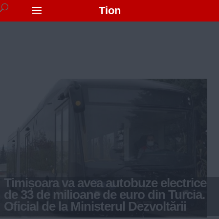
Tion
Timișoara va avea autobuze electrice
de 33 de milioane de euro din Turcia.
Oficial de la Ministerul Dezvoltării