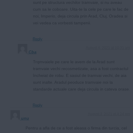
sunt pe structura vechilor tramvaie, si nu aveau
cum sa le coboare. Uita-te la cele pe care le fac de
noi, Imperio, deja circula prin Arad, Cluj, Oradea si
vei vedea ca vorbesti tampenii.
Reply
August 4, 2021 at 10:31 am
Cba
Trqmvaiele pe care le avem de la Arad sunt
tramvaie vechi recosmetizate, asa a fost contractul
încheiat de robu. E sasiul de tramvai vechi, de aia
sunt inalte. Aradul peoduce tramvaie noi la
standarde actuale care deja circula in cateva orase.
Reply
August 3, 2021 at 4:24 pm
unu
Pentru a afla de ce a fost aleasa o firma din turcia, cel