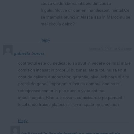
cauza calduri,iarna intarzie din cauza
frigului.Motive dr oameni handicapati mintal.Ce
se intampla atunci in Alasca sau in Maroc nu se
mai circula deloc?
Reply
August 3, 2021 at 5:43 pm
gabriela borcsi
contractul este cu dedicatie, sa avut in vedere cel mai mare
comision incasat in propriul buzunar, atata tot, nu sa tinut
cont de calitate autobuzelor, garantie, nivel echipare si alte
prostii de genul, important a fost ca domnul lapa sa isi
rotunjeasca conturile pt a duce o viata cat mai
imbelshugata, Bine a-ti revenit cu picioarele pe pamant !
locul unde fraierii platesc si ii tin in spate pe smecheri
Reply
Iapă joacă în liga de juniori, nu are anvergură de