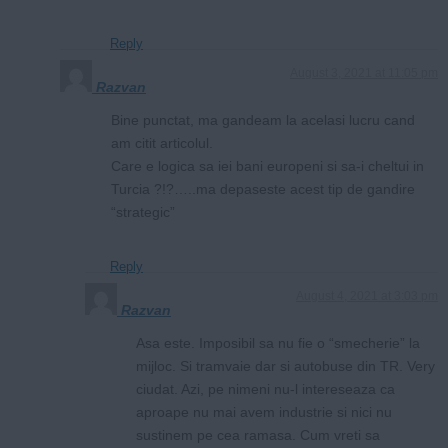
Reply
August 3, 2021 at 11:05 pm
Razvan
Bine punctat, ma gandeam la acelasi lucru cand
am citit articolul.
Care e logica sa iei bani europeni si sa-i cheltui in
Turcia ?!?…..ma depaseste acest tip de gandire
“strategic”
Reply
August 4, 2021 at 3:03 pm
Razvan
Asa este. Imposibil sa nu fie o “smecherie” la
mijloc. Si tramvaie dar si autobuse din TR. Very
ciudat. Azi, pe nimeni nu-l intereseaza ca
aproape nu mai avem industrie si nici nu
sustinem pe cea ramasa. Cum vreti sa