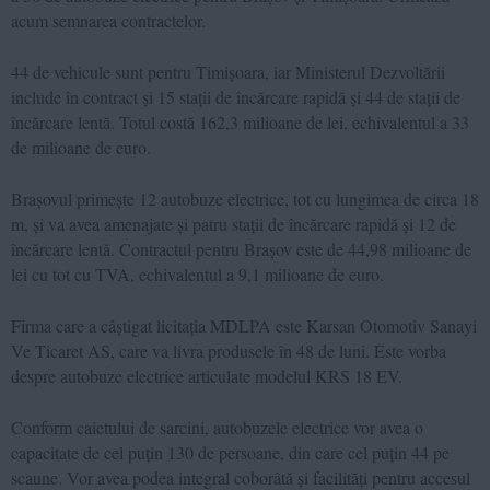
acum semnarea contractelor.
44 de vehicule sunt pentru Timișoara, iar Ministerul Dezvoltării
include în contract și 15 stații de încărcare rapidă și 44 de stații de
încărcare lentă. Totul costă 162,3 milioane de lei, echivalentul a 33
de milioane de euro.
Brașovul primește 12 autobuze electrice, tot cu lungimea de circa 18
m, și va avea amenajate și patru stații de încărcare rapidă și 12 de
încărcare lentă. Contractul pentru Brașov este de 44,98 milioane de
lei cu tot cu TVA, echivalentul a 9,1 milioane de euro.
Firma care a câștigat licitația MDLPA este Karsan Otomotiv Sanayi
Ve Ticaret AS, care va livra produsele în 48 de luni. Este vorba
despre autobuze electrice articulate modelul KRS 18 EV.
Conform caietului de sarcini, autobuzele electrice vor avea o
capacitate de cel puțin 130 de persoane, din care cel puțin 44 pe
scaune. Vor avea podea integral coborâtă și facilități pentru accesul