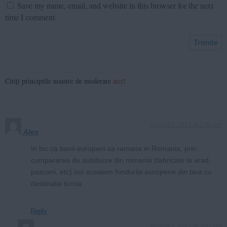
Save my name, email, and website in this browser for the next
time I comment.
Citiți principiile noastre de moderare
aici
!
August 3, 2021 at 1:46 pm
Alex
In loc ca banii europeni sa ramana in Romania, prin
cumpararea de autobuze din romania (fabricate la arad,
pascani, etc) noi scoatem fondurile europene din tara cu
destinatia turcia.
Reply
August 3, 2021 at 3:07 pm