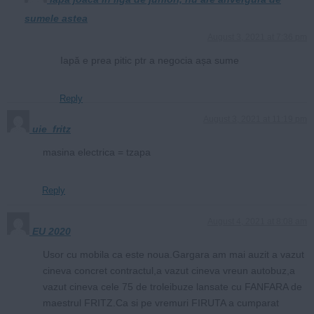
sumele astea
August 3, 2021 at 7:36 pm
Iapă e prea pitic ptr a negocia așa sume
Reply
August 3, 2021 at 11:19 pm
uie_fritz
masina electrica = tzapa
Reply
August 4, 2021 at 8:08 am
EU 2020
Usor cu mobila ca este noua.Gargara am mai auzit a vazut
cineva concret contractul,a vazut cineva vreun autobuz,a
vazut cineva cele 75 de troleibuze lansate cu FANFARA de
maestrul FRITZ.Ca si pe vremuri FIRUTA a cumparat