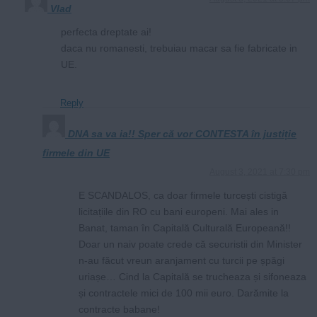
Vlad
perfecta dreptate ai!
daca nu romanesti, trebuiau macar sa fie fabricate in
UE.
Reply
DNA sa va ia!! Sper că vor CONTESTA în justiție
firmele din UE
August 3, 2021 at 7:30 pm
E SCANDALOS, ca doar firmele turcești cistigă
licitațiile din RO cu bani europeni. Mai ales in
Banat, taman în Capitală Culturală Europeană!!
Doar un naiv poate crede că securistii din Minister
n-au făcut vreun aranjament cu turcii pe șpăgi
uriașe… Cind la Capitală se trucheaza și sifoneaza
și contractele mici de 100 mii euro. Darămite la
contracte babane!