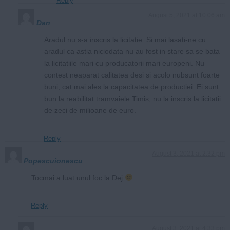
Reply
August 5, 2021 at 10:06 am
Dan
Aradul nu s-a inscris la licitatie. Si mai lasati-ne cu
aradul ca astia niciodata nu au fost in stare sa se bata
la licitatiile mari cu producatorii mari europeni. Nu
contest neaparat calitatea desi si acolo nubsunt foarte
buni, cat mai ales la capacitatea de productiei. Ei sunt
bun la reabilitat tramvaiele Timis, nu la inscris la licitatii
de zeci de milioane de euro.
Reply
August 3, 2021 at 2:32 pm
Popescuionescu
Tocmai a luat unul foc la Dej
Reply
August 3, 2021 at 4:33 pm