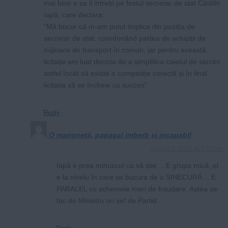
mai bine e sa il intrebi pe fostul secretar de stat Cătălin
Iapă, care declara:
”Mă bucur că m-am putut implica din poziția de
secretar de stat, coordonând partea de achiziții de
mijloace de transport în comun, iar pentru această
licitație am luat decizia de a simplifica caietul de sarcini
astfel încât să existe o competiție corectă și în final
licitația să se încheie cu succes”
Reply
O marionetă, papagal imberb și incapabil
August 3, 2021 at 7:33 pm
Iapă e prea minuscul ca să știe… E grupa mică, el
e la nivelu în care se bucura de o SINECURĂ… E
PARALEL cu schemele mari de fraudare. Astea se
fac de Ministru ori șef de Partid