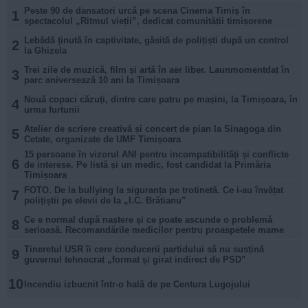
Peste 90 de dansatori urcă pe scena Cinema Timiș în
1
spectacolul „Ritmul vieții”, dedicat comunității timișorene
Lebădă ținută în captivitate, găsită de polițiști după un control
2
la Ghizela
Trei zile de muzică, film și artă în aer liber. Launmomentdat în
3
parc aniversează 10 ani la Timișoara
Nouă copaci căzuți, dintre care patru pe mașini, la Timișoara, în
4
urma furtunii
Atelier de scriere creativă și concert de pian la Sinagoga din
5
Cetate, organizate de UMF Timișoara
15 persoane în vizorul ANI pentru incompatibilități și conflicte
6
de interese. Pe listă și un medic, fost candidat la Primăria
Timișoara
FOTO. De la bullying la siguranța pe trotinetă. Ce i-au învățat
7
polițiștii pe elevii de la „I.C. Brătianu”
Ce e normal după naștere și ce poate ascunde o problemă
8
serioasă. Recomandările medicilor pentru proaspetele mame
Tineretul USR îi cere conducerii partidului să nu susțină
9
guvernul tehnocrat „format și girat indirect de PSD”
10
Incendiu izbucnit într-o hală de pe Centura Lugojului