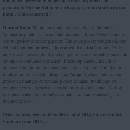
una foarte prezentă în majoritatea ieşirilor publice ale
primarului Nicolae Robu. Se vorbeşte prea mult şi se face prea
puţin ? Cum comentaţi ?
Horațiu Rada:
Nu putem compara proiectul pasajului nici cu
“puntea suspinelor”, nici cu “fata morgană”. Pasajul Michelangelo
este un proiect de referinţă pentru Timişoara post-revoluţionară, este
cel mai important proiect de infrastructură realizat în ultimii 25 de
ani ! Aceasta este motivul, cred eu, pentru care autorităţile găsesc de
cuviinţă să comunice permanent. Există săptămânal, încă de la
demararea lucrărilor, un comandament la care participă toţi factorii
implicaţi în proiect. Ştiţi, desigur, că Pasajul Michelangelo este un
proiect cu finanţare europeană şi orice decalare, modificare sau
completare se realizează cu acordul forurilor competente. Totul se
face pe un calendar aprobat şi asumat, cu rapoarte speciale şi cu
documente la zi.
Proiectul avea termen de finalizare anul 2014, luna decembrie.
Suntem în mai 2015….