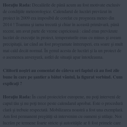
Horațiu Rada:
Decalările de până acum au fost motivate exclusiv
de condiţiile meteorologice. Calendarul de lucrări prevăzut în
proiect în 2009 era imposibil de corelat cu prognoza meteo din
2014 ! Toamna şi iarna trecută şi chiar în această primăvară, până
recent, am avut parte de vreme capricioasă : când erau prevăzute
lucrări de execuţie în proiect, temperaturile erau cu minus şi aveam
precipitaţii, iar când au fost programate întreruperi, era soare şi mult
mai cald decât normal. În genul acesta de lucrări şi la un proiect de
o asemenea anvergură, astfel de situaţii apar întotdeauna.
Cititorii noştri au comentat de câteva ori faptul că au fost zile
bune în care pe şantier a bătut vântul, la figurat vorbind. Cum
explicaţi ?
Horațiu Rada:
În cazul proiectelor europene, nu poţi interveni de
capul tău şi nu poţi trece peste calendarul aprobat. Este o procedură
clară şi trebuie respectată. Mobilizarea noastră a fost una exemplară.
Am fost permanent pregătiţi să intervenim cu oameni şi utilaje. Noi
lucrăm pe termene foarte stricte şi autorităţile ar fi fost primele care