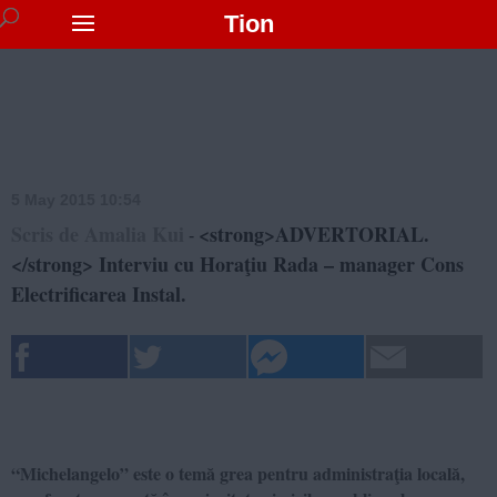
Tion
5 May 2015 10:54
Scris de Amalia Kui
<strong>ADVERTORIAL.
-
</strong> Interviu cu Horaţiu Rada – manager Cons
Electrificarea Instal.
“Michelangelo” este o temă grea pentru administraţia locală,