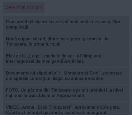
Cele mai noi știri
Cum arată televizorul care schimbă serile de acasă, fără
complicații
Nouă copaci căzuți, dintre care patru pe mașini, la
Timișoara, în urma furtunii
Elev de la „Loga”, medalie de aur la Olimpiada
Internațională de Inteligență Artificială
Documentarul săptămânii: „Monsters of God”, povestea
din spatele comerțului ilegal cu animale exotice
FOTO. Un părinte din Timișoara a primit premiul I la nivel
național la Gala Elevului Reprezentant
VIDEO. Arena „Eroii Timișoarei”, aproximativ 85% gata.
Când va fi montat gazonul și când va fi inaugurat
stadionul
VIDEO. Carambol în zona Metro din Calea Șagului. O