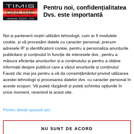
persoană a fost rănită
Pentru noi, confidențialitatea
Dvs. este importantă
A vândut anvelope și piese auto ani la rând, dar nu a
declarat veniturile. Prejudiciu de aproape 30.000 de euro
Live-uri obscene urmărite de peste 22.000 de oameni. Doi
Noi și partenerii noștri utilizăm tehnologii, cum ar fi modulele
bărbați din Timiș au fost reținuți
cookie, și vă procesăm datele cu caracter personal, precum
adresele IP și identificatorii cookie, pentru a personaliza anunțurile
Un elev și-a ucis bunicii, apoi a deschis focul într-un liceu
publicitare și conținutul în funcție de interesele dvs., pentru a
din Thailanda. Opt persoane au murit și mai multe au fost
rănite
măsura eficiența anunțurilor și a conținutului și pentru a obține
informații despre publicul care a văzut anunțurile și conținutul.
Faceți clic mai jos pentru a vă da consimțământul privind utilizarea
acestei tehnologii și procesarea datelor dvs. cu caracter personal în
aceste scopuri. Vă puteți răzgândi și puteți schimba opțiunile în
SERVICII
Redactia
Folosinta Cookie-urilor
orice moment, revenind la acest site.
Termeni si conditii de utilizare
Politica de confidentialitate
Pentru detalii apasati aici
Regulament postare și moderare comentarii
NU SUNT DE ACORD