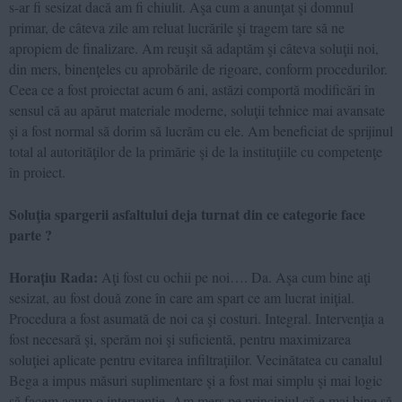
s-ar fi sesizat dacă am fi chiulit. Aşa cum a anunţat şi domnul
primar, de câteva zile am reluat lucrările şi tragem tare să ne
apropiem de finalizare. Am reuşit să adaptăm şi câteva soluţii noi,
din mers, binenţeles cu aprobările de rigoare, conform procedurilor.
Ceea ce a fost proiectat acum 6 ani, astăzi comportă modificări în
sensul că au apărut materiale moderne, soluţii tehnice mai avansate
şi a fost normal să dorim să lucrăm cu ele. Am beneficiat de sprijinul
total al autorităţilor de la primărie şi de la instituţiile cu competenţe
în proiect.
Soluţia spargerii asfaltului deja turnat din ce categorie face
parte ?
Horațiu Rada:
Aţi fost cu ochii pe noi…. Da. Aşa cum bine aţi
sesizat, au fost două zone în care am spart ce am lucrat iniţial.
Procedura a fost asumată de noi ca şi costuri. Integral. Intervenţia a
fost necesară şi, sperăm noi şi suficientă, pentru maximizarea
soluţiei aplicate pentru evitarea infiltraţiilor. Vecinătatea cu canalul
Bega a impus măsuri suplimentare şi a fost mai simplu şi mai logic
să facem acum o intervenţie. Am mers pe principiul că e mai bine să