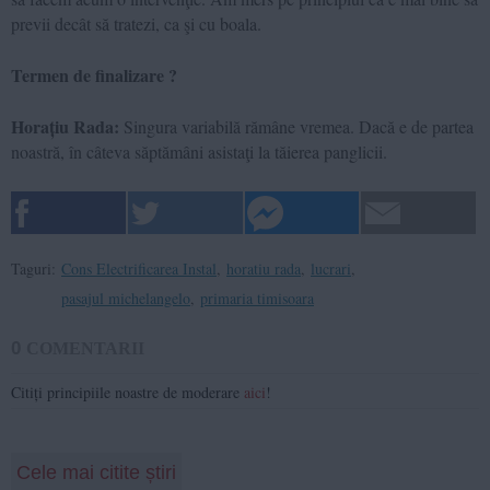
previi decât să tratezi, ca şi cu boala.
Termen de finalizare ?
Horațiu Rada:
Singura variabilă rămâne vremea. Dacă e de partea
noastră, în câteva săptămâni asistaţi la tăierea panglicii.
Taguri:
Cons Electrificarea Instal
,
horatiu rada
,
lucrari
,
pasajul michelangelo
,
primaria timisoara
0
COMENTARII
Citiți principiile noastre de moderare
aici
!
Cele mai citite știri