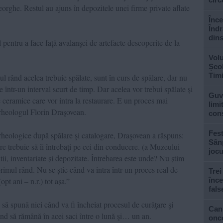
eorghe. Restul au ajuns în depozitele unei firme private aflate
Înc
Îndr
dins
 pentru a face faţă avalanşei de artefacte descoperite de la
Volu
Școl
Tim
l rând acelea trebuie spălate, sunt în curs de spălare, dar nu
e într-un interval scurt de timp. Dar acelea vor trebui spălate și
Guv
 ceramice care vor intra la restaurare. E un proces mai
limi
arheologul Florin Draşovean.
cons
Fest
arheologice după spălare şi catalogare, Draşovean a răspuns:
Sân
re trebuie să îi întrebați pe cei din conducere. (a Muzeului
jocu
tii, inventariate și depozitate. Întrebarea este unde? Nu știm
 primul rând. Nu se știe când va intra într-un proces real de
Trei
opt ani – n.r.) tot așa.”
înce
fals
să spună nici când va fi încheiat procesul de curăţare şi
Can
tând să rămână în acei saci între o lună şi… un an.
onco