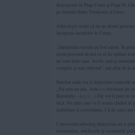
descoperite în Piaţa Unirii şi Piaţa Sf. Gh
pe drumul dintre Timişoara şi Giroc.
Arheologii susţin că nu au destul personal
începerea lucrărilor în Cetate.
„Săptămâna trecută au fost aduse. În primu
avem personal destul ca să fie spălate toat
nu sunt doar oase. Acolo sunt și materiale
complex și mai elaborat”, am aflat de la 
Întrebat unde vor fi depozitate comorile 
„Pai asta nu știu. Asta e o chestiune pe ca
Banatului – n.r.) (…) Ele vor fi puse în cu
încă. Nu știm care va fi soarta clădirii în
reabilitare și consolidare. Că de cinci ani (
Cunoscutul arheolog timişorean nu a ştiut 
inventariere, artefactele şi osemintele pu