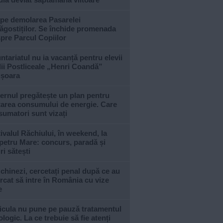
epe demolarea Pasarelei
ăgostiților. Se închide promenada
pre Parcul Copiilor
ntariatul nu ia vacanță pentru elevii
ii Postliceale „Henri Coandă”
ișoara
ernul pregătește un plan pentru
tarea consumului de energie. Care
umatori sunt vizați
ivalul Răchiului, în weekend, la
petru Mare: concurs, paradă și
ri sătești
 chinezi, cercetați penal după ce au
rcat să intre în România cu vize
e
icula nu pune pe pauză tratamentul
logic. La ce trebuie să fie atenți