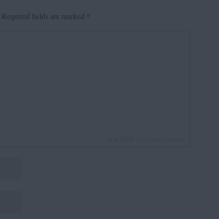
Required fields are marked
*
inca
1000
caractere ramase