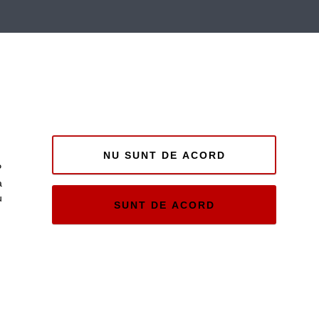
NU SUNT DE ACORD
P
a
u
SUNT DE ACORD
e și
ii