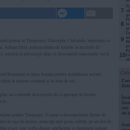
Ti
7
să
gi
FO
8
la
pr
Ce
as
9
 fostul primar al Timişoarei, Gheorghe Ciuhandu, împreună cu
Re
a, Adrian Orza, puneau piatra de temelie la lucrările de
p
Pe
ci, istoricii şi arheologii ştiau că descoperiri importante vor fi
10
Ci
vi
Cele
ul Banatului se ţinea licitaţia pentru reabilitarea acestei
rările la muzeu continuă şi în ziua de azi…
Cani
Debi
plar, iar comorile descoperite de ei aproape în fiecare
Înce
.ro.
Geo
vor 
de l
 ruşine pentru Timişoara. O parte a descoperirilor făcute de
ns în saci de moloz, aruncaţii unii peste ceilalţi, pe un hol de
Auto
 Mai exact, este vorba despre artefactele şi rămăşiţele umane
circ