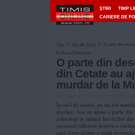
ŞTIRI
TIMP L
CARIERE DE P
Tion
Ştiri din Timiș
O parte din descop
la Muzeul Banatului
O parte din des
din Cetate au a
murdar de la M
la 21 August 2014 17:24
Reactualizat la:
21 Au
În saci de moloz, pe un hol murda
marker. Aşa au ajuns o parte din 
arheologi în timpul lucrărilor din
personal suficient pentru a curăţa
care trece printr-o nouă perioadă 