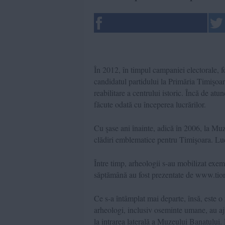
În 2012, în timpul campaniei electorale,
candidatul partidului la Primăria Timişoar
reabilitare a centrului istoric. Încă de atun
făcute odată cu începerea lucrărilor.
Cu şase ani înainte, adică în 2006, la Muze
clădiri emblematice pentru Timişoara. Luc
Între timp, arheologii s-au mobilizat exem
săptămână au fost prezentate de www.tion
Ce s-a întâmplat mai departe, însă, este o
arheologi, inclusiv oseminte umane, au aju
la intrarea laterală a Muzeului Banatului.