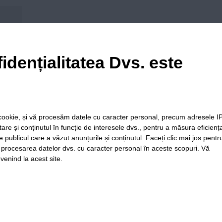
his browser for the next time I comment.
idențialitatea Dvs. este
le cookie, și vă procesăm datele cu caracter personal, precum adresele I
itare și conținutul în funcție de interesele dvs., pentru a măsura eficienț
e publicul care a văzut anunțurile și conținutul. Faceți clic mai jos pentr
i procesarea datelor dvs. cu caracter personal în aceste scopuri. Vă
venind la acest site.
ia
Folosinta
Termeni si
Politica de
Regulament postar
Cookie-
conditii de
confidentialitate
moderare comentar
urilor
utilizare
Timiș Online
ISSN 3008-2323