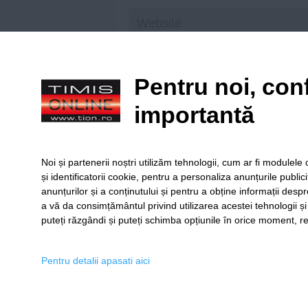
Save my name, email, and website in t
Pentru noi, conf
importantă
Citiți principiile noastre de moderare
aici
!
Noi și partenerii noștri utilizăm tehnologii, cum ar fi module
și identificatorii cookie, pentru a personaliza anunțurile public
anunțurilor și a conținutului și pentru a obține informații despr
a vă da consimțământul privind utilizarea acestei tehnologii ș
puteți răzgândi și puteți schimba opțiunile în orice moment, re
SERVICII
Redact
Pentru detalii apasati aici