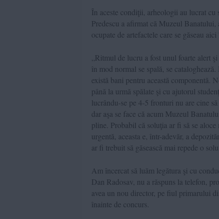
În aceste condiţii, arheologii au lucrat cu 
Predescu a afirmat că Muzeul Banatului, af
ocupate de artefactele care se găseau aici 
„Ritmul de lucru a fost unul foarte alert şi
în mod normal se spală, se cataloghează. 
există bani pentru această componentă. No
până la urmă spălate şi cu ajutorul studenţ
lucrându-se pe 4-5 fronturi nu are cine să
dar aşa se face că acum Muzeul Banatului 
pline. Probabil că soluţia ar fi să se alo
urgentă, aceasta e, într-adevăr, a depozită
ar fi trebuit să găsească mai repede o sol
Am încercat să luăm legătura şi cu conduc
Dan Radosav, nu a răspuns la telefon, prob
avea un nou director, pe fiul primarului di
înainte de concurs.