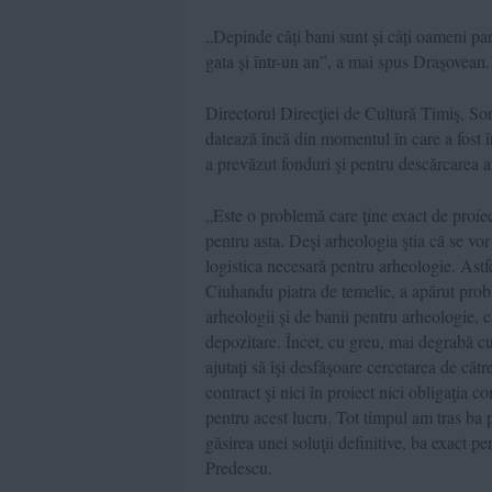
„Depinde câți bani sunt și câți oameni parti
gata și într-un an”, a mai spus Draşovean.
Directorul Direcţiei de Cultură Timiş, So
datează încă din momentul în care a fost în
a prevăzut fonduri şi pentru descărcarea 
„Este o problemă care ţine exact de proiect
pentru asta. Deşi arheologia ştia că se vor
logistica necesară pentru arheologie. Ast
Ciuhandu piatra de temelie, a apărut prob
arheologii şi de banii pentru arheologie, 
depozitare. Încet, cu greu, mai degrabă cu
ajutaţi să îşi desfăşoare cercetarea de căt
contract şi nici în proiect nici obligaţia c
pentru acest lucru. Tot timpul am tras ba 
găsirea unei soluţii definitive, ba exact pe
Predescu.