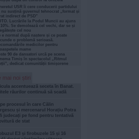
neretul USR îi cere conducerii partidului
 nu susțină guvernul tehnocrat „format și
rat indirect de PSD”
TO. Lucrările la Podul Muncii au ajuns
 10%. Se demolează cel vechi, dar se și
egătește cel nou
 e normal după naștere și ce poate
cunde o problemă serioasă.
comandările medicilor pentru
roaspetele mame
ste 90 de dansatori urcă pe scena
nema Timiș în spectacolul „Ritmul
eții”, dedicat comunității timișorene
 mai noi știri
cula accentuează seceta în Banat.
tele râurilor continuă să scadă
pe procesul în care Călin
rgescu și mercenarul Horațiu Potra
fi judecați pe fond pentru tentativă
ovitură de stat
buzul E3 și firobuzele 15 și 16
ulă deviat săptămâna viitoare