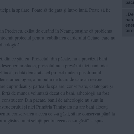
paci
cipă la spălare. Poate să fie gata și într-o lună. Poate să fie
„De
natu
ener
rin Predescu, exilat de curând în Neamţ, susţine că problema
ter
tocmit proiectul pentru reabilitarea cartierului Cetate, care nu
arheologică.
, din ce ştiu eu. Proiectul, din păcate, nu a prevăzut bani
 descoperi artefacte, proiectul nu a prevăzut nici bani, nici
fel încât, odată demarat acel proiect unde a pus domnul
lema arheologiei, a timpului de lucru de care au nevoie
care cuprindeau şi partea de spălare, conservare, catalogare şi
 forţă de muncă voluntară decât cu bani, arheologii au fost
re constructor. Din păcate, banii de arheologie nu sunt în
onstructorului şi nici Primăria Timişoara nu are bani alocaţi
pentru conservarea a ceea ce s-a găsit, să fie conservat până la
ntru găsirea unei soluţii pentru ceea ce s-a găsit”, a spus