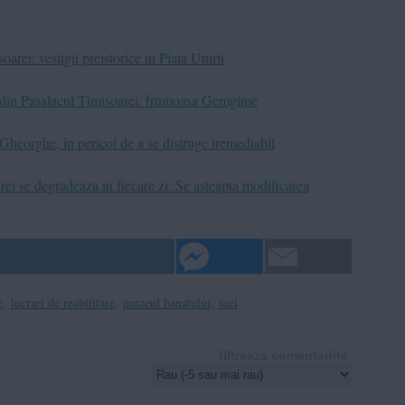
arei: vestigii preistorice in Piata Unirii
e din Pasalacul Timisoarei: frumoasa Gemgime
 Gheorghe, in pericol de a se distruge iremediabil
rei se degradeaza in fiecare zi. Se asteapta modificarea
e
,
lucrari de reabilitare
,
muzeul banatului
,
saci
filtreaza comentariile