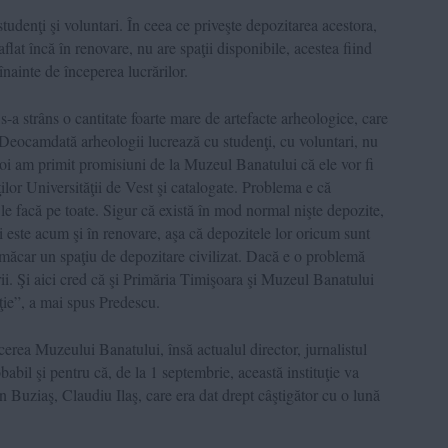
studenţi şi voluntari. În ceea ce priveşte depozitarea acestora,
lat încă în renovare, nu are spaţii disponibile, acestea fiind
înainte de începerea lucrărilor.
 s-a strâns o cantitate foarte mare de artefacte arheologice, care
Deocamdată arheologii lucrează cu studenţi, cu voluntari, nu
i am primit promisiuni de la Muzeul Banatului că ele vor fi
ilor Universităţii de Vest şi catalogate. Problema e că
 le facă pe toate. Sigur că există în mod normal nişte depozite,
este acum şi în renovare, aşa că depozitele lor oricum sunt
ce măcar un spaţiu de depozitare civilizat. Dacă e o problemă
rii. Şi aici cred că şi Primăria Timişoara şi Muzeul Banatului
uţie”, a mai spus Predescu.
erea Muzeului Banatului, însă actualul director, jurnalistul
abil şi pentru că, de la 1 septembrie, această instituţie va
n Buziaş, Claudiu Ilaş, care era dat drept câştigător cu o lună