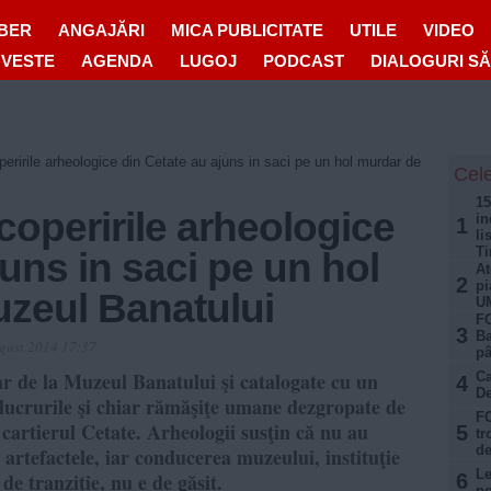
IBER
ANGAJĂRI
MICA PUBLICITATE
UTILE
VIDEO
OVESTE
AGENDA
LUGOJ
PODCAST
DIALOGURI S
eririle arheologice din Cetate au ajuns in saci pe un hol murdar de
Cele
15
coperirile arheologice
in
1
li
Ti
juns in saci pe un hol
At
2
pi
uzeul Banatului
U
FO
3
Ba
gust 2014 17:37
pâ
r de la Muzeul Banatului şi catalogate cu un
Ca
4
De
lucrurile şi chiar rămăşiţe umane dezgropate de
FO
 cartierul Cetate. Arheologii susţin că nu au
5
tr
de
 artefactele, iar conducerea muzeului, instituţie
Le
de tranziţie, nu e de găsit.
6
po