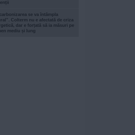
enții
carbonizarea se va întâmpla
ral”. Colterm nu e afectată de criza
getică, dar e forțată să ia măsuri pe
men mediu și lung