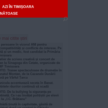
AZI ÎN TIMIȘOARA
ĂNĂTOASE
 mai citite știri
 persoane în vizorul ANI pentru
compatibilități și conflicte de interese. Pe
stă și un medic, fost candidat la Primăria
mișoara
elier de scriere creativă și concert de
an la Sinagoga din Cetate, organizate de
MF Timișoara
TO. Trasee spectaculoase de drumeție în
natul Montan, de la Cazanele Dunării
nă pe Vârful Țarcu
nicula accentuează seceta în Banat.
bitele râurilor continuă să scadă
TO. De la bullying la siguranța pe
otinetă. Ce i-au învățat polițiștii pe elevii
 la „I.C. Brătianu”
bădă ținută în captivitate, găsită de
lițiști după un control la Ghizela