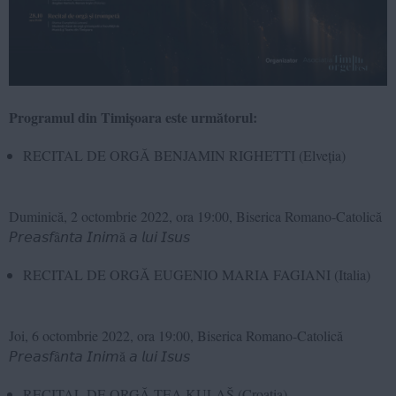
Programul din Timișoara este următorul:
RECITAL DE ORGĂ BENJAMIN RIGHETTI (Elveția)
Duminică, 2 octombrie 2022, ora 19:00, Biserica Romano-Catolică
𝘗𝘳𝘦𝘢𝘴𝘧â𝘯𝘵𝘢 𝘐𝘯𝘪𝘮ă 𝘢 𝘭𝘶𝘪 𝘐𝘴𝘶𝘴
RECITAL DE ORGĂ EUGENIO MARIA FAGIANI (Italia)
Joi, 6 octombrie 2022, ora 19:00, Biserica Romano-Catolică
𝘗𝘳𝘦𝘢𝘴𝘧â𝘯𝘵𝘢 𝘐𝘯𝘪𝘮ă 𝘢 𝘭𝘶𝘪 𝘐𝘴𝘶𝘴
RECITAL DE ORGĂ TEA KULAŠ (Croația)