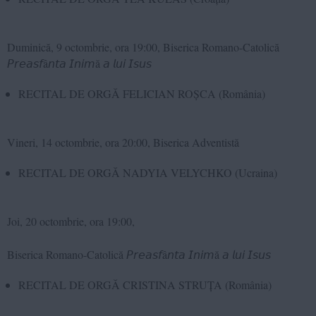
Duminică, 9 octombrie, ora 19:00, Biserica Romano-Catolică
𝘗𝘳𝘦𝘢𝘴𝘧â𝘯𝘵𝘢 𝘐𝘯𝘪𝘮ă 𝘢 𝘭𝘶𝘪 𝘐𝘴𝘶𝘴
RECITAL DE ORGĂ FELICIAN ROȘCA (România)
Vineri, 14 octombrie, ora 20:00, Biserica Adventistă
RECITAL DE ORGĂ NADYIA VELYCHKO (Ucraina)
Joi, 20 octombrie, ora 19:00,
Biserica Romano-Catolică 𝘗𝘳𝘦𝘢𝘴𝘧â𝘯𝘵𝘢 𝘐𝘯𝘪𝘮ă 𝘢 𝘭𝘶𝘪 𝘐𝘴𝘶𝘴
RECITAL DE ORGĂ CRISTINA STRUȚA (România)