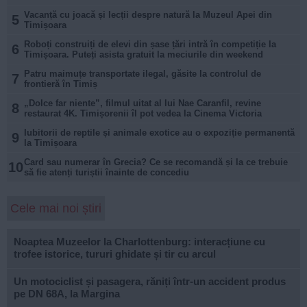
Vacanță cu joacă și lecții despre natură la Muzeul Apei din
5
Timișoara
Roboți construiți de elevi din șase țări intră în competiție la
6
Timișoara. Puteți asista gratuit la meciurile din weekend
Patru maimuțe transportate ilegal, găsite la controlul de
7
frontieră în Timiș
„Dolce far niente”, filmul uitat al lui Nae Caranfil, revine
8
restaurat 4K. Timișorenii îl pot vedea la Cinema Victoria
Iubitorii de reptile și animale exotice au o expoziție permanentă
9
la Timișoara
Card sau numerar în Grecia? Ce se recomandă și la ce trebuie
10
să fie atenți turiștii înainte de concediu
Cele mai noi știri
Noaptea Muzeelor la Charlottenburg: interacțiune cu
trofee istorice, tururi ghidate și tir cu arcul
Un motociclist și pasagera, răniți într-un accident produs
pe DN 68A, la Margina