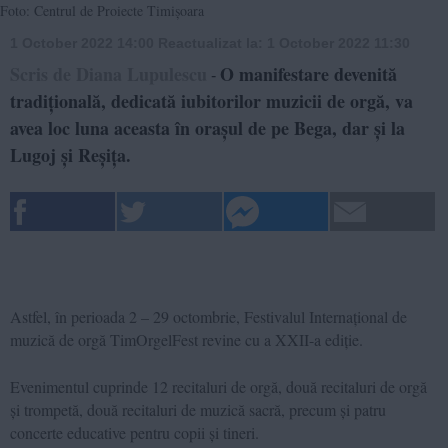
Foto: Centrul de Proiecte Timișoara
1 October 2022 14:00
Reactualizat la:
1 October 2022 11:30
Scris de Diana Lupulescu
O manifestare devenită
-
tradițională, dedicată iubitorilor muzicii de orgă, va
avea loc luna aceasta în orașul de pe Bega, dar și la
Lugoj și Reșița.
Astfel, în perioada 2 – 29 octombrie, Festivalul Internațional de
muzică de orgă TimOrgelFest revine cu a XXII-a ediție.
Evenimentul cuprinde 12 recitaluri de orgă, două recitaluri de orgă
și trompetă, două recitaluri de muzică sacră, precum și patru
concerte educative pentru copii și tineri.