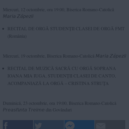
Miercuri, 12 octombrie, ora 19:00, Biserica Romano-Catolică
𝘔𝘢𝘳𝘪𝘢 𝘡𝘢̆𝘱𝘦𝘻𝘪𝘪
RECITAL DE ORGĂ STUDENȚII CLASEI DE ORGĂ FMT
(România)
Miercuri, 19 octombrie, Biserica Romano-Catolică 𝘔𝘢𝘳𝘪𝘢 𝘡𝘢̆𝘱𝘦𝘻𝘪𝘪
RECITAL DE MUZICĂ SACRĂ CU ORGĂ SOPRANA
IOANA MIA IUGA, STUDENȚII CLASEI DE CANTO,
ACOMPANIAZĂ LA ORGĂ – CRISTINA STRUȚA
Duminică, 23 octombrie, ora 19:00, Biserica Romano-Catolică
𝘗𝘳𝘦𝘢𝘴𝘧â𝘯𝘵𝘢 𝘛𝘳𝘦𝘪𝘮𝘦 din Govândari