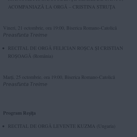
ACOMPANIAZĂ LA ORGĂ – CRISTINA STRUȚA
Vineri, 21 octombrie, ora 19:00, Biserica Romano-Catolică
𝘗𝘳𝘦𝘢𝘴𝘧â𝘯𝘵𝘢 𝘛𝘳𝘦𝘪𝘮𝘦
RECITAL DE ORGĂ FELICIAN ROȘCA ȘI CRISTIAN
ROȘOAGĂ (România)
Marți, 25 octombrie, ora 19:00, Biserica Romano-Catolică
𝘗𝘳𝘦𝘢𝘴𝘧â𝘯𝘵𝘢 𝘛𝘳𝘦𝘪𝘮𝘦
Program Reșița
RECITAL DE ORGĂ LEVENTE KUZMA (Ungaria)