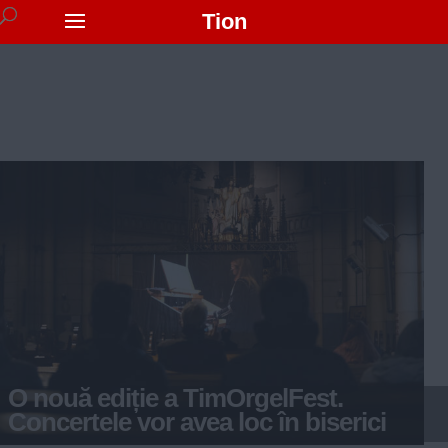
Tion
O nouă ediție a TimOrgelFest.
Concertele vor avea loc în biserici