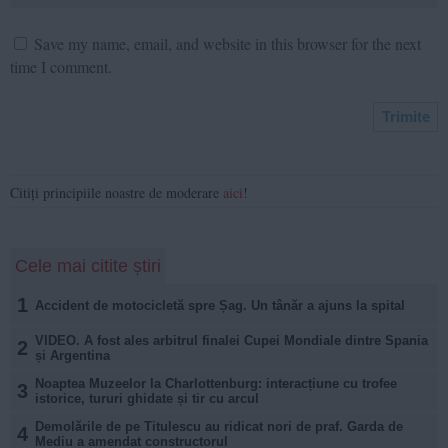
Save my name, email, and website in this browser for the next
time I comment.
Citiți principiile noastre de moderare
aici
!
Cele mai citite știri
1
Accident de motocicletă spre Șag. Un tânăr a ajuns la spital
VIDEO. A fost ales arbitrul finalei Cupei Mondiale dintre Spania
2
și Argentina
Noaptea Muzeelor la Charlottenburg: interacțiune cu trofee
3
istorice, tururi ghidate și tir cu arcul
Demolările de pe Titulescu au ridicat nori de praf. Garda de
4
Mediu a amendat constructorul