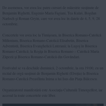
De asemenea, vor avea loc patru cursuri de măiestrie susținute de
Benjamin Righetti, Eugenio Maria Fagiani, Tea Kulaš, Bogdan
Narloch şi Roman Gryin, care vor avea loc în datele de 4, 5, 9, 28
octombrie.
Concertele vor avea loc la Timișoara, în Biserica Romano-Catolică
Millenium, Biserica Romano-Catolică Elisabetin, Biserica
Adventistă, Biserica Evanghelică Luterană; la Lugoj în Biserica
Romano-Catolică; la Reşiţa în Biserica Romano – Catolică Maria
Zăpezii şi Biserica Romano-Catolică din Govȃndari.
Festivalul se va deschide duminică, 2 octombrie, la ora 19:00, cu un
recital de orgă susținut de Benjamin Righetti (Elveția) la Biserica
Romano-Catolică Preasfȃnta Inima a lui Isus din Piața Bălcescu.
Organizatorul manifestării este Asociația Culturală Timorgelfest, iar
accesul la toate concertele este liber.