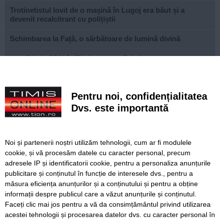
Trotinetistul lovit de o mașină în Lugoj era băut și a
devenit recalcitrant cu polițiștii
Schimbarea la Față, o sărbătoare de lumină divină
Lucrări ale SDM în Timișoara, astăzi, 6 august
Ce facem astăzi, 6 august 2026, în Timișoara?
Pentru noi, confidențialitatea
Tânăr trotinetist, lovit de mașină la Lugoj. S-a ales cu
traumatism cranian
Dvs. este importantă
Legea integrității a trecut și de Senat, cu tot cu
„amendamentul Fritz”. Proiectul merge spre promulgare
Noi și partenerii noștri utilizăm tehnologii, cum ar fi modulele
cookie, și vă procesăm datele cu caracter personal, precum
Patru bărbați înjunghiați cu o foarfecă în centrul Londrei.
adresele IP și identificatorii cookie, pentru a personaliza anunțurile
O femeie de 47 de ani a fost arestată
publicitare și conținutul în funcție de interesele dvs., pentru a
Alertă în Mamaia după ce o dronă a fost găsită în mare
măsura eficiența anunțurilor și a conținutului și pentru a obține
informații despre publicul care a văzut anunțurile și conținutul.
Faceți clic mai jos pentru a vă da consimțământul privind utilizarea
acestei tehnologii și procesarea datelor dvs. cu caracter personal în