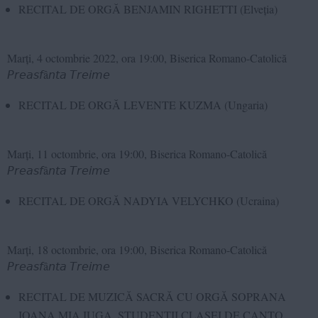
RECITAL DE ORGĂ BENJAMIN RIGHETTI (Elveția)
Marți, 4 octombrie 2022, ora 19:00, Biserica Romano-Catolică
𝘗𝘳𝘦𝘢𝘴𝘧â𝘯𝘵𝘢 𝘛𝘳𝘦𝘪𝘮𝘦
RECITAL DE ORGĂ LEVENTE KUZMA (Ungaria)
Marți, 11 octombrie, ora 19:00, Biserica Romano-Catolică
𝘗𝘳𝘦𝘢𝘴𝘧â𝘯𝘵𝘢 𝘛𝘳𝘦𝘪𝘮𝘦
RECITAL DE ORGĂ NADYIA VELYCHKO (Ucraina)
Marți, 18 octombrie, ora 19:00, Biserica Romano-Catolică
𝘗𝘳𝘦𝘢𝘴𝘧â𝘯𝘵𝘢 𝘛𝘳𝘦𝘪𝘮𝘦
RECITAL DE MUZICĂ SACRĂ CU ORGĂ SOPRANA
IOANA MIA IUGA, STUDENȚII CLASEI DE CANTO,