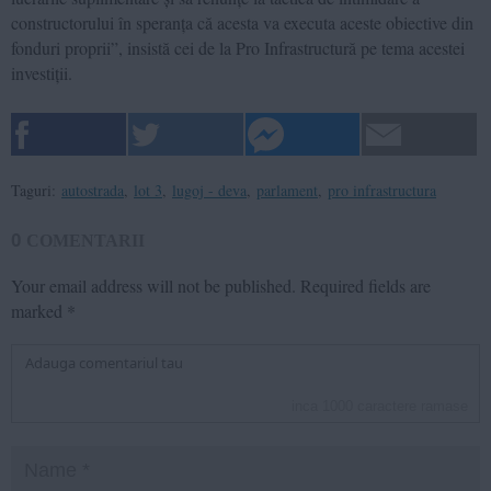
constructorului în speranța că acesta va executa aceste obiective din
fonduri proprii”, insistă cei de la Pro Infrastructură pe tema acestei
investiții.
Taguri:
autostrada
,
lot 3
,
lugoj - deva
,
parlament
,
pro infrastructura
0
COMENTARII
Your email address will not be published.
Required fields are
marked
*
inca
1000
caractere ramase