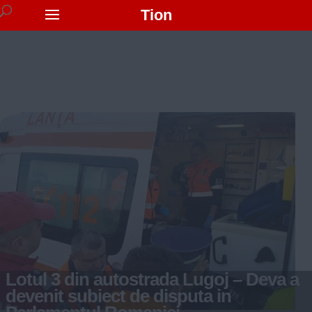
Tion
Lotul 3 din autostrada Lugoj – Deva a
devenit subiect de disputa in