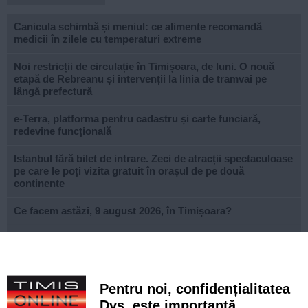
Canicula schimbă și meniul: ce alimente recomandă
medicii în zilele cu temperaturi extreme
Noi restricții de circulație în Timișoara, de luni. O nouă
etapă de Rebreanu și intervenții la linia de tramvai pe
lângă prefectură
e-Terra, platforma pentru cadastru și carte funciară,
redevine funcțională
Istanbul fără bilet de intrare. Zeci de atracții spectaculoase
pe care le poți vizita gratuit în orașul de pe două
continente
Ce facem astăzi, 9 august 2026, în Timișoara?
Misterioso! Început romantic de stagiune la Opera din
Timișoara
Construcție impresionantă din Imperiul Roman, scoasă la
Pentru noi, confidențialitatea
iveală de nivelul scăzut al Dunării
Dvs. este importantă