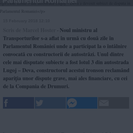
Parlamentul Romaniei
<p>Tion: Lotul 3 din autostrada Lugoj – Deva a devenit subiect de disputa in
Parlamentul Romaniei</p>
15 February 2018 12:10
Scris de Marcel Hoster
Noul ministru al
-
Transporturilor s-a aflat în urmă cu două zile în
Parlamentul României unde a participat la o întâlnire
convocată cu constructorii de autostrăzi. Unul dintre
cele mai disputate subiecte a fost lotul 3 din autostrada
Lugoj – Deva, constructorul acestui tronson reclamând
apariția unor dispute grave, mai ales financiare, cu cei
de la Compania de Drumuri.