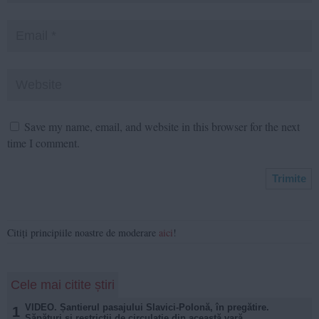
Save my name, email, and website in this browser for the next
time I comment.
Citiți principiile noastre de moderare
aici
!
Cele mai citite știri
VIDEO. Șantierul pasajului Slavici-Polonă, în pregătire.
1
Săpături și restricții de circulație din această vară