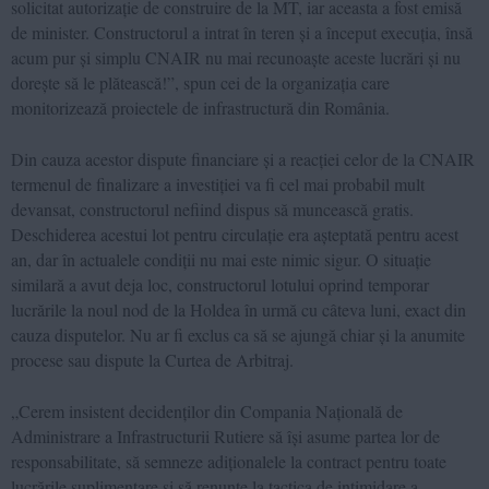
solicitat autorizație de construire de la MT, iar aceasta a fost emisă
de minister. Constructorul a intrat în teren și a început execuția, însă
acum pur și simplu CNAIR nu mai recunoaște aceste lucrări și nu
dorește să le plătească!”, spun cei de la organizația care
monitorizează proiectele de infrastructură din România.
Din cauza acestor dispute financiare și a reacției celor de la CNAIR
termenul de finalizare a investiției va fi cel mai probabil mult
devansat, constructorul nefiind dispus să muncească gratis.
Deschiderea acestui lot pentru circulație era așteptată pentru acest
an, dar în actualele condiții nu mai este nimic sigur. O situație
similară a avut deja loc, constructorul lotului oprind temporar
lucrările la noul nod de la Holdea în urmă cu câteva luni, exact din
cauza disputelor. Nu ar fi exclus ca să se ajungă chiar și la anumite
procese sau dispute la Curtea de Arbitraj.
„Cerem insistent decidenților din Compania Națională de
Administrare a Infrastructurii Rutiere să își asume partea lor de
responsabilitate, să semneze adiționalele la contract pentru toate
lucrările suplimentare și să renunțe la tactica de intimidare a