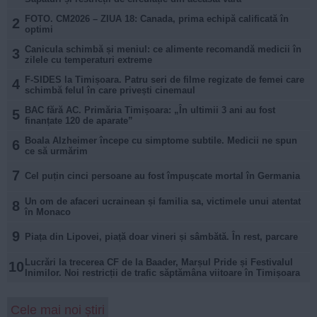
FOTO. CM2026 – ZIUA 18: Canada, prima echipă calificată în
2
optimi
Canicula schimbă și meniul: ce alimente recomandă medicii în
3
zilele cu temperaturi extreme
F-SIDES la Timișoara. Patru seri de filme regizate de femei care
4
schimbă felul în care privești cinemaul
BAC fără AC. Primăria Timișoara: „În ultimii 3 ani au fost
5
finanțate 120 de aparate”
Boala Alzheimer începe cu simptome subtile. Medicii ne spun
6
ce să urmărim
7
Cel puțin cinci persoane au fost împușcate mortal în Germania
Un om de afaceri ucrainean și familia sa, victimele unui atentat
8
în Monaco
9
Piața din Lipovei, piață doar vineri și sâmbătă. În rest, parcare
Lucrări la trecerea CF de la Baader, Marșul Pride și Festivalul
10
Inimilor. Noi restricții de trafic săptămâna viitoare în Timișoara
Cele mai noi știri