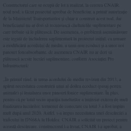
Constructorul care se ocupă de lot a realizat, la cererea CNAIR,
noul nod, a făcut proiectul aprobat de beneficiar, a primit autorizație
de la Ministerul Transporturilor și chiar a construit acest nod, dar
beneficiarul nu ar dori să recunoască cheltuielile suplimentare pe
care trebuie să le plătească. De asemenea, o problemă asemănătoare
este legată de includerea suplimentară în proiectul inițial, ca urmare
a modificării acordului de mediu, a unui nou ecoduct și a unor noi
panouri fonoabsorbante, de asemenea CNAIR nu ar dori să
plătească aceste lucrări suplimentare, conform Asociației Pro
Infrastructură:
„În primul rând, în urma acordului de mediu revizuit din 2013, a
apărut necesitatea construirii unui al doilea ecoduct (pasaj pentru
animale) și instalarea unor panouri fonice suplimentare. În plus,
pentru că pe lotul vecin apariția tunelurilor a întârziat extrem de mult
finalizarea lucrărilor, termenul de conectare cu lotul 3 a fost împins
mult după anul 2020. Astfel, s-a impus necesitatea unei descărcări a
traficului în DN68A la Holdea. CNAIR a solicitat un proiect pentru
această descărcare, constructorul l-a livrat, CNAIR l-a aprobat, a