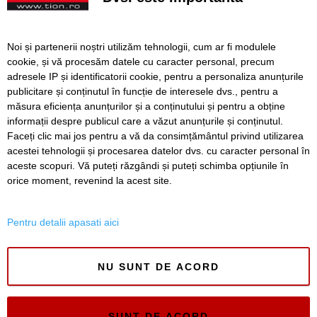
Continuă modernizarea centrului pietonal al Lugojului.
Contract de 21 de milioane de lei, finanțat european
Noi și partenerii noștri utilizăm tehnologii, cum ar fi modulele
Poli scapă de înfrângere, dar pleacă doar cu un punct din
cookie, și vă procesăm datele cu caracter personal, precum
deplasarea cu Șelimbăr
adresele IP și identificatorii cookie, pentru a personaliza anunțurile
publicitare și conținutul în funcție de interesele dvs., pentru a
Noi puncte de hidratare în oraș. S-a alăturat și mediul
privat inițiativei Primăriei Timișoara
măsura eficiența anunțurilor și a conținutului și pentru a obține
informații despre publicul care a văzut anunțurile și conținutul.
Faceți clic mai jos pentru a vă da consimțământul privind utilizarea
acestei tehnologii și procesarea datelor dvs. cu caracter personal în
aceste scopuri. Vă puteți răzgândi și puteți schimba opțiunile în
SERVICII
Redactia
Folosinta Cookie-urilor
orice moment, revenind la acest site.
Termeni si conditii de utilizare
Politica de confidentialitate
Pentru detalii apasati aici
Regulament postare și moderare comentarii
NU SUNT DE ACORD
SUNT DE ACORD