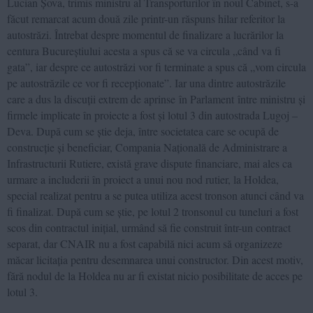
Lucian Șova, trimis ministru al Transporturilor în noul Cabinet, s-a
făcut remarcat acum două zile printr-un răspuns hilar referitor la
autostrăzi. Întrebat despre momentul de finalizare a lucrărilor la
centura Bucureștiului acesta a spus că se va circula „când va fi
gata”, iar despre ce autostrăzi vor fi terminate a spus că „vom circula
pe autostrăzile ce vor fi recepționate”. Iar una dintre autostrăzile
care a dus la discuții extrem de aprinse în Parlament între ministru și
firmele implicate în proiecte a fost și lotul 3 din autostrada Lugoj –
Deva. După cum se știe deja, între societatea care se ocupă de
construcție și beneficiar, Compania Națională de Administrare a
Infrastructurii Rutiere, există grave dispute financiare, mai ales ca
urmare a includerii în proiect a unui nou nod rutier, la Holdea,
special realizat pentru a se putea utiliza acest tronson atunci când va
fi finalizat. După cum se știe, pe lotul 2 tronsonul cu tuneluri a fost
scos din contractul inițial, urmând să fie construit într-un contract
separat, dar CNAIR nu a fost capabilă nici acum să organizeze
măcar licitația pentru desemnarea unui constructor. Din acest motiv,
fără nodul de la Holdea nu ar fi existat nicio posibilitate de acces pe
lotul 3.