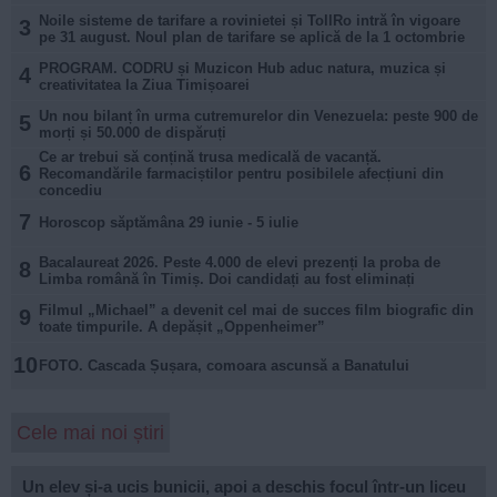
Noile sisteme de tarifare a rovinietei și TollRo intră în vigoare
3
pe 31 august. Noul plan de tarifare se aplică de la 1 octombrie
PROGRAM. CODRU și Muzicon Hub aduc natura, muzica și
4
creativitatea la Ziua Timișoarei
Un nou bilanț în urma cutremurelor din Venezuela: peste 900 de
5
morți și 50.000 de dispăruți
Ce ar trebui să conțină trusa medicală de vacanță.
6
Recomandările farmaciștilor pentru posibilele afecțiuni din
concediu
7
Horoscop săptămâna 29 iunie - 5 iulie
Bacalaureat 2026. Peste 4.000 de elevi prezenți la proba de
8
Limba română în Timiș. Doi candidați au fost eliminați
Filmul „Michael” a devenit cel mai de succes film biografic din
9
toate timpurile. A depășit „Oppenheimer”
10
FOTO. Cascada Șușara, comoara ascunsă a Banatului
Cele mai noi știri
Un elev și-a ucis bunicii, apoi a deschis focul într-un liceu