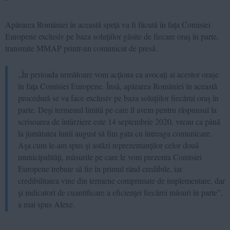
Apărarea României în această speță va fi făcută în fața Comisiei
Europene exclusiv pe baza soluțiilor găsite de fiecare oraș în parte,
transmite MMAP printr-un comunicat de presă.
„În perioada următoare vom acţiona ca avocaţi ai acestor oraşe
în faţa Comisiei Europene. Însă, apărarea României în această
procedură se va face exclusiv pe baza soluţiilor fiecărui oraş în
parte. Deşi termenul limită pe care îl avem pentru răspunsul la
scrisoarea de întârziere este 14 septembrie 2020, vreau ca până
la jumătatea lunii august să fim gata cu întreaga comunicare.
Aşa cum le-am spus şi astăzi reprezentanţilor celor două
municipalităţi, măsurile pe care le vom prezenta Comisiei
Europene trebuie să fie în primul rând credibile, iar
credibilitatea vine din termene comprimate de implementare, dar
şi indicatori de cuantificare a eficienţei fiecărei măsuri în parte”,
a mai spus Alexe.