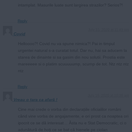
intamplat. Masurile luate sunt largirea strazilor? Serios?!
Reply
July 15, 2020 at 11:49 pm
Covid
Helloooo?! Covid nu va spune nimica?! Pai in timpul
urgentei natural s-a curatat totul. Dar nu, hai sa aducem la
starea de dinainte si sa gasim din nou solutii. Prostia este
mareeeee si o platim scuuuuump, scump de tot. Ntz ntz ntz
ntz
Reply
July 16, 2020 at 10:36 am
Vreau o țara ca afară !
Cine mai crede o vorba din declarațiile oficialilor români
când vine vorba de angajamente, e ori prost ca noaptea ori
ipocrit ce se dă interesat… Ăsta nu e Stat Democratic, ci o
adunătură de hoți ce se bat că hienele pe ciolan