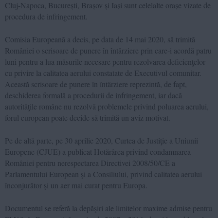
Cluj-Napoca, București, Brașov și Iași sunt celelalte orașe vizate de
procedura de infringement.
Comisia Europeană a decis, pe data de 14 mai 2020, să trimită
României o scrisoare de punere în întârziere prin care-i acordă patru
luni pentru a lua măsurile necesare pentru rezolvarea deficienţelor
cu privire la calitatea aerului constatate de Executivul comunitar.
Această scrisoare de punere în întârziere reprezintă, de fapt,
deschiderea formală a procedurii de infringement, iar dacă
autorităţile române nu rezolvă problemele privind poluarea aerului,
forul european poate decide să trimită un aviz motivat.
Pe de altă parte, pe 30 aprilie 2020, Curtea de Justiţie a Uniunii
Europene (CJUE) a publicat Hotărârea privind condamnarea
României pentru nerespectarea Directivei 2008/50/CE a
Parlamentului European şi a Consiliului, privind calitatea aerului
înconjurător şi un aer mai curat pentru Europa.
Documentul se referă la depăşiri ale limitelor maxime admise pentru