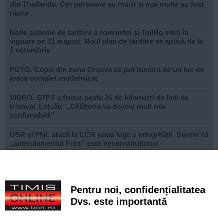
din Thailanda. Opt persoane au murit și mai multe au fost
rănite
Noile sisteme de tarifare a rovinietei și TollRo intră în
vigoare pe 31 august. Noul plan de tarifare se aplică de la
1 octombrie
FOTO. Copiii din zona Orșova se pot bucura de un loc de
joacă complet modernizat
VIDEO. STPT a frezat peste 25 de kilometri de linii de
tramvai. Lațcău: „Călătoria va deveni mult mai
confortabilă”
USR și PNL atacă la CCR noua lege a integrității. Susțin că
„amendamentul Fritz” este neconstituțional
Autoritățile sanitare investighează o posibilă mutație a
virusului Ebola, pe fondul creșterii rapide a cazurilor în
Congo
Pentru noi, confidențialitatea
Româncă arestată în Germania pentru spionaj la o
Dvs. este importantă
companie de drone