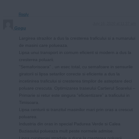
Reply
July 16, 2020 at 11:37 am
Gogu
Largirea strazilor a dus la cresterea traficului si a numarului
de masini care polueaza.
Lipsa unui transport in comum eficient si modern a dus la
cresterea poluarii.
“Semaforisoara” , un esec total, cu semafoare in sensurile
giratorii si lipsa setarilor corecte si eficiente a dus la
incetinirea traficului si cresterea timpilor de asteptare deci
poluare crescuta. Optimizarea traseului Cartierul Soarelui –
Primarie si retur este singura “eficientizare” a traficului in
Timisoara.
Lipsa centurii si tranzitul masinilor mari prin oras a crescut
poluarea.
Industria din oras in special Padurea Verde si Calea
Buziasului polueaza mult peste normele admise.
Lipsa curateniei stradale a duce la cresterea poluarii.