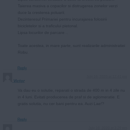
Taierea masiva a copacilor si distrugerea zonelor verzi
duce la cresterea poluarii.
Dezinteresul Primariei pentru incurajarea folosirii
bicicletelor si a traficului pietonal.
Lipsa locurilor de parcare…
Toate acestea, in mare parte, sunt realizarile administratiei
Robu.
Reply
July 16, 2020 at 12:41 pm
Victor
Va dau eu o solutie, reparati o strada de 400 m in 4 zile nu
in 4 luni. Evitati producerea de praf si de aglomeratie. E
gratis solutia, nu cer bani pentru ea. Auzi Lae!?
Reply
July 16, 2020 at 3:29 pm