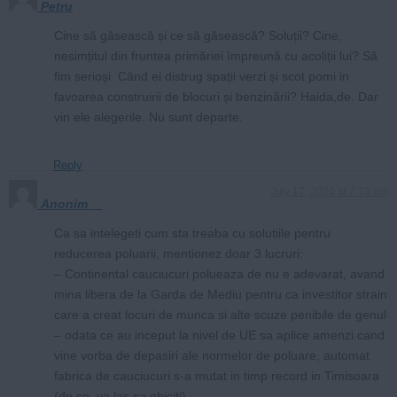
Petru
Cine să găsească și ce să găsească? Soluții? Cine,
nesimțitul din fruntea primăriei împreună cu acoliții lui? Să
fim serioși. Când ei distrug spații verzi și scot pomi in
favoarea construirii de blocuri și benzinării? Haida,de. Dar
vin ele alegerile. Nu sunt departe.
Reply
July 17, 2020 at 7:13 am
Anonim__
Ca sa intelegeti cum sta treaba cu solutiile pentru
reducerea poluarii, mentionez doar 3 lucruri:
– Continental cauciucuri polueaza de nu e adevarat, avand
mina libera de la Garda de Mediu pentru ca investitor strain
care a creat locuri de munca si alte scuze penibile de genul
– odata ce au inceput la nivel de UE sa aplice amenzi cand
vine vorba de depasiri ale normelor de poluare, automat
fabrica de cauciucuri s-a mutat in timp record in Timisoara
(de ce, va las sa ghiciti)