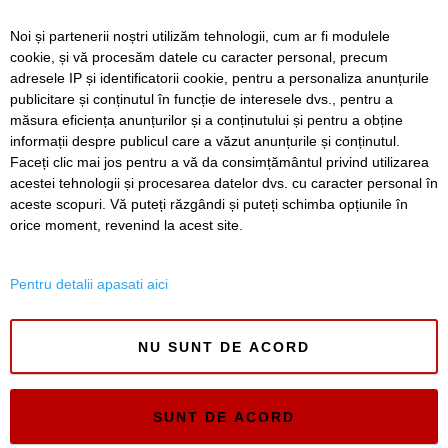
Timișorenii cu venituri mici pot beneficia de Venitul Minim
Noi și partenerii noștri utilizăm tehnologii, cum ar fi modulele
de Incluziune. Unde puteți solicita informații
cookie, și vă procesăm datele cu caracter personal, precum
Lucrări ale SDM în Timișoara, astăzi, 7 august
adresele IP și identificatorii cookie, pentru a personaliza anunțurile
publicitare și conținutul în funcție de interesele dvs., pentru a
Ce facem astăzi, 7 august 2026, în Timișoara?
măsura eficiența anunțurilor și a conținutului și pentru a obține
informații despre publicul care a văzut anunțurile și conținutul.
Faceți clic mai jos pentru a vă da consimțământul privind utilizarea
acestei tehnologii și procesarea datelor dvs. cu caracter personal în
aceste scopuri. Vă puteți răzgândi și puteți schimba opțiunile în
SERVICII
Redactia
Folosinta Cookie-urilor
orice moment, revenind la acest site.
Termeni si conditii de utilizare
Politica de confidentialitate
Pentru detalii apasati aici
Regulament postare și moderare comentarii
NU SUNT DE ACORD
SUNT DE ACORD
Timiș Online