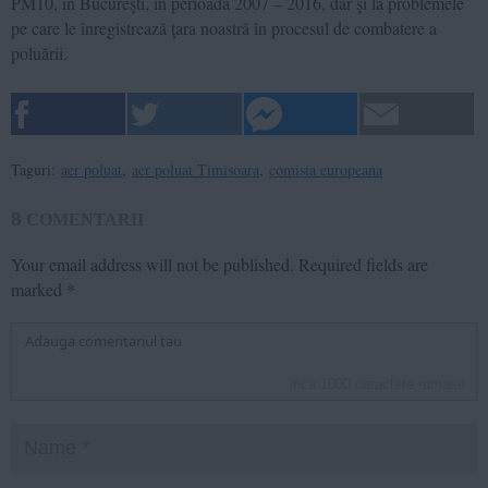
PM10, în Bucureşti, în perioada 2007 – 2016, dar şi la problemele
pe care le înregistrează ţara noastră în procesul de combatere a
poluării.
Taguri:
aer poluat
,
aer poluat Timisoara
,
comisia europeana
8
COMENTARII
Your email address will not be published.
Required fields are
marked
*
inca
1000
caractere ramase