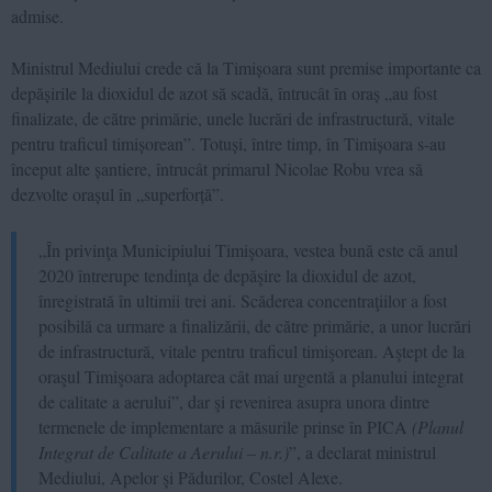
admise.
Ministrul Mediului crede că la Timișoara sunt premise importante ca
depășirile la dioxidul de azot să scadă, întrucât în oraș „au fost
finalizate, de către primărie, unele lucrări de infrastructură, vitale
pentru traficul timișorean”. Totuși, între timp, în Timișoara s-au
început alte șantiere, întrucât primarul Nicolae Robu vrea să
dezvolte orașul în „superforță”.
„În privinţa Municipiului Timişoara, vestea bună este că anul
2020 întrerupe tendinţa de depăşire la dioxidul de azot,
înregistrată în ultimii trei ani. Scăderea concentraţiilor a fost
posibilă ca urmare a finalizării, de către primărie, a unor lucrări
de infrastructură, vitale pentru traficul timişorean. Aştept de la
oraşul Timişoara adoptarea cât mai urgentă a planului integrat
de calitate a aerului”, dar şi revenirea asupra unora dintre
termenele de implementare a măsurile prinse în PICA
(Planul
Integrat de Calitate a Aerului – n.r.)
”, a declarat ministrul
Mediului, Apelor şi Pădurilor, Costel Alexe.