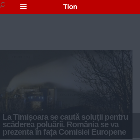
Tion
La Timișoara se caută soluții pentru
scăderea poluării. România se va
prezenta în fața Comisiei Europene