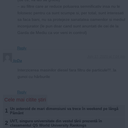
– au filtre care ar reduce poluarea semnificativ insa nu le
folosesc pentru ca sunt scumpe si, per total, sunt interesati
sa faca bani, nu sa protejeze sanatatea oamenilor si mediul
inconjurator (le pun doar cand sunt anuntati de cei de la
Garda de Mediu ca vor veni in control)
Reply
July 17, 2020 at 7:04 pm
IoDa
Interzicerea masinilor diesel fara filtru de particule!!!..la
gunoi cu hârburile
Reply
Cele mai citite știri
Un asteroid de mari dimensiuni va trece în weekend pe lângă
1
Pământ
UVT, singura universitate din vestul țării prezentă în
2
clasamentul QS World University Rankings