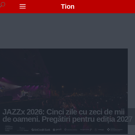
Tion
JAZZx 2026: Cinci zile cu zeci de mii
de oameni. Pregătiri pentru ediția 2027