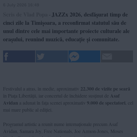
6 July 2026 16:49
Scris de Vlad Popa
JAZZx 2026, desfășurat timp de
-
cinci zile la Timișoara, a reconfirmat statutul său de
unul dintre cele mai importante proiecte culturale ale
orașului, reunind muzică, educație și comunitate.
22.300 de vizite pe seară
Festivalul a atras, în medie, aproximativ
Asaf
în Piața Libertății, iar concertul de închidere susținut de
Avidan
9.000 de spectatori
a adunat în fața scenei aproximativ
, cel
mai mare public al ediției.
Programul artistic a reunit nume internaționale precum Asaf
Avidan, Samara Joy, Free Nationals, Joe Armon-Jones, Moses