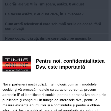
Lucrări ale SDM în Timișoara, astăzi, 8 august
Ce facem astăzi, 8 august 2026, în Timișoara?
Cum arată televizorul care schimbă serile de acasă, fără
complicații
Nouă copaci căzuți, dintre care patru pe mașini, la
Timișoara, în urma furtunii
Elev de la „Loga”, medalie de aur la Olimpiada
Internațională de Inteligență Artificială
Pentru noi, confidențialitatea
Dvs. este importantă
Documentarul săptămânii: „Monsters of God”, povestea
din spatele comerțului ilegal cu animale exotice
FOTO. Un părinte din Timișoara a primit premiul I la nivel
Noi și partenerii noștri utilizăm tehnologii, cum ar fi modulele
național la Gala Elevului Reprezentant
cookie, și vă procesăm datele cu caracter personal, precum
adresele IP și identificatorii cookie, pentru a personaliza anunțurile
VIDEO. Arena „Eroii Timișoarei”, aproximativ 85% gata.
publicitare și conținutul în funcție de interesele dvs., pentru a
Când va fi montat gazonul și când va fi inaugurat
stadionul
măsura eficiența anunțurilor și a conținutului și pentru a obține
informații despre publicul care a văzut anunțurile și conținutul.