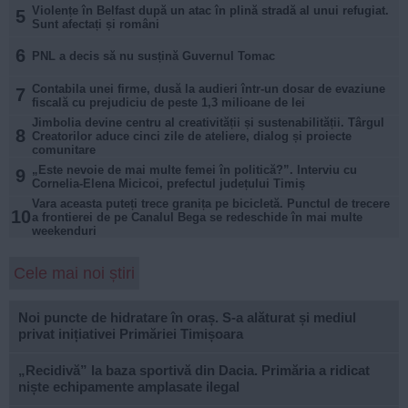
Violențe în Belfast după un atac în plină stradă al unui refugiat.
5
Sunt afectați și români
6
PNL a decis să nu susțină Guvernul Tomac
Contabila unei firme, dusă la audieri într-un dosar de evaziune
7
fiscală cu prejudiciu de peste 1,3 milioane de lei
Jimbolia devine centru al creativității și sustenabilității. Târgul
8
Creatorilor aduce cinci zile de ateliere, dialog și proiecte
comunitare
„Este nevoie de mai multe femei în politică?”. Interviu cu
9
Cornelia-Elena Micicoi, prefectul județului Timiș
Vara aceasta puteți trece granița pe bicicletă. Punctul de trecere
10
a frontierei de pe Canalul Bega se redeschide în mai multe
weekenduri
Cele mai noi știri
Noi puncte de hidratare în oraș. S-a alăturat și mediul
privat inițiativei Primăriei Timișoara
„Recidivă” la baza sportivă din Dacia. Primăria a ridicat
niște echipamente amplasate ilegal