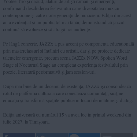
Yoofee Trio și daoud, alături de artiști români și emergenți,
confirmând deschiderea festivalului către diversitatea muzicii
contemporane și către noile generații de muzicieni. Ediția din acest
an a evidențiat și un public tot mai tânăr, demonstrând că jazzul
continuă să evolueze și să atragă noi audiențe.
Pe lângă concerte, JAZZx a pus accent pe componenta educațională
prin masterclassuri și întâlniri cu artiștii, dar și pe proiecte dedicate
talentelor emergente, precum scena JAZZx NOW. Spoken Word
Stage și Nocturnal Stage au completat experiența festivalului prin
poezie, literatură performativă și jam session-uri.
După mai bine de un deceniu de existență, JAZZx își consolidează
rolul de platformă culturală care conectează comunități, susține
educația și transformă spațiile publice în locuri de întâlnire și dialog.
15
Ediția aniversară cu numărul
va avea loc în primul weekend din
iulie 2027, la Timișoara.