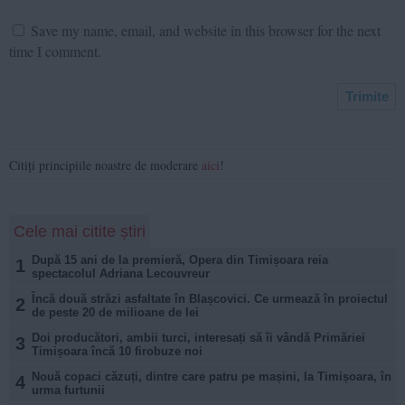
Save my name, email, and website in this browser for the next
time I comment.
Citiți principiile noastre de moderare
aici
!
Cele mai citite știri
După 15 ani de la premieră, Opera din Timișoara reia
1
spectacolul Adriana Lecouvreur
Încă două străzi asfaltate în Blașcovici. Ce urmează în proiectul
2
de peste 20 de milioane de lei
Doi producători, ambii turci, interesați să îi vândă Primăriei
3
Timișoara încă 10 firobuze noi
Nouă copaci căzuți, dintre care patru pe mașini, la Timișoara, în
4
urma furtunii