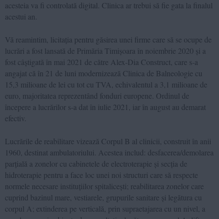
acesteia va fi controlată digital. Clinica ar trebui să fie gata la finalul
acestui an.
Vă reamintim, licitația pentru găsirea unei firme care să se ocupe de
lucrări a fost lansată de Primăria Timișoara în noiembrie 2020 și a
fost câștigată în mai 2021 de către Alex-Dia Construct, care s-a
angajat că în 21 de luni modernizează Clinica de Balneologie cu
15,3 milioane de lei cu tot cu TVA, echivalentul a 3,1 milioane de
euro, majoritatea reprezentând fonduri europene. Ordinul de
începere a lucrărilor s-a dat în iulie 2021, iar în august au demarat
efectiv.
Lucrările de reabilitare vizează Corpul B al clinicii, construit în anii
1960, destinat ambulatoriului. Acestea includ: desfacerea/demolarea
parțială a zonelor cu cabinetele de electroterapie și secția de
hidroterapie pentru a face loc unei noi structuri care să respecte
normele necesare instituțiilor spitalicești; reabilitarea zonelor care
cuprind bazinul mare, vestiarele, grupurile sanitare și legătura cu
corpul A; extinderea pe verticală, prin supraetajarea cu un nivel, a