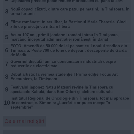
Depistarea precoce poate reduce mortalitatea cu până la 25%
Nouă copaci căzuți, dintre care patru pe mașini, la Timișoara, în
3
urma furtunii
Filme românești în aer liber, la Bastionul Maria Theresia. Cinci
4
zile de proiecții cu intrare liberă
Acum 107 ani, primii jandarmi români intrau în Timișoara,
5
marcând începutul administrației românești în Banat
FOTO. Amendă de 50.000 de lei pe șantierul noului stadion din
6
Timișoara. Peste 700 de tone de deșeuri, descoperite de Garda
de Mediu
Guvernul discută luni cu consumatorii industriali despre
7
reducerile de electricitate
Debut artistic la vremea studenției! Prima ediție Focus Art
8
Encounters, la Timișoara
Festivalul japonez Natsu Matsuri revine la Timișoara cu
9
spectacole Kabuki, dans Bon Odori și ateliere culturale
Institutul Regional de Oncologie din Timișoara, tot mai aproape
10
de construcție. Simonis: „Lucrările ar putea începe în
septembrie"
Cele mai noi știri