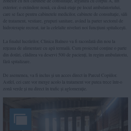
zonelor cu noi cabinete de consultație, legătura cu corpul A, lift
exterior; o extindere nouă, cu două etaje pe locul ambulatoriului,
care se face pentru cabinetele medicilor, cabinete de consultație, săli
de tratament, vestiare, grupuri sanitare, având la parter sectorul de
hidroterapie recreat, iar la celelalte niveluri noi funcțiuni spitalicești.
La finalul lucrărilor, Clinica Balneo va fi racordată din nou la
rețeaua de alimentare cu apă termală. Cum proiectul conține o parte
din dotări, clădirea va deservi 500 de pacienți, în regim ambulatoriu,
fără spitalizare.
De asemenea, va fi inclus și un acces direct în Parcul Copiilor.
Astfel, cei care vor merge acolo la tratament vor putea trece într-o
zonă verde și nu direct în trafic și aglomerație.