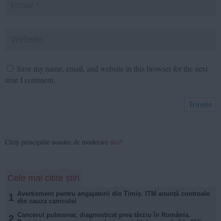
Save my name, email, and website in this browser for the next
time I comment.
Citiți principiile noastre de moderare
aici
!
Cele mai citite știri
Avertisment pentru angajatorii din Timiș. ITM anunță controale
1
din cauza caniculei
Cancerul pulmonar, diagnosticat prea târziu în România.
2