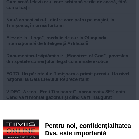
Cum arată televizorul care schimbă serile de acasă, fără
complicații
Nouă copaci căzuți, dintre care patru pe mașini, la
Timișoara, în urma furtunii
Elev de la „Loga”, medalie de aur la Olimpiada
Internațională de Inteligență Artificială
Documentarul săptămânii: „Monsters of God”, povestea
din spatele comerțului ilegal cu animale exotice
FOTO. Un părinte din Timișoara a primit premiul I la nivel
național la Gala Elevului Reprezentant
VIDEO. Arena „Eroii Timișoarei”, aproximativ 85% gata.
Când va fi montat gazonul și când va fi inaugurat
stadionul
VIDEO. Carambol în zona Metro din Calea Șagului. O
persoană a fost rănită
Pentru noi, confidențialitatea
Dvs. este importantă
A vândut anvelope și piese auto ani la rând, dar nu a
declarat veniturile. Prejudiciu de aproape 30.000 de euro