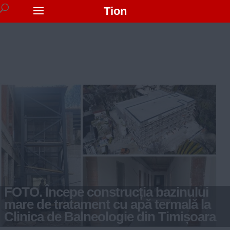
Tion
FOTO. Începe construcția bazinului
mare de tratament cu apă termală la
Clinica de Balneologie din Timișoara