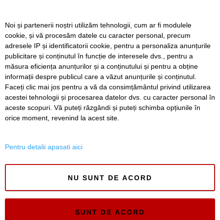
Live-uri obscene urmărite de peste 22.000 de oameni. Doi
Noi și partenerii noștri utilizăm tehnologii, cum ar fi modulele
bărbați din Timiș au fost reținuți
cookie, și vă procesăm datele cu caracter personal, precum
adresele IP și identificatorii cookie, pentru a personaliza anunțurile
Un elev și-a ucis bunicii, apoi a deschis focul într-un liceu
publicitare și conținutul în funcție de interesele dvs., pentru a
din Thailanda. Opt persoane au murit și mai multe au fost
rănite
măsura eficiența anunțurilor și a conținutului și pentru a obține
informații despre publicul care a văzut anunțurile și conținutul.
Faceți clic mai jos pentru a vă da consimțământul privind utilizarea
acestei tehnologii și procesarea datelor dvs. cu caracter personal în
aceste scopuri. Vă puteți răzgândi și puteți schimba opțiunile în
SERVICII
Redactia
Folosinta Cookie-urilor
orice moment, revenind la acest site.
Termeni si conditii de utilizare
Politica de confidentialitate
Pentru detalii apasati aici
Regulament postare și moderare comentarii
NU SUNT DE ACORD
SUNT DE ACORD