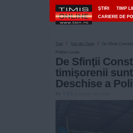
ŞTIRI
TIMP L
CARIERE DE P
Tion
Ştiri din Timiș
De Sfinții Constant
Poliției Locale
De Sfinții Const
timișorenii sunt 
Deschise a Poli
De
T.EX
la 18 May 2026 10:04