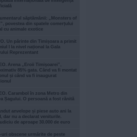
piada Internațională de Inteligență
ficială
umentarul săptămânii: „Monsters of
, povestea din spatele comerțului
al cu animale exotice
. Un părinte din Timișoara a primit
iul I la nivel național la Gala
vului Reprezentant
O. Arena „Eroii Timișoarei”,
ximativ 85% gata. Când va fi montat
nul și când va fi inaugurat
ionul
EO. Carambol în zona Metro din
a Șagului. O persoană a fost rănită
ndut anvelope și piese auto ani la
, dar nu a declarat veniturile.
udiciu de aproape 30.000 de euro
-uri obscene urmărite de peste