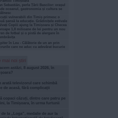
 Familii Timișoara
n Sebastián, perla Țării Bascilor: orașul
de oceanul, gastronomia și cultura se
tâlnesc
cuții vulnerabili din Timiș primesc o
uă șansă la educație. Grădinițele estivale
lvați Copiii ajung la Timișoara și Checea
roape 1,8 milioane de lei pentru un nou
ren de fotbal și o pistă de alergare în
umbrăvița
piter în Leu - Călătorie de un an prin
crurile care ne aduc cu adevărat bucurie
 mai noi știri
acem astăzi, 8 august 2026, în
ișoara?
arată televizorul care schimbă
le de acasă, fără complicații
 copaci căzuți, dintre care patru pe
ni, la Timișoara, în urma furtunii
 de la „Loga”, medalie de aur la