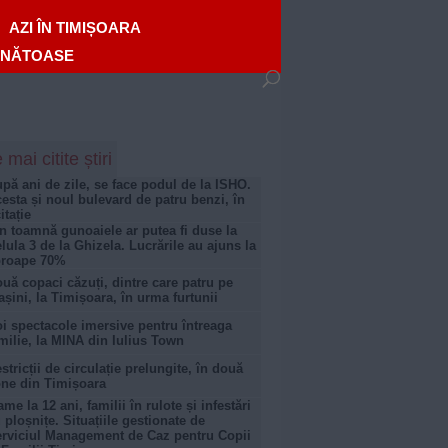
AZI ÎN TIMIȘOARA
ĂNĂTOASE
 mai citite știri
pă ani de zile, se face podul de la ISHO.
esta și noul bulevard de patru benzi, în
citație
n toamnă gunoaiele ar putea fi duse la
lula 3 de la Ghizela. Lucrările au ajuns la
proape 70%
uă copaci căzuți, dintre care patru pe
șini, la Timișoara, în urma furtunii
i spectacole imersive pentru întreaga
milie, la MINA din Iulius Town
stricții de circulație prelungite, în două
ne din Timișoara
me la 12 ani, familii în rulote și infestări
 ploșnițe. Situațiile gestionate de
rviciul Management de Caz pentru Copii