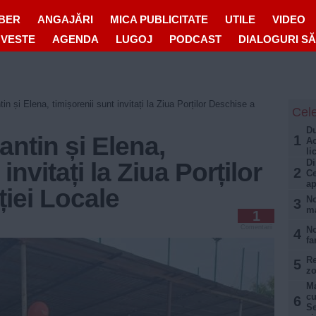
IBER
ANGAJĂRI
MICA PUBLICITATE
UTILE
VIDEO
OVESTE
AGENDA
LUGOJ
PODCAST
DIALOGURI S
in și Elena, timișorenii sunt invitați la Ziua Porților Deschise a
Cele
Du
antin și Elena,
1
Ac
li
Di
invitați la Ziua Porților
2
Ce
a
ției Locale
No
3
ma
1
Comentarii
No
4
fa
Re
5
zo
Ma
cu
6
Se