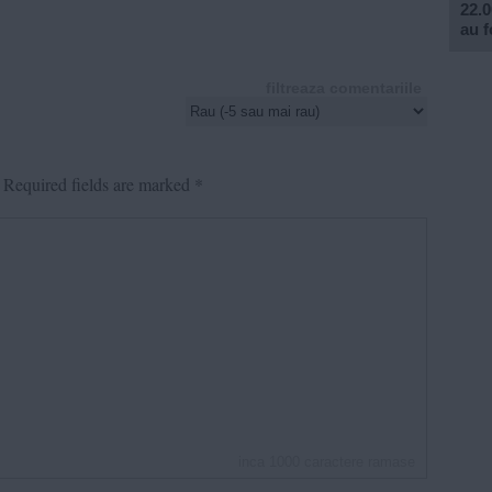
22.0
au f
filtreaza comentariile
Required fields are marked
*
inca
1000
caractere ramase