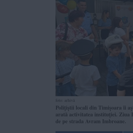
foto: arhivă
Polițiștii locali din Timișoara îi
arată activitatea instituției. Ziua
de pe strada Avram Imbroane.