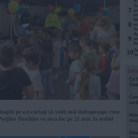
și
Sa
7
un
în
Mi
8
no
Sa
Ap
9
te
D
Ju
10
lu
Cele
Ce f
Tim
Cum 
seri
 așteaptă pe cei curioși să vadă mai îndeaproape cum
Nouă
 Porților Deschise va avea loc pe 21 mai, la sediul
mași
Elev