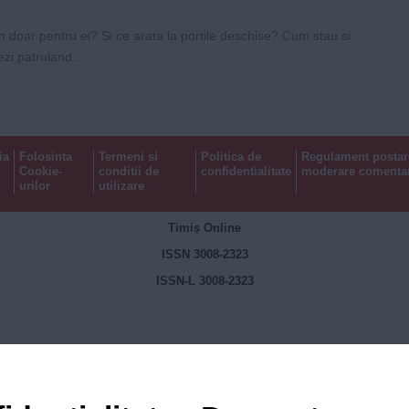
in doar pentru ei? Si ce arata la portile deschise? Cum stau si
vezi patruland…
ia
Folosinta
Termeni si
Politica de
Regulament postar
Cookie-
conditii de
confidentialitate
moderare comentar
urilor
utilizare
Timiș Online
ISSN 3008-2323
ISSN-L 3008-2323