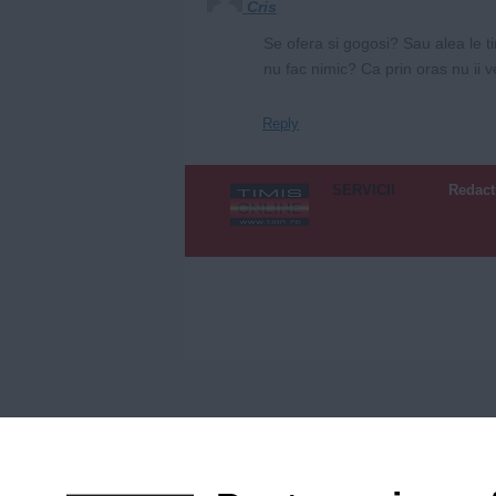
Cris
Se ofera si gogosi? Sau alea le t
nu fac nimic? Ca prin oras nu ii 
Reply
SERVICII
Redact