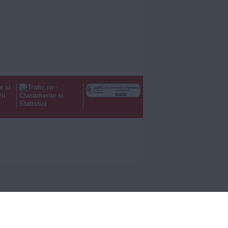
e și
ii