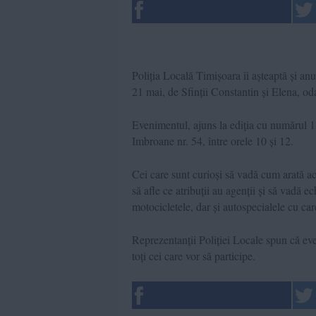
Poliția Locală Timișoara îi așteaptă și an
21 mai, de Sfinții Constantin și Elena, o
Evenimentul, ajuns la ediția cu numărul 13
Imbroane nr. 54, între orele 10 și 12.
Cei care sunt curioși să vadă cum arată acti
să afle ce atribuții au agenții și să vadă e
motocicletele, dar și autospecialele cu car
Reprezentanții Poliției Locale spun că even
toți cei care vor să participe.