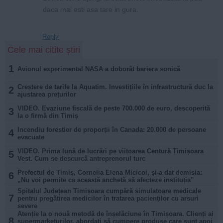
daca mai esti asa tare in gura.
Reply
Cele mai citite știri
1
Avionul experimental NASA a doborât bariera sonică
Creștere de tarife la Aquatim. Investițiile în infrastructură duc la
2
ajustarea prețurilor
VIDEO. Evaziune fiscală de peste 700.000 de euro, descoperită
3
la o firmă din Timiș
Incendiu forestier de proporții în Canada: 20.000 de persoane
4
evacuate
VIDEO. Prima lună de lucrări pe viitoarea Centură Timișoara
5
Vest. Cum se descurcă antreprenorul turc
Prefectul de Timiș, Cornelia Elena Micicoi, și-a dat demisia:
6
„Nu voi permite ca această anchetă să afecteze instituția”
Spitalul Județean Timișoara cumpără simulatoare medicale
7
pentru pregătirea medicilor în tratarea pacienților cu arsuri
severe
Atenție la o nouă metodă de înșelăciune în Timișoara. Clienți ai
8
supermarketurilor, abordați să cumpere produse care sunt apoi