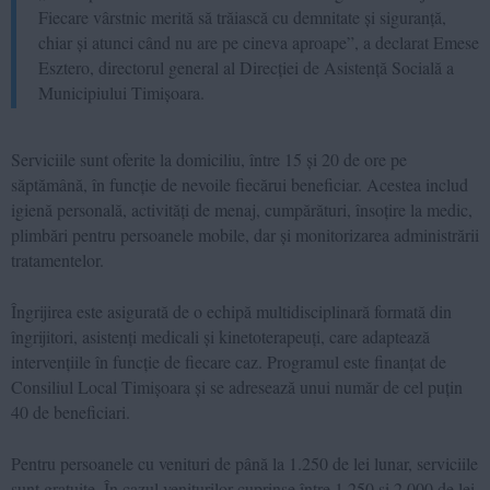
Fiecare vârstnic merită să trăiască cu demnitate și siguranță,
chiar și atunci când nu are pe cineva aproape”, a declarat Emese
Esztero, directorul general al Direcției de Asistență Socială a
Municipiului Timișoara.
Serviciile sunt oferite la domiciliu, între 15 și 20 de ore pe
săptămână, în funcție de nevoile fiecărui beneficiar. Acestea includ
igienă personală, activități de menaj, cumpărături, însoțire la medic,
plimbări pentru persoanele mobile, dar și monitorizarea administrării
tratamentelor.
Îngrijirea este asigurată de o echipă multidisciplinară formată din
îngrijitori, asistenți medicali și kinetoterapeuți, care adaptează
intervențiile în funcție de fiecare caz. Programul este finanțat de
Consiliul Local Timișoara și se adresează unui număr de cel puțin
40 de beneficiari.
Pentru persoanele cu venituri de până la 1.250 de lei lunar, serviciile
sunt gratuite. În cazul veniturilor cuprinse între 1.250 și 2.000 de lei,