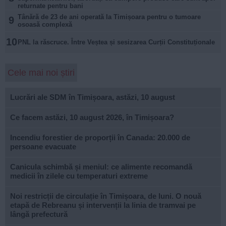
returnate pentru bani
Tânără de 23 de ani operată la Timișoara pentru o tumoare
9
osoasă complexă
10
PNL la răscruce. Între Veștea și sesizarea Curții Constituționale
Cele mai noi știri
Lucrări ale SDM în Timișoara, astăzi, 10 august
Ce facem astăzi, 10 august 2026, în Timișoara?
Incendiu forestier de proporții în Canada: 20.000 de
persoane evacuate
Canicula schimbă și meniul: ce alimente recomandă
medicii în zilele cu temperaturi extreme
Noi restricții de circulație în Timișoara, de luni. O nouă
etapă de Rebreanu și intervenții la linia de tramvai pe
lângă prefectură