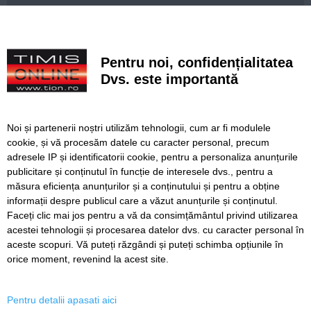
e-Terra, platforma pentru cadastru și carte funciară,
redevine funcțională
Istanbul fără bilet de intrare. Zeci de atracții spectaculoase
Pentru noi, confidențialitatea
pe care le poți vizita gratuit în orașul de pe două
continente
Dvs. este importantă
Ce facem astăzi, 9 august 2026, în Timișoara?
Noi și partenerii noștri utilizăm tehnologii, cum ar fi modulele
Misterioso! Început romantic de stagiune la Opera din
cookie, și vă procesăm datele cu caracter personal, precum
Timișoara
adresele IP și identificatorii cookie, pentru a personaliza anunțurile
publicitare și conținutul în funcție de interesele dvs., pentru a
Construcție impresionantă din Imperiul Roman, scoasă la
iveală de nivelul scăzut al Dunării
măsura eficiența anunțurilor și a conținutului și pentru a obține
informații despre publicul care a văzut anunțurile și conținutul.
Faceți clic mai jos pentru a vă da consimțământul privind utilizarea
acestei tehnologii și procesarea datelor dvs. cu caracter personal în
aceste scopuri. Vă puteți răzgândi și puteți schimba opțiunile în
SERVICII
Redactia
Folosinta Cookie-urilor
orice moment, revenind la acest site.
Termeni si conditii de utilizare
Politica de confidentialitate
Pentru detalii apasati aici
Regulament postare și moderare comentarii