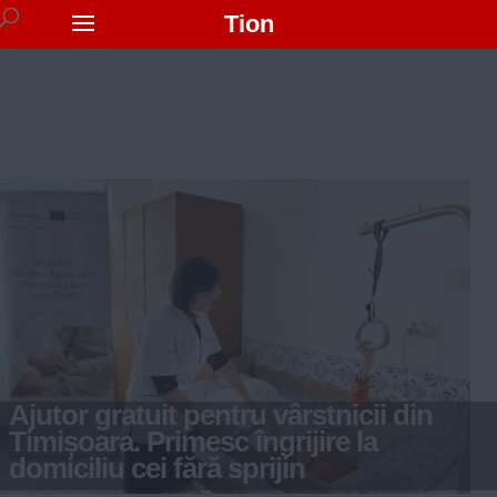
Tion
Ajutor gratuit pentru vârstnicii din
Timișoara. Primesc îngrijire la
domiciliu cei fără sprijin