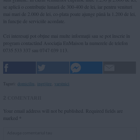
se aplică o contribuție lunară de 300-400 de lei, iar pentru venituri
mai mari de 2.000 de lei, co-plata poate ajunge până la 1.200 de lei,
în funcție de serviciile acordate.
Cei interesați pot obține mai multe informații sau se pot înscrie în
program contactând Asociația EnMaison la numerele de telefon
0735 533 337 sau 0747 039 113.
Taguri:
domiciliu
,
ingrijire
,
varstnici
2
COMENTARII
Your email address will not be published.
Required fields are
marked
*