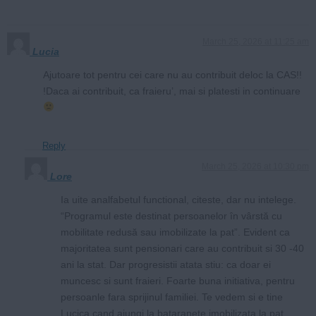
March 25, 2026 at 11:25 am
Lucia
Ajutoare tot pentru cei care nu au contribuit deloc la CAS!!
!Daca ai contribuit, ca fraieru’, mai si platesti in continuare
Reply
March 25, 2026 at 10:30 pm
Lore
Ia uite analfabetul functional, citeste, dar nu intelege.
“Programul este destinat persoanelor în vârstă cu
mobilitate redusă sau imobilizate la pat”. Evident ca
majoritatea sunt pensionari care au contribuit si 30 -40
ani la stat. Dar progresistii atata stiu: ca doar ei
muncesc si sunt fraieri. Foarte buna initiativa, pentru
persoanle fara sprijinul familiei. Te vedem si e tine
Lucica cand ajungi la bataranete imobilizata la pat,