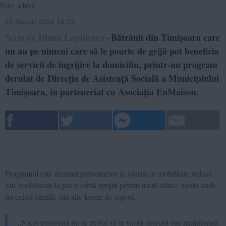
Foto: arhivă
24 March 2026 16:20
Scris de Diana Lupulescu
Bătrânii din Timișoara care
-
nu au pe nimeni care să le poarte de grijă pot beneficia
de servicii de îngrijire la domiciliu, printr-un program
derulat de Direcția de Asistență Socială a Municipiului
Timișoara, în parteneriat cu Asociația EnMaison.
Programul este destinat persoanelor în vârstă cu mobilitate redusă
sau imobilizate la pat și oferă sprijin pentru traiul zilnic, acolo unde
nu există familie sau alte forme de suport.
„Nicio persoană nu ar trebui să se simtă singură sau neajutorată.