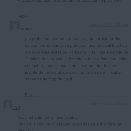
Aia care i-au facut la 20 de ani nu au astfel de probleme
Reply
July 8, 2026 at 7:52 pm
tepes
pai problema e ca pe vremuri se putea trai doar din
salariul barbatului, sotia putea sa faca un copil la 20 de
ani si sa stea acasa sa il creasca… azi insa e nevoie de
2 salarii, deci trebuie si femeia sa faca o facultate, chiar
si masterat, sa isi faca si putin experienta de lucru
inainte de maternal, deci inainte de 25 de ani, slabe
sanse sa fie timp de copil
Reply
July 7, 2026 at 6:34 pm
Lol
Vaccinul anti-hpv își face treaba.
Oricum la cum va știu făceați avort asa ca e mai bine sa
dispăreți.