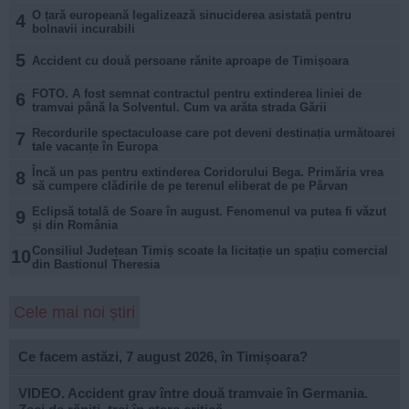
O țară europeană legalizează sinuciderea asistată pentru
4
bolnavii incurabili
5
Accident cu două persoane rănite aproape de Timișoara
FOTO. A fost semnat contractul pentru extinderea liniei de
6
tramvai până la Solventul. Cum va arăta strada Gării
Recordurile spectaculoase care pot deveni destinația următoarei
7
tale vacanțe în Europa
Încă un pas pentru extinderea Coridorului Bega. Primăria vrea
8
să cumpere clădirile de pe terenul eliberat de pe Pârvan
Eclipsă totală de Soare în august. Fenomenul va putea fi văzut
9
și din România
Consiliul Județean Timiș scoate la licitație un spațiu comercial
10
din Bastionul Theresia
Cele mai noi știri
Ce facem astăzi, 7 august 2026, în Timișoara?
VIDEO. Accident grav între două tramvaie în Germania.