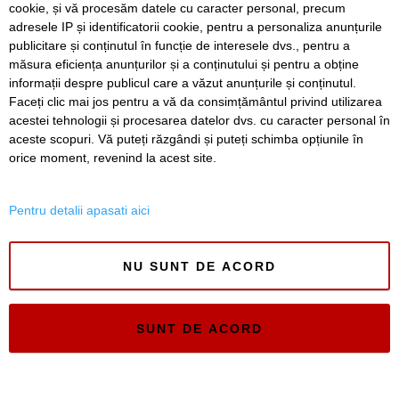
cookie, și vă procesăm datele cu caracter personal, precum
sfârșitul anului viitor vom circula pe podurile noi”
adresele IP și identificatorii cookie, pentru a personaliza anunțurile
publicitare și conținutul în funcție de interesele dvs., pentru a
VIDEO. Din toamnă, încă 324 de locuri de cazare pentru
studenții UVT. Două cămine noi sunt aproape gata
măsura eficiența anunțurilor și a conținutului și pentru a obține
informații despre publicul care a văzut anunțurile și conținutul.
Faceți clic mai jos pentru a vă da consimțământul privind utilizarea
acestei tehnologii și procesarea datelor dvs. cu caracter personal în
aceste scopuri. Vă puteți răzgândi și puteți schimba opțiunile în
SERVICII
Redactia
Folosinta Cookie-urilor
orice moment, revenind la acest site.
Termeni si conditii de utilizare
Politica de confidentialitate
Pentru detalii apasati aici
Regulament postare și moderare comentarii
NU SUNT DE ACORD
SUNT DE ACORD
Timiș Online
ISSN 3008-2323