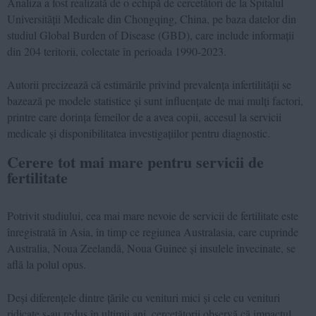
Analiza a fost realizată de o echipă de cercetători de la Spitalul
Universității Medicale din Chongqing, China, pe baza datelor din
studiul Global Burden of Disease (GBD), care include informații
din 204 teritorii, colectate în perioada 1990-2023.
Autorii precizează că estimările privind prevalența infertilității se
bazează pe modele statistice și sunt influențate de mai mulți factori,
printre care dorința femeilor de a avea copii, accesul la servicii
medicale și disponibilitatea investigațiilor pentru diagnostic.
Cerere tot mai mare pentru servicii de
fertilitate
Potrivit studiului, cea mai mare nevoie de servicii de fertilitate este
înregistrată în Asia, în timp ce regiunea Australasia, care cuprinde
Australia, Noua Zeelandă, Noua Guinee și insulele învecinate, se
află la polul opus.
Deși diferențele dintre țările cu venituri mici și cele cu venituri
ridicate s-au redus în ultimii ani, cercetătorii observă că impactul