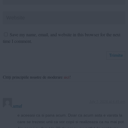
Save my name, email, and website in this browser for the next
time I comment.
Citiți principiile noastre de moderare
aici
!
July 7, 2026 at 4:49 pm
unul
e aceeasi ca si pana acum. Doar ca acum asta e varsta la
care se trezesc unii ca vor copii si realizeaza ca nu mai pot.