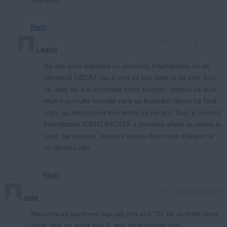
Reply
July 8, 2026 at 5:57 pm
Leana
Nu are nicio legătură cu vaccinul. Infertilitatea nu se
identifică DECÂT dacă vrei să faci copii și nu poți. Așa
că, deși nu s-a schimbat nimic biologic, pentru că sunt
mult mai multe femeile care se hotărăsc târziu să facă
copii, au descoperit mai multe că nu pot. Deci a crescut
infertilitatea IDENTIFICATĂ a femeilor aflate la vârsta la
care, pe vremuri, oameni aveau deja copii mărișori și
nu doreau alții.
Reply
July 9, 2026 at 9:25 am
mda
Nenumarati parteneri sexuali prin anii ’20, de ambele sexe
chiar, mai un avort sau 2, mai niste pastile anti-