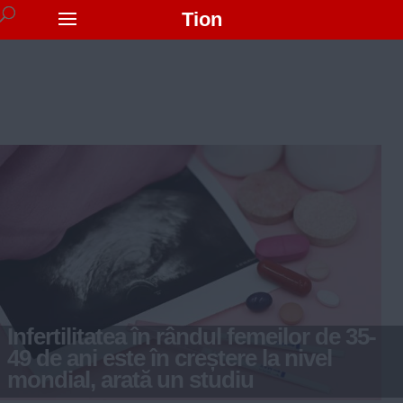
Tion
Infertilitatea în rândul femeilor de 35-
49 de ani este în creștere la nivel
mondial, arată un studiu