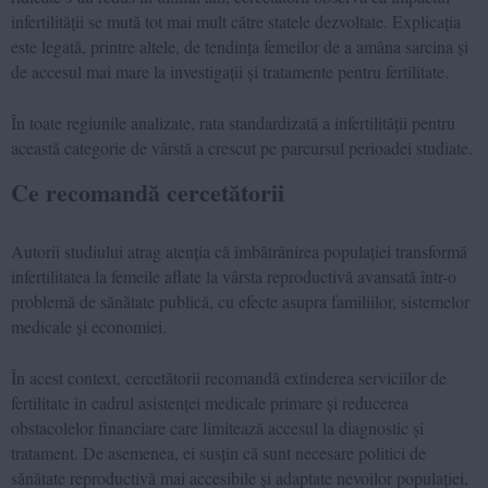
infertilității se mută tot mai mult către statele dezvoltate. Explicația
este legată, printre altele, de tendința femeilor de a amâna sarcina și
de accesul mai mare la investigații și tratamente pentru fertilitate.
În toate regiunile analizate, rata standardizată a infertilității pentru
această categorie de vârstă a crescut pe parcursul perioadei studiate.
Ce recomandă cercetătorii
Autorii studiului atrag atenția că îmbătrânirea populației transformă
infertilitatea la femeile aflate la vârsta reproductivă avansată într-o
problemă de sănătate publică, cu efecte asupra familiilor, sistemelor
medicale și economiei.
În acest context, cercetătorii recomandă extinderea serviciilor de
fertilitate în cadrul asistenței medicale primare și reducerea
obstacolelor financiare care limitează accesul la diagnostic și
tratament. De asemenea, ei susțin că sunt necesare politici de
sănătate reproductivă mai accesibile și adaptate nevoilor populației,