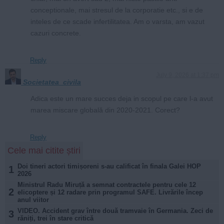
conceptionale, mai stresul de la corporatie etc., si e de
inteles de ce scade infertilitatea. Am o varsta, am vazut
cazuri concrete.
Reply
July 9, 2026 at 1:37 pm
Societatea_civila
Adica este un mare succes deja in scopul pe care l-a avut
marea miscare globală din 2020-2021. Corect?
Reply
Cele mai citite știri
Doi tineri actori timișoreni s-au calificat în finala Galei HOP
1
2026
Ministrul Radu Miruță a semnat contractele pentru cele 12
2
elicoptere și 12 radare prin programul SAFE. Livrările încep
anul viitor
VIDEO. Accident grav între două tramvaie în Germania. Zeci de
3
răniți, trei în stare critică