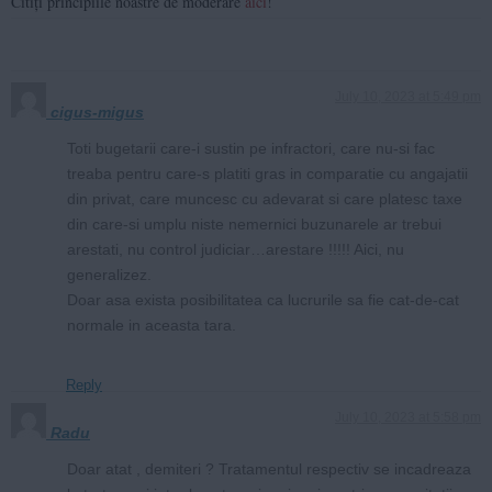
Citiți principiile noastre de moderare
aici
!
July 10, 2023 at 5:49 pm
cigus-migus
Toti bugetarii care-i sustin pe infractori, care nu-si fac
treaba pentru care-s platiti gras in comparatie cu angajatii
din privat, care muncesc cu adevarat si care platesc taxe
din care-si umplu niste nemernici buzunarele ar trebui
arestati, nu control judiciar…arestare !!!!! Aici, nu
generalizez.
Doar asa exista posibilitatea ca lucrurile sa fie cat-de-cat
normale in aceasta tara.
Reply
July 10, 2023 at 5:58 pm
Radu
Doar atat , demiteri ? Tratamentul respectiv se incadreaza