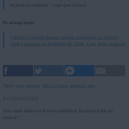
legătură cu realitatea”, a mai spus Ciolacu.
Pe aceeași temă:
VIDEO. Controale în toate centrele rezidențiale de vârstnici,
copii și persoane cu dizabilități din Timiș. Unul, închis temporar
Taguri:
azile
,
demiteri
,
Marcel Ciolacu
,
perchezitii azile
3
COMENTARII
Your email address will not be published.
Required fields are
marked
*