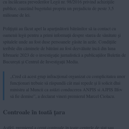
cu încălcarea prevederilor Legii nr. 98/2016 privind achiziţiile
publice, cauzând bugetului propriu un prejudiciu de peste 3,5
milioane de lei.
Poliţiştii au făcut apel la aparţinătorii bătrânilor să ia contact cu
oamenii legii pentru a primi informaţii despre starea de sănătate şi
spitalele unde au fost duse persoanele găsite în azile. Condițiile
teribile din căminele de bătrâni au fost dezvăluite încă din luna
februarie 2023 de o investigație jurnalistică a publicațiilor Buletin de
București și Centrul de Investigații Media.
„Cred că acest grup infracțional organizat cu complicitatea unor
funcționari trebuie să răspundă cât mai repede și îi solicit dlui
ministru al Muncii ca astăzi conducerea ANPIS si AJPIS Ilfov
să fie demise”, a declarat vineri premierul Marcel Ciolacu.
Controale în toată țara
Astfel, premierul a cerut controale în toate centrele de stat sau