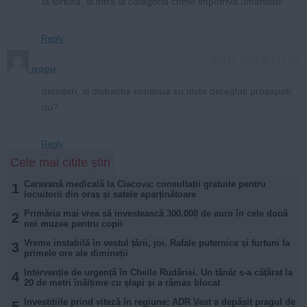
la tortura, si intra la categoria crime impotriva umanitatii
Reply
July 11, 2023 at 4:17 pm
gogu
demiteri, si distractia continua cu niste dereglati proaspeti,
nu?
Reply
Cele mai citite știri
Caravană medicală la Ciacova: consultații gratuite pentru
1
locuitorii din oraș și satele aparținătoare
Primăria mai vrea să investească 300.000 de euro în cele două
2
noi muzee pentru copii
Vreme instabilă în vestul țării, joi. Rafale puternice și furtuni la
3
primele ore ale dimineții
Intervenție de urgență în Cheile Rudăriei. Un tânăr s-a cățărat la
4
20 de metri înălțime cu șlapi și a rămas blocat
Investițiile prind viteză în regiune: ADR Vest a depășit pragul de
5