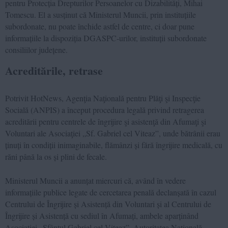
pentru Protecția Drepturilor Persoanelor cu Dizabilități, Mihai
Tomescu. El a susținut că Ministerul Muncii, prin instituțiile
subordonate, nu poate închide astfel de centre, ci doar pune
informațiile la dispoziția DGASPC-urilor, instituții subordonate
consiliilor județene.
Acreditările, retrase
Potrivit HotNews, Agenţia Naţională pentru Plăţi şi Inspecţie
Socială (ANPIS) a început procedura legală privind retragerea
acreditării pentru centrele de îngrijire şi asistenţă din Afumaţi şi
Voluntari ale Asociaţiei „Sf. Gabriel cel Viteaz”, unde bătrânii erau
ținuți în condiții inimaginabile, flămânzi și fără îngrijire medicală, cu
răni până la os și plini de fecale.
Ministerul Muncii a anunțat miercuri că, având în vedere
informațiile publice legate de cercetarea penală declanșată în cazul
Centrului de Îngrijire și Asistență din Voluntari și al Centrului de
Îngrijire și Asistență cu sediul în Afumați, ambele aparținând
Asociației „Sfântul Gabriel cel Viteaz”, Autoritatea Națională