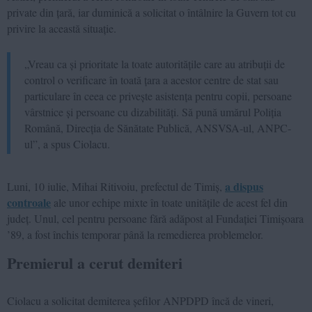
private din țară, iar duminică a solicitat o întâlnire la Guvern tot cu
privire la această situație.
„Vreau ca și prioritate la toate autoritățile care au atribuții de
control o verificare în toată țara a acestor centre de stat sau
particulare în ceea ce privește asistența pentru copii, persoane
vârstnice și persoane cu dizabilități. Să pună umărul Poliția
Română, Direcția de Sănătate Publică, ANSVSA-ul, ANPC-
ul”, a spus Ciolacu.
a dispus
Luni, 10 iulie, Mihai Ritivoiu, prefectul de Timiș,
controale
ale unor echipe mixte în toate unitățile de acest fel din
județ. Unul, cel pentru persoane fără adăpost al Fundației Timișoara
’89, a fost închis temporar până la remedierea problemelor.
Premierul a cerut demiteri
Ciolacu a solicitat demiterea șefilor ANPDPD încă de vineri,