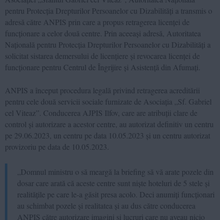
pentru Protecția Drepturilor Persoanelor cu Dizabilități a transmis o
adresă către ANPIS prin care a propus retragerea licenței de
funcționare a celor două centre. Prin aceeași adresă, Autoritatea
Națională pentru Protecția Drepturilor Persoanelor cu Dizabilități a
solicitat sistarea demersului de licențiere și revocarea licenței de
funcționare pentru Centrul de Îngrijire și Asistență din Afumați.
ANPIS a început procedura legală privind retragerea acreditării
pentru cele două servicii sociale furnizate de Asociația „Sf. Gabriel
cel Viteaz”. Conducerea AJPIS Ilfov, care are atribuții clare de
control și autorizare a acestor centre, au autorizat definitiv un centru
pe 29.06.2023, un centru pe data 10.05.2023 și un centru autorizat
provizoriu pe data de 10.05.2023.
„Domnul ministru o să meargă la briefing să vă arate pozele din
dosar care arată că aceste centre sunt niște hoteluri de 5 stele și
realitățile pe care le-a găsit presa acolo. Deci anumiți funcționari
au schimbat pozele și realitatea și au dus către conducerea
ANPIS către autorizare imagini și lucruri care nu aveau nicio