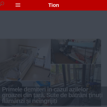
Tion
Primele demiteri în cazul azilelor
groazei din țară. Sute de bătrâni ținuți
flămânzi și neîngrijiți