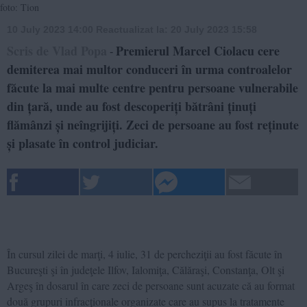
foto: Tion
10 July 2023 14:00
Reactualizat la:
20 July 2023 15:58
Scris de Vlad Popa
Premierul Marcel Ciolacu cere
-
demiterea mai multor conduceri în urma controalelor
făcute la mai multe centre pentru persoane vulnerabile
din țară, unde au fost descoperiți bătrâni ținuți
flămânzi și neîngrijiți. Zeci de persoane au fost reținute
și plasate în control judiciar.
În cursul zilei de marţi, 4 iulie, 31 de percheziţii au fost făcute în
Bucureşti şi în judeţele Ilfov, Ialomiţa, Călăraşi, Constanţa, Olt şi
Argeş în dosarul în care zeci de persoane sunt acuzate că au format
două grupuri infracționale organizate care au supus la tratamente