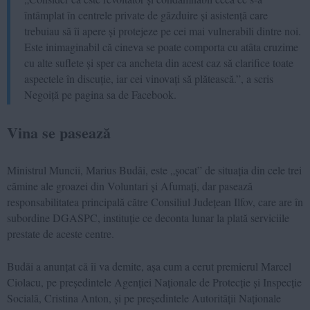
întâmplat în centrele private de găzduire și asistență care
trebuiau să îi apere și protejeze pe cei mai vulnerabili dintre noi.
Este inimaginabil că cineva se poate comporta cu atâta cruzime
cu alte suflete și sper ca ancheta din acest caz să clarifice toate
aspectele în discuție, iar cei vinovați să plătească.”, a scris
Negoiță pe pagina sa de Facebook.
Vina se pasează
Ministrul Muncii, Marius Budăi, este „șocat” de situația din cele trei
cămine ale groazei din Voluntari și Afumați, dar pasează
responsabilitatea principală către Consiliul Județean Ilfov, care are în
subordine DGASPC, instituție ce deconta lunar la plată serviciile
prestate de aceste centre.
Budăi a anunțat că îi va demite, așa cum a cerut premierul Marcel
Ciolacu, pe președintele Agenției Naționale de Protecție și Inspecție
Socială, Cristina Anton, și pe președintele Autorității Naționale