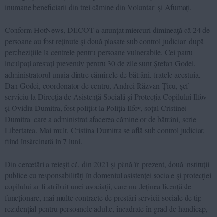
inumane beneficiarii din trei cămine din Voluntari și Afumați.
Conform HotNews, DIICOT a anunţat miercuri dimineaţă că 24 de
persoane au fost reţinute şi două plasate sub control judiciar, după
percheziţiile la centrele pentru persoane vulnerabile. Cei patru
inculpați arestați preventiv pentru 30 de zile sunt Ștefan Godei,
administratorul unuia dintre căminele de bătrâni, fratele acestuia,
Dan Godei, coordonator de centru, Andrei Răzvan Țicu, șef
serviciu la Direcția de Asistență Socială și Protecția Copilului Ilfov
și Ovidiu Dumitra, fost polițist la Poliția Ilfov, soțul Cristinei
Dumitra, care a administrat afacerea căminelor de bătrâni, scrie
Libertatea. Mai mult, Cristina Dumitra se află sub control judiciar,
fiind însărcinată în 7 luni.
Din cercetări a reieşit că, din 2021 şi până în prezent, două instituţii
publice cu responsabilităţi în domeniul asistenţei sociale şi protecţiei
copilului ar fi atribuit unei asociaţii, care nu deținea licență de
funcționare, mai multe contracte de prestări servicii sociale de tip
rezidenţial pentru persoanele adulte, încadrate în grad de handicap,