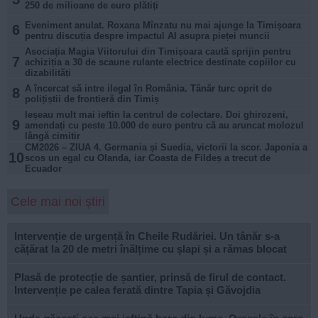
250 de milioane de euro plătiți
Eveniment anulat. Roxana Mînzatu nu mai ajunge la Timișoara
6
pentru discuția despre impactul AI asupra pieței muncii
Asociația Magia Viitorului din Timișoara caută sprijin pentru
7
achiziția a 30 de scaune rulante electrice destinate copiilor cu
dizabilități
A încercat să intre ilegal în România. Tânăr turc oprit de
8
polițiștii de frontieră din Timiș
Ieșeau mult mai ieftin la centrul de colectare. Doi ghirozeni,
9
amendați cu peste 10.000 de euro pentru că au aruncat molozul
lângă cimitir
CM2026 – ZIUA 4. Germania și Suedia, victorii la scor. Japonia a
10
scos un egal cu Olanda, iar Coasta de Fildeș a trecut de
Ecuador
Cele mai noi știri
Intervenție de urgență în Cheile Rudăriei. Un tânăr s-a
cățărat la 20 de metri înălțime cu șlapi și a rămas blocat
Plasă de protecție de șantier, prinsă de firul de contact.
Intervenție pe calea ferată dintre Tapia și Găvojdia