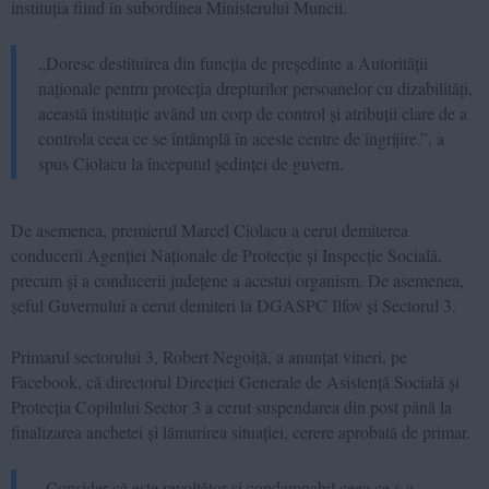
instituția fiind în subordinea Ministerului Muncii.
„Doresc destituirea din funcția de președinte a Autorității
naționale pentru protecția drepturilor persoanelor cu dizabilități,
această instituție având un corp de control și atribuții clare de a
controla ceea ce se întâmplă în aceste centre de îngrijire.”, a
spus Ciolacu la începutul ședinței de guvern.
De asemenea, premierul Marcel Ciolacu a cerut demiterea
conducerii Agenției Naționale de Protecție și Inspecție Socială,
precum și a conducerii județene a acestui organism. De asemenea,
șeful Guvernului a cerut demiteri la DGASPC Ilfov și Sectorul 3.
Primarul sectorului 3, Robert Negoiță, a anunțat vineri, pe
Facebook, că directorul Direcției Generale de Asistență Socială și
Protecția Copilului Sector 3 a cerut suspendarea din post până la
finalizarea anchetei și lămurirea situației, cerere aprobată de primar.
„Consider că este revoltător și condamnabil ceea ce s-a