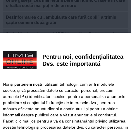
Unde găsești cea mai ieftină bere din lume. Orașele în care
o halbă costă mai puțin de un euro
Dezinformarea cu „ambulanța care fură copii” a trimis
șapte oameni după gratii
Sorin Maxim, directorul ADR Vest: „Nu vă alegeți un loc
de muncă, ci un proiect care merită ani din viața voastră”
Horoscop săptămâna 10 - 16 august
Pentru noi, confidențialitatea
Lucrări ale SDM în Timișoara, astăzi, 10 august
Dvs. este importantă
Ce facem astăzi, 10 august 2026, în Timișoara?
Noi și partenerii noștri utilizăm tehnologii, cum ar fi modulele
Incendiu forestier de proporții în Canada: 20.000 de
cookie, și vă procesăm datele cu caracter personal, precum
persoane evacuate
adresele IP și identificatorii cookie, pentru a personaliza anunțurile
publicitare și conținutul în funcție de interesele dvs., pentru a
Canicula schimbă și meniul: ce alimente recomandă
medicii în zilele cu temperaturi extreme
măsura eficiența anunțurilor și a conținutului și pentru a obține
informații despre publicul care a văzut anunțurile și conținutul.
Faceți clic mai jos pentru a vă da consimțământul privind utilizarea
acestei tehnologii și procesarea datelor dvs. cu caracter personal în