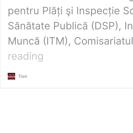
pentru Plăți şi Inspecție S
Sănătate Publică (DSP), In
Muncă (ITM), Comisariatu
VIDEO.
reading
Controale
în
toate
Tion
centrele
rezidențiale
de
vârstnici,
copii
și
persoane
cu
dizabilități
din