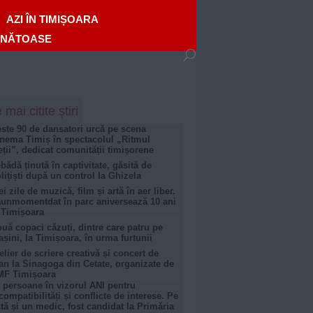
AZI ÎN TIMIȘOARA
ĂNĂTOASE
 mai citite știri
ste 90 de dansatori urcă pe scena
nema Timiș în spectacolul „Ritmul
eții”, dedicat comunității timișorene
bădă ținută în captivitate, găsită de
lițiști după un control la Ghizela
ei zile de muzică, film și artă în aer liber.
unmomentdat în parc aniversează 10 ani
 Timișoara
uă copaci căzuți, dintre care patru pe
șini, la Timișoara, în urma furtunii
elier de scriere creativă și concert de
an la Sinagoga din Cetate, organizate de
MF Timișoara
 persoane în vizorul ANI pentru
compatibilități și conflicte de interese. Pe
stă și un medic, fost candidat la Primăria