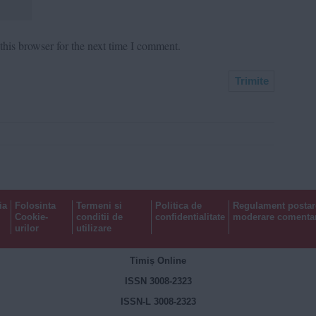
his browser for the next time I comment.
ia
Folosinta
Termeni si
Politica de
Regulament postar
Cookie-
conditii de
confidentialitate
moderare comentar
urilor
utilizare
Timiș Online
ISSN 3008-2323
ISSN-L 3008-2323