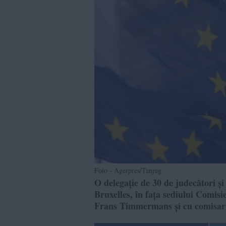
Foto - Agerpres/Tanjug
O delegație de 30 de judecători și 
Bruxelles, în fața sediului Comisi
Frans Timmermans și cu comisaru