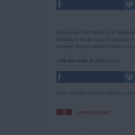
Judecătorul Cristi Dănileț de la Tribunalul 
Palatului de Justiție Cluj, că este cazul ca
europeni, după ce ministrul Justiției a ales
Citiți mai multe pe
HotNews.ro
Taguri:
Bruxelles
,
hotnews
,
hotnews.ro
,
magi
0
COMENTARII