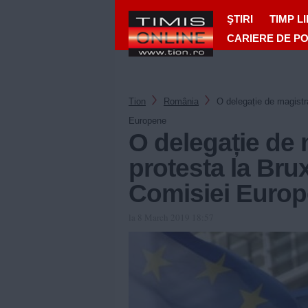
ŞTIRI
TIMP L
CARIERE DE P
Tion
România
O delegație de magistra
Europene
O delegație de 
protesta la Brux
Comisiei Euro
la 8 March 2019 18:57