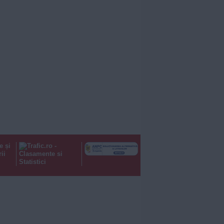
e și
ii