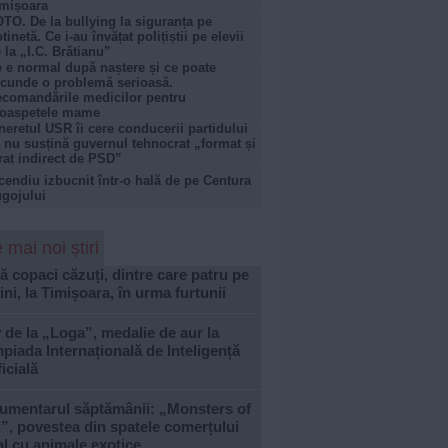
mișoara
TO. De la bullying la siguranța pe
otinetă. Ce i-au învățat polițiștii pe elevii
 la „I.C. Brătianu”
 e normal după naștere și ce poate
cunde o problemă serioasă.
comandările medicilor pentru
roaspetele mame
neretul USR îi cere conducerii partidului
 nu susțină guvernul tehnocrat „format și
rat indirect de PSD”
cendiu izbucnit într-o hală de pe Centura
gojului
 mai noi știri
 copaci căzuți, dintre care patru pe
ni, la Timișoara, în urma furtunii
 de la „Loga”, medalie de aur la
piada Internațională de Inteligență
ficială
umentarul săptămânii: „Monsters of
, povestea din spatele comerțului
al cu animale exotice