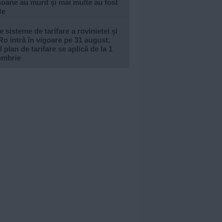
oane au murit și mai multe au fost
te
e sisteme de tarifare a rovinietei și
Ro intră în vigoare pe 31 august.
 plan de tarifare se aplică de la 1
ombrie