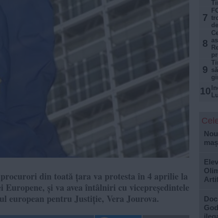
Ti
FO
7
tr
de
Ce
as
8
Re
p
Ti
9
să
gi
In
10
Lu
Cele
Nouă
mași
Elev
Olim
procurori din toată țara va protesta în 4 aprilie la
Arti
ei Europene, și va avea întâlniri cu vicepreședintele
l european pentru Justiție, Vera Jourova.
Doc
God”
ileg