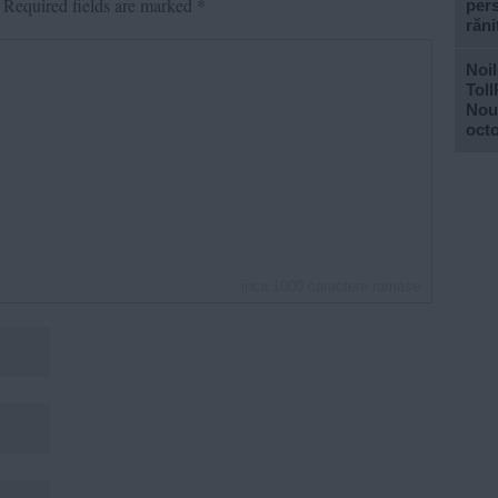
Required fields are marked
*
pers
răni
Noil
Toll
Noul
oct
inca
1000
caractere ramase