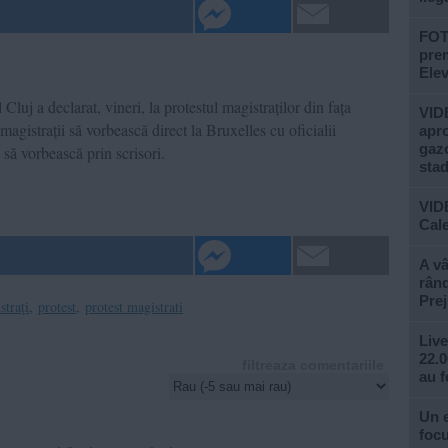
FOTO
prem
Ele
Cluj a declarat, vineri, la protestul magistraților din fața
VIDE
 magistrații să vorbească direct la Bruxelles cu oficialii
apro
gazo
 să vorbească prin scrisori.
stad
VID
Cale
A vâ
rând
Prej
straţi
,
protest
,
protest magistrati
Live
22.0
filtreaza comentariile
au f
Un e
focu