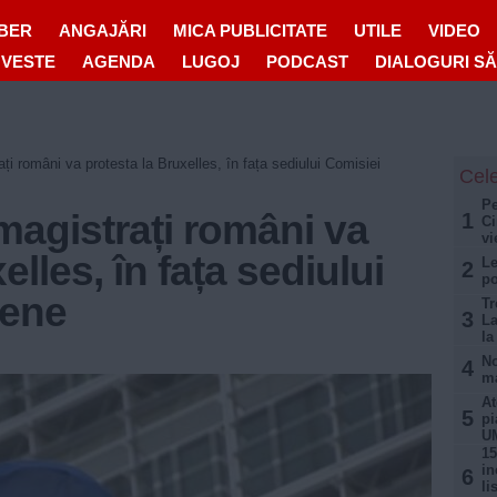
IBER
ANGAJĂRI
MICA PUBLICITATE
UTILE
VIDEO
OVESTE
AGENDA
LUGOJ
PODCAST
DIALOGURI S
ți români va protesta la Bruxelles, în fața sediului Comisiei
Cele
Pe
magistrați români va
1
Ci
vi
elles, în fața sediului
Le
2
po
pene
Tr
3
La
la
No
4
ma
At
5
pi
U
15
in
6
li