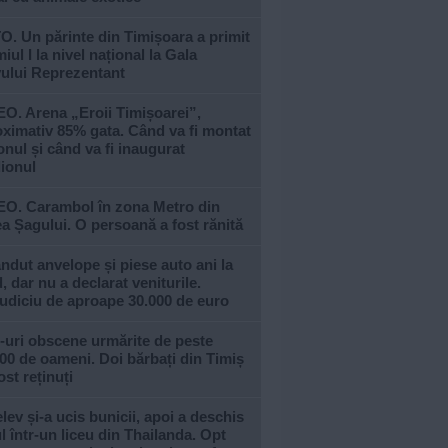
. Un părinte din Timișoara a primit
iul I la nivel național la Gala
vului Reprezentant
O. Arena „Eroii Timișoarei”,
ximativ 85% gata. Când va fi montat
nul și când va fi inaugurat
ionul
EO. Carambol în zona Metro din
a Șagului. O persoană a fost rănită
ndut anvelope și piese auto ani la
, dar nu a declarat veniturile.
udiciu de aproape 30.000 de euro
-uri obscene urmărite de peste
00 de oameni. Doi bărbați din Timiș
ost reținuți
lev și-a ucis bunicii, apoi a deschis
l într-un liceu din Thailanda. Opt