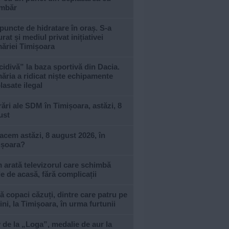
imbăr
puncte de hidratare în oraș. S-a
urat și mediul privat inițiativei
ăriei Timișoara
idivă” la baza sportivă din Dacia.
ăria a ridicat niște echipamente
asate ilegal
ări ale SDM în Timișoara, astăzi, 8
ust
acem astăzi, 8 august 2026, în
ișoara?
arată televizorul care schimbă
le de acasă, fără complicații
 copaci căzuți, dintre care patru pe
ni, la Timișoara, în urma furtunii
 de la „Loga”, medalie de aur la