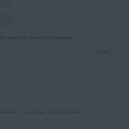
his browser for the next time I comment.
June 25, 2025 at 10:26 am
epresedinti….si sa inceapa “reforma” bugetara