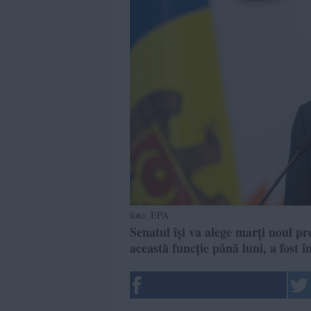
foto: EPA
Senatul își va alege marți noul pr
această funcție până luni, a fost î