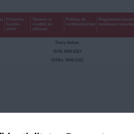
ia
Folosinta
Termeni si
Politica de
Regulament postar
Cookie-
conditii de
confidentialitate
moderare comentar
urilor
utilizare
Timiș Online
ISSN 3008-2323
ISSN-L 3008-2323