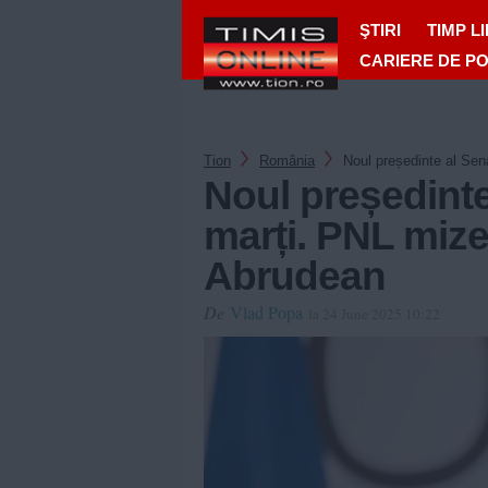
ŞTIRI
TIMP L
CARIERE DE P
Tion
România
Noul președinte al Sen
Noul președinte 
marți. PNL miz
Abrudean
De
Vlad Popa
la 24 June 2025 10:22