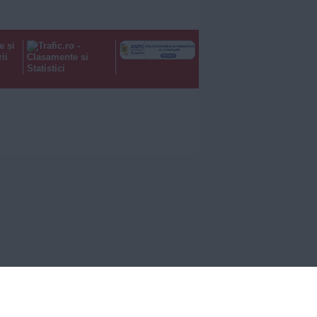
e și
ii