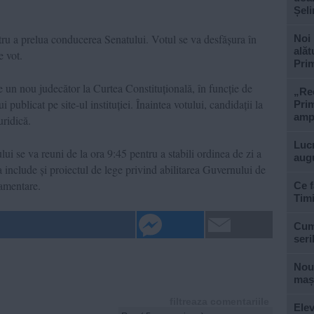
Șel
u a prelua conducerea Senatului. Votul se va desfășura în
Noi 
alăt
e vot.
Prim
 un nou judecător la Curtea Constituțională, în funcție de
„Rec
publicat pe site-ul instituției. Înaintea votului, candidații la
Prim
ampl
uridică.
Lucr
i se va reuni de la ora 9:45 pentru a stabili ordinea de zi a
aug
 include și proiectul de lege privind abilitarea Guvernului de
lamentare.
Ce f
Tim
Cum 
seri
Nouă
mași
filtreaza comentariile
Elev