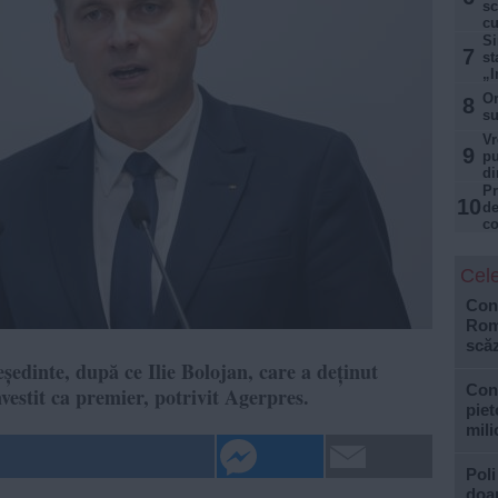
sc
cu
Si
7
st
„I
Or
8
su
Vr
9
pu
di
Pr
10
de
co
Cele
Cons
Roma
scăz
eședinte, după ce Ilie Bolojan, care a deținut
Con
nvestit ca premier, potrivit Agerpres.
piet
mili
Poli
doar