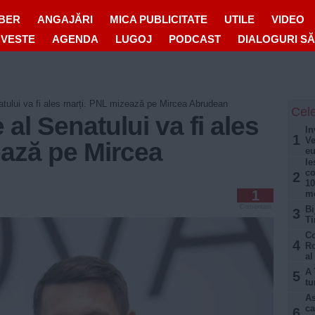
IBER
ANGAJĂRI
MICA PUBLICITATE
UTILE
VIDEO
OVESTE
AGENDA
LUGOJ
PODCAST
DIALOGURI S
atului va fi ales marți. PNL mizează pe Mircea Abrudean
Cele
al Senatului va fi ales
In
1
Ve
ează pe Mircea
eu
Ie
co
2
10
1
mo
Comentarii
Bi
3
Ti
Co
4
Ro
al
A 
5
tu
As
ca
6