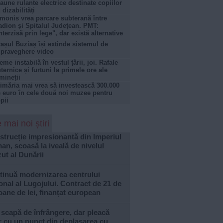
aune rulante electrice destinate copiilor
 dizabilități
monis vrea parcare subterană între
adion și Spitalul Județean. PMT:
nterzisă prin lege", dar există alternative
așul Buziaș își extinde sistemul de
praveghere video
eme instabilă în vestul țării, joi. Rafale
ternice și furtuni la primele ore ale
mineții
imăria mai vrea să investească 300.000
 euro în cele două noi muzee pentru
pii
 mai noi știri
trucție impresionantă din Imperiul
n, scoasă la iveală de nivelul
ut al Dunării
tinuă modernizarea centrului
onal al Lugojului. Contract de 21 de
oane de lei, finanțat european
 scapă de înfrângere, dar pleacă
 cu un punct din deplasarea cu