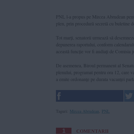
PNL l-a propus pe Mircea Abrudean pentr
plen, prin procedură secretă cu buletine d
Tot marți, senatorii urmează să desemneze
depunerea raportului, conform calendarului 
această funcție vor fi audiați de Comisia j
De asemenea, Biroul permanent al Senatulu
plenului, programat pentru ora 12, care va
a emite ordonanțe pe durata vacanței par
Taguri:
Mircea Abrudean
,
PNL
1
COMENTARII