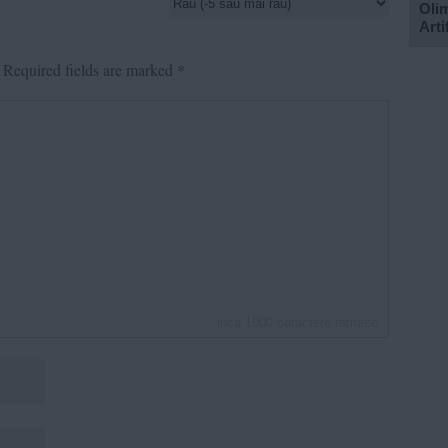
Olim
Arti
Required fields are marked
*
inca
1000
caractere ramase