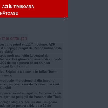
AZI ÎN TIMIȘOARA
ĂNĂTOASE
 mai citite știri
vestițiile prind viteză în regiune: ADR
st a depășit pragul de 250 de milioane de
ro plătiți
șeau mult mai ieftin la centrul de
lectare. Doi ghirozeni, amendați cu peste
.000 de euro pentru că au aruncat
lozul lângă cimitir
jou Brigitte s-a deschis în Iulius Town
mișoara
nstrucție impresionantă din Imperiul
man, scoasă la iveală de nivelul scăzut
 Dunării
încercat să intre ilegal în România. Tânăr
rc oprit de polițiștii de frontieră din Timiș
ociația Magia Viitorului din Timișoara
ută sprijin pentru achiziția a 30 de