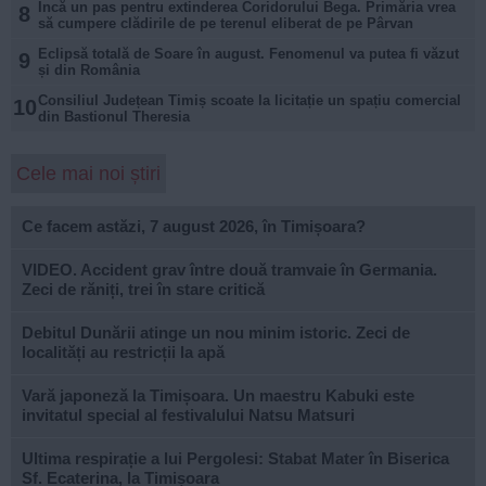
Încă un pas pentru extinderea Coridorului Bega. Primăria vrea
8
să cumpere clădirile de pe terenul eliberat de pe Pârvan
Eclipsă totală de Soare în august. Fenomenul va putea fi văzut
9
și din România
Consiliul Județean Timiș scoate la licitație un spațiu comercial
10
din Bastionul Theresia
Cele mai noi știri
Ce facem astăzi, 7 august 2026, în Timișoara?
VIDEO. Accident grav între două tramvaie în Germania.
Zeci de răniți, trei în stare critică
Debitul Dunării atinge un nou minim istoric. Zeci de
localități au restricții la apă
Vară japoneză la Timișoara. Un maestru Kabuki este
invitatul special al festivalului Natsu Matsuri
Ultima respirație a lui Pergolesi: Stabat Mater în Biserica
Sf. Ecaterina, la Timișoara