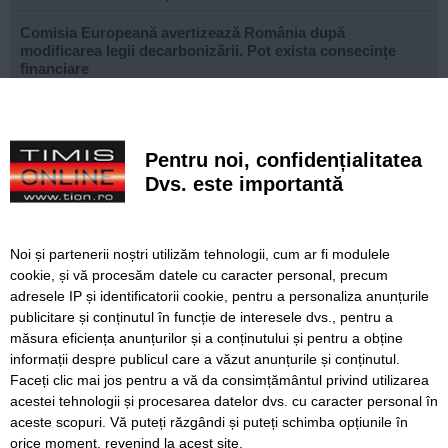
Comisia Europeană avertizează România după
modificarea legii decarbonizării. Pot exista consecințe
financiare
După aproape patru ani de lucrări, proiectul de
modernizare a Școlii Gimnaziale din Dudeștii Noi a ajuns
la final
Pentru noi, confidențialitatea
Dvs. este importantă
Cu un ghiozdan donat, puteți ajuta un copil să înceapă
anul școlar cu tot ce are nevoie. Campania revine la
Timișoara
Noi și partenerii noștri utilizăm tehnologii, cum ar fi modulele
Avansează șantierul Pasajului Slavici–Polonă. Lațcău: „La
cookie, și vă procesăm datele cu caracter personal, precum
sfârșitul anului viitor vom circula pe podurile noi”
adresele IP și identificatorii cookie, pentru a personaliza anunțurile
publicitare și conținutul în funcție de interesele dvs., pentru a
VIDEO. Din toamnă, încă 324 de locuri de cazare pentru
studenții UVT. Două cămine noi sunt aproape gata
măsura eficiența anunțurilor și a conținutului și pentru a obține
informații despre publicul care a văzut anunțurile și conținutul.
Faceți clic mai jos pentru a vă da consimțământul privind utilizarea
acestei tehnologii și procesarea datelor dvs. cu caracter personal în
aceste scopuri. Vă puteți răzgândi și puteți schimba opțiunile în
SERVICII
Redactia
Folosinta Cookie-urilor
orice moment, revenind la acest site.