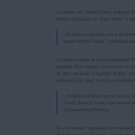
La rândul său, Mihaela Dinu, psiholog Sal
trebuie confundată cu „baby blues”, o star
„Depresia postpartum este o afecțiune
asupra întregii familii”, subliniază ace
Un studiu realizat în cadrul Maternității 
jumătate dintre mamele intervievate au născ
de stres, anxietate și depresie. În plus, d
psihologică în spital, în timp ce majoritate
„Sprijinul emoțional nu este un lux, c
Toader Daniela Oana, reprezentant al 
Alessandrescu-Rusescu.
În acest context, specialiștii cer introduce
dezvoltarea unor programe integrate de spr