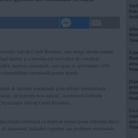
Var
Kabu
fest
Ulti
Mate
Tim
izației Salvați Copiii România, care atrage atenția asupra
Com
după naștere și a introducerii serviciilor de consiliere
Rom
deca
liștilor, nașterea prematură, care apare în aproximativ 10%
fina
de vulnerabilitate emoțională pentru mamă.
După
proi
reală de sănătate emoțională și nu trebuie minimalizată.
Gimn
 mamă, cât și pentru nou-născut”, avertizează Gabriela
fina
Organizației Salvați Copiii România.
Cu u
copi
Specialiștii subliniază că depresia mamei poate influența direct
are 
Tim
ți de atașament, întârzieri cognitive sau probleme emoționale