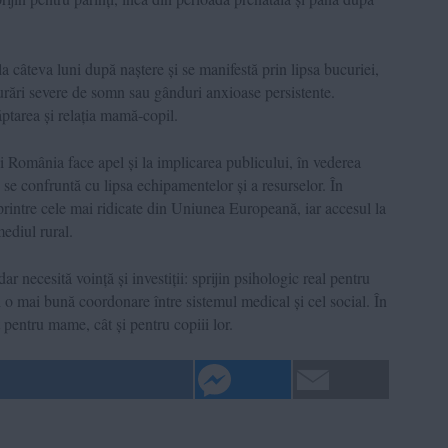
a câteva luni după naștere și se manifestă prin lipsa bucuriei,
lburări severe de somn sau gânduri anxioase persistente.
ăptarea și relația mamă-copil.
i România face apel și la implicarea publicului, în vederea
 se confruntă cu lipsa echipamentelor și a resurselor. În
 printre cele mai ridicate din Uniunea Europeană, iar accesul la
mediul rural.
 dar necesită voință și investiții: sprijin psihologic real pentru
o mai bună coordonare între sistemul medical și cel social. În
t pentru mame, cât și pentru copiii lor.