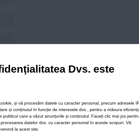
his browser for the next time I comment.
idențialitatea Dvs. este
le cookie, și vă procesăm datele cu caracter personal, precum adresele I
itare și conținutul în funcție de interesele dvs., pentru a măsura eficienț
e publicul care a văzut anunțurile și conținutul. Faceți clic mai jos pentr
i procesarea datelor dvs. cu caracter personal în aceste scopuri. Vă
venind la acest site.
ia
Folosinta
Termeni si
Politica de
Regulament postar
Cookie-
conditii de
confidentialitate
moderare comentar
urilor
utilizare