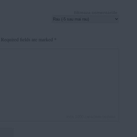
filtreaza comentariile
Required fields are marked
*
inca
1000
caractere ramase