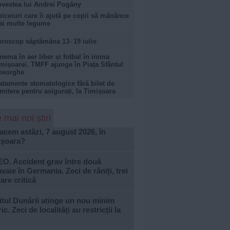
vestea lui Andrei Pogány
iceiuri care îi ajută pe copii să mănânce
i multe legume
roscop săptămâna 13- 19 iulie
nema în aer liber și fotbal în inima
mișoarei. TMFF ajunge în Piața Sfântul
heorghe
atamente stomatologice fără bilet de
imitere pentru asigurați, la Timișoara
 mai noi știri
acem astăzi, 7 august 2026, în
ișoara?
EO. Accident grav între două
vaie în Germania. Zeci de răniți, trei
tare critică
tul Dunării atinge un nou minim
ric. Zeci de localități au restricții la