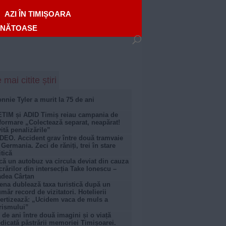
AZI ÎN TIMIȘOARA
ĂNĂTOASE
 mai citite știri
nnie Tyler a murit la 75 de ani
TIM și ADID Timiș reiau campania de
formare „Colectează separat, neapărat!
ită penalizările”
DEO. Accident grav între două tramvaie
 Germania. Zeci de răniți, trei în stare
itică
că un autobuz va circula deviat din cauza
crărilor din intersecția Take Ionescu –
dea Cârțan
ena dublează taxa turistică după un
măr record de vizitatori. Hotelierii
ertizează: „Ucidem vaca de muls a
rismului”
 de ani între două imagini și o viață
dicată păstrării memoriei Timișoarei.