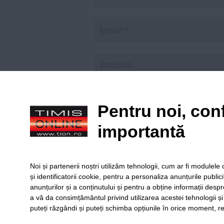
Save my name, email, and website in t
Pentru noi, conf
importantă
Citiți principiile noastre de moderare
aici
!
Noi și partenerii noștri utilizăm tehnologii, cum ar fi module
și identificatorii cookie, pentru a personaliza anunțurile public
anunțurilor și a conținutului și pentru a obține informații despr
a vă da consimțământul privind utilizarea acestei tehnologii ș
puteți răzgândi și puteți schimba opțiunile în orice moment, re
SERVICII
Redact