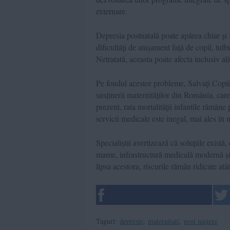
externare.
Depresia postnatală poate apărea chiar și l
dificultăți de atașament față de copil, tu
Netratată, aceasta poate afecta inclusiv al
Pe fondul acestor probleme, Salvați Copii
susținerii maternităților din România, care
prezent, rata mortalității infantile rămâne
servicii medicale este inegal, mai ales în 
Specialiștii avertizează că soluțiile există,
mame, infrastructură medicală modernă și 
lipsa acestora, riscurile rămân ridicate atâ
Taguri:
depresie
,
maternitati
,
post naștere