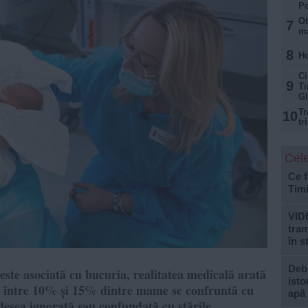
Po
Ob
7
ma
8
Ho
Ci
9
Ti
G
Tr
10
tr
Cele
Ce f
Tim
VID
tram
în s
Debi
este asociată cu bucuria, realitatea medicală arată
isto
, între 10% și 15% dintre mame se confruntă cu
apă
desea ignorată sau confundată cu stările