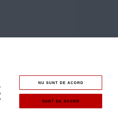
NU SUNT DE ACORD
P
a
u
SUNT DE ACORD
e și
ii