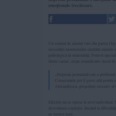
emoționale trecătoare.
Un semnal de alarmă vine din partea Organ
necesității monitorizării sănătății mintale 
psihologică în maternități. Potrivit specia
dintre cazuri, crește semnificativ riscul 
„Depresia postnatală este o problemă 
Consecințele pot fi grave atât pentru
Alexandrescu, președinte executiv al 
Efectele nu se opresc la nivel individual. 
dezvoltarea copilului, ducând la dificultă
pe termen lung.