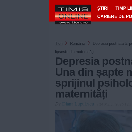
ŞTIRI
TIMP L
CARIERE DE P
Tion
România
Depresia postnatală, pe
lipsește din maternități
Depresia postna
Una din șapte m
sprijinul psihol
maternități
De
Diana Lupulescu
la 24 March 2026 12: