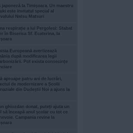
ă japoneză la Timișoara. Un maestru
ki este invitatul special al
ivalului Natsu Matsuri
ma respirație a lui Pergolesi: Stabat
r în Biserica Sf. Ecaterina, la
ișoara
isia Europeană avertizează
ânia după modificarea legii
rbonizării. Pot exista consecințe
nciare
 aproape patru ani de lucrări,
ectul de modernizare a Școlii
aziale din Dudeștii Noi a ajuns la
l
n ghiozdan donat, puteți ajuta un
l să înceapă anul școlar cu tot ce
nevoie. Campania revine la
ișoara