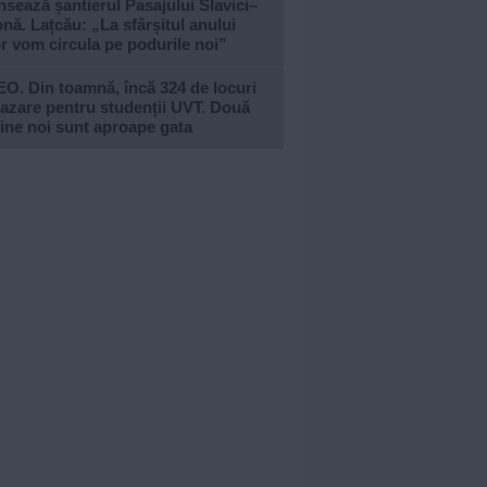
sează șantierul Pasajului Slavici–
nă. Lațcău: „La sfârșitul anului
or vom circula pe podurile noi”
O. Din toamnă, încă 324 de locuri
azare pentru studenții UVT. Două
ine noi sunt aproape gata