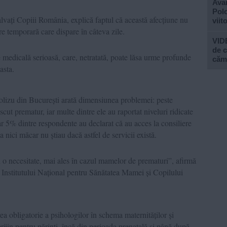
Avan
Polo
vați Copiii România, explică faptul că această afecțiune nu
viit
e temporară care dispare în câteva zile.
VIDE
de c
 medicală serioasă, care, netratată, poate lăsa urme profunde
căm
asta.
Polizu din București arată dimensiunea problemei: peste
ut prematur, iar multe dintre ele au raportat niveluri ridicate
oar 5% dintre respondente au declarat că au acces la consiliere
a nici măcar nu știau dacă astfel de servicii există.
i o necesitate, mai ales în cazul mamelor de prematuri”, afirmă
Institutului Național pentru Sănătatea Mamei și Copilului
rea obligatorie a psihologilor în schema maternităților și
ijin pentru părinți, încă din perioada prenatală și până după