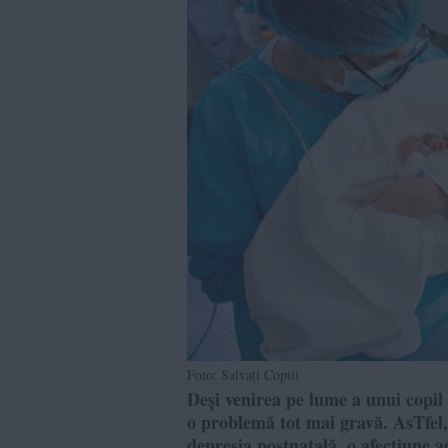
Foto: Salvați Copiii
Deși venirea pe lume a unui copil 
o problemă tot mai gravă. AsTfel
depresia postnatală, o afecțiune a