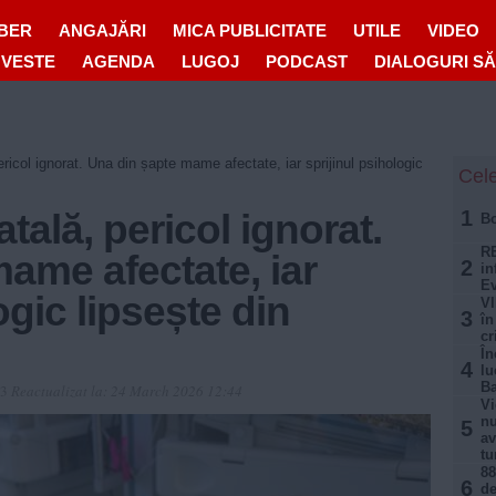
IBER
ANGAJĂRI
MICA PUBLICITATE
UTILE
VIDEO
OVESTE
AGENDA
LUGOJ
PODCAST
DIALOGURI S
ricol ignorat. Una din șapte mame afectate, iar sprijinul psihologic
Cele
1
tală, pericol ignorat.
Bo
RE
ame afectate, iar
2
in
Ev
ogic lipsește din
VI
3
în
cr
În
4
lu
Ba
13
Reactualizat la:
24 March 2026 12:44
Vi
nu
5
av
tu
88
6
de