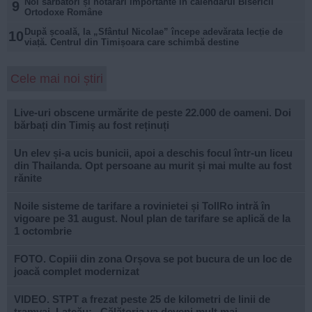
Noi sărbători și hotărâri importante în calendarul Bisericii
9
Ortodoxe Române
După școală, la „Sfântul Nicolae” începe adevărata lecție de
10
viață. Centrul din Timișoara care schimbă destine
Cele mai noi știri
Live-uri obscene urmărite de peste 22.000 de oameni. Doi
bărbați din Timiș au fost reținuți
Un elev și-a ucis bunicii, apoi a deschis focul într-un liceu
din Thailanda. Opt persoane au murit și mai multe au fost
rănite
Noile sisteme de tarifare a rovinietei și TollRo intră în
vigoare pe 31 august. Noul plan de tarifare se aplică de la
1 octombrie
FOTO. Copiii din zona Orșova se pot bucura de un loc de
joacă complet modernizat
VIDEO. STPT a frezat peste 25 de kilometri de linii de
tramvai. Lațcău: „Călătoria va deveni mult mai