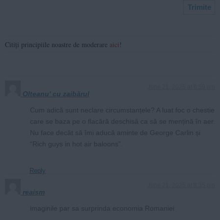
Citiți principiile noastre de moderare
aici
!
June 21, 2025 at 6:59 pm
Olteanu' cu zaibărul
Cum adică sunt neclare circumstanțele? A luat foc o chestie
care se baza pe o flacără deschisă ca să se mențină în aer.
Nu face decât să îmi aducă aminte de George Carlin și
“Rich guys in hot air baloons”.
Reply
June 21, 2025 at 8:35 pm
reaism
imaginile par sa surprinda economia Romaniei