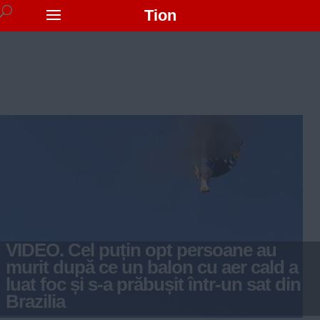
Tion
VIDEO. Cel puțin opt persoane au
murit după ce un balon cu aer cald a
luat foc și s-a prăbușit într-un sat din
Brazilia