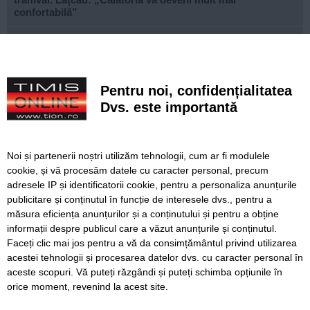
confortabilă”
USR și PNL atacă la CCR noua lege a integrității. Susțin că
„amendamentul Fritz” este neconstituțional
Autoritățile sanitare investighează o posibilă mutație a
Pentru noi, confidențialitatea
virusului Ebola, pe fondul creșterii rapide a cazurilor în
Congo
Dvs. este importantă
Româncă arestată în Germania pentru spionaj la o
companie de drone
Noi și partenerii noștri utilizăm tehnologii, cum ar fi modulele
cookie, și vă procesăm datele cu caracter personal, precum
Timișorenii cu venituri mici pot beneficia de Venitul Minim
de Incluziune. Unde puteți solicita informații
adresele IP și identificatorii cookie, pentru a personaliza anunțurile
publicitare și conținutul în funcție de interesele dvs., pentru a
Lucrări ale SDM în Timișoara, astăzi, 7 august
măsura eficiența anunțurilor și a conținutului și pentru a obține
informații despre publicul care a văzut anunțurile și conținutul.
Faceți clic mai jos pentru a vă da consimțământul privind utilizarea
acestei tehnologii și procesarea datelor dvs. cu caracter personal în
aceste scopuri. Vă puteți răzgândi și puteți schimba opțiunile în
SERVICII
Redactia
Folosinta Cookie-urilor
orice moment, revenind la acest site.
Termeni si conditii de utilizare