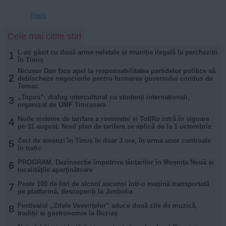
Reply
Cele mai citite știri
L-au găsit cu două arme neletale și muniție ilegală la percheziții
1
în Timiș
Nicușor Dan face apel la responsabilitatea partidelor politice să
2
deblocheze negocierile pentru formarea guvernului condus de
Tomac
„Topos”: dialog intercultural cu studenți internaționali,
3
organizat de UMF Timișoara
Noile sisteme de tarifare a rovinietei și TollRo intră în vigoare
4
pe 31 august. Noul plan de tarifare se aplică de la 1 octombrie
Zeci de amenzi în Timiș în doar 3 ore, în urma unor controale
5
în trafic
PROGRAM. Dezinsecție împotriva țânțarilor în Moșnița Nouă și
6
localitățile aparținătoare
Peste 100 de litri de alcool ascunși într-o mașină transportată
7
pe platformă, descoperiți la Jimbolia
Festivalul „Zilele Veverițelor” aduce două zile de muzică,
8
tradiții și gastronomie la Buziaș