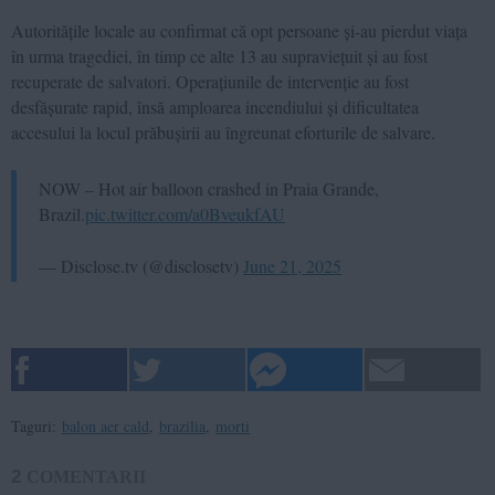
Autoritățile locale au confirmat că opt persoane și-au pierdut viața
în urma tragediei, în timp ce alte 13 au supraviețuit și au fost
recuperate de salvatori. Operațiunile de intervenție au fost
desfășurate rapid, însă amploarea incendiului și dificultatea
accesului la locul prăbușirii au îngreunat eforturile de salvare.
NOW – Hot air balloon crashed in Praia Grande,
Brazil.
pic.twitter.com/a0BveukfAU
— Disclose.tv (@disclosetv)
June 21, 2025
Taguri:
balon aer cald
,
brazilia
,
morti
2
COMENTARII