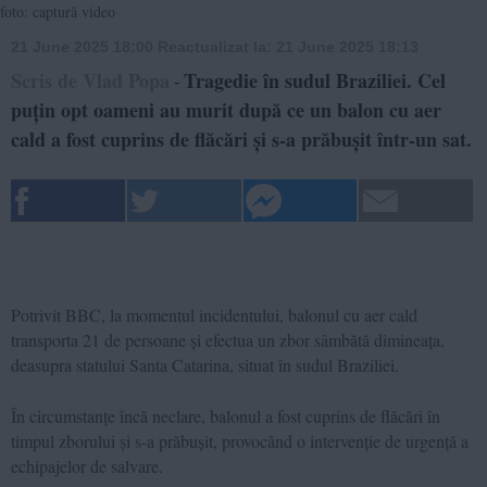
foto: captură video
21 June 2025 18:00
Reactualizat la:
21 June 2025 18:13
Scris de Vlad Popa
Tragedie în sudul Braziliei. Cel
-
puțin opt oameni au murit după ce un balon cu aer
cald a fost cuprins de flăcări și s-a prăbușit într-un sat.
Potrivit BBC, la momentul incidentului, balonul cu aer cald
transporta 21 de persoane și efectua un zbor sâmbătă dimineața,
deasupra statului Santa Catarina, situat în sudul Braziliei.
În circumstanțe încă neclare, balonul a fost cuprins de flăcări în
timpul zborului și s-a prăbușit, provocând o intervenție de urgență a
echipajelor de salvare.