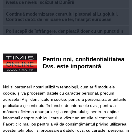
iveală de nivelul scăzut al Dunării
Continuă modernizarea centrului pietonal al Lugojului.
Contract de 21 de milioane de lei, finanțat european
Poli scapă de înfrângere, dar pleacă doar cu un punct din
deplasarea cu Șelimbăr
Noi puncte de hidratare în oraș. S-a alăturat și mediul
privat inițiativei Primăriei Timișoara
Pentru noi, confidențialitatea
„Recidivă” la baza sportivă din Dacia. Primăria a ridicat
Dvs. este importantă
niște echipamente amplasate ilegal
Lucrări ale SDM în Timișoara, astăzi, 8 august
Noi și partenerii noștri utilizăm tehnologii, cum ar fi modulele
cookie, și vă procesăm datele cu caracter personal, precum
Ce facem astăzi, 8 august 2026, în Timișoara?
adresele IP și identificatorii cookie, pentru a personaliza anunțurile
publicitare și conținutul în funcție de interesele dvs., pentru a
Cum arată televizorul care schimbă serile de acasă, fără
complicații
măsura eficiența anunțurilor și a conținutului și pentru a obține
informații despre publicul care a văzut anunțurile și conținutul.
Faceți clic mai jos pentru a vă da consimțământul privind utilizarea
acestei tehnologii și procesarea datelor dvs. cu caracter personal în