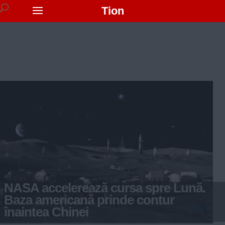
Tion
NASA accelerează cursa spre Lună.
Baza americană prinde contur
înaintea Chinei