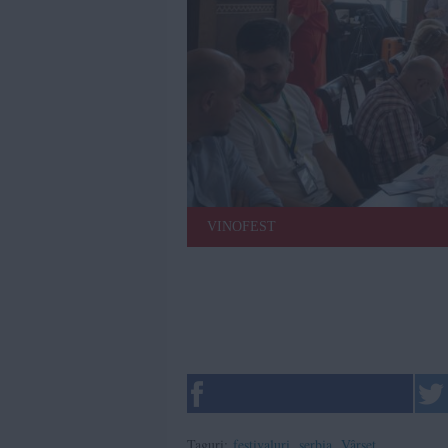
VINOFEST
Taguri:
festivaluri
,
serbia
,
Vârset