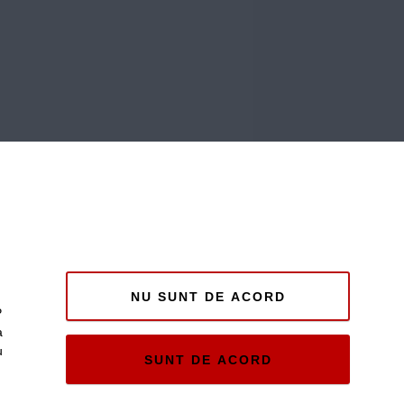
NU SUNT DE ACORD
P
a
u
SUNT DE ACORD
e și
ii