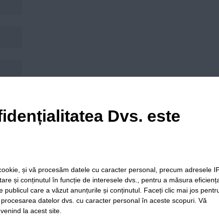
his browser for the next time I comment.
idențialitatea Dvs. este
le cookie, și vă procesăm datele cu caracter personal, precum adresele I
itare și conținutul în funcție de interesele dvs., pentru a măsura eficienț
e publicul care a văzut anunțurile și conținutul. Faceți clic mai jos pentr
i procesarea datelor dvs. cu caracter personal în aceste scopuri. Vă
venind la acest site.
ia
Folosinta
Termeni si
Politica de
Regulament postar
Cookie-
conditii de
confidentialitate
moderare comentar