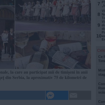
PS
7
„N
VI
8
Na
Ti
Vi
9
di
di
Pi
10
ex
E
Cele
Ce f
Tim
Mist
nale, la care au participat mii de timișeni în anii
stag
rșeț din Serbia, la aproximativ 75 de kilometri de
Cons
Roma
scăz
Con