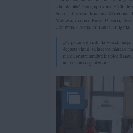
ediții de până acum, aproximativ 700 de a
Polonia, Georgia, România, Macedonia, I
Moldova, Ucraina, Rusia, Ungaria, Sloveni
Columbia, Croația, Sri Lanka, Bulgaria.
„Pe parcursul vizitei la Vârșet, oaspeț
deguste vinuri, să încerce mâncare tra
piardă printre străduțele tipice Banat
au transmis organizatorii.