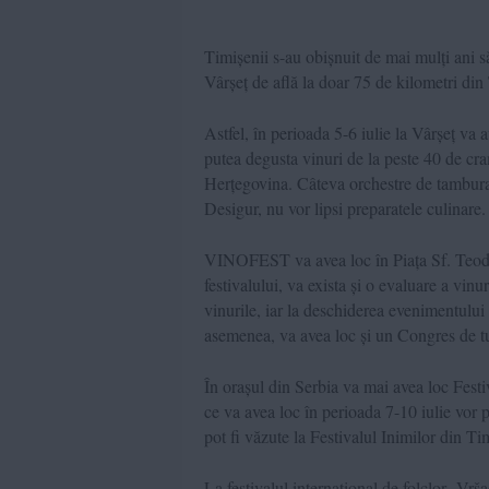
Timișenii s-au obișnuit de mai mulți ani s
Vârșeț de află la doar 75 de kilometri din 
Astfel, în perioada 5-6 iulie la Vârșeț v
putea degusta vinuri de la peste 40 de c
Herțegovina. Câteva orchestre de tamburași
Desigur, nu vor lipsi preparatele culinare.
VINOFEST va avea loc în Piața Sf. Teodor 
festivalului, va exista și o evaluare a vin
vinurile, iar la deschiderea evenimentului
asemenea, va avea loc și un Congres de tu
În orașul din Serbia va mai avea loc Festi
ce va avea loc în perioada 7-10 iulie vor 
pot fi văzute la Festivalul Inimilor din Ti
La festivalul internațional de folclor „Vrš