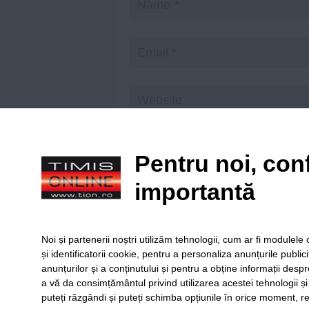
Save my name, email, and website in t
Pentru noi, conf
importantă
Citiți principiile noastre de moderare
aici
!
Noi și partenerii noștri utilizăm tehnologii, cum ar fi module
și identificatorii cookie, pentru a personaliza anunțurile public
anunțurilor și a conținutului și pentru a obține informații despr
a vă da consimțământul privind utilizarea acestei tehnologii ș
puteți răzgândi și puteți schimba opțiunile în orice moment, re
SERVICII
Redact