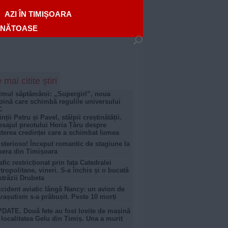
AZI ÎN TIMIȘOARA
ĂNĂTOASE
 mai citite știri
lmul săptămânii: „Supergirl”, noua
oină care schimbă regulile universului
C
inții Petru și Pavel, stâlpii creștinătății.
sajul preotului Horia Țâru despre
terea credinței care a schimbat lumea
sterioso! Început romantic de stagiune la
era din Timișoara
afic restricționat prin fața Catedralei
tropolitane, vineri. S-a închis și o bucată
străzii Drubeta
cident aviatic lângă Nancy: un avion de
rașutism s-a prăbușit. Peste 10 morți
DATE. Două fete au fost lovite de mașină
 localitatea Gelu din Timiș. Una a murit