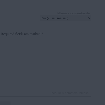
filtreaza comentariile
Required fields are marked
*
inca
1000
caractere ramase