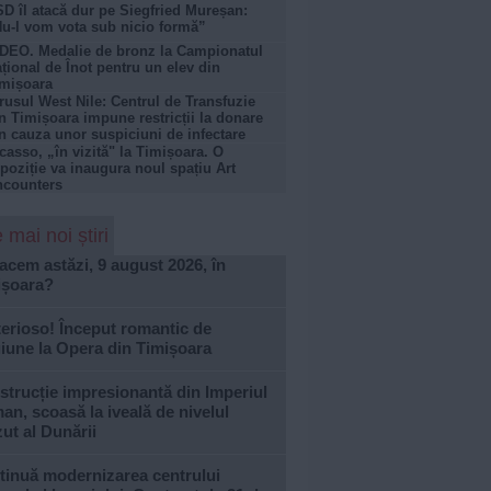
D îl atacă dur pe Siegfried Mureșan:
u-l vom vota sub nicio formă”
DEO. Medalie de bronz la Campionatul
țional de Înot pentru un elev din
mișoara
rusul West Nile: Centrul de Transfuzie
n Timișoara impune restricții la donare
n cauza unor suspiciuni de infectare
casso, „în vizită" la Timișoara. O
poziție va inaugura noul spațiu Art
ncounters
 mai noi știri
acem astăzi, 9 august 2026, în
ișoara?
erioso! Început romantic de
iune la Opera din Timișoara
trucție impresionantă din Imperiul
n, scoasă la iveală de nivelul
ut al Dunării
tinuă modernizarea centrului