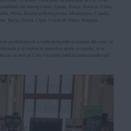
nsambluri din întreaga lume: Spania, Franța, Slovacia, Cehia,
ndia, Mexic, Bosnia și Hertzegovina, Muntenegru, Canada,
a, Turcia, Grecia, Cipru, Coasta de Fildeș, Bulgaria,
ii au posibilitatea de a vizita podgoriile și cramele din zonă, să
dițională și să exploreze atmosfera aparte a orașului, să se
ului sau să urce pe Cula Vârșețului până la cetatea medievală”,