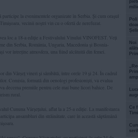
piet
mili
ă participe la evenimentele organizate în Serbia. Și cum orașul
Poli
Timișoara, vecinii noștri vin cu o ofertă de nerefuzat.
doar
Șel
a avea loc a 18-a ediție a Festivalului Vinului VINOFEST. Veți
Noi 
rame din Serbia, România, Ungaria, Macedonia și Bosnia-
alăt
 vor întreține atmosfera, una fiind alcătuită din femei.
Prim
„Rec
Prim
din Vârșeț vineri și sâmbătă, între orele 19 și 24. În cadrul
ampl
urilor. Comisia, formată din oenologi profesioniști, va evalua
 va decerna premiile pentru cele mai bune licori bahice. De
Lucr
rism rural.
aug
Ce f
valul Cununa Vârșețului, aflat la a 25-a ediție. La manifestarea
Tim
participa ansambluri din străinătate, care în această săptămână
mișoara.
Cum 
seri
ački venac”, Cununa Vâșrșețului, au participat, la cele 24 de