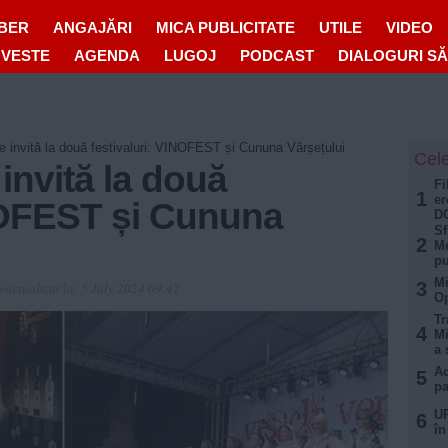
IBER
ANGAJĂRI
MICA PUBLICITATE
UTILE
VIDEO
OVESTE
AGENDA
LUGOJ
PODCAST
DIALOGURI S
ne invită la două festivaluri: VINOFEST și Cununa Vârșețului
Cele
 invită la două
Fi
1
er
INOFEST și Cununa
D
Sf
2
Me
pu
Mi
3
eactualizat la:
5 July 2024 09:42
Op
Tr
4
Mi
a 
Ac
5
pa
UP
6
în