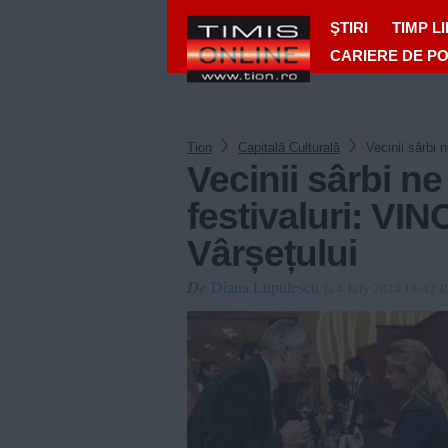
ŞTIRI
TIMP L
CARIERE DE P
Tion
Capitală Culturală
Vecinii sârbi 
Vecinii sârbi ne
festivaluri: V
Vârșețului
De
Diana Lupulescu
la 4 July 2024 18:42
R