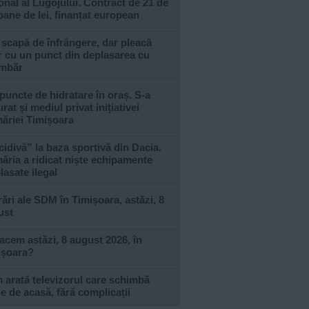
onal al Lugojului. Contract de 21 de
oane de lei, finanțat european
 scapă de înfrângere, dar pleacă
 cu un punct din deplasarea cu
imbăr
puncte de hidratare în oraș. S-a
urat și mediul privat inițiativei
ăriei Timișoara
idivă” la baza sportivă din Dacia.
ăria a ridicat niște echipamente
asate ilegal
ări ale SDM în Timișoara, astăzi, 8
ust
acem astăzi, 8 august 2026, în
ișoara?
arată televizorul care schimbă
le de acasă, fără complicații