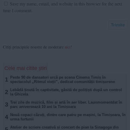
Save my name, email, and website in this browser for the next
time I comment.
Citiți principiile noastre de moderare
aici
!
Cele mai citite știri
Peste 90 de dansatori urcă pe scena Cinema Timiș în
1
spectacolul „Ritmul vieții”, dedicat comunității timișorene
Lebădă ținută în captivitate, găsită de polițiști după un control
2
la Ghizela
Trei zile de muzică, film și artă în aer liber. Launmomentdat în
3
parc aniversează 10 ani la Timișoara
Nouă copaci căzuți, dintre care patru pe mașini, la Timișoara, în
4
urma furtunii
Atelier de scriere creativă și concert de pian la Sinagoga din
5