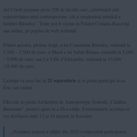
Art Crush propune peste 200 de lucrări care „celebrează atât
expresivitatea artei contemporane, cât și moștenirea artistică a
familiei Blendea”. Toate pot fi văzute la Palatul Cesianu-Racoviță
sau online, pe pagina de web Artmark.
Printre acestea, pictura Aripi, a lui Constantin Blendea, estimată la
1.500 – 2.500 de euro, o Muză a lui Sabin Bălașa, estimată la 5.000
– 9.000 de euro, sau La Ville d
’
Alexandre, estimată la 10.000
-18.000 de euro.
25 septembrie
Licitația va avea loc în
și se poate participa la ea
fizic sau online.
Fikl este și gazda Atelierelor de Antropologie Teatrală „Cătălina
Buzoianu”, proiect ajuns la a III-a ediție. Evenimentele acestuia se
vor desfășura între 12 și 14 august, la Socolari.
„Noutatea majoră a ediției din 2025 o reprezintă participarea