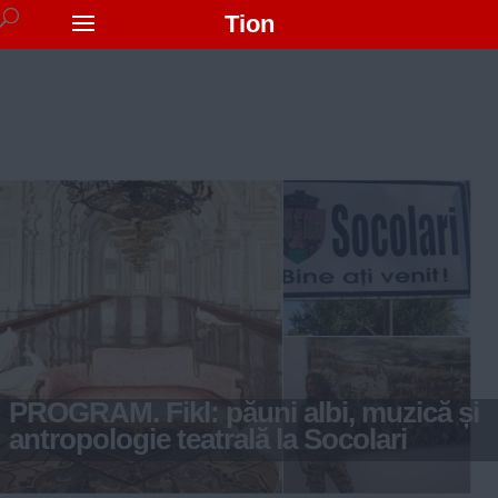
Tion
PROGRAM. Fikl: păuni albi, muzică și
antropologie teatrală la Socolari