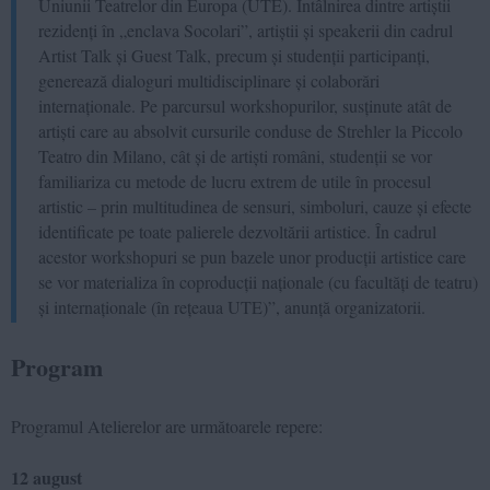
Uniunii Teatrelor din Europa (UTE). Întâlnirea dintre artiștii
rezidenți în „enclava Socolari”, artiștii și speakerii din cadrul
Artist Talk și Guest Talk, precum și studenții participanți,
generează dialoguri multidisciplinare și colaborări
internaționale. Pe parcursul workshopurilor, susținute atât de
artiști care au absolvit cursurile conduse de Strehler la Piccolo
Teatro din Milano, cât și de artiști români, studenții se vor
familiariza cu metode de lucru extrem de utile în procesul
artistic – prin multitudinea de sensuri, simboluri, cauze și efecte
identificate pe toate palierele dezvoltării artistice. În cadrul
acestor workshopuri se pun bazele unor producții artistice care
se vor materializa în coproducții naționale (cu facultăți de teatru)
și internaționale (în rețeaua UTE)”, anunță organizatorii.
Program
Programul Atelierelor are următoarele repere:
12 august