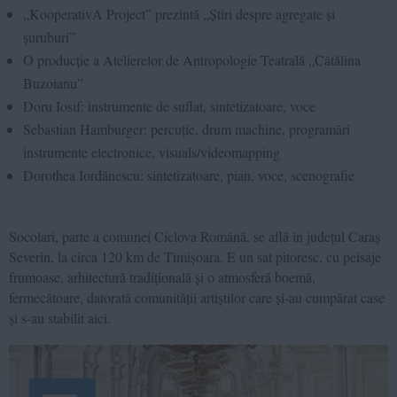
„KooperativA Project” prezintă „Știri despre agregate și
șuruburi”
O producție a Atelierelor de Antropologie Teatrală „Cătălina
Buzoianu”
Doru Iosif: instrumente de suflat, sintetizatoare, voce
Sebastian Hamburger: percuție, drum machine, programări
instrumente electronice, visuals/videomapping
Dorothea Iordănescu: sintetizatoare, pian, voce, scenografie
Socolari, parte a comunei Ciclova Română, se află în județul Caraș
Severin, la circa 120 km de Timișoara. E un sat pitoresc, cu peisaje
frumoase, arhitectură tradițională și o atmosferă boemă,
fermecătoare, datorată comunității artiștilor care și-au cumpărat case
și s-au stabilit aici.