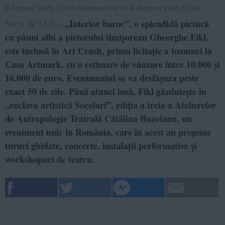
6 August 2025 17:00
Reactualizat la:
6 August 2025 11:16
Scris de M.D.
„Interior baroc”, o splendidă pictură
-
cu păuni albi a pictorului timișorean Gheorghe Fikl,
este inclusă în Art Crush, prima licitație a toamnei la
Casa Artmark, cu o estimare de vânzare între 10.000 și
16.000 de euro. Evenimentul se va desfășura peste
exact 50 de zile. Până atunci însă, Fikl găzduiește în
„enclava artistică Socolari”, ediția a treia a Atelierelor
de Antropologie Teatrală Cătălina Buzoianu, un
eveniment unic în România, care în acest an propune
tururi ghidate, concerte, instalații performative și
workshopuri de teatru.