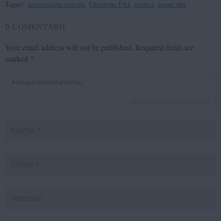
Taguri:
antropologie teatrala
,
Gheorghe Fikl
,
muzica
,
pauni albi
0
COMENTARII
Your email address will not be published.
Required fields are
marked
*
inca
1000
caractere ramase