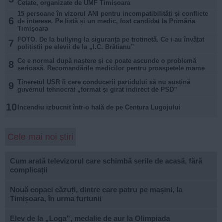
Cetate, organizate de UMF Timișoara
15 persoane în vizorul ANI pentru incompatibilități și conflicte
6
de interese. Pe listă și un medic, fost candidat la Primăria
Timișoara
FOTO. De la bullying la siguranța pe trotinetă. Ce i-au învățat
7
polițiștii pe elevii de la „I.C. Brătianu”
Ce e normal după naștere și ce poate ascunde o problemă
8
serioasă. Recomandările medicilor pentru proaspetele mame
Tineretul USR îi cere conducerii partidului să nu susțină
9
guvernul tehnocrat „format și girat indirect de PSD”
10
Incendiu izbucnit într-o hală de pe Centura Lugojului
Cele mai noi știri
Cum arată televizorul care schimbă serile de acasă, fără
complicații
Nouă copaci căzuți, dintre care patru pe mașini, la
Timișoara, în urma furtunii
Elev de la „Loga”, medalie de aur la Olimpiada