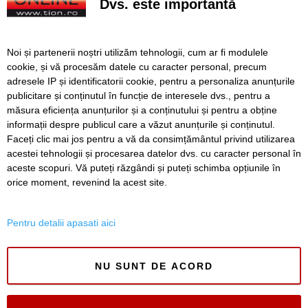
Dvs. este importantă
rănite
Noi și partenerii noștri utilizăm tehnologii, cum ar fi modulele
cookie, și vă procesăm datele cu caracter personal, precum
SERVICII
Redactia
Folosinta Cookie-urilor
adresele IP și identificatorii cookie, pentru a personaliza anunțurile
Termeni si conditii de utilizare
publicitare și conținutul în funcție de interesele dvs., pentru a
Politica de confidentialitate
măsura eficiența anunțurilor și a conținutului și pentru a obține
informații despre publicul care a văzut anunțurile și conținutul.
Regulament postare și moderare comentarii
Faceți clic mai jos pentru a vă da consimțământul privind utilizarea
acestei tehnologii și procesarea datelor dvs. cu caracter personal în
aceste scopuri. Vă puteți răzgândi și puteți schimba opțiunile în
orice moment, revenind la acest site.
Pentru detalii apasati aici
Timiș Online
ISSN 3008-2323
NU SUNT DE ACORD
ISSN-L 3008-2323