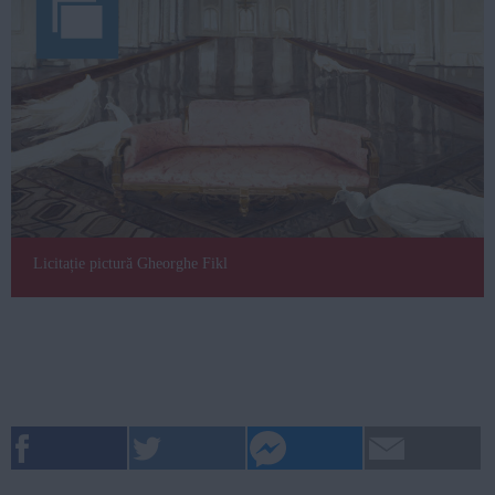
Licitație pictură Gheorghe Fikl