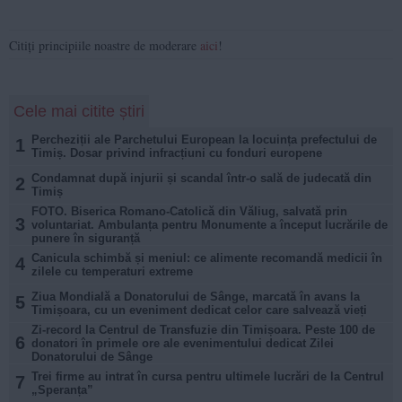
Citiți principiile noastre de moderare
aici
!
Cele mai citite știri
Percheziții ale Parchetului European la locuința prefectului de
1
Timiș. Dosar privind infracțiuni cu fonduri europene
Condamnat după injurii și scandal într-o sală de judecată din
2
Timiș
FOTO. Biserica Romano-Catolică din Văliug, salvată prin
3
voluntariat. Ambulanța pentru Monumente a început lucrările de
punere în siguranță
Canicula schimbă și meniul: ce alimente recomandă medicii în
4
zilele cu temperaturi extreme
Ziua Mondială a Donatorului de Sânge, marcată în avans la
5
Timișoara, cu un eveniment dedicat celor care salvează vieți
Zi-record la Centrul de Transfuzie din Timișoara. Peste 100 de
6
donatori în primele ore ale evenimentului dedicat Zilei
Donatorului de Sânge
Trei firme au intrat în cursa pentru ultimele lucrări de la Centrul
7
„Speranța”