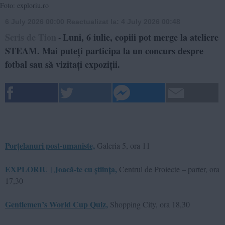
Foto: exploriu.ro
6 July 2026 00:00
Reactualizat la:
4 July 2026 00:48
Scris de Tion
Luni, 6 iulie, copiii pot merge la ateliere
-
STEAM. Mai puteți participa la un concurs despre
fotbal sau să vizitați expoziții.
Porțelanuri post-umaniste,
Galeria 5, ora 11
EXPLORIU | Joacă-te cu știința,
Centrul de Proiecte – parter, ora
17,30
Gentlemen’s World Cup Quiz,
Shopping City, ora 18,30