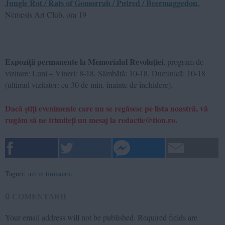
Jungle Rot / Rats of Gomorrah / Putred / Beermaggedon,
Nemesis Art Club, ora 19
Expoziții permanente la Memorialul Revoluției
, program de
vizitare: Luni – Vineri: 8-18, Sâmbătă: 10-18, Duminică: 10-18
(ultimul vizitator: cu 30 de min. înainte de închidere).
Dacă știți evenimente care nu se regăsesc pe lista noastră, vă
rugăm să ne trimiteți un mesaj la redactie@tion.ro.
Taguri:
azi in timisoara
0
COMENTARII
Your email address will not be published.
Required fields are