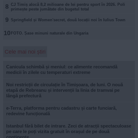
CJ Timiș alocă 8,2 milioane de lei pentru sport în 2026. Poli
8
primește peste jumătate din bugetul total
9
Springfield și Women'secret, două locații noi în Iulius Town
10
FOTO. Șase minuni naturale din Ungaria
Cele mai noi știri
Canicula schimbă și meniul: ce alimente recomandă
medicii în zilele cu temperaturi extreme
Noi restricții de circulație în Timișoara, de luni. O nouă
etapă de Rebreanu și intervenții la linia de tramvai pe
lângă prefectură
e-Terra, platforma pentru cadastru și carte funciară,
redevine funcțională
Istanbul fără bilet de intrare. Zeci de atracții spectaculoase
pe care le poți vizita gratuit în orașul de pe două
continente