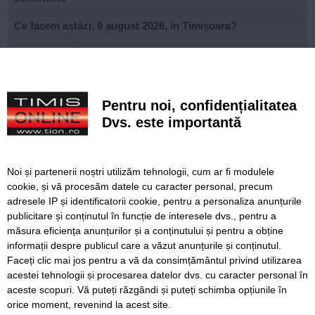
Ce facem astăzi, 9 august 2026, în Timișoara?
Misterioso! Început romantic de stagiune la Opera din
Timișoara
Construcție impresionantă din Imperiul Roman, scoasă la
Pentru noi, confidențialitatea
iveală de nivelul scăzut al Dunării
Dvs. este importantă
Continuă modernizarea centrului pietonal al Lugojului.
Contract de 21 de milioane de lei, finanțat european
Noi și partenerii noștri utilizăm tehnologii, cum ar fi modulele
Poli scapă de înfrângere, dar pleacă doar cu un punct din
cookie, și vă procesăm datele cu caracter personal, precum
deplasarea cu Șelimbăr
adresele IP și identificatorii cookie, pentru a personaliza anunțurile
publicitare și conținutul în funcție de interesele dvs., pentru a
Noi puncte de hidratare în oraș. S-a alăturat și mediul
privat inițiativei Primăriei Timișoara
măsura eficiența anunțurilor și a conținutului și pentru a obține
informații despre publicul care a văzut anunțurile și conținutul.
Faceți clic mai jos pentru a vă da consimțământul privind utilizarea
acestei tehnologii și procesarea datelor dvs. cu caracter personal în
aceste scopuri. Vă puteți răzgândi și puteți schimba opțiunile în
SERVICII
Redactia
Folosinta Cookie-urilor
orice moment, revenind la acest site.