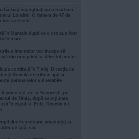
u bărbați înjunghiați cu o foarfecă
entrul Londrei. O femeie de 47 de
a fost arestată
tă în Mamaia după ce o dronă a fost
tă în mare
urile alimentelor vor începe să
scă din nou până la sfârșitul anului
cula continuă în Timiș. Direcția de
tență Socială distribuie apă și
ente persoanelor vulnerabile
îl amenință, de la București, pe
ectul de Timiș, după sancțiunea
usă în cazul lui Fritz. Reacția lui
a
copil din Hunedoara, amenințat cu
utter de tatăl său