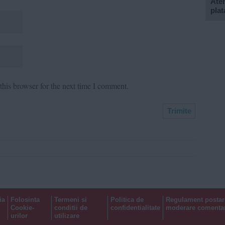
Aten
plat
his browser for the next time I comment.
ia
Folosinta
Termeni si
Politica de
Regulament postar
Cookie-
conditii de
confidentialitate
moderare comentar
urilor
utilizare