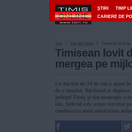
ŞTIRI
TIMP L
CARIERE DE P
Tion
Ştiri din Timiș
Timisean lovit de
Timisean lovit 
mergea pe mijl
la 24 April 2012 13:56
Reactualizat la:
25 Apri
Un bărbat de 54 de ani a ajuns la s
de o mașină. Bărbatul se deplasa
județul Timiș și din neatenție a i
său. Șoferul este acum cercetat p
conducerea unui autoturism neînm