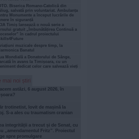
TO. Biserica Romano-Catolică din
liug, salvată prin voluntariat. Ambulanța
ntru Monumente a început lucrările de
nere în siguranță
IA Timiș lansează o nouă serie a
rsului gratuit „Îmbunătățirea Continuă a
oceselor” în cadrul proiectului
kills4Future
riațiuni muzicale despre timp, la
larmonica Banatul
ua Mondială a Donatorului de Sânge,
rcată în avans la Timișoara, cu un
eniment dedicat celor care salvează vieți
 mai noi știri
acem astăzi, 6 august 2026, în
ișoara?
r trotinetist, lovit de mașină la
j. S-a ales cu traumatism cranian
a integrității a trecut și de Senat, cu
cu „amendamentul Fritz”. Proiectul
ge spre promulgare