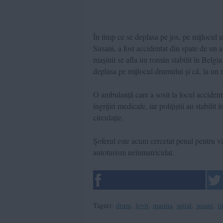
În timp ce se deplasa pe jos, pe mijlocul 
Susani, a fost accidentat din spate de un 
mașinii se afla un român stabilit în Belgia
deplasa pe mijlocul drumului și că, la un m
O ambulanță care a sosit la locul accidentu
îngrijiri medicale, iar polițiștii au stabili
circulație.
Şoferul este acum cercetat penal pentru v
autoturism neînmatriculat.
Taguri:
drum
,
lovit
,
masina
,
spital
,
susani
,
t