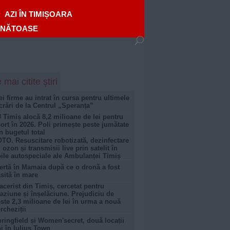
AZI ÎN TIMIȘOARA
ĂNĂTOASE
 mai citite știri
ei firme au intrat în cursa pentru ultimele
crări de la Centrul „Speranța”
 Timiș alocă 8,2 milioane de lei pentru
ort în 2026. Poli primește peste jumătate
n bugetul total
TO. Resuscitare robotizată, dezinfectare
 ozon și transmisii live prin satelit în
ile autospeciale ale Ambulanței Timiș
ertă în Mamaia după ce o dronă a fost
sită în mare
acerist din Timiș, cercetat pentru
aziune și înșelăciune. Prejudiciu de
ste 2,3 milioane de lei în urma a nouă
rcheziții
ringfield și Women'secret, două locații
i în Iulius Town