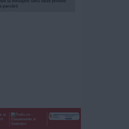
ție la mesajele SMS false privind
a parcării
e și
ii