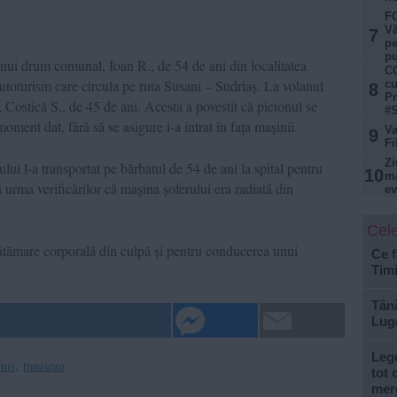
FO
Vă
7
pe
pu
unui drum comunal, Ioan R., de 54 de ani din localitatea
CC
autoturism care circula pe ruta Susani – Sudriaș. La volanul
cu
8
Pr
, Costică S., de 45 de ani. Acesta a povestit că pietonul se
#S
oment dat, fără să se asigure i-a intrat în fața mașinii.
Va
9
Fi
Zi
lui l-a transportat pe bărbatul de 54 de ani la spital pentru
10
ma
t în urma verificărilor că mașina șoferului era radiată din
ev
Cele
ătămare corporală din culpă și pentru conducerea unui
Ce f
Tim
Tână
Lugo
Lege
imis
,
timisean
tot 
mer