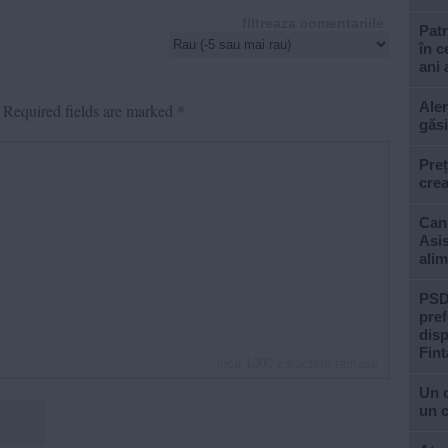
filtreaza comentariile
Patr
în c
ani 
Aler
Required fields are marked
*
găsi
Preț
crea
Cani
Asis
alim
PSD 
pref
disp
Fint
inca
1000
caractere ramase
Un 
un c