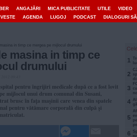
IBER
ANGAJĂRI
MICA PUBLICITATE
UTILE
VIDEO
OVESTE
AGENDA
LUGOJ
PODCAST
DIALOGURI S
 masina in timp ce mergea pe mijlocul drumului
Cele
de masina in timp ce
Tr
1
ocul drumului
lu
CJ
2
sp
l 2012 09:43
di
FO
pital pentru îngrijiri medicale după ce a fost lovit
3
cu
 pe mijlocul unui drum comunal din Susani,
no
ntrat brusc în fața mașinii care venea din spatele
Al
4
gă
enal pentru vătămare corporală din culpă și
Af
atriculat.
ev
5
pe
pe
Sp
6
no