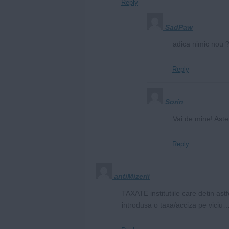
Reply
SadPaw
adica nimic nou 
Reply
Sorin
Vai de mine! Aste
Reply
antiMizerii
TAXATE institutiile care detin ast
introdusa o taxa/acciza pe viciu