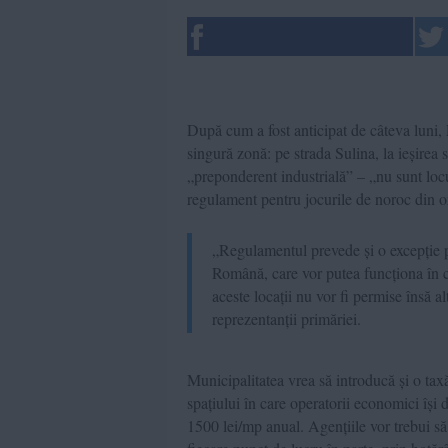
După cum a fost anticipat de câteva luni, 
singură zonă: pe strada Sulina, la ieșirea 
„preponderent industrială” – „nu sunt locu
regulament pentru jocurile de noroc din o
„Regulamentul prevede și o excepție pen
Română, care vor putea funcționa în con
aceste locații nu vor fi permise însă a
reprezentanții primăriei.
Municipalitatea vrea să introducă și o taxă
spațiului în care operatorii economici își
1500 lei/mp anual. Agențiile vor trebui să