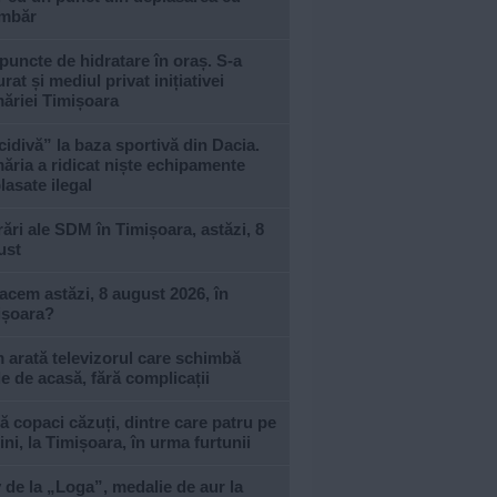
imbăr
puncte de hidratare în oraș. S-a
urat și mediul privat inițiativei
ăriei Timișoara
idivă” la baza sportivă din Dacia.
ăria a ridicat niște echipamente
asate ilegal
ări ale SDM în Timișoara, astăzi, 8
ust
acem astăzi, 8 august 2026, în
ișoara?
arată televizorul care schimbă
le de acasă, fără complicații
 copaci căzuți, dintre care patru pe
ni, la Timișoara, în urma furtunii
 de la „Loga”, medalie de aur la