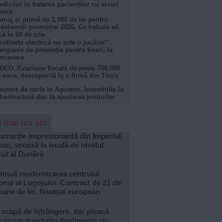
dicilor în tratarea pacienților cu arsuri
vere
maj și primă de 1.980 de lei pentru
solvenții promoției 2026. Ce trebuie să
că în 60 de zile
rotineta electrică nu este o jucărie!”.
mpanie de prevenție pentru tineri, la
mișoara
DEO. Evaziune fiscală de peste 700.000
 euro, descoperită la o firmă din Timiș
eștere de tarife la Aquatim. Investițiile în
frastructură duc la ajustarea prețurilor
 mai noi știri
trucție impresionantă din Imperiul
n, scoasă la iveală de nivelul
ut al Dunării
tinuă modernizarea centrului
onal al Lugojului. Contract de 21 de
oane de lei, finanțat european
 scapă de înfrângere, dar pleacă
 cu un punct din deplasarea cu