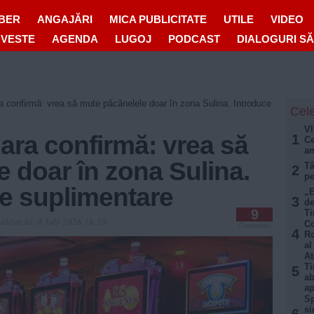
IBER
ANGAJĂRI
MICA PUBLICITATE
UTILE
VIDEO
OVESTE
AGENDA
LUGOJ
PODCAST
DIALOGURI S
a confirmă: vrea să mute păcănelele doar în zona Sulina. Introduce
Cele
VI
ara confirmă: vrea să
1
Ce
an
 doar în zona Sulina.
Tâ
2
pe
xe suplimentare
„E
3
de
9
Ti
alizat la:
9 July 2026 16:10
Co
Comentarii
4
Ro
al
At
Ti
5
ab
ap
Sp
si