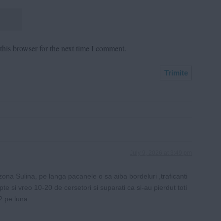
his browser for the next time I comment.
July 9, 2026 at 3:49 pm
zona Sulina, pe langa pacanele o sa aiba bordeluri ,traficanti
te si vreo 10-20 de cersetori si suparati ca si-au pierdut toti
2 pe luna.