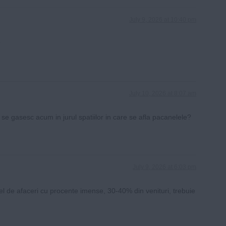
July 9, 2026 at 10:40 pm
?
July 10, 2026 at 8:07 am
 se gasesc acum in jurul spatiilor in care se afla pacanelele?
July 9, 2026 at 6:03 pm
fel de afaceri cu procente imense, 30-40% din venituri, trebuie
…