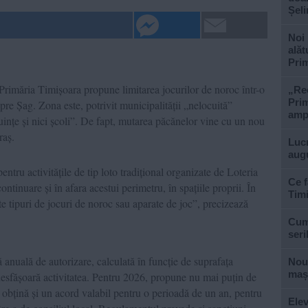
Șel
Noi 
alăt
Prim
Primăria Timișoara propune limitarea jocurilor de noroc într-o
„Rec
Prim
spre Șag. Zona este, potrivit municipalității „nelocuită”
ampl
ințe și nici școli”. De fapt, mutarea păcănelor vine cu un nou
raș.
Lucr
aug
tru activitățile de tip loto tradițional organizate de Loteria
Ce f
tinuare și în afara acestui perimetru, în spațiile proprii. În
Tim
lte tipuri de jocuri de noroc sau aparate de joc”, precizează
Cum 
seri
 anuală de autorizare, calculată în funcție de suprafața
Nouă
mași
 desfășoară activitatea. Pentru 2026, propune nu mai puțin de
 obțină și un acord valabil pentru o perioadă de un an, pentru
Elev