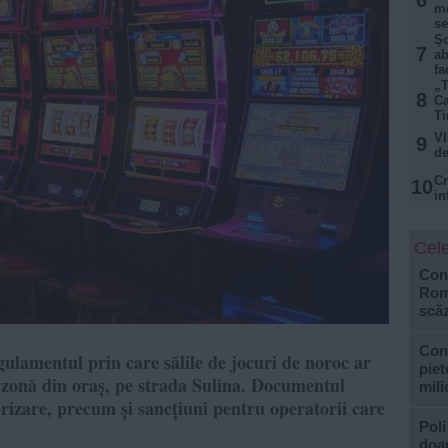
6
me
se
Șo
7
ab
fa
„T
8
Ca
Ti
VI
9
de
Cr
10
in
Cele
Cons
Roma
scăz
Con
ulamentul prin care sălile de jocuri de noroc ar
piet
 zonă din oraș, pe strada Sulina. Documentul
mili
orizare, precum și sancțiuni pentru operatorii care
Poli
doar