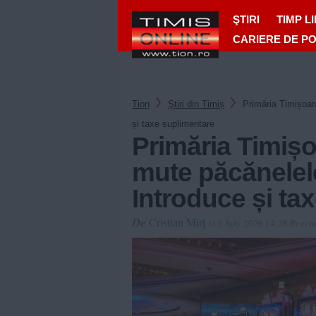
ŞTIRI
TIMP L
CARIERE DE P
Tion
Ştiri din Timiș
Primăria Timișoar
și taxe suplimentare
Primăria Timișo
mute păcănelele
Introduce și ta
De
Cristian Mîrț
la 9 July 2026 14:28
Reactu