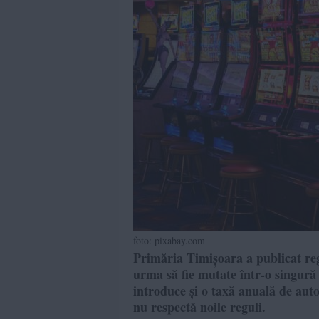
foto: pixabay.com
Primăria Timișoara a publicat reg
urma să fie mutate într-o singură
introduce și o taxă anuală de aut
nu respectă noile reguli.