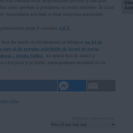
âre a de consiliul local. Regulamentul prevede și sancțiuni
Olim
afara zonei aprobate și permiterea accesului minorilor. În cazul
Arti
iv suspendarea activității și chiar retragerea autorizației.
AICI
.
egulamentului poate fi consultat
un fel de
încă din martie că intenționează să înființeze
 care să fie permise activitățile de jocuri de noroc
.
aleasă – strada Sulina
. Au apărut încă de atunci și
a fost pusă și pe hârtie, municipalitatea insistând că vor
trada sulina
filtreaza comentariile