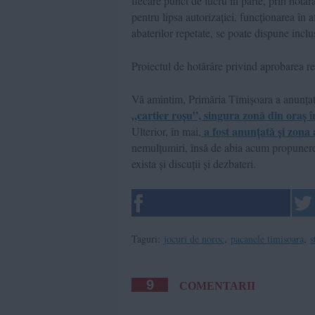
fiecare punct de lucru în parte, prin hotăr
pentru lipsa autorizației, funcționarea în 
abaterilor repetate, se poate dispune inclus
Proiectul de hotărâre privind aprobarea r
Vă amintim, Primăria Timișoara a anunțat 
„cartier roșu”, singura zonă din oraș în
a fost anunțată și zona 
Ulterior, în mai,
nemulțumiri, însă de abia acum propunerea 
exista și discuții și dezbateri.
Taguri:
jocuri de noroc
,
pacanele timisoara
,
s
9
COMENTARII