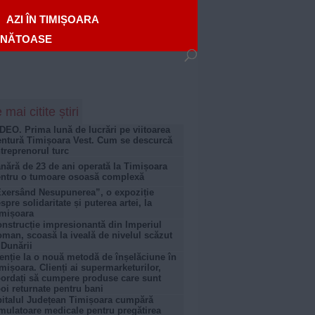
AZI ÎN TIMIȘOARA
ĂNĂTOASE
 mai citite știri
DEO. Prima lună de lucrări pe viitoarea
ntură Timișoara Vest. Cum se descurcă
treprenorul turc
nără de 23 de ani operată la Timișoara
ntru o tumoare osoasă complexă
xersând Nesupunerea”, o expoziție
spre solidaritate și puterea artei, la
mișoara
nstrucție impresionantă din Imperiul
man, scoasă la iveală de nivelul scăzut
 Dunării
enție la o nouă metodă de înșelăciune în
mișoara. Clienți ai supermarketurilor,
ordați să cumpere produse care sunt
oi returnate pentru bani
italul Județean Timișoara cumpără
mulatoare medicale pentru pregătirea