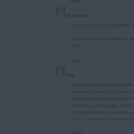
Reply
Rumburak
Legea nu afectează păcănelele stat
Toți care joaca la păcănele au tel
nimic.
Reply
dap
dap, am inteles ca fratele ursule
va avea de castigat din interzice
cu diverse implicatii in plandemi
Ce ti-e si cu nemtii astia… Ei sti
cu medicamente, cu pacanele, cu 
Oare au fost dintre ei si pe anu
Slava!