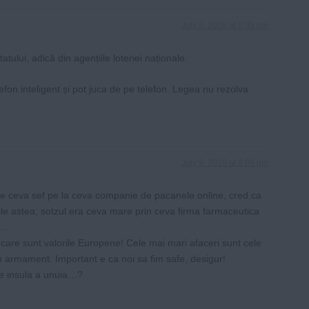
July 9, 2026 at 8:05 pm
ului, adică din agențiile loteriei naționale.
efon inteligent și pot juca de pe telefon. Legea nu rezolva
July 9, 2026 at 8:08 pm
i e ceva sef pe la ceva companie de pacanele online, cred ca
rile astea; sotzul era ceva mare prin ceva firma farmaceutica
e…
u care sunt valorile Europene! Cele mai mari afaceri sunt cele
armament. Important e ca noi sa fim safe, desigur!
me insula a unuia…?