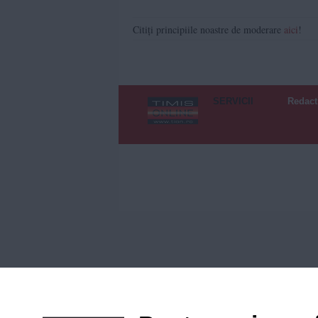
Citiți principiile noastre de moderare
aici
!
SERVICII
Redact