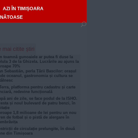
AZI ÎN TIMIȘOARA
ĂNĂTOASE
 mai citite știri
n toamnă gunoaiele ar putea fi duse la
lula 3 de la Ghizela. Lucrările au ajuns la
proape 70%
n Sebastián, perla Țării Bascilor: orașul
de oceanul, gastronomia și cultura se
tâlnesc
Terra, platforma pentru cadastru și carte
nciară, redevine funcțională
pă ani de zile, se face podul de la ISHO.
esta și noul bulevard de patru benzi, în
citație
roape 1,8 milioane de lei pentru un nou
ren de fotbal și o pistă de alergare în
umbrăvița
stricții de circulație prelungite, în două
ne din Timișoara