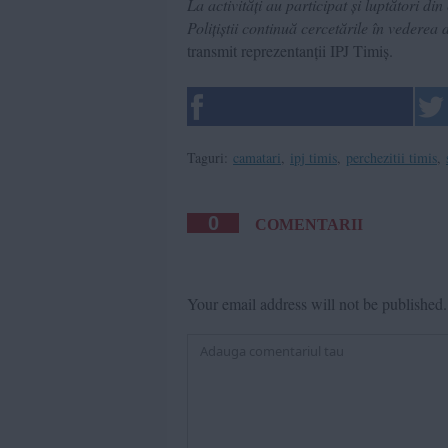
La activități au participat și luptători din
Polițiștii continuă cercetările în vederea 
transmit reprezentanții IPJ Timiș.
Taguri:
camatari
,
ipj timis
,
perchezitii timis
,
0
COMENTARII
Your email address will not be published.