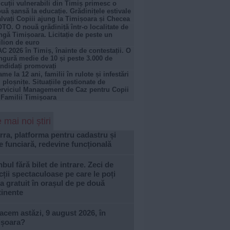
cuții vulnerabili din Timiș primesc o
uă șansă la educație. Grădinițele estivale
lvați Copiii ajung la Timișoara și Checea
TO. O nouă grădiniță într-o localitate de
ngă Timișoara. Licitație de peste un
lion de euro
C 2026 în Timiș, înainte de contestații. O
ngură medie de 10 și peste 3.000 de
ndidați promovați
me la 12 ani, familii în rulote și infestări
 ploșnițe. Situațiile gestionate de
rviciul Management de Caz pentru Copii
 Familii Timișoara
 mai noi știri
rra, platforma pentru cadastru și
e funciară, redevine funcțională
nbul fără bilet de intrare. Zeci de
cții spectaculoase pe care le poți
ta gratuit în orașul de pe două
tinente
acem astăzi, 9 august 2026, în
ișoara?