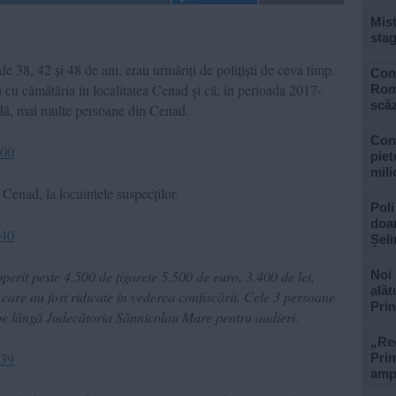
Mist
stag
 de 38, 42 și 48 de ani, erau urmăriți de polițiști de ceva timp.
Cons
 cu cămătăria în localitatea Cenad și că, în perioada 2017-
Roma
scăz
dă, mai multe persoane din Cenad.
Con
piet
mili
n Cenad, la locuințele suspecților.
Poli
doar
Șel
operit peste 4.500 de țigarete 5.500 de euro, 3.400 de lei,
Noi 
alăt
care au fost ridicate în vederea confiscării. Cele 3 persoane
Prim
 pe lângă Judecătoria Sânnicolau Mare pentru audieri.
„Rec
Prim
ampl