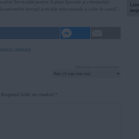
 cadrul Serviciului pentru Acțiuni Speciale și criminaliști.
Lucr
documentării întregii activități infracționale a celor în cauză”
,
aug
suspecti camatarie
filtreaza comentariile
Required fields are marked
*