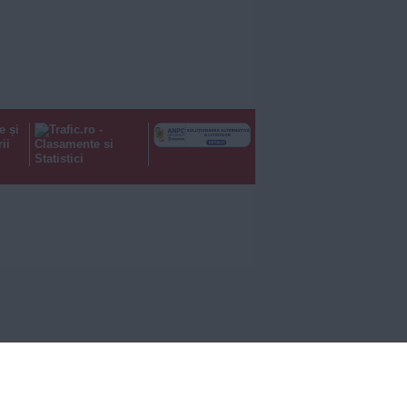
e și
ii