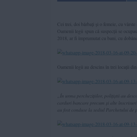
Cei trei, doi bărbați și o femeie, cu vârste
Oamenii legii spun că suspecții se ocupau
2018, ar fi împrumutat cu bani, cu dobân
Oamenii legii au descins în trei locații di
„În urma perchezițiilor, polițiștii au desc
carduri bancare precum și alte înscrisuri 
au fost conduse la sediul Parchetului de