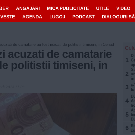
IBER
ANGAJĂRI
MICA PUBLICITATE
UTILE
VIDEO
OVESTE
AGENDA
LUGOJ
PODCAST
DIALOGURI S
acuzati de camatarie au fost ridicati de politistii timiseni, in Cenad
Cele
zi acuzati de camatarie
Di
1
Ce
e politistii timiseni, in
a
Sa
2
un
în
e-
3
rch 2018 11:03
fu
Du
4
Ac
li
Ap
5
te
D
Re
6
zo