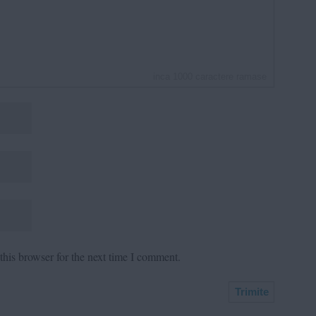
inca
1000
caractere ramase
his browser for the next time I comment.