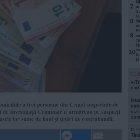
Mi
7
no
Sa
FO
8
lâ
mi
BA
9
si
ca
Ma
cu
10
Se
și
Cele
e-Te
cart
Ista
domiciliile a trei persoane din Cenad suspectate de
atra
ul de Investigații Criminale îi urmăreau pe suspecți
vizi
con
casele lor sume de bani și țigări de contrabandă.
Ce f
Tim