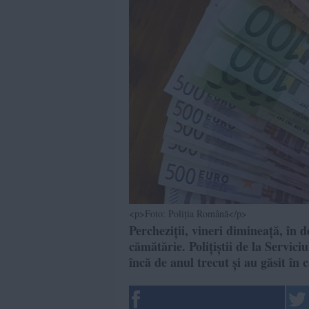
<p>Foto: Poliția Română</p>
Percheziții, vineri dimineață, în 
cămătărie. Polițiștii de la Servici
încă de anul trecut și au găsit în 