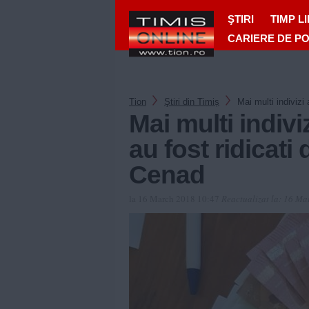
ŞTIRI
TIMP L
CARIERE DE P
Tion
Ştiri din Timiș
Mai multi indivizi 
Mai multi indivi
au fost ridicati d
Cenad
la 16 March 2018 10:47
Reactualizat la:
16 Ma