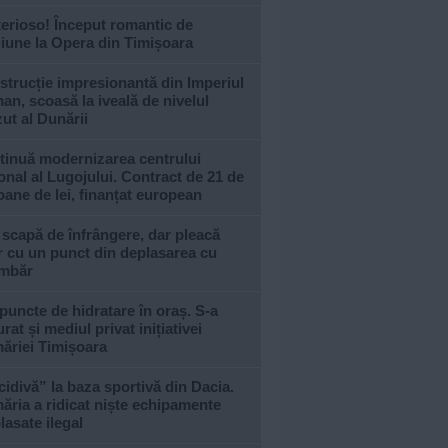
erioso! Început romantic de
iune la Opera din Timișoara
trucție impresionantă din Imperiul
n, scoasă la iveală de nivelul
ut al Dunării
tinuă modernizarea centrului
onal al Lugojului. Contract de 21 de
oane de lei, finanțat european
 scapă de înfrângere, dar pleacă
 cu un punct din deplasarea cu
imbăr
puncte de hidratare în oraș. S-a
urat și mediul privat inițiativei
ăriei Timișoara
idivă” la baza sportivă din Dacia.
ăria a ridicat niște echipamente
asate ilegal