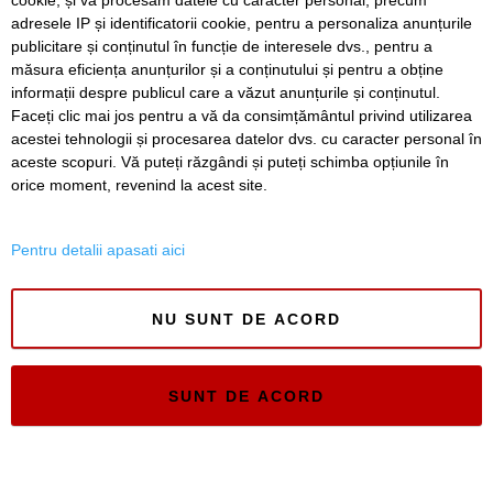
cookie, și vă procesăm datele cu caracter personal, precum
Un copil din Hunedoara, amenințat cu un cutter de tatăl
său
adresele IP și identificatorii cookie, pentru a personaliza anunțurile
publicitare și conținutul în funcție de interesele dvs., pentru a
Atenție la mesajele SMS false privind plata parcării
măsura eficiența anunțurilor și a conținutului și pentru a obține
informații despre publicul care a văzut anunțurile și conținutul.
Faceți clic mai jos pentru a vă da consimțământul privind utilizarea
acestei tehnologii și procesarea datelor dvs. cu caracter personal în
aceste scopuri. Vă puteți răzgândi și puteți schimba opțiunile în
SERVICII
Redactia
Folosinta Cookie-urilor
orice moment, revenind la acest site.
Termeni si conditii de utilizare
Politica de confidentialitate
Pentru detalii apasati aici
Regulament postare și moderare comentarii
NU SUNT DE ACORD
SUNT DE ACORD
Timiș Online
ISSN 3008-2323
ISSN-L 3008-2323