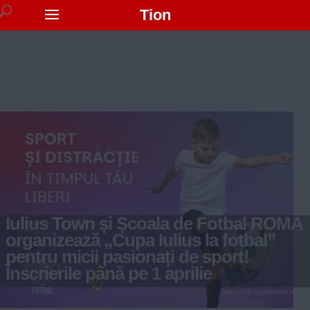
Tion
Iulius Town și Școala de Fotbal ROMA
organizează „Cupa Iulius la fotbal”
pentru micii pasionați de sport!
Înscrierile până pe 1 aprilie