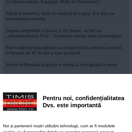
Ce facem astăzi, 6 august 2026, în Timișoara?
Tânăr trotinetist, lovit de mașină la Lugoj. S-a ales cu
traumatism cranian
Legea integrității a trecut și de Senat, cu tot cu
„amendamentul Fritz”. Proiectul merge spre promulgare
Patru bărbați înjunghiați cu o foarfecă în centrul Londrei.
O femeie de 47 de ani a fost arestată
Alertă în Mamaia după ce o dronă a fost găsită în mare
Prețurile alimentelor vor începe să crească din nou până la
sfârșitul anului
Canicula continuă în Timiș. Direcția de Asistență Socială
Pentru noi, confidențialitatea
distribuie apă și alimente persoanelor vulnerabile
Dvs. este importantă
PSD îl amenință, de la București, pe prefectul de Timiș,
după sancțiunea dispusă în cazul lui Fritz. Reacția lui
Finta
Noi și partenerii noștri utilizăm tehnologii, cum ar fi modulele