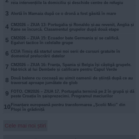
2
reia intervențiile la domiciliu și deschide centre de refugiu
3
Alertă în Mamaia după ce o dronă a fost găsită în mare
CM2026 – ZIUA 13: Portugalia și Ronaldo și-au revenit, Anglia și
4
Kane se încurcă. Clasamentul grupelor după două etape
CM2026 – ZIUA 15: Ecuador bate Germania și se califică.
5
Egaluri tactice în celelalte grupe
CCIA Timiș dă startul unei noi serii de cursuri gratuite în
6
domeniul prelucrării datelor
CM2026 – ZIUA 16: Franța, Spania și Belgia își câștigă grupele.
7
Hat-trick al lui Dembele și calificare pentru Capul Verde
Două balene cu cocoașă au uimit oamenii de știință după ce au
8
traversat aproape jumătate de glob
FOTO. CM2026 – ZIUA 17. Portugalia termină pe 2 în grupă și dă
9
peste Croația în șaisprezecimi. Programul meciurilor
Finanțare europeană pentru transformarea „Școlii Mici” din
10
Plopi în grădiniță
Cele mai noi știri