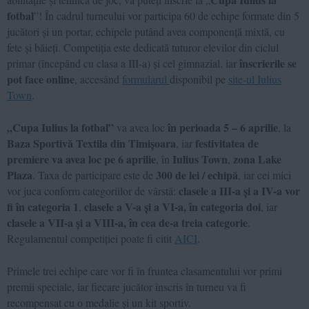
fotbal
”! În cadrul turneului vor participa 60 de echipe formate din 5
jucători și un portar, echipele putând avea componență mixtă, cu
fete și băieți. Competiția este dedicată tuturor elevilor din ciclul
înscrierile se
primar (începând cu clasa a III-a) și cel gimnazial, iar
pot face online
, accesând
formularul
disponibil pe
site-ul Iulius
Town
.
„Cupa Iulius la fotbal”
în perioada 5 – 6 aprilie
va avea loc
, la
Baza Sportivă Textila din Timișoara
festivitatea de
, iar
premiere va avea loc pe 6 aprilie
Iulius Town
zona Lake
, în
,
Plaza
300 de lei / echipă
. Taxa de participare este de
, iar cei mici
clasele a III-a și a IV-a vor
vor juca conform categoriilor de vârstă:
fi în categoria 1
clasele a V-a și a VI-a, în categoria doi
,
, iar
clasele a VII-a și a VIII-a, în cea de-a treia categorie
.
Regulamentul competiției poate fi citit
AICI
.
Primele trei echipe care vor fi în fruntea clasamentului vor primi
premii speciale, iar fiecare jucător înscris în turneu va fi
recompensat cu o medalie și un kit sportiv.