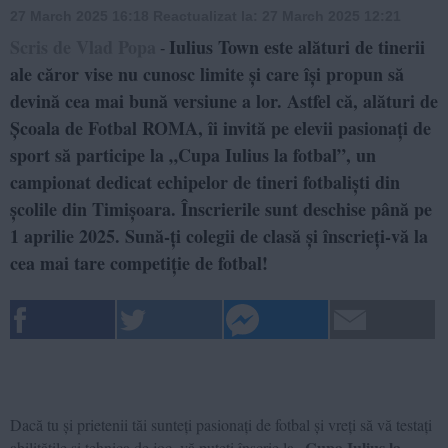
27 March 2025 16:18
Reactualizat la:
27 March 2025 12:21
Scris de Vlad Popa
Iulius Town este alături de tinerii
-
ale căror vise nu cunosc limite și care își propun să
devină cea mai bună versiune a lor. Astfel că, alături de
Școala de Fotbal ROMA, îi invită pe elevii pasionați de
sport să participe la „Cupa Iulius la fotbal”, un
campionat dedicat echipelor de tineri fotbaliști din
școlile din Timișoara. Înscrierile sunt deschise până pe
1 aprilie 2025. Sună-ți colegii de clasă și înscrieți-vă la
cea mai tare competiție de fotbal!
Dacă tu și prietenii tăi sunteți pasionați de fotbal și vreți să vă testați
Cupa Iulius la
abilitățile și tehnica de joc, vă puteți înscrie la „