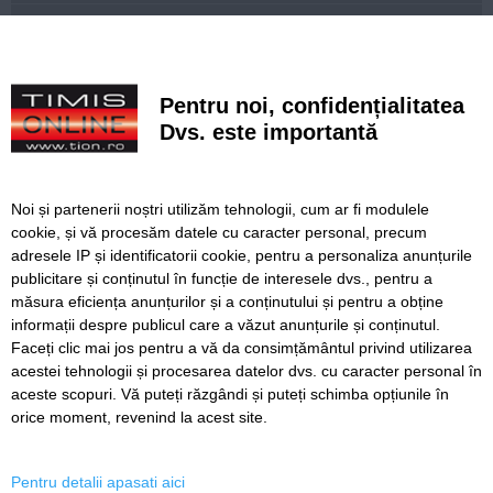
Prețurile alimentelor vor începe să crească din nou până la
sfârșitul anului
Canicula continuă în Timiș. Direcția de Asistență Socială
Pentru noi, confidențialitatea
distribuie apă și alimente persoanelor vulnerabile
Dvs. este importantă
PSD îl amenință, de la București, pe prefectul de Timiș,
după sancțiunea dispusă în cazul lui Fritz. Reacția lui
Finta
Noi și partenerii noștri utilizăm tehnologii, cum ar fi modulele
cookie, și vă procesăm datele cu caracter personal, precum
Un copil din Hunedoara, amenințat cu un cutter de tatăl
adresele IP și identificatorii cookie, pentru a personaliza anunțurile
său
publicitare și conținutul în funcție de interesele dvs., pentru a
Atenție la mesajele SMS false privind plata parcării
măsura eficiența anunțurilor și a conținutului și pentru a obține
informații despre publicul care a văzut anunțurile și conținutul.
Faceți clic mai jos pentru a vă da consimțământul privind utilizarea
acestei tehnologii și procesarea datelor dvs. cu caracter personal în
aceste scopuri. Vă puteți răzgândi și puteți schimba opțiunile în
SERVICII
Redactia
Folosinta Cookie-urilor
orice moment, revenind la acest site.
Termeni si conditii de utilizare
Politica de confidentialitate
Pentru detalii apasati aici