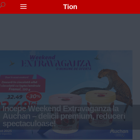
Tion
Începe Weekend Extravaganza la
Auchan – delicii premium, reduceri
spectaculoase!