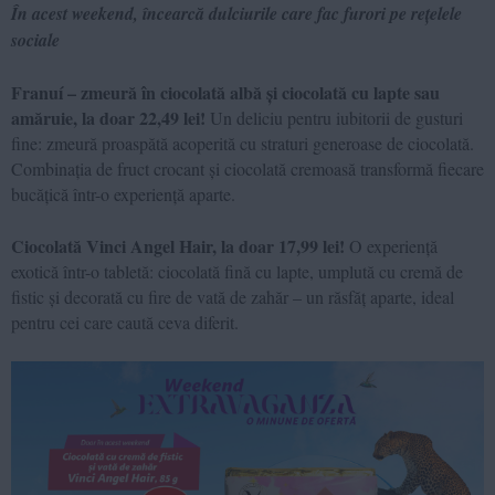
În acest weekend, încearcă dulciurile care fac furori pe rețelele
sociale
Franuí – zmeură în ciocolată albă și ciocolată cu lapte sau
amăruie, la doar 22,49 lei!
Un deliciu pentru iubitorii de gusturi
fine: zmeură proaspătă acoperită cu straturi generoase de ciocolată.
Combinația de fruct crocant și ciocolată cremoasă transformă fiecare
bucățică într-o experiență aparte.
Ciocolată Vinci Angel Hair, la doar 17,99 lei!
O experiență
exotică într-o tabletă: ciocolată fină cu lapte, umplută cu cremă de
fistic și decorată cu fire de vată de zahăr – un răsfăț aparte, ideal
pentru cei care caută ceva diferit.