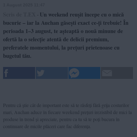
1 August 2025 11:47
Scris de T.EX
Un weekend reușit începe cu o mică
-
bucurie – iar la Auchan găsești exact ce-ți trebuie! În
perioada 1–3 august, te așteaptă o nouă minune de
ofertă la o selecție atentă de delicii premium,
preferatele momentului, la prețuri prietenoase cu
bugetul tău.
Pentru că știe cât de important este să te răsfeți fără grija costurilor
mari, Auchan aduce în fiecare weekend prețuri irezistibil de mici la
produse în trend și apreciate, pentru ca tu să te poți bucura în
continuare de micile plăceri care fac diferența.