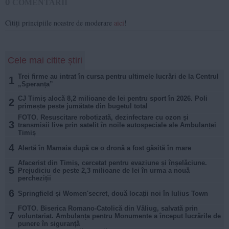
0
COMENTARII
Citiți principiile noastre de moderare
aici
!
Cele mai citite știri
Trei firme au intrat în cursa pentru ultimele lucrări de la Centrul
1
„Speranța”
CJ Timiș alocă 8,2 milioane de lei pentru sport în 2026. Poli
2
primește peste jumătate din bugetul total
FOTO. Resuscitare robotizată, dezinfectare cu ozon și
3
transmisii live prin satelit în noile autospeciale ale Ambulanței
Timiș
4
Alertă în Mamaia după ce o dronă a fost găsită în mare
Afacerist din Timiș, cercetat pentru evaziune și înșelăciune.
5
Prejudiciu de peste 2,3 milioane de lei în urma a nouă
percheziții
6
Springfield și Women'secret, două locații noi în Iulius Town
FOTO. Biserica Romano-Catolică din Văliug, salvată prin
7
voluntariat. Ambulanța pentru Monumente a început lucrările de
punere în siguranță