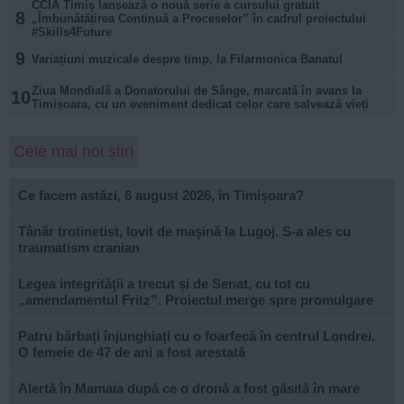
CCIA Timiș lansează o nouă serie a cursului gratuit
8
„Îmbunătățirea Continuă a Proceselor” în cadrul proiectului
#Skills4Future
9
Variațiuni muzicale despre timp, la Filarmonica Banatul
Ziua Mondială a Donatorului de Sânge, marcată în avans la
10
Timișoara, cu un eveniment dedicat celor care salvează vieți
Cele mai noi știri
Ce facem astăzi, 6 august 2026, în Timișoara?
Tânăr trotinetist, lovit de mașină la Lugoj. S-a ales cu
traumatism cranian
Legea integrității a trecut și de Senat, cu tot cu
„amendamentul Fritz”. Proiectul merge spre promulgare
Patru bărbați înjunghiați cu o foarfecă în centrul Londrei.
O femeie de 47 de ani a fost arestată
Alertă în Mamaia după ce o dronă a fost găsită în mare