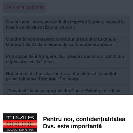
Cele mai noi știri
Construcție impresionantă din Imperiul Roman, scoasă la
iveală de nivelul scăzut al Dunării
Continuă modernizarea centrului pietonal al Lugojului.
Contract de 21 de milioane de lei, finanțat european
Poli scapă de înfrângere, dar pleacă doar cu un punct din
deplasarea cu Șelimbăr
Noi puncte de hidratare în oraș. S-a alăturat și mediul
privat inițiativei Primăriei Timișoara
„Recidivă” la baza sportivă din Dacia. Primăria a ridicat
niște echipamente amplasate ilegal
Lucrări ale SDM în Timișoara, astăzi, 8 august
Pentru noi, confidențialitatea
Ce facem astăzi, 8 august 2026, în Timișoara?
Dvs. este importantă
Cum arată televizorul care schimbă serile de acasă, fără