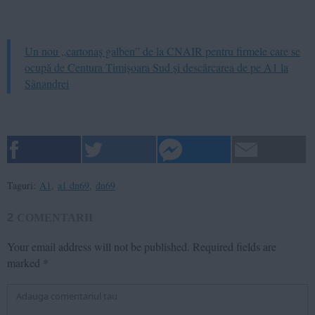
Un nou „cartonaș galben” de la CNAIR pentru firmele care se
ocupă de Centura Timișoara Sud și descărcarea de pe A1 la
Sânandrei
Taguri:
A1
,
a1 dn69
,
dn69
2
COMENTARII
Your email address will not be published.
Required fields are
marked
*