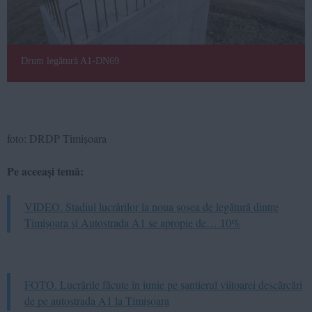
Drum legătură A1-DN69
foto: DRDP Timișoara
Pe aceeași temă:
VIDEO. Stadiul lucrărilor la noua șosea de legătură dintre
Timișoara și Autostrada A1 se apropie de… 10%
FOTO. Lucrările făcute în iunie pe șantierul viitoarei descărcări
de pe autostrada A1 la Timișoara