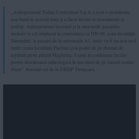
„Antreprenorul Todini Costruzioni S.p.A a avut o mobilizare
mai bună în această lună și a făcut lucrări la terasamente și
podețe. Antreprenorul lucrează și la structurile pasajelor,
inclusiv la cel amplasat la conexiunea cu DN 69, zona localității
Sânandrei, la pasajul de la autostrada A1, unde va fi un nou nod
rutier (zona localității Pișchia) și la podul de pe drumul de
legătură peste pârâul Măgheruș. Există în continuare lucrări
pentru descărcarea arheologică în trei situri de pe traseul noului
drum”, transmit cei de la DRDP Timișoara.