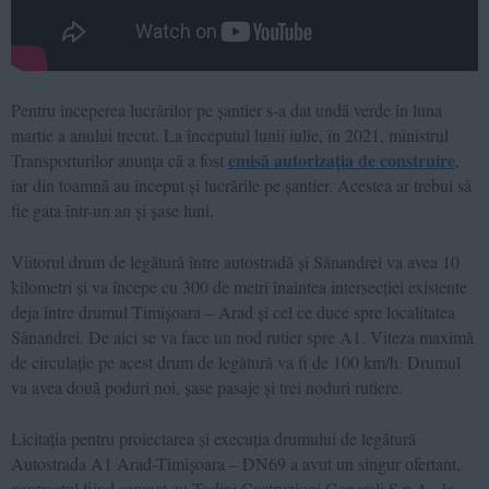
Pentru începerea lucrărilor pe șantier s-a dat undă verde în luna
martie a anului trecut. La începutul lunii iulie, în 2021, ministrul
emisă autorizația de construire
Transporturilor anunța că a fost
,
iar din toamnă au început și lucrările pe șantier. Acestea ar trebui să
fie gata într-un an și șase luni.
Viitorul drum de legătură între autostradă și Sânandrei va avea 10
kilometri și va începe cu 300 de metri înaintea intersecției existente
deja între drumul Timișoara – Arad și cel ce duce spre localitatea
Sânandrei. De aici se va face un nod rutier spre A1. Viteza maximă
de circulație pe acest drum de legătură va fi de 100 km/h. Drumul
va avea două poduri noi, șase pasaje și trei noduri rutiere.
Licitația pentru proiectarea și execuția drumului de legătură
Autostrada A1 Arad-Timișoara – DN69 a avut un singur ofertant,
contractul fiind semnat cu Todini Costruzioni Generali S.p.A., la