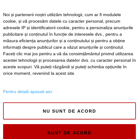
complicații
Noi și partenerii noștri utilizăm tehnologii, cum ar fi modulele
Nouă copaci căzuți, dintre care patru pe mașini, la
cookie, și vă procesăm datele cu caracter personal, precum
Timișoara, în urma furtunii
adresele IP și identificatorii cookie, pentru a personaliza anunțurile
publicitare și conținutul în funcție de interesele dvs., pentru a
Elev de la „Loga”, medalie de aur la Olimpiada
Internațională de Inteligență Artificială
măsura eficiența anunțurilor și a conținutului și pentru a obține
informații despre publicul care a văzut anunțurile și conținutul.
Faceți clic mai jos pentru a vă da consimțământul privind utilizarea
acestei tehnologii și procesarea datelor dvs. cu caracter personal în
aceste scopuri. Vă puteți răzgândi și puteți schimba opțiunile în
SERVICII
Redactia
Folosinta Cookie-urilor
orice moment, revenind la acest site.
Termeni si conditii de utilizare
Politica de confidentialitate
Pentru detalii apasati aici
Regulament postare și moderare comentarii
NU SUNT DE ACORD
SUNT DE ACORD