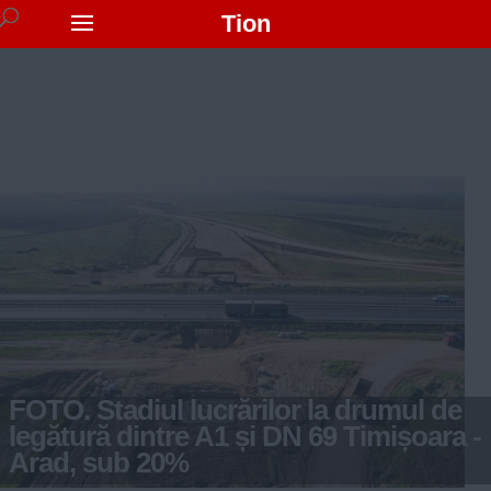
Tion
FOTO. Stadiul lucrărilor la drumul de
legătură dintre A1 și DN 69 Timișoara -
Arad, sub 20%