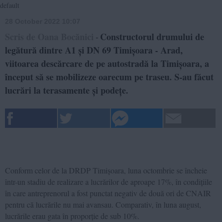
default
28 October 2022 10:07
Scris de Oana Bocănici
Constructorul drumului de
-
legătură dintre A1 și DN 69 Timișoara - Arad,
viitoarea descărcare de pe autostradă la Timișoara, a
început să se mobilizeze oarecum pe traseu. S-au făcut
lucrări la terasamente și podețe.
Conform celor de la DRDP Timișoara, luna octombrie se încheie
într-un stadiu de realizare a lucrărilor de aproape 17%, în condițiile
în care antreprenorul a fost punctat negativ de două ori de CNAIR
pentru că lucrările nu mai avansau. Comparativ, în luna august,
lucrările erau gata în proporție de sub 10%.