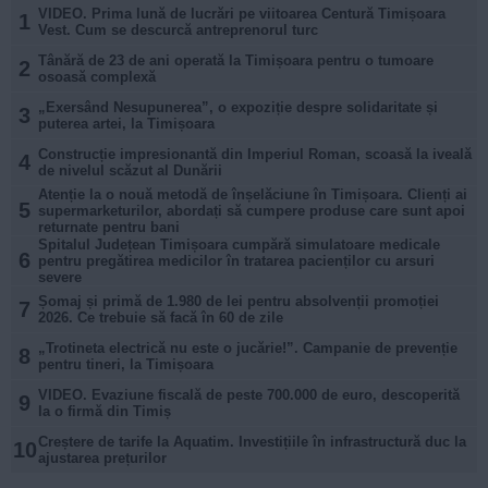
VIDEO. Prima lună de lucrări pe viitoarea Centură Timișoara
1
Vest. Cum se descurcă antreprenorul turc
Tânără de 23 de ani operată la Timișoara pentru o tumoare
2
osoasă complexă
„Exersând Nesupunerea”, o expoziție despre solidaritate și
3
puterea artei, la Timișoara
Construcție impresionantă din Imperiul Roman, scoasă la iveală
4
de nivelul scăzut al Dunării
Atenție la o nouă metodă de înșelăciune în Timișoara. Clienți ai
5
supermarketurilor, abordați să cumpere produse care sunt apoi
returnate pentru bani
Spitalul Județean Timișoara cumpără simulatoare medicale
6
pentru pregătirea medicilor în tratarea pacienților cu arsuri
severe
Șomaj și primă de 1.980 de lei pentru absolvenții promoției
7
2026. Ce trebuie să facă în 60 de zile
„Trotineta electrică nu este o jucărie!”. Campanie de prevenție
8
pentru tineri, la Timișoara
VIDEO. Evaziune fiscală de peste 700.000 de euro, descoperită
9
la o firmă din Timiș
Creștere de tarife la Aquatim. Investițiile în infrastructură duc la
10
ajustarea prețurilor