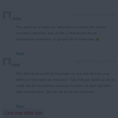
October 28, 2022 at 11:50 am
John
Pun pariu ca si ăștia vor abandona lucrarea din cauza
cresterii costurilor, asa ca din 2 descarcari de pe
autostrada ramanem cu gropile de la Giarmata.
Reply
October 28, 2022 at 7:23 pm
HHH
Dar descărcarea de la Giarmata nu era mai directa, mai
ieftina și mai rapid de executat? Sau trebuia oprita ca să se
vadă cât de necesara e aceasta lucrare, sa dam alți bani
altor constructori. Dar tot de la noi din buzunar!
Reply
Cele mai citite știri