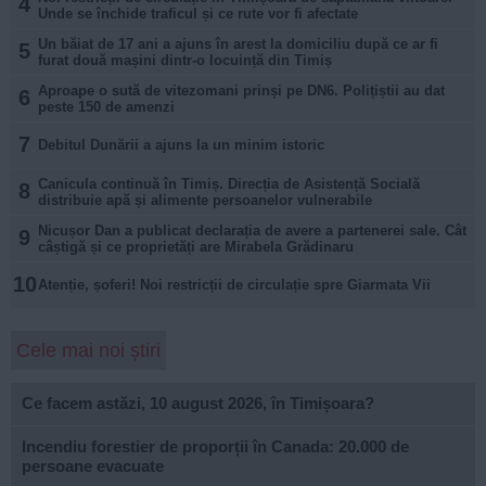
4
Unde se închide traficul și ce rute vor fi afectate
Un băiat de 17 ani a ajuns în arest la domiciliu după ce ar fi
5
furat două mașini dintr-o locuință din Timiș
Aproape o sută de vitezomani prinși pe DN6. Polițiștii au dat
6
peste 150 de amenzi
7
Debitul Dunării a ajuns la un minim istoric
Canicula continuă în Timiș. Direcția de Asistență Socială
8
distribuie apă și alimente persoanelor vulnerabile
Nicușor Dan a publicat declarația de avere a partenerei sale. Cât
9
câștigă și ce proprietăți are Mirabela Grădinaru
10
Atenție, șoferi! Noi restricții de circulație spre Giarmata Vii
Cele mai noi știri
Ce facem astăzi, 10 august 2026, în Timișoara?
Incendiu forestier de proporții în Canada: 20.000 de
persoane evacuate