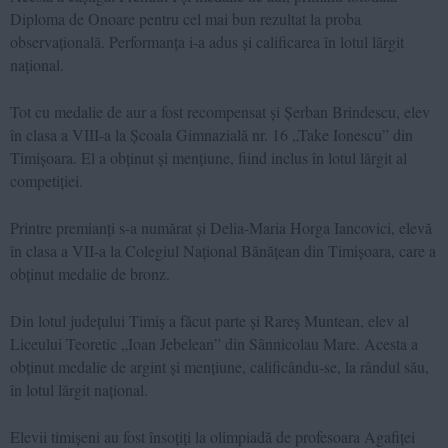
Diploma de Onoare pentru cel mai bun rezultat la proba
observațională. Performanța i-a adus și calificarea în lotul lărgit
național.
Tot cu medalie de aur a fost recompensat și Șerban Brindescu, elev
în clasa a VIII-a la Școala Gimnazială nr. 16 „Take Ionescu” din
Timișoara. El a obținut și mențiune, fiind inclus în lotul lărgit al
competiției.
Printre premianți s-a numărat și Delia-Maria Horga Iancovici, elevă
în clasa a VII-a la Colegiul Național Bănățean din Timișoara, care a
obținut medalie de bronz.
Din lotul județului Timiș a făcut parte și Rareș Muntean, elev al
Liceului Teoretic „Ioan Jebelean” din Sânnicolau Mare. Acesta a
obținut medalie de argint și mențiune, calificându-se, la rândul său,
în lotul lărgit național.
Elevii timișeni au fost însoțiți la olimpiadă de profesoara Agafiței