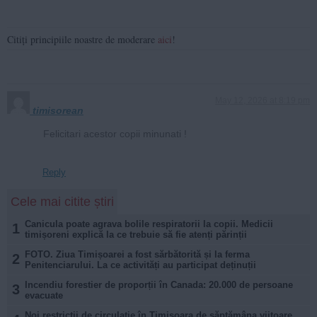
Citiți principiile noastre de moderare
aici
!
May 12, 2026 at 8:19 pm
timisorean
Felicitari acestor copii minunati !
Reply
Cele mai citite știri
Canicula poate agrava bolile respiratorii la copii. Medicii
1
timișoreni explică la ce trebuie să fie atenți părinții
FOTO. Ziua Timișoarei a fost sărbătorită și la ferma
2
Penitenciarului. La ce activități au participat deținuții
Incendiu forestier de proporții în Canada: 20.000 de persoane
3
evacuate
Noi restricții de circulație în Timișoara de săptămâna viitoare.