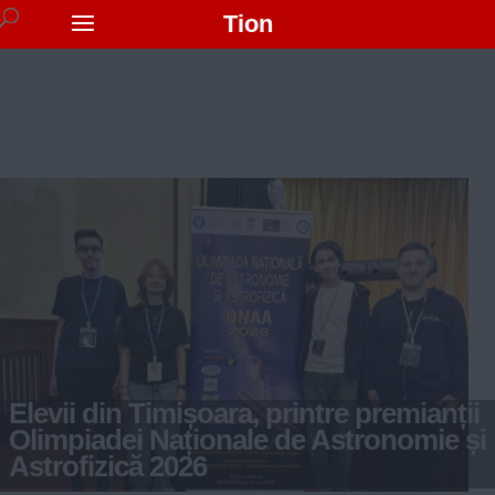
Tion
Elevii din Timișoara, printre premianții
Olimpiadei Naționale de Astronomie și
Astrofizică 2026