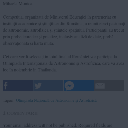
Mihaela Monica.
Competiția, organizată de Ministerul Educației în parteneriat cu
instituții academice și științifice din România, a reunit elevi pasionați
de astronomie, astrofizică și științele spațiului. Participanții au trecut
prin probe teoretice și practice, inclusiv analiză de date, probă
observațională și harta mută.
Cei care vor fi selectați în lotul final al României vor participa la
Olimpiada Internațională de Astronomie și Astrofizică, care va avea
loc în noiembrie în Thailanda.
Taguri:
Olimpiada Națională de Astronomie și Astrofizică
1
COMENTARII
Your email address will not be published.
Required fields are