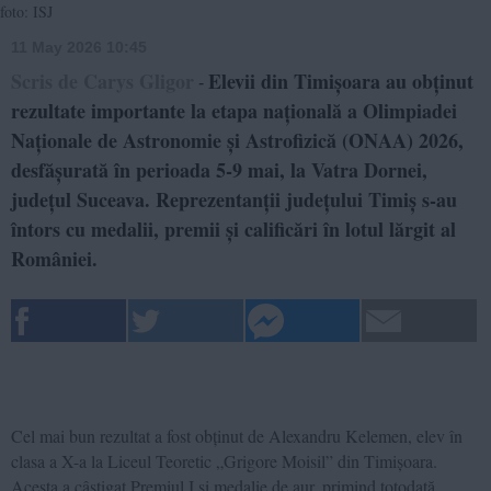
foto: ISJ
11 May 2026 10:45
Scris de Carys Gligor
Elevii din Timișoara au obținut
-
rezultate importante la etapa națională a Olimpiadei
Naționale de Astronomie și Astrofizică (ONAA) 2026,
desfășurată în perioada 5-9 mai, la Vatra Dornei,
județul Suceava. Reprezentanții județului Timiș s-au
întors cu medalii, premii și calificări în lotul lărgit al
României.
Cel mai bun rezultat a fost obținut de Alexandru Kelemen, elev în
clasa a X-a la Liceul Teoretic „Grigore Moisil” din Timișoara.
Acesta a câștigat Premiul I și medalie de aur, primind totodată