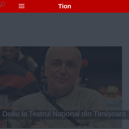
Tion
Doliu la Teatrul Național din Timișoara