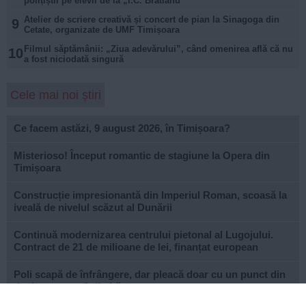
polițiștii pe elevii de la „I.C. Brătianu”
Atelier de scriere creativă și concert de pian la Sinagoga din
9
Cetate, organizate de UMF Timișoara
Filmul săptămânii: „Ziua adevărului”, când omenirea află că nu
10
a fost niciodată singură
Cele mai noi știri
Ce facem astăzi, 9 august 2026, în Timișoara?
Misterioso! Început romantic de stagiune la Opera din
Timișoara
Construcție impresionantă din Imperiul Roman, scoasă la
iveală de nivelul scăzut al Dunării
Continuă modernizarea centrului pietonal al Lugojului.
Contract de 21 de milioane de lei, finanțat european
Poli scapă de înfrângere, dar pleacă doar cu un punct din
deplasarea cu Șelimbăr