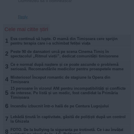
Dumnezeu să îl odihnească!
Reply
Cele mai citite știri
Eva continuă să lupte. O mamă din Timișoara cere sprijin
1
pentru terapia care i-a schimbat fetiței viața
Peste 90 de dansatori urcă pe scena Cinema Timiș în
2
spectacolul „Ritmul vieții”, dedicat comunității timișorene
Ce e normal după naștere și ce poate ascunde o problemă
3
serioasă. Recomandările medicilor pentru proaspetele mame
Misterioso! Început romantic de stagiune la Opera din
4
Timișoara
15 persoane în vizorul ANI pentru incompatibilități și conflicte
5
de interese. Pe listă și un medic, fost candidat la Primăria
Timișoara
6
Incendiu izbucnit într-o hală de pe Centura Lugojului
Lebădă ținută în captivitate, găsită de polițiști după un control
7
la Ghizela
FOTO. De la bullying la siguranța pe trotinetă. Ce i-au învățat
8