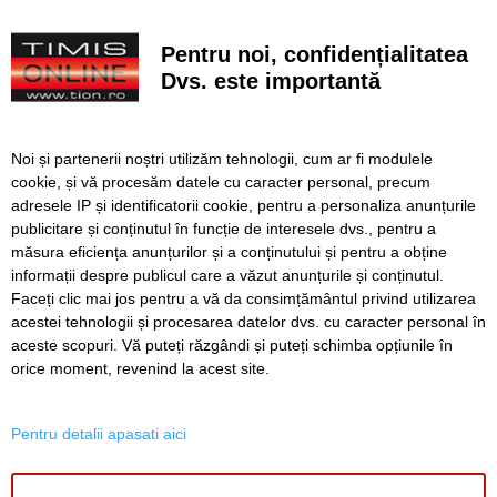
Noi puncte de hidratare în oraș. S-a alăturat și mediul
privat inițiativei Primăriei Timișoara
Pentru noi, confidențialitatea
„Recidivă” la baza sportivă din Dacia. Primăria a ridicat
Dvs. este importantă
niște echipamente amplasate ilegal
Lucrări ale SDM în Timișoara, astăzi, 8 august
Noi și partenerii noștri utilizăm tehnologii, cum ar fi modulele
cookie, și vă procesăm datele cu caracter personal, precum
Ce facem astăzi, 8 august 2026, în Timișoara?
adresele IP și identificatorii cookie, pentru a personaliza anunțurile
publicitare și conținutul în funcție de interesele dvs., pentru a
Cum arată televizorul care schimbă serile de acasă, fără
complicații
măsura eficiența anunțurilor și a conținutului și pentru a obține
informații despre publicul care a văzut anunțurile și conținutul.
Faceți clic mai jos pentru a vă da consimțământul privind utilizarea
acestei tehnologii și procesarea datelor dvs. cu caracter personal în
aceste scopuri. Vă puteți răzgândi și puteți schimba opțiunile în
SERVICII
Redactia
Folosinta Cookie-urilor
orice moment, revenind la acest site.
Termeni si conditii de utilizare
Politica de confidentialitate
Pentru detalii apasati aici
Regulament postare și moderare comentarii