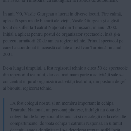
În anii ’90, Vasile Giurgean a lucrat în diverse locuri. Fire calmă,
aplecată spre micile bucurii ale vieții, Vasile Giurgean și-a găsit
locul de suflet la Teatrul Național din Timișoara, în anul 2000.
Inițial a aplicat pentru postul de organizator spectacole, însă și-a
petrecut următorii 20 de ani ca regizor tehnic. Primul spectacol pe
care l-a coordonat în această calitate a fost Ivan Turbincă, în anul
2001.
De-a lungul timpului, a fost regizorul tehnic a circa 50 de spectacole
din repertoriul teatrului, dar cea mai mare parte a activității sale s-a
concentrat în jurul organizării activității teatrului, din postura de șef
al biroului regizorat tehnic.
„A fost colegul nostru și un membru important în echipa
Teatrului Național, un personaj pitoresc, îndrăgit nu doar de
colegii lui de la regizoratul tehnic, ci și de colegii de la celelalte
compartimente, de toată echipa Teatrului Național. În ultimul
deceniu, starea de sănătate i s-a deteriorat treptat, astfel încât,