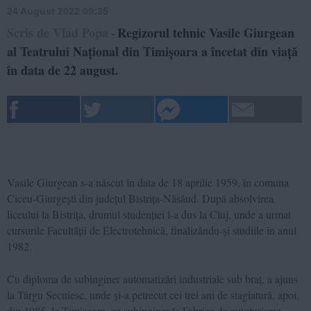
24 August 2022 09:35
Scris de Vlad Popa
Regizorul tehnic Vasile Giurgean
-
al Teatrului Național din Timișoara a încetat din viață
în data de 22 august.
Vasile Giurgean s-a născut în data de 18 aprilie 1959, în comuna
Ciceu-Giurgești din județul Bistrița-Năsăud. După absolvirea
liceului la Bistrița, drumul studenției l-a dus la Cluj, unde a urmat
cursurile Facultății de Electrotehnică, finalizându-și studiile în anul
1982.
Cu diploma de subinginer automatizări industriale sub braț, a ajuns
la Târgu Secuiesc, unde și-a petrecut cei trei ani de stagiatură, apoi,
din 1985, la Timișoara, ca subinginer la Fabrica de autoturisme.