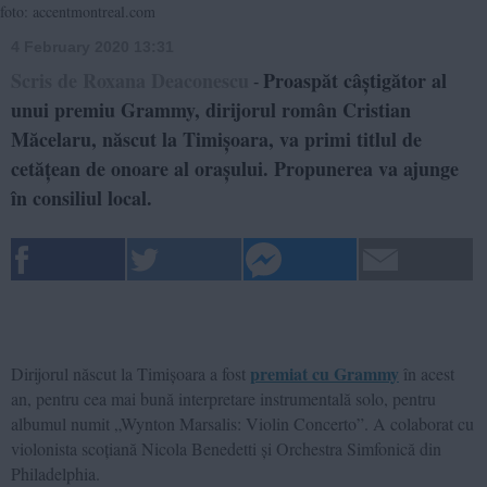
foto: accentmontreal.com
4 February 2020 13:31
Scris de Roxana Deaconescu
Proaspăt câștigător al
-
unui premiu Grammy, dirijorul român Cristian
Măcelaru, născut la Timișoara, va primi titlul de
cetățean de onoare al orașului. Propunerea va ajunge
în consiliul local.
premiat cu Grammy
Dirijorul născut la Timișoara a fost
în acest
an, pentru cea mai bună interpretare instrumentală solo, pentru
albumul numit „Wynton Marsalis: Violin Concerto”. A colaborat cu
violonista scoțiană Nicola Benedetti și Orchestra Simfonică din
Philadelphia.