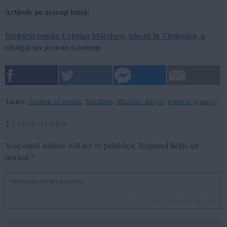
Articole pe aceeași temă:
Dirijorul român Cristian Măcelaru, născut în Timișoara, a
câștigat un premiu Grammy
Taguri:
cetatean de onoare
,
Macelaru
,
Macelaru dirijor
,
premiile grammy
1
COMENTARII
Your email address will not be published.
Required fields are
marked
*
inca
1000
caractere ramase