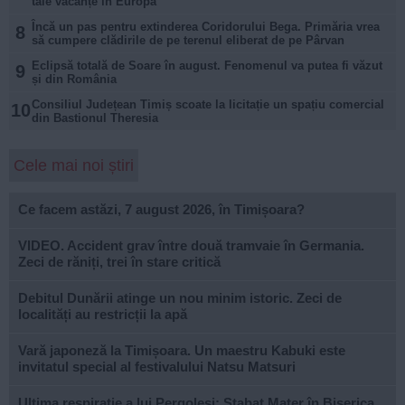
tale vacanțe în Europa
Încă un pas pentru extinderea Coridorului Bega. Primăria vrea
8
să cumpere clădirile de pe terenul eliberat de pe Pârvan
Eclipsă totală de Soare în august. Fenomenul va putea fi văzut
9
și din România
Consiliul Județean Timiș scoate la licitație un spațiu comercial
10
din Bastionul Theresia
Cele mai noi știri
Ce facem astăzi, 7 august 2026, în Timișoara?
VIDEO. Accident grav între două tramvaie în Germania.
Zeci de răniți, trei în stare critică
Debitul Dunării atinge un nou minim istoric. Zeci de
localități au restricții la apă
Vară japoneză la Timișoara. Un maestru Kabuki este
invitatul special al festivalului Natsu Matsuri
Ultima respirație a lui Pergolesi: Stabat Mater în Biserica