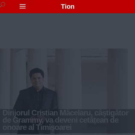
Tion
Dirijorul Cristian Măcelaru, câștigător
de Grammy, va deveni cetățean de
onoare al Timișoarei