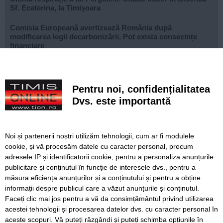
Sf. Ecaterina, la Timișoara
Comisia Europeană avertizează România după
modificarea legii decarbonizării. Pot exista consecințe
financiare
După aproape patru ani de lucrări, proiectul de
modernizare a Școlii Gimnaziale din Dudeștii Noi a ajuns
la final
Pentru noi, confidențialitatea
Dvs. este importantă
Cu un ghiozdan donat, puteți ajuta un copil să înceapă
anul școlar cu tot ce are nevoie. Campania revine la
Timișoara
Noi și partenerii noștri utilizăm tehnologii, cum ar fi modulele
Avansează șantierul Pasajului Slavici–Polonă. Lațcău: „La
cookie, și vă procesăm datele cu caracter personal, precum
sfârșitul anului viitor vom circula pe podurile noi”
adresele IP și identificatorii cookie, pentru a personaliza anunțurile
publicitare și conținutul în funcție de interesele dvs., pentru a
VIDEO. Din toamnă, încă 324 de locuri de cazare pentru
măsura eficiența anunțurilor și a conținutului și pentru a obține
studenții UVT. Două cămine noi sunt aproape gata
informații despre publicul care a văzut anunțurile și conținutul.
Faceți clic mai jos pentru a vă da consimțământul privind utilizarea
acestei tehnologii și procesarea datelor dvs. cu caracter personal în
aceste scopuri. Vă puteți răzgândi și puteți schimba opțiunile în