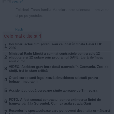
cornel
Felicitari. Toata familia Macelaru este talentata. I-am vazut
si pe pe youtube.
Reply
Cele mai citite știri
Doi tineri actori timișoreni s-au calificat în finala Galei HOP
1
2026
Ministrul Radu Miruță a semnat contractele pentru cele 12
2
elicoptere și 12 radare prin programul SAFE. Livrările încep
anul viitor
VIDEO. Accident grav între două tramvaie în Germania. Zeci de
3
răniți, trei în stare critică
O țară europeană legalizează sinuciderea asistată pentru
4
bolnavii incurabili
5
Accident cu două persoane rănite aproape de Timișoara
FOTO. A fost semnat contractul pentru extinderea liniei de
6
tramvai până la Solventul. Cum va arăta strada Gării
Recordurile spectaculoase care pot deveni destinația următoarei
7