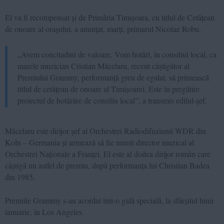
El va fi recompensat și de Primăria Timișoara, cu titlul de Cetățean
de onoare al orașului, a anunțat, marți, primarul Nicolae Robu.
„Avem concitadini de valoare. Vom hotărî, în consiliul local, ca
marele muzician Cristian Măcelaru, recent câștigător al
Premiului Grammy, performanță greu de egalat, să primească
titlul de cetățean de onoare al Timișoarei. Este în pregătire
proiectul de hotărâre de consiliu local”, a transmis edilul-șef.
Măcelaru este dirijor șef al Orchestrei Radiodifuziunii WDR din
Koln – Germania și urmează să fie numit director muzical al
Orchestrei Naționale a Franței. El este al doilea dirijor român care
câștigă un astfel de premiu, după performanța lui Christian Badea
din 1985.
Premiile Grammy s-au acordat într-o gală specială, la sfârșitul lunii
ianuarie, în Los Angeles.