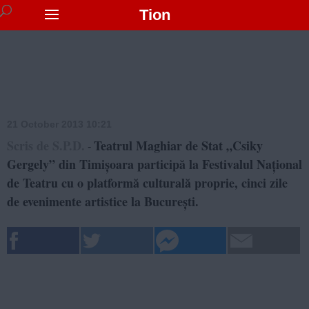
Tion
21 October 2013 10:21
Scris de S.P.D.
Teatrul Maghiar de Stat „Csiky
-
Gergely” din Timișoara participă la Festivalul Național
de Teatru cu o platformă culturală proprie, cinci zile
de evenimente artistice la București.