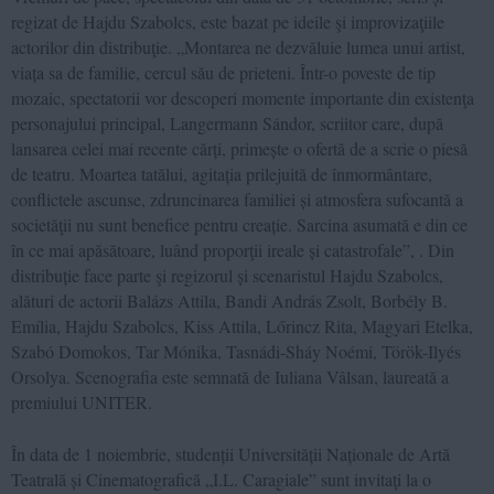
regizat de Hajdu Szabolcs, este bazat pe ideile şi improvizaţiile
actorilor din distribuţie. „Montarea ne dezvăluie lumea unui artist,
viața sa de familie, cercul său de prieteni. Într-o poveste de tip
mozaic, spectatorii vor descoperi momente importante din existenţa
personajului principal, Langermann Sándor, scriitor care, după
lansarea celei mai recente cărți, primește o ofertă de a scrie o piesă
de teatru. Moartea tatălui, agitația prilejuită de înmormântare,
conflictele ascunse, zdruncinarea familiei și atmosfera sufocantă a
societăţii nu sunt benefice pentru creație. Sarcina asumată e din ce
în ce mai apăsătoare, luând proporţii ireale și catastrofale”, . Din
distribuție face parte şi regizorul și scenaristul Hajdu Szabolcs,
alături de actorii Balázs Attila, Bandi András Zsolt, Borbély B.
Emília, Hajdu Szabolcs, Kiss Attila, Lőrincz Rita, Magyari Etelka,
Szabó Domokos, Tar Mónika, Tasnádi-Sháy Noémi, Török-Ilyés
Orsolya. Scenografia este semnată de Iuliana Vâlsan, laureată a
premiului UNITER.
În data de 1 noiembrie, studenții Universității Naționale de Artă
Teatrală și Cinematografică „I.L. Caragiale” sunt invitaţi la o