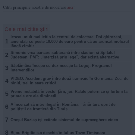
Citiți principiile noastre de moderare
aici
!
Cele mai citite știri
Ieșeau mult mai ieftin la centrul de colectare. Doi ghirozeni,
1
amendați cu peste 10.000 de euro pentru că au aruncat molozul
lângă cimitir
Simonis vrea parcare subterană între stadion și Spitalul
2
Județean. PMT: „Interzisă prin lege", dar există alternative
Săptămâna începe cu dezinsecție la Lugoj. Programul
3
intervențiilor
VIDEO. Accident grav între două tramvaie în Germania. Zeci de
4
răniți, trei în stare critică
Vreme instabilă în vestul țării, joi. Rafale puternice și furtuni la
5
primele ore ale dimineții
A încercat să intre ilegal în România. Tânăr turc oprit de
6
polițiștii de frontieră din Timiș
7
Orașul Buziaș își extinde sistemul de supraveghere video
8
Bijou Brigitte s-a deschis în Iulius Town Timișoara