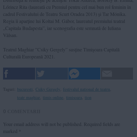
Lőrincz Rita (laureată cu Premiul pentru cel mai bun rol feminin în
cadrul Festivalului de Teatru Scurt Oradea 2013) și Tar Mónika.
Regia îi aparţine lui Koltai M. Gábor, laureatul premiului teatral
„Capitala Budapesta”, iar scenografia este semnată de Iuliana
Vâlsan.
Teatrul Maghiar ”Csiky Gergely” susţine Timişoara Capitală
Culturală Europeană 2021.
Taguri:
bucuresti
,
Csiky Gergely
,
festivalul national de teatru
,
teatr maghiar
,
timis online
,
timisoara
,
tion
0
COMENTARII
Your email address will not be published.
Required fields are
marked
*