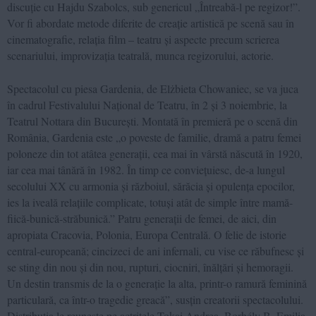
discuție cu Hajdu Szabolcs, sub genericul „Întreabă-l pe regizor!”.
Vor fi abordate metode diferite de creație artistică pe scenă sau în
cinematografie, relația film – teatru și aspecte precum scrierea
scenariului, improvizația teatrală, munca regizorului, actorie.
Spectacolul cu piesa Gardenia, de Elżbieta Chowaniec, se va juca
în cadrul Festivalului Național de Teatru, în 2 și 3 noiembrie, la
Teatrul Nottara din București. Montată în premieră pe o scenă din
România, Gardenia este „o poveste de familie, dramă a patru femei
poloneze din tot atâtea generații, cea mai în vârstă născută în 1920,
iar cea mai tânără în 1982. În timp ce conviețuiesc, de-a lungul
secolului XX cu armonia și războiul, sărăcia și opulența epocilor,
ies la iveală relațiile complicate, totuși atât de simple între mamă-
fiică-bunică-străbunică.” Patru generații de femei, de aici, din
apropiata Cracovia, Polonia, Europa Centrală. O felie de istorie
central-europeană; cincizeci de ani infernali, cu vise ce răbufnesc și
se sting din nou și din nou, rupturi, ciocniri, înălțări și hemoragii.
Un destin transmis de la o generație la alta, printr-o ramură feminină
particulară, ca într-o tragedie greacă”, susțin creatorii spectacolului.
Distribuţia le reuneşte pe actriţele Tokai Andrea, Borbély B. Emilia,