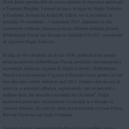
Două dintre spectacolele de succes montate în stagiunea anterioară
a Teatrului Maghiar, Vremuri de pace, în regia lui Hajdu Szabolcs,
și Gardenia, în regia lui Koltai M. Gábor, vor fi prezentate în
perioada 30 octombrie – 3 noiembrie 2013, împreună cu alte
evenimente culturale, precum proiecţia filmului multiplu premiat
Bibliothèque Pascal sau discuția cu studenții UNATC, coordonată
de regizorul Hajdu Szabolcs.
În data de 30 octombrie, de la ora 19:00, publicul poate urmări
proiecția peliculei Bibliothèque Pascal, producție cinematografică
cu multiple distincții, regizată de Hajdu Szabolcs. Bibliothèque
Pascal a fost propunerea Ungariei la Premiile Oscar pentru cel mai
bun film într-o limbă străină în anul 2011. Filmul a fost descris de
autor ca „o aventură sălbatică, suprarealistă, care ne prezintă o
realitate dură, dar absurdă a societății din Occident”. După
încheierea proiecției, organizatorii vă așteaptă la o discuţie cu
creatorii filmului, din care fac parte actori renumiţi ca Oana Pellea,
Răzvan Vasilescu sau Andi Vasluianu.
Vremuri de pace, spectacolul din data de 31 octombrie, scris și