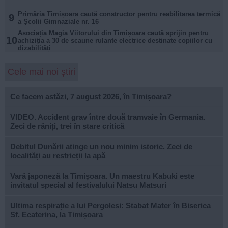
Primăria Timișoara caută constructor pentru reabilitarea termică
9
a Școlii Gimnaziale nr. 16
Asociația Magia Viitorului din Timișoara caută sprijin pentru
10
achiziția a 30 de scaune rulante electrice destinate copiilor cu
dizabilități
Cele mai noi știri
Ce facem astăzi, 7 august 2026, în Timișoara?
VIDEO. Accident grav între două tramvaie în Germania.
Zeci de răniți, trei în stare critică
Debitul Dunării atinge un nou minim istoric. Zeci de
localități au restricții la apă
Vară japoneză la Timișoara. Un maestru Kabuki este
invitatul special al festivalului Natsu Matsuri
Ultima respirație a lui Pergolesi: Stabat Mater în Biserica
Sf. Ecaterina, la Timișoara