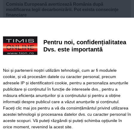
Comisia Europeană avertizează România după
modificarea legii decarbonizării. Pot exista consecințe
financiare
După aproape patru ani de lucrări, proiectul de
modernizare a Școlii Gimnaziale din Dudeștii Noi a ajuns
la final
Pentru noi, confidențialitatea
Dvs. este importantă
Cu un ghiozdan donat, puteți ajuta un copil să înceapă
anul școlar cu tot ce are nevoie. Campania revine la
Timișoara
Noi și partenerii noștri utilizăm tehnologii, cum ar fi modulele
Avansează șantierul Pasajului Slavici–Polonă. Lațcău: „La
cookie, și vă procesăm datele cu caracter personal, precum
sfârșitul anului viitor vom circula pe podurile noi”
adresele IP și identificatorii cookie, pentru a personaliza anunțurile
publicitare și conținutul în funcție de interesele dvs., pentru a
VIDEO. Din toamnă, încă 324 de locuri de cazare pentru
studenții UVT. Două cămine noi sunt aproape gata
măsura eficiența anunțurilor și a conținutului și pentru a obține
informații despre publicul care a văzut anunțurile și conținutul.
Faceți clic mai jos pentru a vă da consimțământul privind utilizarea
acestei tehnologii și procesarea datelor dvs. cu caracter personal în
aceste scopuri. Vă puteți răzgândi și puteți schimba opțiunile în
SERVICII
Redactia
Folosinta Cookie-urilor
orice moment, revenind la acest site.
Termeni si conditii de utilizare