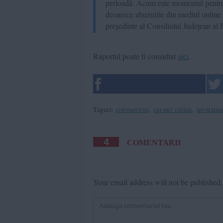
perioadă. Acum este momentul pentru o
deoarece abuzurile din mediul online
președinte al Consiliului Județean al 
Raportul poate fi consultat
aici
.
Taguri:
coronavirus
,
cursuri online
,
invatama
4
COMENTARII
Your email address will not be published.