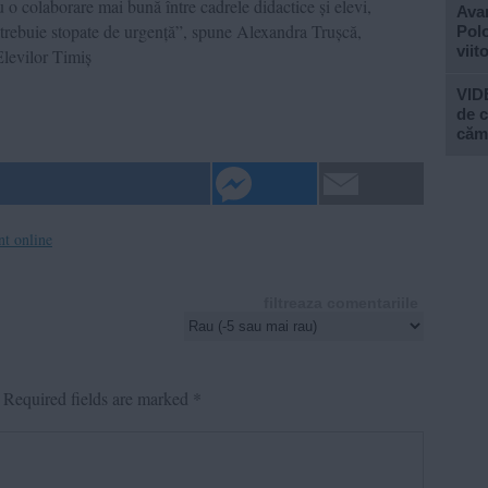
 colaborare mai bună între cadrele didactice și elevi,
Avan
 trebuie stopate de urgență”, spune Alexandra Trușcă,
Polo
viit
Elevilor Timiș
VIDE
de c
căm
nt online
filtreaza comentariile
Required fields are marked
*