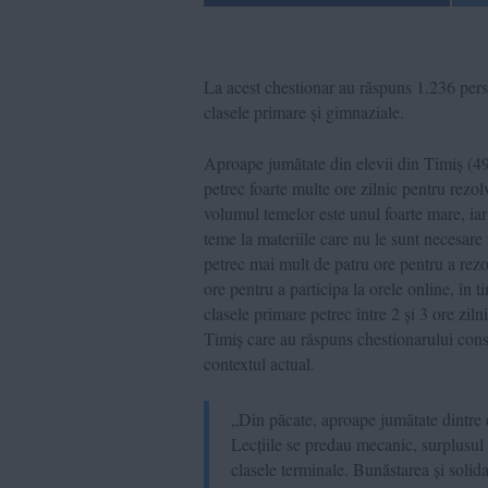
La acest chestionar au răspuns 1.236 persoa
clasele primare și gimnaziale.
Aproape jumătate din elevii din Timiș (49,
petrec foarte multe ore zilnic pentru rezo
volumul temelor este unul foarte mare, iar
teme la materiile care nu le sunt necesar
petrec mai mult de patru ore pentru a rezo
ore pentru a participa la orele online, în 
clasele primare petrec între 2 și 3 ore zil
Timiș care au răspuns chestionarului consi
contextul actual.
„Din păcate, aproape jumătate dintre e
Lecțiile se predau mecanic, surplusul 
clasele terminale. Bunăstarea și solida