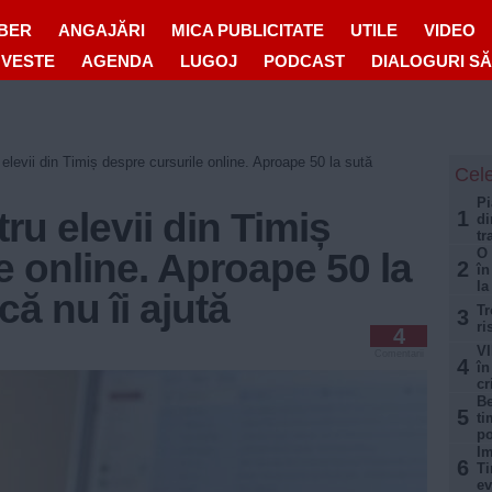
IBER
ANGAJĂRI
MICA PUBLICITATE
UTILE
VIDEO
OVESTE
AGENDA
LUGOJ
PODCAST
DIALOGURI S
elevii din Timiș despre cursurile online. Aproape 50 la sută
Cele
Pi
ru elevii din Timiș
1
di
tr
O 
e online. Aproape 50 la
2
în
la
ă nu îi ajută
Tr
3
ri
4
VI
Comentarii
4
în
cr
Be
5
ti
po
Im
6
Ti
ev