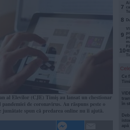
Ai
7
ca
T
8
Du
VI
po
9
pe
ma
Pă
10
4E
Ti
Cele
Ce f
Tim
VID
an al Elevilor (CJE) Timiș au lansat un chestionar
tram
l pandemiei de coronavirus. Au răspuns peste o
în s
pe jumătate spun că predarea online nu îi ajută.
Debi
isto
apă