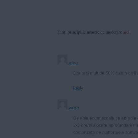
Citiți principiile noastre de moderare
aici
!
gicu
Dar mai mult de 50% sustin ca ii 
Reply
wtdg
De abia acum scoala se apropie de 
2-3 ore/zi alocate aprofundarii ma
contorizata de platformele softwar