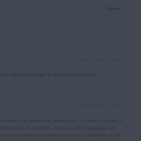
May 20, 2020 at 10:57 am
ajuta. Depinde ce unghi al raporului est prezentat….
May 20, 2020 at 12:13 pm
ceea ce ar trebui sa fie, pentru elevi. 5-6 ore/zi la scoala si
teriilor predate si temelor. In plus, acum chiulangeala este
e. Norocul elevilor cu chiulaii din guvern si parlament, numiti