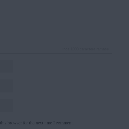
inca
1000
caractere ramase
his browser for the next time I comment.