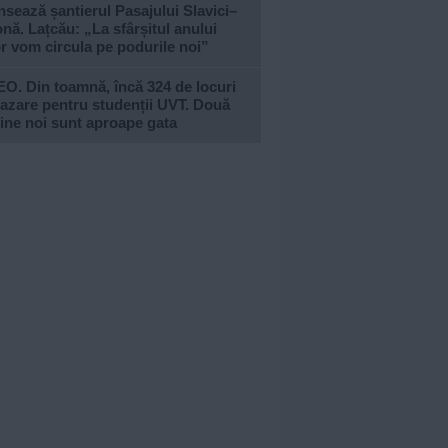
sează șantierul Pasajului Slavici–
nă. Lațcău: „La sfârșitul anului
or vom circula pe podurile noi”
O. Din toamnă, încă 324 de locuri
azare pentru studenții UVT. Două
ine noi sunt aproape gata