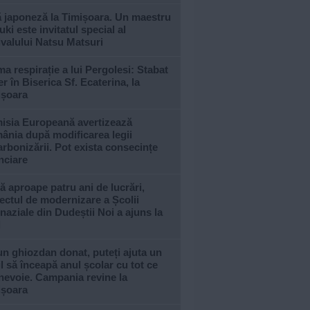
ă japoneză la Timișoara. Un maestru
ki este invitatul special al
ivalului Natsu Matsuri
ma respirație a lui Pergolesi: Stabat
r în Biserica Sf. Ecaterina, la
ișoara
isia Europeană avertizează
ânia după modificarea legii
rbonizării. Pot exista consecințe
nciare
 aproape patru ani de lucrări,
ectul de modernizare a Școlii
aziale din Dudeștii Noi a ajuns la
l
n ghiozdan donat, puteți ajuta un
l să înceapă anul școlar cu tot ce
nevoie. Campania revine la
ișoara