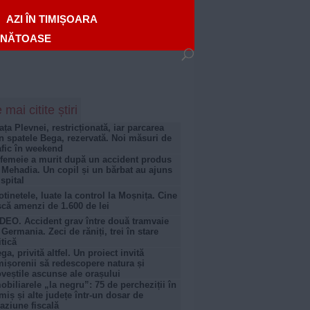
AZI ÎN TIMIȘOARA
ĂNĂTOASE
 mai citite știri
ața Plevnei, restricționată, iar parcarea
n spatele Bega, rezervată. Noi măsuri de
afic în weekend
femeie a murit după un accident produs
 Mehadia. Un copil și un bărbat au ajuns
 spital
otinetele, luate la control la Moșnița. Cine
scă amenzi de 1.600 de lei
DEO. Accident grav între două tramvaie
 Germania. Zeci de răniți, trei în stare
itică
ga, privită altfel. Un proiect invită
mișorenii să redescopere natura și
veștile ascunse ale orașului
obiliarele „la negru”: 75 de percheziții în
miș și alte județe într-un dosar de
aziune fiscală