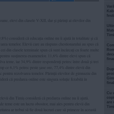
Var
Kabu
fest
ne, elevi din clasele V-XII, dar și părinți ai elevilor din
Ulti
Mate
Tim
8%) consideră că educația online nu îi ajută în totalitate și că
lvarea temelor. Elevii care au răspuns chestionarului au spus că
Com
 cei din clasele terminale spun că sunt încărcați cu foarte multe
Rom
deca
e pentru susținerea examenelor. 11,6% dintre elevi spun că
fina
lva teme, iar 34,9% dintre respondenți petrec între două și trei
timp ce 6,1% petrec peste șase ore, 77,4% dintre elevii din
După
nic pentru rezolvarea temelor. Părinții elevilor de gimnaziu din
proi
Gimn
deră că predarea online este singura soluție fezabilă în
fina
Cu u
levii din Timiș consideră că predarea online nu îi ajută.
copi
are 
de teme este un lucru obositor, mai ales pentru elevii din
Tim
ritatea ar trebui să fie două lucruri care să primeze în această