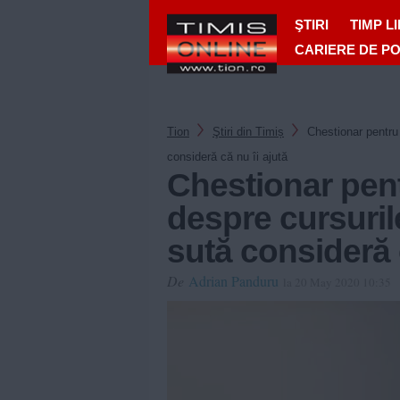
ŞTIRI
TIMP L
CARIERE DE P
Tion
Ştiri din Timiș
Chestionar pentru 
consideră că nu îi ajută
Chestionar pent
despre cursuril
sută consideră c
De
Adrian Panduru
la 20 May 2020 10:35