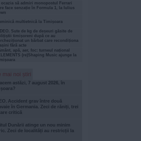
 ocazia să admiri monopostul Ferrari
re face senzație în Formula 1, la Iulius
own
minică multietnică la Timișoara
DEO. Sute de kg de deșeuri găsite de
lițiștii timișoreni după ce au
rcheziționat un bărbat care recondiționa
șini fără acte
mânt, apă, aer, foc: turneul național
LEMENTS (re)Shaping Music ajunge la
mișoara
 mai noi știri
acem astăzi, 7 august 2026, în
ișoara?
EO. Accident grav între două
vaie în Germania. Zeci de răniți, trei
tare critică
tul Dunării atinge un nou minim
ric. Zeci de localități au restricții la