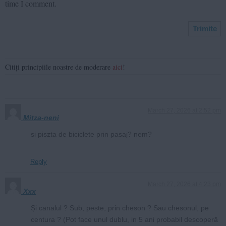
time I comment.
Citiți principiile noastre de moderare
aici
!
March 27, 2026 at 2:52 pm
Mitza-neni
si piszta de biciclete prin pasaj? nem?
Reply
March 27, 2026 at 4:23 pm
Xxx
Și canalul ? Sub, peste, prin cheson ? Sau chesonul, pe
centura ? (Pot face unul dublu, in 5 ani probabil descoperă