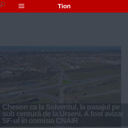
Tion
Cheson ca la Solventul, la pasajul pe
sub centură de la Urseni. A fost avizat
SF-ul în comisia CNAIR