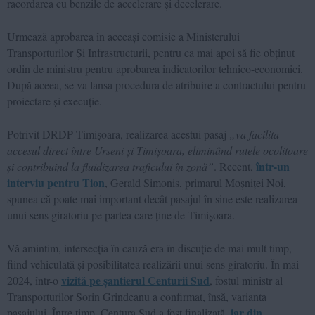
racordarea cu benzile de accelerare și decelerare.
Urmează aprobarea în aceeași comisie a Ministerului
Transporturilor Și Infrastructurii, pentru ca mai apoi să fie obținut
ordin de ministru pentru aprobarea indicatorilor tehnico-economici.
După aceea, se va lansa procedura de atribuire a contractului pentru
proiectare și execuție.
Potrivit DRDP Timișoara, realizarea acestui pasaj
„va facilita
accesul direct între Urseni și Timișoara, eliminând rutele ocolitoare
într-un
și contribuind la fluidizarea traficului în zonă”
. Recent,
interviu pentru Tion
, Gerald Simonis, primarul Moșniței Noi,
spunea că poate mai important decât pasajul în sine este realizarea
unui sens giratoriu pe partea care ține de Timișoara.
Vă amintim, intersecția în cauză era în discuție de mai mult timp,
fiind vehiculată și posibilitatea realizării unui sens giratoriu. În mai
vizită pe șantierul Centurii Sud
2024, într-o
, fostul ministr al
Transporturilor Sorin Grindeanu a confirmat, însă, varianta
iar din
pasajului. Între timp, Centura Sud a fost finalizată,