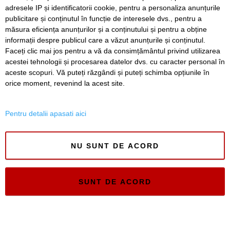
adresele IP și identificatorii cookie, pentru a personaliza anunțurile
publicitare și conținutul în funcție de interesele dvs., pentru a
Sculptura Anului, la Timișoara. Când începe votul pentru
Premiul Peter Jecza, în valoare de 8.000 de euro
măsura eficiența anunțurilor și a conținutului și pentru a obține
informații despre publicul care a văzut anunțurile și conținutul.
Faceți clic mai jos pentru a vă da consimțământul privind utilizarea
acestei tehnologii și procesarea datelor dvs. cu caracter personal în
aceste scopuri. Vă puteți răzgândi și puteți schimba opțiunile în
SERVICII
Redactia
Folosinta Cookie-urilor
orice moment, revenind la acest site.
Termeni si conditii de utilizare
Politica de confidentialitate
Pentru detalii apasati aici
Regulament postare și moderare comentarii
NU SUNT DE ACORD
SUNT DE ACORD
Timiș Online
ISSN 3008-2323
ISSN-L 3008-2323