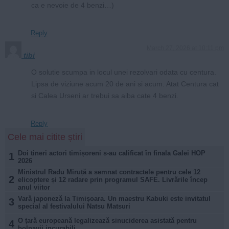
ca e nevoie de 4 benzi…)
Reply
March 27, 2026 at 10:11 pm
tibi
O solutie scumpa in locul unei rezolvari odata cu centura.
Lipsa de viziune acum 20 de ani si acum. Atat Centura cat
si Calea Urseni ar trebui sa aiba cate 4 benzi.
Reply
Cele mai citite știri
Doi tineri actori timișoreni s-au calificat în finala Galei HOP
1
2026
Ministrul Radu Miruță a semnat contractele pentru cele 12
2
elicoptere și 12 radare prin programul SAFE. Livrările încep
anul viitor
Vară japoneză la Timișoara. Un maestru Kabuki este invitatul
3
special al festivalului Natsu Matsuri
O țară europeană legalizează sinuciderea asistată pentru
4
bolnavii incurabili