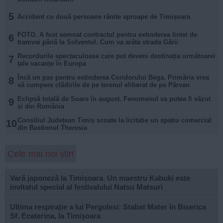
5
Accident cu două persoane rănite aproape de Timișoara
FOTO. A fost semnat contractul pentru extinderea liniei de
6
tramvai până la Solventul. Cum va arăta strada Gării
Recordurile spectaculoase care pot deveni destinația următoarei
7
tale vacanțe în Europa
Încă un pas pentru extinderea Coridorului Bega. Primăria vrea
8
să cumpere clădirile de pe terenul eliberat de pe Pârvan
Eclipsă totală de Soare în august. Fenomenul va putea fi văzut
9
și din România
Consiliul Județean Timiș scoate la licitație un spațiu comercial
10
din Bastionul Theresia
Cele mai noi știri
Vară japoneză la Timișoara. Un maestru Kabuki este
invitatul special al festivalului Natsu Matsuri
Ultima respirație a lui Pergolesi: Stabat Mater în Biserica
Sf. Ecaterina, la Timișoara