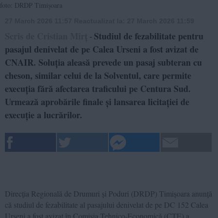
foto: DRDP Timișoara
27 March 2026 11:57
Reactualizat la:
27 March 2026 11:59
Scris de Cristian Mîrț
Studiul de fezabilitate pentru
-
pasajul denivelat de pe Calea Urseni a fost avizat de
CNAIR. Soluția aleasă prevede un pasaj subteran cu
cheson, similar celui de la Solventul, care permite
execuția fără afectarea traficului pe Centura Sud.
Urmează aprobările finale și lansarea licitației de
execuție a lucrărilor.
Direcția Regională de Drumuri și Poduri (DRDP) Timișoara anunță
că studiul de fezabilitate al pasajului denivelat de pe DC 152 Calea
Urseni a fost avizat în Comisia Tehnico-Economică (CTE) a