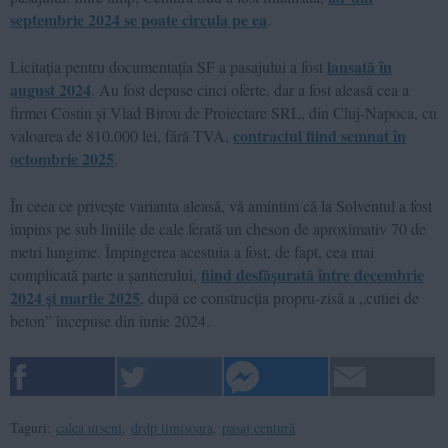
septembrie 2024 se poate circula pe ea
.
lansată în
Licitația pentru documentația SF a pasajului a fost
august 2024
. Au fost depuse cinci oferte, dar a fost aleasă cea a
firmei Costin și Vlad Birou de Proiectare SRL, din Cluj-Napoca, cu
contractul fiind semnat în
valoarea de 810.000 lei, fără TVA,
octombrie 2025
.
În ceea ce privește varianta aleasă, vă amintim că la Solventul a fost
împins pe sub liniile de cale ferată un cheson de aproximativ 70 de
metri lungime. Împingerea acestuia a fost, de fapt, cea mai
fiind desfășurată între decembrie
complicată parte a șantierului,
2024 și martie 2025
, după ce construcția propru-zisă a „cutiei de
beton” începuse din iunie 2024.
Taguri:
calea urseni
,
drdp timisoara
,
pasaj centură