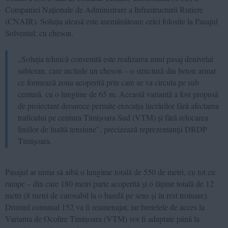
Companiei Naționale de Administrare a Infrastructurii Rutiere
(CNAIR). Soluția aleasă este asemănătoare celei folosite la Pasajul
Solventul: cu cheson.
„Soluția tehnică convenită este realizarea unui pasaj denivelat
subteran, care include un cheson – o structură din beton armat
ce formează zona acoperită prin care se va circula pe sub
centură, cu o lungime de 65 m. Această variantă a fost propusă
de proiectant deoarece permite execuția lucrărilor fără afectarea
traficului pe centura Timișoara Sud (VTM) și fără relocarea
liniilor de înaltă tensiune”, precizează reprezentanții DRDP
Timișoara.
Pasajul ar urma să aibă o lungime totală de 550 de metri, cu tot cu
rampe – din care 180 metri parte acoperită și o lățime totală de 12
metri (8 metri de carosabil la o bandă pe sens și în rest trotuare).
Drumul comunal 152 va fi reamenajat, iar bretelele de acces la
Varianta de Ocolire Timișoara (VTM) vor fi adaptate până la