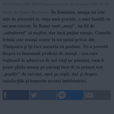
21 October 2022 09:41
Reactualizat la:
21 October 2022 18:30
Scris de Oana Bocănici
În România, moașa nu este
-
atât de prezentă în viața unei gravide, a unei familii cu
un nou-născut. În Banat sunt „moși”, un fel de
„subalterni” ai nașilor, dar încă puține moașe. Camelia
Irimia este moașă senior la un spital privat din
Timișoara și își face meseria cu pasiune. Ne-a povestit
despre ce înseamnă profesia de moașă – cea care
veghează la aducerea de noi vieți pe pământ, cum îi
poate ghida moașa pe părinți încă de la primul test
„pozitiv” de sarcină, apoi pe copii, dar și despre
satisfacțiile și hopurile acestei îndeletniciri.