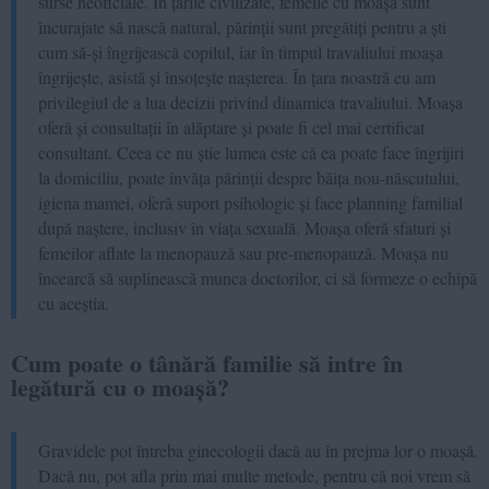
surse neoficiale. În țările civilizate, femeile cu moașă sunt
încurajate să nască natural, părinții sunt pregătiți pentru a ști
cum să-și îngrijească copilul, iar în timpul travaliului moașa
îngrijește, asistă și însoțește nașterea. În țara noastră eu am
privilegiul de a lua decizii privind dinamica travaliului. Moașa
oferă și consultații în alăptare și poate fi cel mai certificat
consultant. Ceea ce nu știe lumea este că ea poate face îngrijiri
la domiciliu, poate învăța părinții despre băița nou-născutului,
igiena mamei, oferă suport psihologic și face planning familial
după naștere, inclusiv în viața sexuală. Moașa oferă sfaturi și
femeilor aflate la menopauză sau pre-menopauză. Moașa nu
încearcă să suplinească munca doctorilor, ci să formeze o echipă
cu aceștia.
Cum poate o tânără familie să intre în
legătură cu o moașă?
Gravidele pot întreba ginecologii dacă au în prejma lor o moașă.
Dacă nu, pot afla prin mai multe metode, pentru că noi vrem să