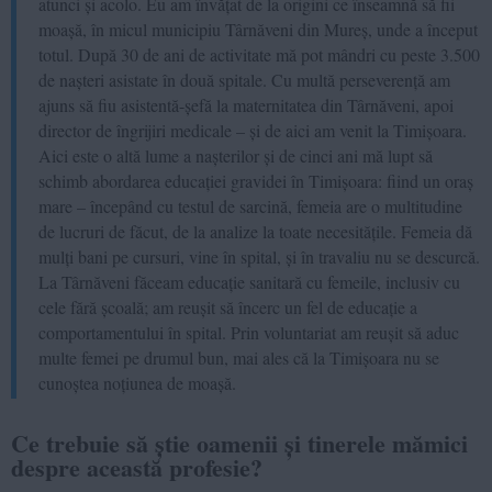
atunci și acolo. Eu am învățat de la origini ce înseamnă să fii
moașă, în micul municipiu Târnăveni din Mureș, unde a început
totul. După 30 de ani de activitate mă pot mândri cu peste 3.500
de nașteri asistate în două spitale. Cu multă perseverență am
ajuns să fiu asistentă-șefă la maternitatea din Târnăveni, apoi
director de îngrijiri medicale – și de aici am venit la Timișoara.
Aici este o altă lume a nașterilor și de cinci ani mă lupt să
schimb abordarea educației gravidei în Timișoara: fiind un oraș
mare – începând cu testul de sarcină, femeia are o multitudine
de lucruri de făcut, de la analize la toate necesitățile. Femeia dă
mulți bani pe cursuri, vine în spital, și în travaliu nu se descurcă.
La Târnăveni făceam educație sanitară cu femeile, inclusiv cu
cele fără școală; am reușit să încerc un fel de educație a
comportamentului în spital. Prin voluntariat am reușit să aduc
multe femei pe drumul bun, mai ales că la Timișoara nu se
cunoștea noțiunea de moașă.
Ce trebuie să știe oamenii și tinerele mămici
despre această profesie?