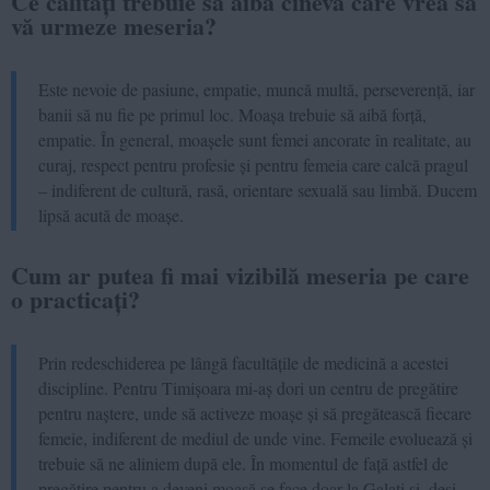
Ce calități trebuie să aibă cineva care vrea să
vă urmeze meseria?
Este nevoie de pasiune, empatie, muncă multă, perseverență, iar
banii să nu fie pe primul loc. Moașa trebuie să aibă forță,
empatie. În general, moașele sunt femei ancorate în realitate, au
curaj, respect pentru profesie și pentru femeia care calcă pragul
– indiferent de cultură, rasă, orientare sexuală sau limbă. Ducem
lipsă acută de moașe.
Cum ar putea fi mai vizibilă meseria pe care
o practicați?
Prin redeschiderea pe lângă facultățile de medicină a acestei
discipline. Pentru Timișoara mi-aș dori un centru de pregătire
pentru naștere, unde să activeze moașe și să pregătească fiecare
femeie, indiferent de mediul de unde vine. Femeile evoluează și
trebuie să ne aliniem după ele. În momentul de față astfel de
pregătire pentru a deveni moașă se face doar la Galați și, deși