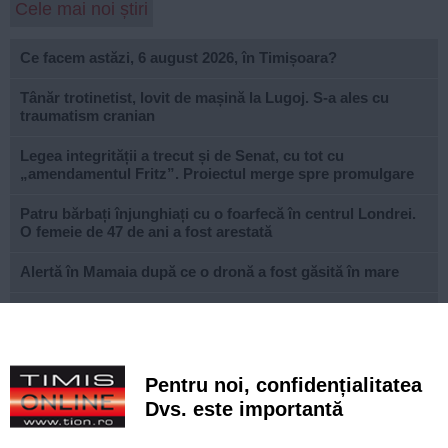
Cele mai noi știri
Ce facem astăzi, 6 august 2026, în Timișoara?
Tânăr trotinetist, lovit de mașină la Lugoj. S-a ales cu
traumatism cranian
Legea integrității a trecut și de Senat, cu tot cu
„amendamentul Fritz”. Proiectul merge spre promulgare
Patru bărbați înjunghiați cu o foarfecă în centrul Londrei.
O femeie de 47 de ani a fost arestată
Alertă în Mamaia după ce o dronă a fost găsită în mare
Prețurile alimentelor vor începe să crească din nou până la
sfârșitul anului
Canicula continuă în Timiș. Direcția de Asistență Socială
Pentru noi, confidențialitatea
distribuie apă și alimente persoanelor vulnerabile
Dvs. este importantă
PSD îl amenință, de la București, pe prefectul de Timiș,
după sancțiunea dispusă în cazul lui Fritz. Reacția lui