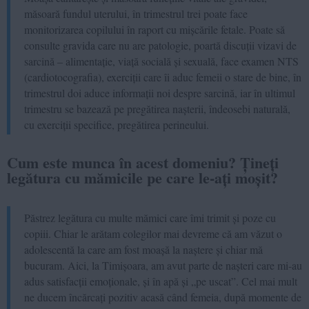
măsoară fundul uterului, în trimestrul trei poate face
monitorizarea copilului în raport cu mișcările fetale. Poate să
consulte gravida care nu are patologie, poartă discuții vizavi de
sarcină – alimentație, viață socială și sexuală, face examen NTS
(cardiotocografia), exerciții care îi aduc femeii o stare de bine, în
trimestrul doi aduce informații noi despre sarcină, iar în ultimul
trimestru se bazează pe pregătirea nașterii, îndeosebi naturală,
cu exerciții specifice, pregătirea perineului.
Cum este munca în acest domeniu? Țineți
legătura cu mămicile pe care le-ați moșit?
Păstrez legătura cu multe mămici care îmi trimit și poze cu
copiii. Chiar le arătam colegilor mai devreme că am văzut o
adolescentă la care am fost moașă la naștere și chiar mă
bucuram. Aici, la Timișoara, am avut parte de nașteri care mi-au
adus satisfacții emoționale, și în apă și „pe uscat”. Cel mai mult
ne ducem încărcați pozitiv acasă când femeia, după momente de