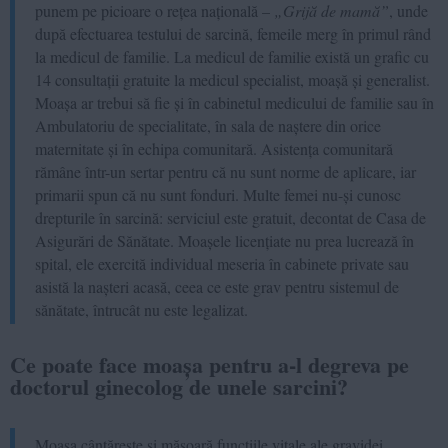
punem pe picioare o rețea națională –
„Grijă de mamă”
, unde
după efectuarea testului de sarcină, femeile merg în primul rând
la medicul de familie. La medicul de familie există un grafic cu
14 consultații gratuite la medicul specialist, moașă și generalist.
Moașa ar trebui să fie și în cabinetul medicului de familie sau în
Ambulatoriu de specialitate, în sala de naștere din orice
maternitate și în echipa comunitară. Asistența comunitară
rămâne într-un sertar pentru că nu sunt norme de aplicare, iar
primarii spun că nu sunt fonduri. Multe femei nu-și cunosc
drepturile în sarcină: serviciul este gratuit, decontat de Casa de
Asigurări de Sănătate. Moașele licențiate nu prea lucrează în
spital, ele exercită individual meseria în cabinete private sau
asistă la nașteri acasă, ceea ce este grav pentru sistemul de
sănătate, întrucât nu este legalizat.
Ce poate face moașa pentru a-l degreva pe
doctorul ginecolog de unele sarcini?
Moașa cântărește și măsoară funcțiile vitale ale gravidei,