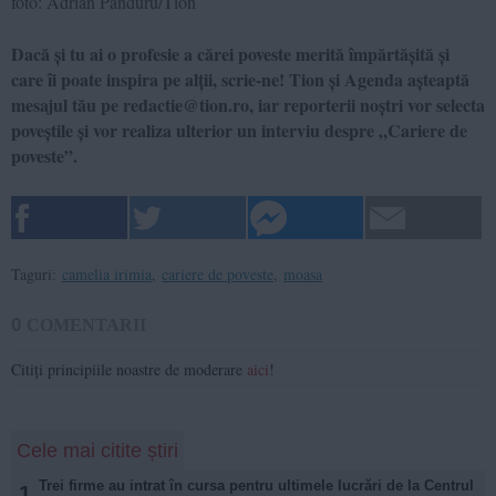
foto: Adrian Panduru/Tion
Dacă și tu ai o profesie a cărei poveste merită împărtășită și
care îi poate inspira pe alții, scrie-ne! Tion și Agenda așteaptă
mesajul tău pe redactie@tion.ro, iar reporterii noștri vor selecta
poveștile și vor realiza ulterior un interviu despre „Cariere de
poveste”.
Taguri:
camelia irimia
,
cariere de poveste
,
moasa
0
COMENTARII
Citiți principiile noastre de moderare
aici
!
Cele mai citite știri
Trei firme au intrat în cursa pentru ultimele lucrări de la Centrul
1