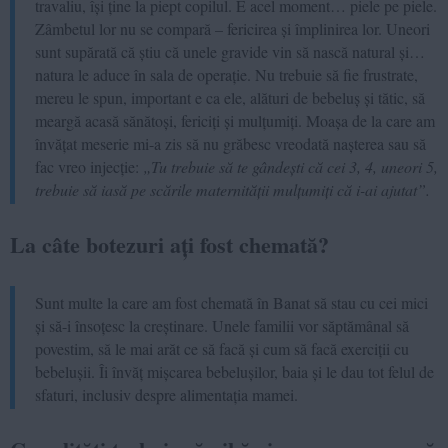
travaliu, își ține la piept copilul. E acel moment… piele pe piele.
Zâmbetul lor nu se compară – fericirea și împlinirea lor. Uneori
sunt supărată că știu că unele gravide vin să nască natural și…
natura le aduce în sala de operație. Nu trebuie să fie frustrate,
mereu le spun, important e ca ele, alături de bebeluș și tătic, să
meargă acasă sănătoși, fericiți și mulțumiți. Moașa de la care am
învățat meserie mi-a zis să nu grăbesc vreodată nașterea sau să
fac vreo injecție:
„Tu trebuie să te gândești că cei 3, 4, uneori 5,
trebuie să iasă pe scările maternității mulțumiți că i-ai ajutat”.
La câte botezuri ați fost chemată?
Sunt multe la care am fost chemată în Banat să stau cu cei mici
și să-i însoțesc la creștinare. Unele familii vor săptămânal să
povestim, să le mai arăt ce să facă și cum să facă exerciții cu
bebelușii. Îi învăț mișcarea bebelușilor, baia și le dau tot felul de
sfaturi, inclusiv despre alimentația mamei.