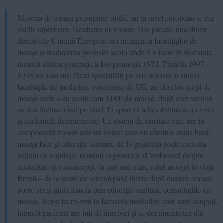
Meseria de moașă presupune studii, iar la nivel european se cer
studii superioare, facultatea de moașe. Din păcate, una dintre
directivele Uniunii Europene era înființarea facultăților de
moașe și readucerea profesiei acolo unde îi e locul în România,
întrucât ultima generație a fost promoția 1974. Până în 1997-
1998 nu s-au mai făcut specialități pe aria aceasta și atunci
facultățile de medicină, constrânse de UE, au deschis secții de
moașe unde s-au școlit cam 1.000 de moașe, după care secțiile
au fost închise rând pe rând. Ei spun că adresabilitatea era mică
și studentele dezinteresate. Un sistem de sănătate care are în
componență moașe este un sistem care nu cheltuie atâția bani:
moașa face și educație sanitară, de la grădiniță poate exercita
acțiuni cu copilașii, urmând la generală să vorbească despre
sexualitate și contracepție la anii mai mari, rolul moașei în viața
femeii – de la testul de sarcină până târziu după naștere, moașa
poate sta și ajuta femeia prin educație sanitară, consultațiile cu
moașa. Acest lucru este în favoarea medicilor, care sunt ocupați,
întrucât pacienta are mii de întrebări și se documentează din