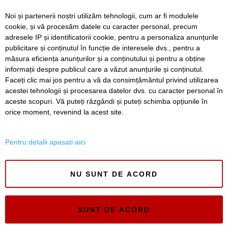
Finta
Noi și partenerii noștri utilizăm tehnologii, cum ar fi modulele
cookie, și vă procesăm datele cu caracter personal, precum
Un copil din Hunedoara, amenințat cu un cutter de tatăl
adresele IP și identificatorii cookie, pentru a personaliza anunțurile
său
publicitare și conținutul în funcție de interesele dvs., pentru a
Atenție la mesajele SMS false privind plata parcării
măsura eficiența anunțurilor și a conținutului și pentru a obține
informații despre publicul care a văzut anunțurile și conținutul.
Faceți clic mai jos pentru a vă da consimțământul privind utilizarea
acestei tehnologii și procesarea datelor dvs. cu caracter personal în
aceste scopuri. Vă puteți răzgândi și puteți schimba opțiunile în
SERVICII
Redactia
Folosinta Cookie-urilor
orice moment, revenind la acest site.
Termeni si conditii de utilizare
Politica de confidentialitate
Pentru detalii apasati aici
Regulament postare și moderare comentarii
NU SUNT DE ACORD
SUNT DE ACORD
Timiș Online