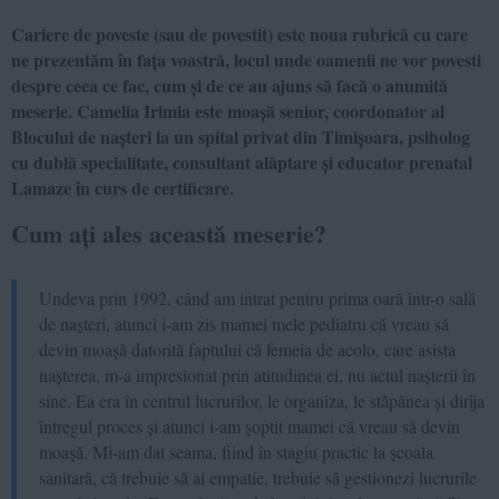
Cariere de poveste (sau de povestit) este noua rubrică cu care
ne prezentăm în fața voastră, locul unde oamenii ne vor povesti
despre ceea ce fac, cum și de ce au ajuns să facă o anumită
meserie. Camelia Irimia este moașă senior, coordonator al
Blocului de nașteri la un spital privat din Timișoara, psiholog
cu dublă specialitate, consultant alăptare și educator prenatal
Lamaze în curs de certificare.
Cum ați ales această meserie?
Undeva prin 1992, când am intrat pentru prima oară într-o sală
de nașteri, atunci i-am zis mamei mele pediatru că vreau să
devin moașă datorită faptului că femeia de acolo, care asista
nașterea, m-a impresionat prin atitudinea ei, nu actul nașterii în
sine. Ea era în centrul lucrurilor, le organiza, le stăpânea și dirija
întregul proces și atunci i-am șoptit mamei că vreau să devin
moașă. Mi-am dat seama, fiind în stagiu practic la școala
sanitară, că trebuie să ai empatie, trebuie să gestionezi lucrurile