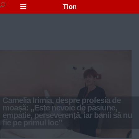
Tion
Camelia Irimia, despre profesia de
moașă: „Este nevoie de pasiune,
empatie, perseverență, iar banii să nu
fie pe primul loc”