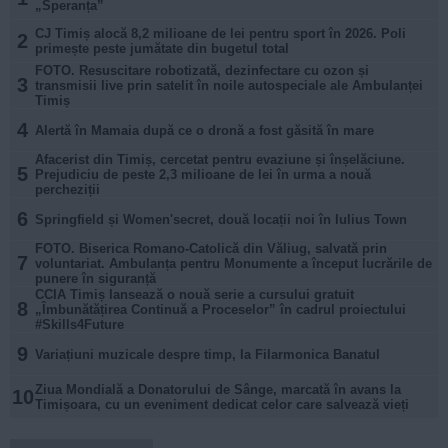
„Speranța”
CJ Timiș alocă 8,2 milioane de lei pentru sport în 2026. Poli
2
primește peste jumătate din bugetul total
FOTO. Resuscitare robotizată, dezinfectare cu ozon și
3
transmisii live prin satelit în noile autospeciale ale Ambulanței
Timiș
4
Alertă în Mamaia după ce o dronă a fost găsită în mare
Afacerist din Timiș, cercetat pentru evaziune și înșelăciune.
5
Prejudiciu de peste 2,3 milioane de lei în urma a nouă
percheziții
6
Springfield și Women'secret, două locații noi în Iulius Town
FOTO. Biserica Romano-Catolică din Văliug, salvată prin
7
voluntariat. Ambulanța pentru Monumente a început lucrările de
punere în siguranță
CCIA Timiș lansează o nouă serie a cursului gratuit
8
„Îmbunătățirea Continuă a Proceselor” în cadrul proiectului
#Skills4Future
9
Variațiuni muzicale despre timp, la Filarmonica Banatul
Ziua Mondială a Donatorului de Sânge, marcată în avans la
10
Timișoara, cu un eveniment dedicat celor care salvează vieți