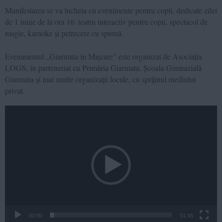
Manifestarea se va încheia cu evenimente pentru copii, dedicate zilei
de 1 iunie de la ora 16: teatru interactiv pentru copii, spectacol de
magie, karaoke și petrecere cu spumă.
Evenimentul „Giarmata în Mișcare” este organizat de Asociația
LOGS, în parteneriat cu Primăria Giarmata, Școala Gimnazială
Giarmata și mai multe organizații locale, cu sprijinul mediului
privat.
Video
Player
00:00
01:45