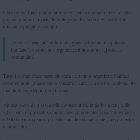
Cei care vor trece pragul târgului vor putea cumpăra pizza, clătite,
gogoși, prăjituri, revista de biologie realizată de elevi și obiecte
artizanale pregătite de copii.
„Elevii vă așteaptă cu burticile goale și buzunarele pline de
bunătate”, au transmis organizatorii într-un mesaj adresat
comunității.
Târgul caritabil face parte din seria de acțiuni organizate înaintea
evenimentului „Giarmata în Mișcare”, care va avea loc sâmbătă, 30
mai, la Sala de Sport din Giarmata.
Ajunsă la cea de-a șasea ediție consecutivă, inițiativa a reușit, din
2021 până în prezent, să mobilizeze comunitatea și să strângă peste
62.000 de euro pentru proiecte sociale, educaționale și de protecție
a animalelor.