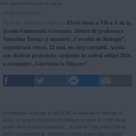
Foto: Facebook/Giarmata în mișcare
20 May 2026 12:56
Scris de Diana Lupulescu
Elevii clasei a VII-a A de la
-
Școala Gimnazială Giarmata, alături de profesoara
Valentina Tomița și membrii „Cercului de Biologie”,
organizează vineri, 22 mai, un târg caritabil. Acesta
este dedicat proiectelor susținute în cadrul ediției 2026
a campaniei „Giarmata în Mișcare”.
Evenimentul va începe la ora 09:00, în cabinetul de biologie al
școlii, iar scopul campaniei este strângerea sumei de 1.000 de lei
pentru două proiecte comunitare: „Școala de Vară pentru 250 de
elevi” și programul de „Sterilizări gratuite pentru câini și pisici”.