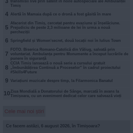
3
transmisii live prin satelit în noile autospeciale ale Ambulanței
Timiș
4
Alertă în Mamaia după ce o dronă a fost găsită în mare
Afacerist din Timiș, cercetat pentru evaziune și înșelăciune.
5
Prejudiciu de peste 2,3 milioane de lei în urma a nouă
percheziții
6
Springfield și Women'secret, două locații noi în Iulius Town
FOTO. Biserica Romano-Catolică din Văliug, salvată prin
7
voluntariat. Ambulanța pentru Monumente a început lucrările de
punere în siguranță
CCIA Timiș lansează o nouă serie a cursului gratuit
8
„Îmbunătățirea Continuă a Proceselor” în cadrul proiectului
#Skills4Future
9
Variațiuni muzicale despre timp, la Filarmonica Banatul
Ziua Mondială a Donatorului de Sânge, marcată în avans la
10
Timișoara, cu un eveniment dedicat celor care salvează vieți
Cele mai noi știri
Ce facem astăzi, 6 august 2026, în Timișoara?