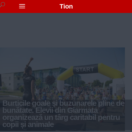
Tion
Burticile goale și buzunarele pline de
bunătate. Elevii din Giarmata
organizează un târg caritabil pentru
copii și animale