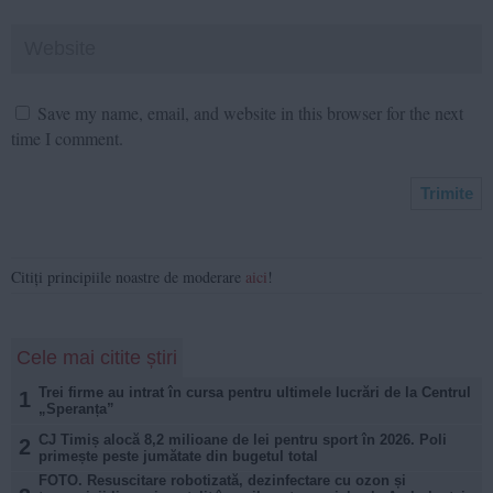
Save my name, email, and website in this browser for the next
time I comment.
Citiți principiile noastre de moderare
aici
!
Cele mai citite știri
Trei firme au intrat în cursa pentru ultimele lucrări de la Centrul
1
„Speranța”
CJ Timiș alocă 8,2 milioane de lei pentru sport în 2026. Poli
2
primește peste jumătate din bugetul total
FOTO. Resuscitare robotizată, dezinfectare cu ozon și