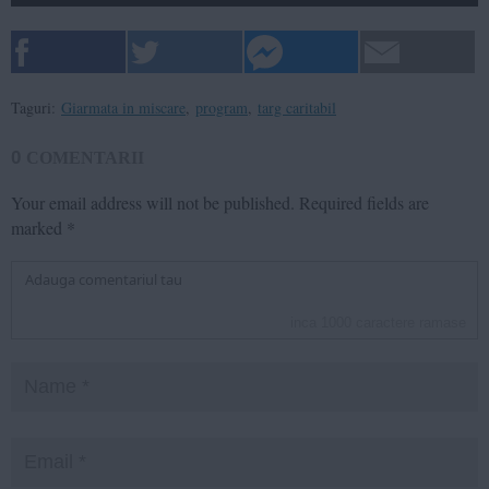
Taguri:
Giarmata in miscare
,
program
,
targ caritabil
0
COMENTARII
Your email address will not be published.
Required fields are
marked
*
inca
1000
caractere ramase