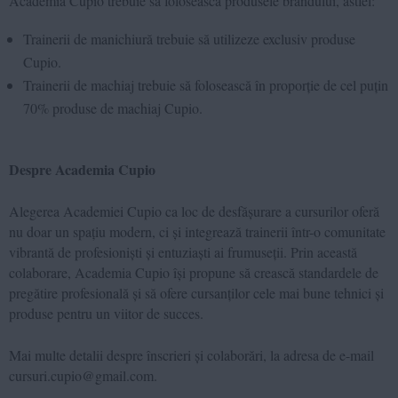
Academia Cupio trebuie să folosească produsele brandului, astfel:
Trainerii de manichiură trebuie să utilizeze exclusiv produse
Cupio.
Trainerii de machiaj trebuie să folosească în proporție de cel puțin
70% produse de machiaj Cupio.
Despre Academia Cupio
Alegerea Academiei Cupio ca loc de desfășurare a cursurilor oferă
nu doar un spațiu modern, ci și integrează trainerii într-o comunitate
vibrantă de profesioniști și entuziaști ai frumuseții. Prin această
colaborare, Academia Cupio își propune să crească standardele de
pregătire profesională și să ofere cursanților cele mai bune tehnici și
produse pentru un viitor de succes.
Mai multe detalii despre înscrieri și colaborări, la adresa de e-mail
cursuri.cupio@gmail.com.