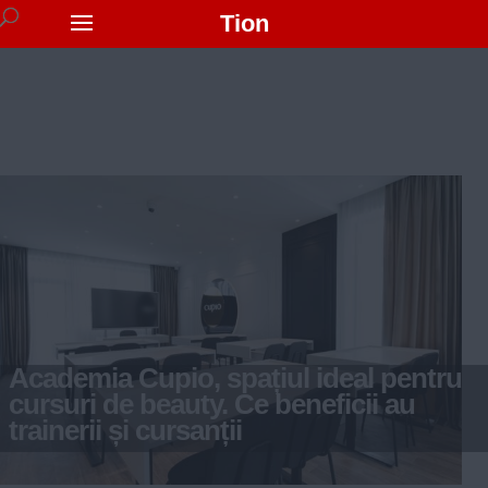
Tion
Academia Cupio, spațiul ideal pentru
cursuri de beauty. Ce beneficii au
trainerii și cursanții