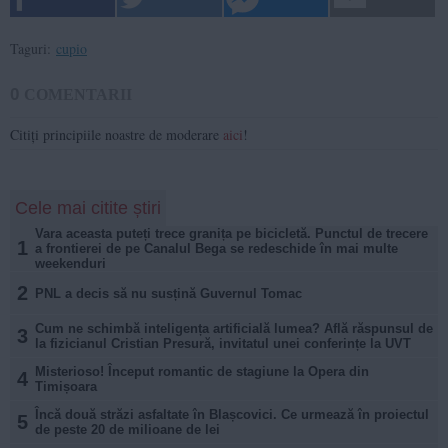
Taguri:
cupio
0
COMENTARII
Citiți principiile noastre de moderare
aici
!
Cele mai citite știri
Vara aceasta puteți trece granița pe bicicletă. Punctul de trecere
1
a frontierei de pe Canalul Bega se redeschide în mai multe
weekenduri
2
PNL a decis să nu susțină Guvernul Tomac
Cum ne schimbă inteligența artificială lumea? Află răspunsul de
3
la fizicianul Cristian Presură, invitatul unei conferințe la UVT
Misterioso! Început romantic de stagiune la Opera din
4
Timișoara
Încă două străzi asfaltate în Blașcovici. Ce urmează în proiectul
5
de peste 20 de milioane de lei