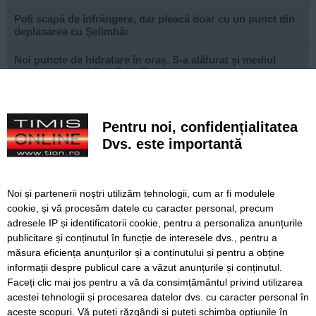
Poli scapă de înfrângere, dar pleacă doar cu un punct din
deplasarea cu Șelimbăr
Noi puncte de hidratare în oraș. S-a alăturat și mediul
privat inițiativei Primăriei Timișoara
„Recidivă” la baza sportivă din Dacia. Primăria a ridicat
niște echipamente amplasate ilegal
Pentru noi, confidențialitatea
Lucrări ale SDM în Timișoara, astăzi, 8 august
Dvs. este importantă
Ce facem astăzi, 8 august 2026, în Timișoara?
Noi și partenerii noștri utilizăm tehnologii, cum ar fi modulele
Cum arată televizorul care schimbă serile de acasă, fără
cookie, și vă procesăm datele cu caracter personal, precum
complicații
adresele IP și identificatorii cookie, pentru a personaliza anunțurile
publicitare și conținutul în funcție de interesele dvs., pentru a
Nouă copaci căzuți, dintre care patru pe mașini, la
Timișoara, în urma furtunii
măsura eficiența anunțurilor și a conținutului și pentru a obține
informații despre publicul care a văzut anunțurile și conținutul.
Faceți clic mai jos pentru a vă da consimțământul privind utilizarea
acestei tehnologii și procesarea datelor dvs. cu caracter personal în
aceste scopuri. Vă puteți răzgândi și puteți schimba opțiunile în