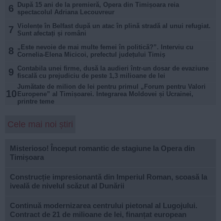
După 15 ani de la premieră, Opera din Timișoara reia
6
spectacolul Adriana Lecouvreur
Violențe în Belfast după un atac în plină stradă al unui refugiat.
7
Sunt afectați și români
„Este nevoie de mai multe femei în politică?”. Interviu cu
8
Cornelia-Elena Micicoi, prefectul județului Timiș
Contabila unei firme, dusă la audieri într-un dosar de evaziune
9
fiscală cu prejudiciu de peste 1,3 milioane de lei
Jumătate de milion de lei pentru primul „Forum pentru Valori
10
Europene” al Timișoarei. Integrarea Moldovei și Ucrainei,
printre teme
Cele mai noi știri
Misterioso! Început romantic de stagiune la Opera din
Timișoara
Construcție impresionantă din Imperiul Roman, scoasă la
iveală de nivelul scăzut al Dunării
Continuă modernizarea centrului pietonal al Lugojului.
Contract de 21 de milioane de lei, finanțat european