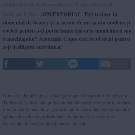
31 May 2024 09:00
Reactualizat la:
30 May 2024 14:45
Scris de T. Ex.
ADVERTORIAL. Ești trainer în
-
domeniul de beauty și ai nevoie de un spațiu modern și
cochet pentru a-ți putea împărtăși arta manichiurii sau
a machiajului? Academia Cupio este locul ideal pentru
a-ți desfășura activitatea!
Noua Academie Cupio, situată pe strada Constructorilor, nr.6, din
Timișoara, își deschide porțile cu beneficii exclusive pentru trainerii
din domeniul manichiurii și machiajului. Acest demers este menit să
sprijine dezvoltarea profesională a trainerilor și să asigure o
experiență de învățare de top pentru cursanți.