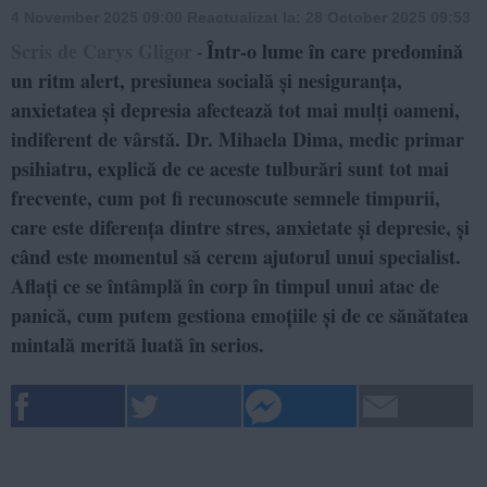
4 November 2025 09:00
Reactualizat la:
28 October 2025 09:53
Scris de Carys Gligor
Într-o lume în care predomină
-
un ritm alert, presiunea socială și nesiguranța,
anxietatea și depresia afectează tot mai mulți oameni,
indiferent de vârstă. Dr. Mihaela Dima, medic primar
psihiatru, explică de ce aceste tulburări sunt tot mai
frecvente, cum pot fi recunoscute semnele timpurii,
care este diferența dintre stres, anxietate și depresie, și
când este momentul să cerem ajutorul unui specialist.
Aflați ce se întâmplă în corp în timpul unui atac de
panică, cum putem gestiona emoțiile și de ce sănătatea
mintală merită luată în serios.