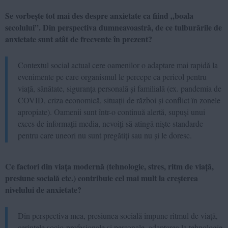
Se vorbește tot mai des despre anxietate ca fiind „boala
secolului”. Din perspectiva dumneavoastră, de ce tulburările de
anxietate sunt atât de frecvente în prezent?
Contextul social actual cere oamenilor o adaptare mai rapidă la
evenimente pe care organismul le percepe ca pericol pentru
viață, sănătate, siguranța personală și familială (ex. pandemia de
COVID, criza economică, situații de război și conflict în zonele
apropiate). Oamenii sunt într-o continuă alertă, supuși unui
exces de informații media, nevoiți să atingă niște standarde
pentru care uneori nu sunt pregătiți sau nu și le doresc.
Ce factori din viața modernă (tehnologie, stres, ritm de viață,
presiune socială etc.) contribuie cel mai mult la creșterea
nivelului de anxietate?
Din perspectiva mea, presiunea socială impune ritmul de viață,
cerințele socio-profesionale și personale, adaptarea la tehnologie