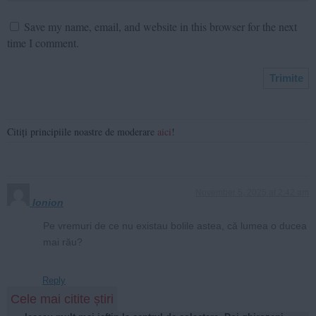
Save my name, email, and website in this browser for the next
time I comment.
Citiți principiile noastre de moderare
aici
!
November 5, 2025 at 2:42 am
Ionion
Pe vremuri de ce nu existau bolile astea, că lumea o ducea
mai rău?
Reply
Cele mai citite știri