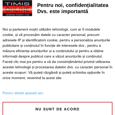
la final
Pentru noi, confidențialitatea
Dvs. este importantă
Cu un ghiozdan donat, puteți ajuta un copil să înceapă
anul școlar cu tot ce are nevoie. Campania revine la
Timișoara
Noi și partenerii noștri utilizăm tehnologii, cum ar fi modulele
Avansează șantierul Pasajului Slavici–Polonă. Lațcău: „La
cookie, și vă procesăm datele cu caracter personal, precum
sfârșitul anului viitor vom circula pe podurile noi”
adresele IP și identificatorii cookie, pentru a personaliza anunțurile
publicitare și conținutul în funcție de interesele dvs., pentru a
VIDEO. Din toamnă, încă 324 de locuri de cazare pentru
studenții UVT. Două cămine noi sunt aproape gata
măsura eficiența anunțurilor și a conținutului și pentru a obține
informații despre publicul care a văzut anunțurile și conținutul.
Faceți clic mai jos pentru a vă da consimțământul privind utilizarea
acestei tehnologii și procesarea datelor dvs. cu caracter personal în
aceste scopuri. Vă puteți răzgândi și puteți schimba opțiunile în
SERVICII
Redactia
Folosinta Cookie-urilor
orice moment, revenind la acest site.
Termeni si conditii de utilizare
Politica de confidentialitate
Pentru detalii apasati aici
Regulament postare și moderare comentarii
NU SUNT DE ACORD