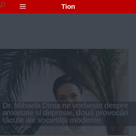
Tion
Dr. Mihaela Dima ne vorbește despre
anxietate și depresie, două provocări
tăcute ale societății moderne