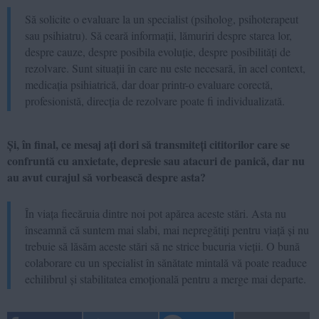
Să solicite o evaluare la un specialist (psiholog, psihoterapeut
sau psihiatru). Să ceară informații, lămuriri despre starea lor,
despre cauze, despre posibila evoluție, despre posibilități de
rezolvare. Sunt situații în care nu este necesară, în acel context,
medicația psihiatrică, dar doar printr-o evaluare corectă,
profesionistă, direcția de rezolvare poate fi individualizată.
Și, în final, ce mesaj ați dori să transmiteți cititorilor care se
confruntă cu anxietate, depresie sau atacuri de panică, dar nu
au avut curajul să vorbească despre asta?
În viața fiecăruia dintre noi pot apărea aceste stări. Asta nu
înseamnă că suntem mai slabi, mai nepregătiți pentru viață și nu
trebuie să lăsăm aceste stări să ne strice bucuria vieții. O bună
colaborare cu un specialist în sănătate mintală vă poate readuce
echilibrul și stabilitatea emoțională pentru a merge mai departe.