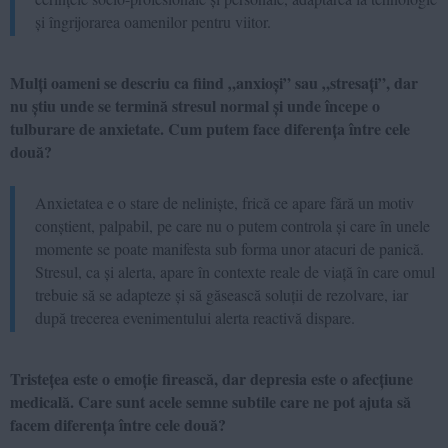
și îngrijorarea oamenilor pentru viitor.
Mulți oameni se descriu ca fiind „anxioși” sau „stresați”, dar
nu știu unde se termină stresul normal și unde începe o
tulburare de anxietate. Cum putem face diferența între cele
două?
Anxietatea e o stare de neliniște, frică ce apare fără un motiv
conștient, palpabil, pe care nu o putem controla și care în unele
momente se poate manifesta sub forma unor atacuri de panică.
Stresul, ca și alerta, apare în contexte reale de viață în care omul
trebuie să se adapteze și să găsească soluții de rezolvare, iar
după trecerea evenimentului alerta reactivă dispare.
Tristețea este o emoție firească, dar depresia este o afecțiune
medicală. Care sunt acele semne subtile care ne pot ajuta să
facem diferența între cele două?