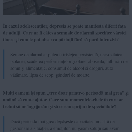
În cazul adolescenților, depresia se poate manifesta diferit față
de adulți. Care ar fi câteva semnale de alarmă specifice vârstei
tinere și cum le pot observa părinții fără să pară intruzivi?
Semne de alarmă ar putea fi tristețea persistentă, nervozitatea,
izolarea, scăderea performanțelor școlare, oboseala, tulburări de
somn și alimentație, consumul de alcool și droguri, auto-
vătămare, lipsa de scop, gânduri de moarte.
Mulți oameni își spun „trec doar printr-o perioadă mai grea” și
amână să caute ajutor. Care sunt momentele-cheie în care ar
trebui să ne îngrijorăm și să cerem sprijin de specialitate?
Dacă perioada mai grea depășește capacitatea noastră de
gestionare a situației, a emoțiilor, nu găsim soluții sau avem