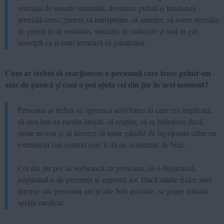
senzația de moarte iminentă, deoarece pulsul și tensiunea
arterială cresc; putem să transpirăm, să amețim, să avem senzația
de greață și să vomităm, senzația de sufocare și nod în gât,
amorțeli ca și cum urmează să paralizăm.
Cum ar trebui să reacționeze o persoană care trece printr-un
atac de panică și cum o pot ajuta cei din jur în acel moment?
Persoana ar trebui să oprească activitatea în care era implicată,
să stea într-un mediu liniștit, să respire, să se hidrateze dacă
simte nevoia și să încerce să mute gândul de îngrijorare către un
eveniment sau context care îi dă un sentiment de bine.
Cei din jur pot să vorbească cu persoana, să o liniștească,
asigurând-o de prezența și suportul lor. Dacă stările fizice sunt
intense sau persoana are și alte boli asociate, se poate solicita
sprijin medical.