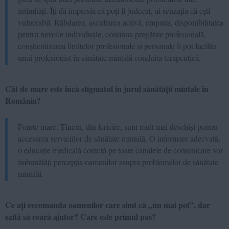
intimități. Îți dă impresia că poți fi judecat, ai senzația că ești
vulnerabil. Răbdarea, ascultarea activă, empatia, disponibilitatea
pentru nevoile individuale, continua pregătire profesională,
conștientizarea limitelor profesionale și personale îi pot facilita
unui profesionist în sănătate mintală conduita terapeutică.
Cât de mare este încă stigmatul în jurul sănătății mintale în
România?
Foarte mare. Tinerii, din fericire, sunt mult mai deschiși pentru
accesarea serviciilor de sănătate mintală. O informare adecvată,
o educație medicală corectă pe toate canalele de comunicare vor
îmbunătăți percepția oamenilor asupra problemelor de sănătate
mintală.
Ce ați recomanda oamenilor care simt că „nu mai pot”, dar
ezită să ceară ajutor? Care este primul pas?