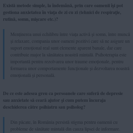
Există metode simple, la îndemână, prin care oamenii își pot
gestiona anxietatea în viața de zi cu zi (tehnici de respirație,
rutină, somn, mișcare etc.)?
Menținerea unui echilibru între viața activă și somn, între muncă
și relaxare, compania unor oameni pozitivi care să ne asigure un
suport emoțional real sunt elemente aparent banale, dar care
contribuie major la sănătatea noastră mintală. Psihoterapia este
importantă pentru rezolvarea unor traume emoționale, pentru
formarea unor comportamente funcționale și dezvoltarea noastră
emoțională și personală.
De ce este adesea greu ca persoanele care suferă de depresie
sau anxietate să ceară ajutor și cum putem încuraja
deschiderea către psihiatru sau psiholog?
Din păcate, în România persistă stigma pentru oamenii cu
probleme de sănătate mintală din cauza lipsei de informare.