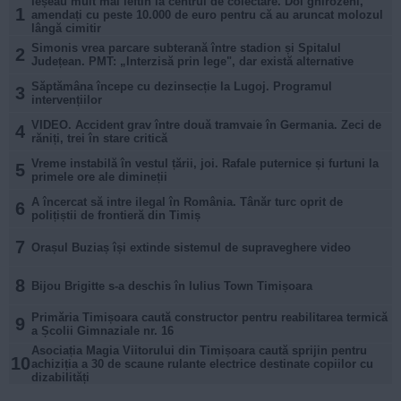
Ieșeau mult mai ieftin la centrul de colectare. Doi ghirozeni,
1
amendați cu peste 10.000 de euro pentru că au aruncat molozul
lângă cimitir
Simonis vrea parcare subterană între stadion și Spitalul
2
Județean. PMT: „Interzisă prin lege", dar există alternative
Săptămâna începe cu dezinsecție la Lugoj. Programul
3
intervențiilor
VIDEO. Accident grav între două tramvaie în Germania. Zeci de
4
răniți, trei în stare critică
Vreme instabilă în vestul țării, joi. Rafale puternice și furtuni la
5
primele ore ale dimineții
A încercat să intre ilegal în România. Tânăr turc oprit de
6
polițiștii de frontieră din Timiș
7
Orașul Buziaș își extinde sistemul de supraveghere video
8
Bijou Brigitte s-a deschis în Iulius Town Timișoara
Primăria Timișoara caută constructor pentru reabilitarea termică
9
a Școlii Gimnaziale nr. 16
Asociația Magia Viitorului din Timișoara caută sprijin pentru
10
achiziția a 30 de scaune rulante electrice destinate copiilor cu
dizabilități