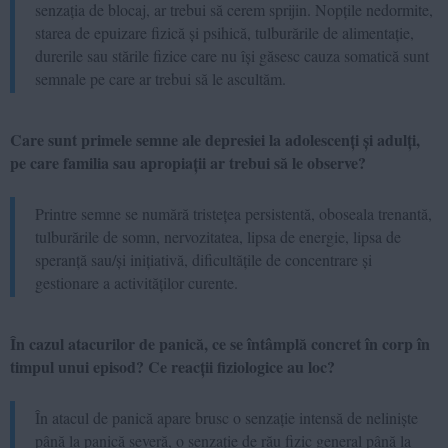
senzația de blocaj, ar trebui să cerem sprijin. Nopțile nedormite,
starea de epuizare fizică și psihică, tulburările de alimentație,
durerile sau stările fizice care nu își găsesc cauza somatică sunt
semnale pe care ar trebui să le ascultăm.
Care sunt primele semne ale depresiei la adolescenți și adulți,
pe care familia sau apropiații ar trebui să le observe?
Printre semne se numără tristețea persistentă, oboseala trenantă,
tulburările de somn, nervozitatea, lipsa de energie, lipsa de
speranță sau/și inițiativă, dificultățile de concentrare și
gestionare a activităților curente.
În cazul atacurilor de panică, ce se întâmplă concret în corp în
timpul unui episod? Ce reacții fiziologice au loc?
În atacul de panică apare brusc o senzație intensă de neliniște
până la panică severă, o senzație de rău fizic general până la