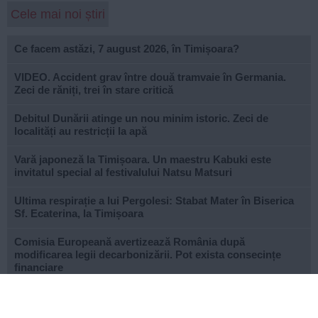
Cele mai noi știri
Ce facem astăzi, 7 august 2026, în Timișoara?
VIDEO. Accident grav între două tramvaie în Germania.
Zeci de răniți, trei în stare critică
Debitul Dunării atinge un nou minim istoric. Zeci de
localități au restricții la apă
Vară japoneză la Timișoara. Un maestru Kabuki este
invitatul special al festivalului Natsu Matsuri
Ultima respirație a lui Pergolesi: Stabat Mater în Biserica
Sf. Ecaterina, la Timișoara
Comisia Europeană avertizează România după
modificarea legii decarbonizării. Pot exista consecințe
financiare
După aproape patru ani de lucrări, proiectul de
modernizare a Școlii Gimnaziale din Dudeștii Noi a ajuns