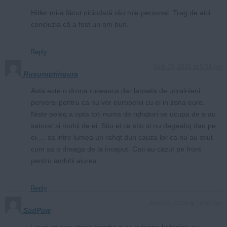
Hitler mi-a făcut niciodată rău mie personal. Trag de aici
concluzia că a fost un om bun.
Reply
April 25, 2026 at 5:54 pm
Rusuruptingura
Asta este o drona ruseasca dar lansata de ucrainieni
perversi pentru ca nu vor europenii cu ei in zona euro.
Niste peleq a opta toti numa de rqhqturi se ocupa de s-au
saturat si rushii de ei. Stiu ei ce stiu si nu degeabq dau pe
ei…. sa intre lumea un rahqt dun cauza lor ca nu au stiut
cum sa o dreaga de la inceput. Cati au cazut pe front
pentru ambitii aiurea
Reply
April 25, 2026 at 10:56 pm
SadPaw
i-auzi ca cica stirea bomba e ca avioane britanice au