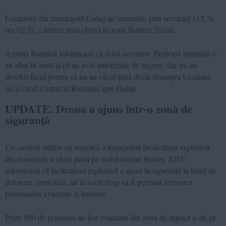
Locuitorii din municipiul Galați au semnalat, prin serviciul 112, la
ora 02.31, căderea unui obiect în zona Bariera Traian.
Armata Română informează că două aeronave Typhoon britanice s-
au aflat în zonă și că au avut autorizație de tragere, dar nu au
deschis focul pentru că nu au văzut ținta decât deasupra Ucrainei,
nu și când a intrat în România spre Galați.
UPDATE. Drona a ajuns într-o zonă de
siguranță
Un camion militar cu remorcă a transportat încărcătura explozivă
din zonaunde a căzut până pe malul lacului Brateș. IGSU
informează că încărcătura explozivă a ajuns în siguranță la locul de
detonare controlată, iar în scurt timp va fi permisă revenirea
persoanelor evacuate la locuințe.
Peste 500 de persoane au fost evacuate din zona de impact și de pe