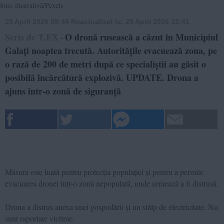
foto: ilustrativă/Pexels
25 April 2026 09:44
Reactualizat la:
25 April 2026 13:41
Scris de T.EX
O dronă rusească a căzut în Municipiul
-
Galați noaptea trecută. Autoritățile evacuează zona, pe
o rază de 200 de metri după ce specialiștii au găsit o
posibilă încărcătură explozivă. UPDATE. Drona a
ajuns într-o zonă de siguranță
Măsura este luată pentru protecția populației și pentru a permite
evacuarea dronei într-o zonă nepopulată, unde urmează a fi distrusă.
Drona a distrus anexa unei gospodării și un stâlp de electricitate. Nu
sunt raportate victime.