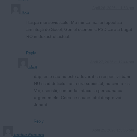
April 26, 2026 at 1:58 pm
Xxx
Hai,pa mai sovieticule. Ma mir ca mai ai tupeul sa
amintești de Socol, Geniul economic PSD care a bagat
RO in dezastrul actual.
Reply
April 27, 2026 at 12:44 pm
dap
dap, este sau nu este adevarat ca respectivii bani
NU scad deficitul, asta era subiectul, nu cine a zis.
Voi, useristii, confundati atacul la persoana cu
argumentele. Ceea ce spune totul despre voi.
Jenant.
Reply
April 25, 2026 at 3:55 pm
Ionica Franaru