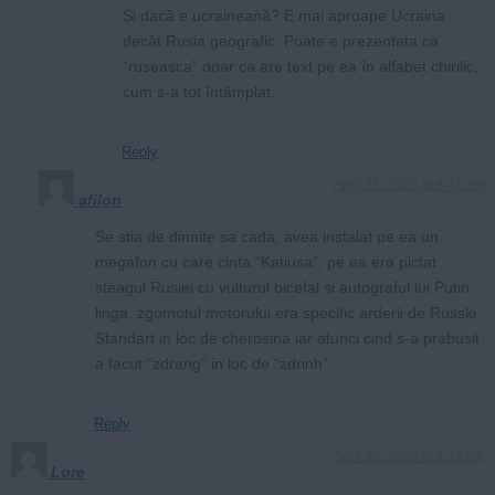
Și dacă e ucraineană? E mai aproape Ucraina
decât Rusia geografic. Poate e prezentata ca
“ruseasca” doar ca are text pe ea în alfabet chirilic,
cum s-a tot întâmplat.
Reply
April 27, 2026 at 9:47 pm
afilon
Se stia de dinaite sa cada, avea instalat pe ea un
megafon cu care cinta “Katiusa”, pe ea era pictat
steagul Rusiei cu vulturul bicefal si autograful lui Putin
linga, zgomotul motorului era specific arderii de Russki
Standart in loc de cherosina iar atunci cind s-a prabusit
a facut “zdrang” in loc de “zdrinh”.
Reply
April 25, 2026 at 2:33 pm
Lore