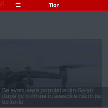
Tion
Se evacuează populația din Galați
după ce o dronă rusească a căzut pe
teritoriu