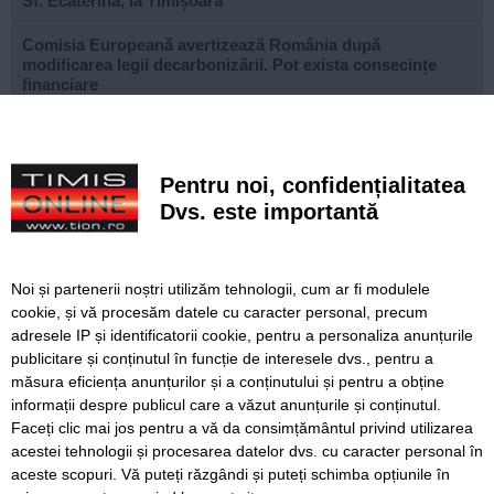
Sf. Ecaterina, la Timișoara
Comisia Europeană avertizează România după
modificarea legii decarbonizării. Pot exista consecințe
financiare
După aproape patru ani de lucrări, proiectul de
modernizare a Școlii Gimnaziale din Dudeștii Noi a ajuns
la final
Pentru noi, confidențialitatea
Dvs. este importantă
Cu un ghiozdan donat, puteți ajuta un copil să înceapă
anul școlar cu tot ce are nevoie. Campania revine la
Timișoara
Noi și partenerii noștri utilizăm tehnologii, cum ar fi modulele
Avansează șantierul Pasajului Slavici–Polonă. Lațcău: „La
cookie, și vă procesăm datele cu caracter personal, precum
sfârșitul anului viitor vom circula pe podurile noi”
adresele IP și identificatorii cookie, pentru a personaliza anunțurile
publicitare și conținutul în funcție de interesele dvs., pentru a
VIDEO. Din toamnă, încă 324 de locuri de cazare pentru
studenții UVT. Două cămine noi sunt aproape gata
măsura eficiența anunțurilor și a conținutului și pentru a obține
informații despre publicul care a văzut anunțurile și conținutul.
Faceți clic mai jos pentru a vă da consimțământul privind utilizarea
acestei tehnologii și procesarea datelor dvs. cu caracter personal în
aceste scopuri. Vă puteți răzgândi și puteți schimba opțiunile în
SERVICII
Redactia
Folosinta Cookie-urilor