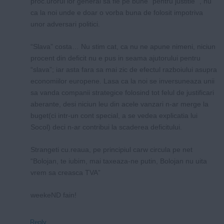
proc.urorul lor general sa fie pe bune “pentru justitie” , nu
ca la noi unde e doar o vorba buna de folosit impotriva
unor adversari politici.
“Slava” costa… Nu stim cat, ca nu ne apune nimeni, niciun
procent din deficit nu e pus in seama ajutorului pentru
“slava”; iar asta fara sa mai zic de efectul razboiului asupra
economiilor europene. Lasa ca la noi se inversuneaza unii
sa vanda companii strategice folosind tot felul de justificari
aberante, desi niciun leu din acele vanzari n-ar merge la
buget(ci intr-un cont special, a se vedea explicatia lui
Socol) deci n-ar contribui la scaderea deficitului.
Strangeti cu.reaua, pe principiul carw circula pe net
“Bolojan, te iubim, mai taxeaza-ne putin, Bolojan nu uita
vrem sa creasca TVA”
weekeND fain!
Reply