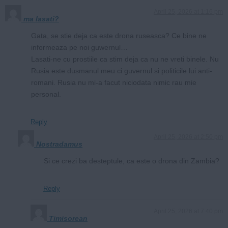
April 25, 2026 at 1:16 pm
ma lasati?
Gata, se stie deja ca este drona ruseasca? Ce bine ne
informeaza pe noi guwernul…
Lasati-ne cu prostiile ca stim deja ca nu ne vreti binele. Nu
Rusia este dusmanul meu ci guvernul si politicile lui anti-
romani. Rusia nu mi-a facut niciodata nimic rau mie
personal.
Reply
April 25, 2026 at 2:50 pm
Nostradamus
Si ce crezi ba desteptule, ca este o drona din Zambia?
Reply
April 25, 2026 at 7:40 pm
Timisorean