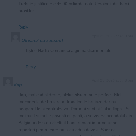
Trebuie justificate cele 90 miliarde date Ucrainei, din banii
prostilor.
Reply
April 25, 2026 at 4:00 pm
Olteanu' cu zaibărul
Ești o Nadia Comăneci a gimnasticii mentale.
Reply
April 25, 2026 at 3:48 pm
dap
dap, mai cad si drone, niciun sistem nu e perfect. Nici
macar cele de bruiere a dronelor, le bruiaza dar nu
neaparat le si controleaza. Dar mai sunt si “false flags”. Si
mai sunt si multe povesti cu pesti, a se vedea scandalul din
Belgia unde s-au cheltuit bani frumosi in urma unor
raportari pentru care nu s-au adus dovezi. Sper ca