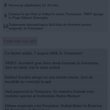
8
Horoscop săptămâna 13- 19 iulie
Cinema în aer liber și fotbal în inima Timișoarei. TMFF ajunge
9
în Piața Sfântul Gheorghe
Tratamente stomatologice fără bilet de trimitere pentru
10
asigurați, la Timișoara
Cele mai noi știri
Ce facem astăzi, 7 august 2026, în Timișoara?
VIDEO. Accident grav între două tramvaie în Germania.
Zeci de răniți, trei în stare critică
Debitul Dunării atinge un nou minim istoric. Zeci de
localități au restricții la apă
Vară japoneză la Timișoara. Un maestru Kabuki este
invitatul special al festivalului Natsu Matsuri
Ultima respirație a lui Pergolesi: Stabat Mater în Biserica