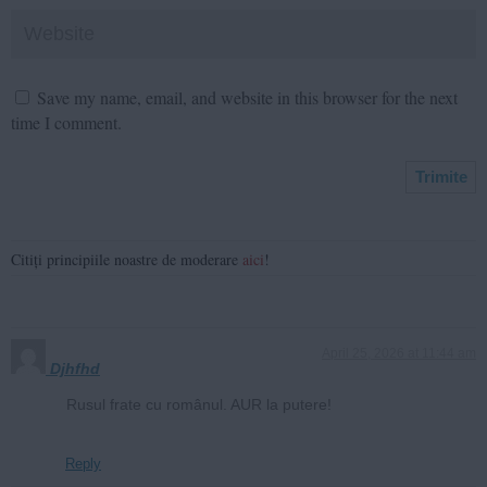
Save my name, email, and website in this browser for the next
time I comment.
Citiți principiile noastre de moderare
aici
!
April 25, 2026 at 11:44 am
Djhfhd
Rusul frate cu românul. AUR la putere!
Reply