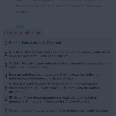
decolat din rromania ca sa doboare drone deasupra
ucrainei
Reply
Cele mai citite știri
1
Bonnie Tyler a murit la 75 de ani
RETIM și ADID Timiș reiau campania de informare „Colectează
2
separat, neapărat! Evită penalizările”
VIDEO. Accident grav între două tramvaie în Germania. Zeci de
3
răniți, trei în stare critică
Încă un autobuz va circula deviat din cauza lucrărilor din
4
intersecția Take Ionescu – Badea Cârțan
Viena dublează taxa turistică după un număr record de
5
vizitatori. Hotelierii avertizează: „Ucidem vaca de muls a
turismului”
88 de ani între două imagini și o viață dedicată păstrării
6
memoriei Timișoarei. Povestea lui Andrei Pogány
7
Obiceiuri care îi ajută pe copii să mănânce mai multe legume