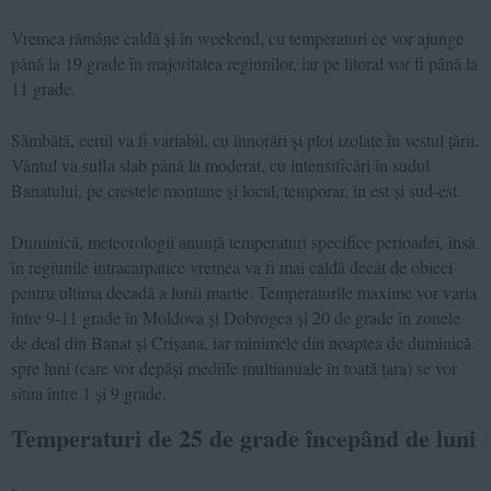
Vremea rămâne caldă și în weekend, cu temperaturi ce vor ajunge
până la 19 grade în majoritatea regiunilor, iar pe litoral vor fi până la
11 grade.
Sâmbătă, cerul va fi variabil, cu înnorări și ploi izolate în vestul țării.
Vântul va sufla slab până la moderat, cu intensificări în sudul
Banatului, pe crestele montane și local, temporar, în est și sud-est.
Duminică, meteorologii anunță temperaturi specifice perioadei, însă
în regiunile intracarpatice vremea va fi mai caldă decât de obicei
pentru ultima decadă a lunii martie. Temperaturile maxime vor varia
între 9-11 grade în Moldova și Dobrogea și 20 de grade în zonele
de deal din Banat și Crișana, iar minimele din noaptea de duminică
spre luni (care vor depăși mediile multianuale în toată țara) se vor
situa între 1 și 9 grade.
Temperaturi de 25 de grade începând de luni