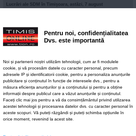
Lucrări ale SDM în Timișoara, astăzi, 7 august
Ce facem astăzi, 7 august 2026, în Timișoara?
VIDEO. Accident grav între două tramvaie în Germania.
Pentru noi, confidențialitatea
Zeci de răniți, trei în stare critică
Dvs. este importantă
Debitul Dunării atinge un nou minim istoric. Zeci de
localități au restricții la apă
Noi și partenerii noștri utilizăm tehnologii, cum ar fi modulele
Vară japoneză la Timișoara. Un maestru Kabuki este
cookie, și vă procesăm datele cu caracter personal, precum
invitatul special al festivalului Natsu Matsuri
adresele IP și identificatorii cookie, pentru a personaliza anunțurile
publicitare și conținutul în funcție de interesele dvs., pentru a
Ultima respirație a lui Pergolesi: Stabat Mater în Biserica
Sf. Ecaterina, la Timișoara
măsura eficiența anunțurilor și a conținutului și pentru a obține
informații despre publicul care a văzut anunțurile și conținutul.
Faceți clic mai jos pentru a vă da consimțământul privind utilizarea
acestei tehnologii și procesarea datelor dvs. cu caracter personal în
aceste scopuri. Vă puteți răzgândi și puteți schimba opțiunile în
SERVICII
Redactia
Folosinta Cookie-urilor
orice moment, revenind la acest site.
Termeni si conditii de utilizare
Politica de confidentialitate