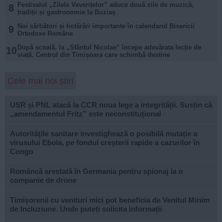
Festivalul „Zilele Veverițelor” aduce două zile de muzică,
8
tradiții și gastronomie la Buziaș
Noi sărbători și hotărâri importante în calendarul Bisericii
9
Ortodoxe Române
După școală, la „Sfântul Nicolae” începe adevărata lecție de
10
viață. Centrul din Timișoara care schimbă destine
Cele mai noi știri
USR și PNL atacă la CCR noua lege a integrității. Susțin că
„amendamentul Fritz” este neconstituțional
Autoritățile sanitare investighează o posibilă mutație a
virusului Ebola, pe fondul creșterii rapide a cazurilor în
Congo
Româncă arestată în Germania pentru spionaj la o
companie de drone
Timișorenii cu venituri mici pot beneficia de Venitul Minim
de Incluziune. Unde puteți solicita informații