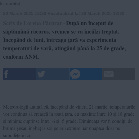
foto: arhivă
20 March 2025 13:20
Reactualizat la:
20 March 2025 13:20
Scris de Lorena Păcurar
După un început de
-
săptămână răcoros, vremea se va încălzi treptat.
Începând de luni, întreaga țară va experimenta
temperaturi de vară, atingând până la 25 de grade,
conform ANM.
Meteorologii anunță că, începând de vineri, 21 martie, temperaturile
vor continua să crească în toată țara, cu maxime între 10 și 18 grade
și minime cuprinse între -6 și -5 grade. Dimineața vor fi condiții de
brumă și/sau îngheț la sol pe arii extinse, iar noaptea doar pe
suprafețe mici.