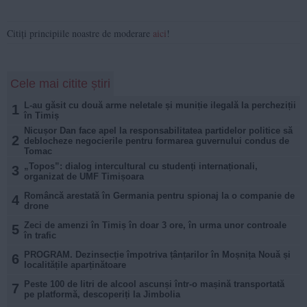
Citiți principiile noastre de moderare
aici
!
Cele mai citite știri
L-au găsit cu două arme neletale și muniție ilegală la percheziții
1
în Timiș
Nicușor Dan face apel la responsabilitatea partidelor politice să
2
deblocheze negocierile pentru formarea guvernului condus de
Tomac
„Topos”: dialog intercultural cu studenți internaționali,
3
organizat de UMF Timișoara
Româncă arestată în Germania pentru spionaj la o companie de
4
drone
Zeci de amenzi în Timiș în doar 3 ore, în urma unor controale
5
în trafic
PROGRAM. Dezinsecție împotriva țânțarilor în Moșnița Nouă și
6
localitățile aparținătoare
Peste 100 de litri de alcool ascunși într-o mașină transportată
7
pe platformă, descoperiți la Jimbolia