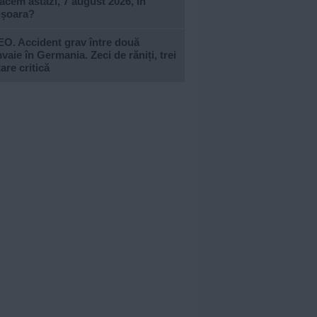
acem astăzi, 7 august 2026, în
ișoara?
EO. Accident grav între două
vaie în Germania. Zeci de răniți, trei
tare critică