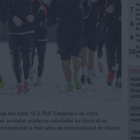
Pe
7
ma
de
Fe
8
zi
Bu
No
9
ca
Du
10
ad
Ti
Cele
Noil
Toll
Noul
oct
FOT
coși din lotul ACS Poli Timișoara de către
bucu
u acceptat scăderea salariului au decis să se
mod
ntrenamente a fost adus un internațional de tineret
VIDE
kilo