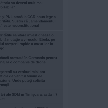
ătoria va deveni mult mai
ortabilă”
 și PNL atacă la CCR noua lege a
grității. Susțin că „amendamentul
z” este neconstituțional
ritățile sanitare investighează o
bilă mutație a virusului Ebola, pe
ul creșterii rapide a cazurilor în
go
âncă arestată în Germania pentru
onaj la o companie de drone
șorenii cu venituri mici pot
ficia de Venitul Minim de
uziune. Unde puteți solicita
rmații
ări ale SDM în Timișoara, astăzi, 7
ust