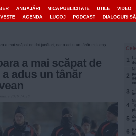
IBER
ANGAJĂRI
MICA PUBLICITATE
UTILE
VIDEO
OVESTE
AGENDA
LUGOJ
PODCAST
DIALOGURI S
a a mai scăpat de doi jucători, dar a adus un tânăr mijlocaș
Cele
L-
1
oara a mai scăpat de
il
Ni
r a adus un tânăr
pa
2
ne
ovean
c
„T
3
in
anuary 2019 14:28
No
4
To
pl
Ze
5
ur
PR
6
în