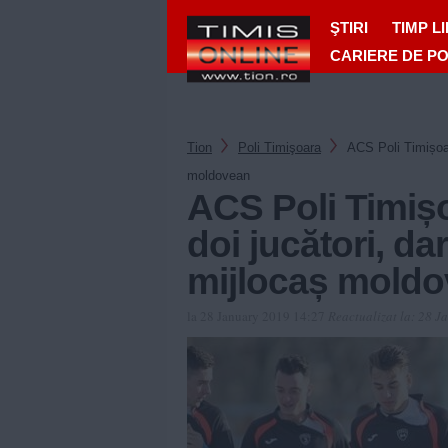
ŞTIRI
TIMP L
CARIERE DE P
Tion
Poli Timişoara
ACS Poli Timișoar
moldovean
ACS Poli Timiș
doi jucători, da
mijlocaș mold
la 28 January 2019 14:27
Reactualizat la:
28 J