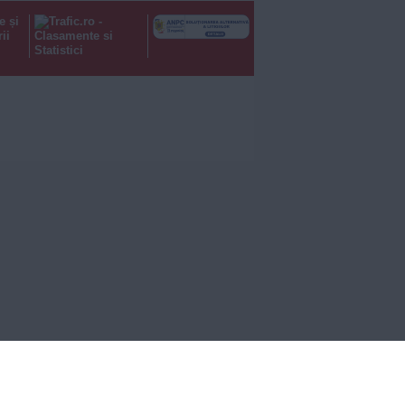
e și
ii