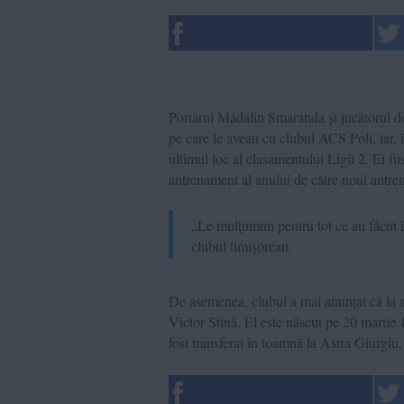
Portarul Mădălin Smaranda și jucătorul d
pe care le aveau cu clubul ACS Poli, iar, î
ultimul loc al clasamentului Ligii 2. Ei fu
antrenament al anului de către noul antre
„Le mulțumim pentru tot ce au făcut în
clubul timișorean.
De asemenea, clubul a mai anunțat că la a
Victor Stînă. El este născut pe 20 martie 
fost transferat în toamnă la Astra Giurgiu