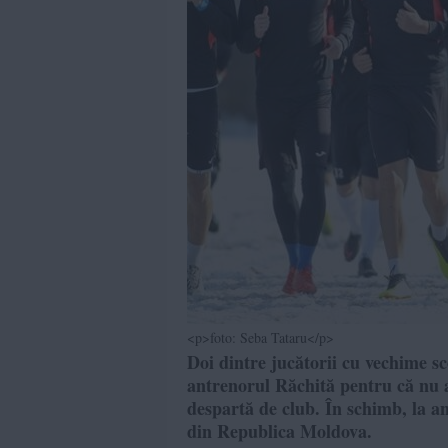
<p>foto: Seba Tataru</p>
Doi dintre jucătorii cu vechime s
antrenorul Răchită pentru că nu a
despartă de club. În schimb, la a
din Republica Moldova.