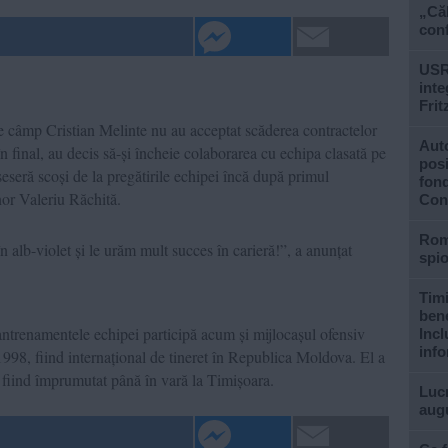
„Căl
conf
USR
inte
Frit
e câmp Cristian Melinte nu au acceptat scăderea contractelor
Auto
n final, au decis să-și încheie colaborarea cu echipa clasată pe
posi
seseră scoși de la pregătirile echipei încă după primul
fond
nor Valeriu Răchită.
Con
Rom
 alb-violet și le urăm mult succes în carieră!”, a anunțat
spi
Timi
bene
ntrenamentele echipei participă acum și mijlocașul ofensiv
Incl
info
1998, fiind internațional de tineret în Republica Moldova. El a
, fiind împrumutat până în vară la Timișoara.
Lucr
aug