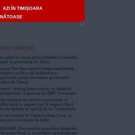
AZI ÎN TIMIȘOARA
ĂNĂTOASE
 mai citite știri
au găsit cu două arme neletale și muniție
egală la percheziții în Timiș
cușor Dan face apel la responsabilitatea
rtidelor politice să deblocheze
gocierile pentru formarea guvernului
ondus de Tomac
opos”: dialog intercultural cu studenți
ternaționali, organizat de UMF Timișoara
ile sisteme de tarifare a rovinietei și
llRo intră în vigoare pe 31 august. Noul
an de tarifare se aplică de la 1 octombrie
ci de amenzi în Timiș în doar 3 ore, în
ma unor controale în trafic
OGRAM. Dezinsecție împotriva țânțarilor
 Moșnița Nouă și localitățile aparținătoare