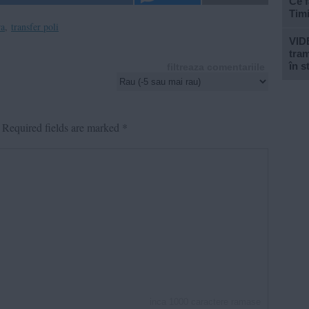
Ce f
Tim
ra
,
transfer poli
VID
tram
în s
filtreaza comentariile
Required fields are marked
*
inca
1000
caractere ramase