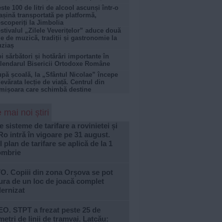
ste 100 de litri de alcool ascunși într-o
șină transportată pe platformă,
scoperiți la Jimbolia
stivalul „Zilele Veverițelor” aduce două
le de muzică, tradiții și gastronomie la
ziaș
i sărbători și hotărâri importante în
lendarul Bisericii Ortodoxe Române
pă școală, la „Sfântul Nicolae” începe
evărata lecție de viață. Centrul din
mișoara care schimbă destine
 mai noi știri
e sisteme de tarifare a rovinietei și
Ro intră în vigoare pe 31 august.
 plan de tarifare se aplică de la 1
ombrie
O. Copiii din zona Orșova se pot
ra de un loc de joacă complet
ernizat
O. STPT a frezat peste 25 de
metri de linii de tramvai. Lațcău: