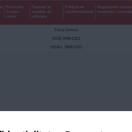
ia
Folosinta
Termeni si
Politica de
Regulament postar
Cookie-
conditii de
confidentialitate
moderare comentar
urilor
utilizare
Timiș Online
ISSN 3008-2323
ISSN-L 3008-2323