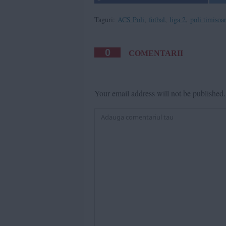
Taguri:
ACS Poli
,
fotbal
,
liga 2
,
poli timisoa
0
COMENTARII
Your email address will not be published.