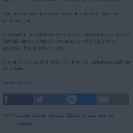
Sute de locuinţe au fost evacuate şi au fost deschise adăposturi
pentru sinistraţi.
Arkansas
Guvernatorul de
, Mike Beebe, a decretat stare de urgenţă
sâmbătă, după ce a vizitat o comunitate la sud de Little Rock,
afectată de furtuni încă de vineri.
Arkansas
În total, 20 de tornade şi furtuni s-au format în
, Alabama
şi Louisiana.
Sursa: Newsin
Taguri:
america
,
arkansas
,
inundatii
,
Mississippi
,
news
,
stiri
,
sua
,
Tennessee