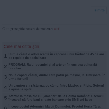
Citiți principiile noastre de moderare
aici
!
Cele mai citite știri
Cum a căzut o adolescentă în capcana unui bărbat de 45 de ani
1
pe rețelele de socializare
PROGRAM. Raiul boemiei și-al artelor, în enclava culturală
2
Socolari
Nouă copaci căzuți, dintre care patru pe mașini, la Timișoara, în
3
urma furtunii
Un camion s-a răsturnat pe câmp, între Mașloc și Fibiș. Șoferul
4
a ajuns la spital
Atenție la mesajele cu „amenzi” de la Poliția Română! Escrocii
5
încearcă să fure bani și date bancare prin SMS-uri false
Începe postul Adormirii Maicii Domnului. Preotul Horia Țâru:
6