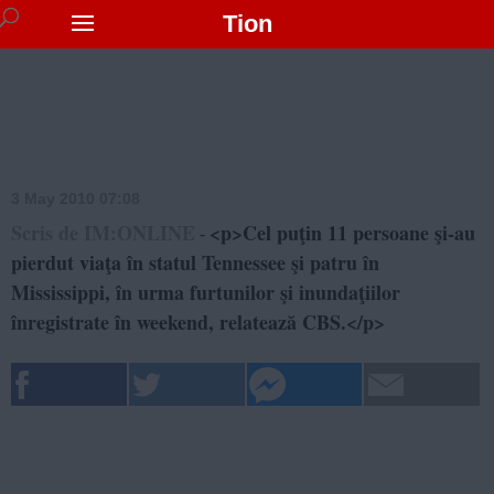
Tion
3 May 2010 07:08
Scris de IM:ONLINE
<p>Cel puţin 11 persoane şi-au
-
pierdut viaţa în statul Tennessee şi patru în
Mississippi, în urma furtunilor şi inundaţiilor
înregistrate în weekend, relatează CBS.</p>