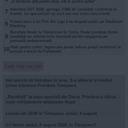
„O doctorie atât pentru trup, cât și pentru suflet”
Admitere UVT 2026: aproape 3.800 de candidați confirmați la
7
licență. Ce specializări au avut cea mai mare concurență
Primul meci a lui Poli din Liga 2 se dispută astăzi pe Stadionul
8
Electrica
Rezultate finale la Titularizare în Timiș. Peste jumătate dintre
9
candidați au obținut nota necesară pentru angajarea pe
perioadă nedeterminată
Vești pentru șoferi: legea care poate reduce prețul motorinei la
10
pompă a trecut de Parlament
Cele mai noi știri
Noi puncte de hidratare în oraș. S-a alăturat și mediul
privat inițiativei Primăriei Timișoara
„Recidivă” la baza sportivă din Dacia. Primăria a ridicat
niște echipamente amplasate ilegal
Lucrări ale SDM în Timișoara, astăzi, 8 august
Ce facem astăzi, 8 august 2026, în Timișoara?