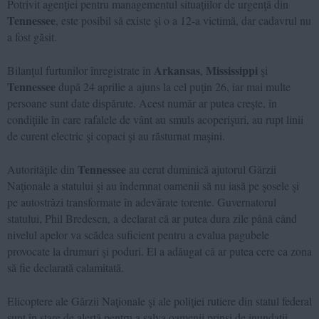
Potrivit agenţiei pentru managementul situaţiilor de urgenţă din
Tennessee
, este posibil să existe şi o a 12-a victimă, dar cadavrul nu
a fost găsit.
Arkansas
Mississippi
Bilanţul furtunilor înregistrate în
,
şi
Tennessee
după 24 aprilie a ajuns la cel puţin 26, iar mai multe
persoane sunt date dispărute. Acest număr ar putea creşte, în
condiţiile în care rafalele de vânt au smuls acoperişuri, au rupt linii
de curent electric şi copaci şi au răsturnat maşini.
Tennessee
Autorităţile din
au cerut duminică ajutorul Gărzii
Naţionale a statului şi au îndemnat oamenii să nu iasă pe şosele şi
pe autostrăzi transformate în adevărate torente. Guvernatorul
statului, Phil Bredesen, a declarat că ar putea dura zile până când
nivelul apelor va scădea suficient pentru a evalua pagubele
provocate la drumuri şi poduri. El a adăugat că ar putea cere ca zona
să fie declarată calamitată.
Elicoptere ale Gărzii Naţionale şi ale poliţiei rutiere din statul federal
sunt în stare de alertă pentru a salva oamenii prinşi de inundaţii.