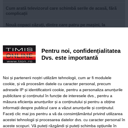
Cum arată televizorul care schimbă serile de acasă, fără
complicații
Nouă copaci căzuți, dintre care patru pe mașini, la
Timișoara, în urma furtunii
Elev de la „Loga”, medalie de aur la Olimpiada
Internațională de Inteligență Artificială
Pentru noi, confidențialitatea
Dvs. este importantă
Documentarul săptămânii: „Monsters of God”, povestea
din spatele comerțului ilegal cu animale exotice
FOTO. Un părinte din Timișoara a primit premiul I la nivel
Noi și partenerii noștri utilizăm tehnologii, cum ar fi modulele
național la Gala Elevului Reprezentant
cookie, și vă procesăm datele cu caracter personal, precum
adresele IP și identificatorii cookie, pentru a personaliza anunțurile
VIDEO. Arena „Eroii Timișoarei”, aproximativ 85% gata.
publicitare și conținutul în funcție de interesele dvs., pentru a
Când va fi montat gazonul și când va fi inaugurat
stadionul
măsura eficiența anunțurilor și a conținutului și pentru a obține
informații despre publicul care a văzut anunțurile și conținutul.
Faceți clic mai jos pentru a vă da consimțământul privind utilizarea
acestei tehnologii și procesarea datelor dvs. cu caracter personal în
aceste scopuri. Vă puteți răzgândi și puteți schimba opțiunile în