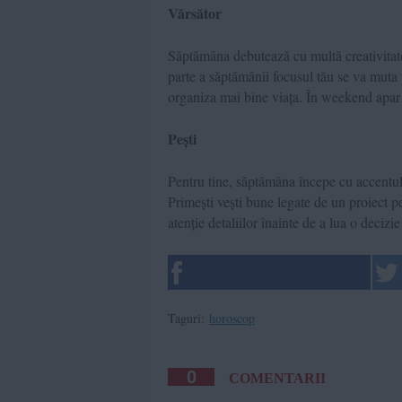
Vărsător
Săptămâna debutează cu multă creativitate
parte a săptămânii focusul tău se va muta p
organiza mai bine viața. În weekend apar op
Pești
Pentru tine, săptămâna începe cu accentul
Primești vești bune legate de un proiect p
atenție detaliilor înainte de a lua o deciz
Taguri:
horoscop
0
COMENTARII