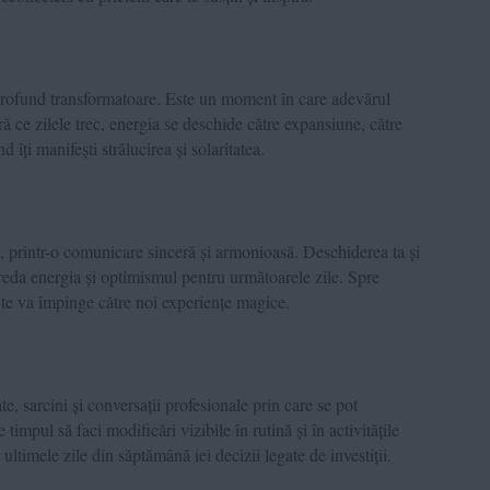
 profund transformatoare. Este un moment în care adevărul
ă ce zilele trec, energia se deschide către expansiune, către
 îți manifești strălucirea și solaritatea.
ii, printr-o comunicare sinceră și armonioasă. Deschiderea ta și
r reda energia și optimismul pentru următoarele zile. Spre
 te va împinge către noi experiențe magice.
e, sarcini și conversații profesionale prin care se pot
timpul să faci modificări vizibile în rutină și în activitățile
În ultimele zile din săptămână iei decizii legate de investiții.