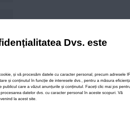
his browser for the next time I comment.
idențialitatea Dvs. este
le cookie, și vă procesăm datele cu caracter personal, precum adresele I
itare și conținutul în funcție de interesele dvs., pentru a măsura eficienț
e publicul care a văzut anunțurile și conținutul. Faceți clic mai jos pentr
i procesarea datelor dvs. cu caracter personal în aceste scopuri. Vă
venind la acest site.
ia
Folosinta
Termeni si
Politica de
Regulament postar
Cookie-
conditii de
confidentialitate
moderare comentar
urilor
utilizare
Timiș Online
ISSN 3008-2323