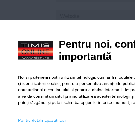
Save my name, email, and website in t
Pentru noi, conf
importantă
Citiți principiile noastre de moderare
aici
!
Noi și partenerii noștri utilizăm tehnologii, cum ar fi module
și identificatorii cookie, pentru a personaliza anunțurile public
anunțurilor și a conținutului și pentru a obține informații despr
a vă da consimțământul privind utilizarea acestei tehnologii ș
puteți răzgândi și puteți schimba opțiunile în orice moment, re
SERVICII
Redact
Pentru detalii apasati aici