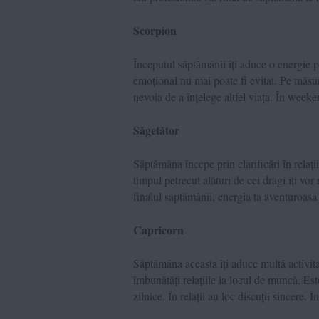
Scorpion
Începutul săptămânii îți aduce o energie
emoțional nu mai poate fi evitat. Pe măsur
nevoia de a înțelege altfel viața. În weekend
Săgetător
Săptămâna începe prin clarificări în relaț
timpul petrecut alături de cei dragi îți vo
finalul săptămânii, energia ta aventuroasă
Capricorn
Săptămâna aceasta îți aduce multă activitat
îmbunătăți relațiile la locul de muncă. Este 
zilnice. În relații au loc discuții sincere. 