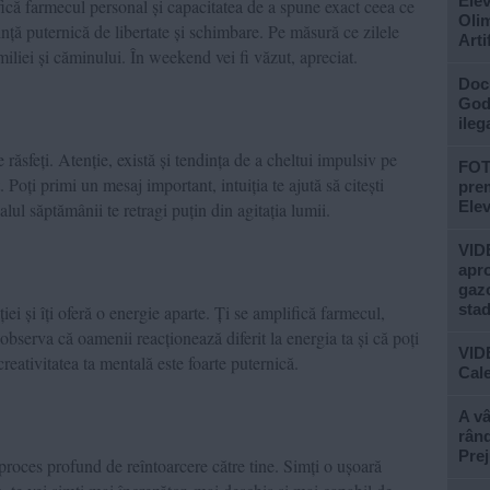
Elev
că farmecul personal și capacitatea de a spune exact ceea ce
Olim
nță puternică de libertate și schimbare. Pe măsură ce zilele
Arti
miliei și căminului. În weekend vei fi văzut, apreciat.
Doc
God”
ileg
 răsfeți. Atenție, există și tendința de a cheltui impulsiv pe
FOTO
. Poți primi un mesaj important, intuiția te ajută să citești
prem
Ele
nalul săptămânii te retragi puțin din agitația lumii.
VIDE
apro
gazo
stad
ei și îți oferă o energie aparte. Ți se amplifică farmecul,
bserva că oamenii reacționează diferit la energia ta și că poți
VID
eativitatea ta mentală este foarte puternică.
Cale
A vâ
rând
Prej
 proces profund de reîntoarcere către tine. Simți o ușoară