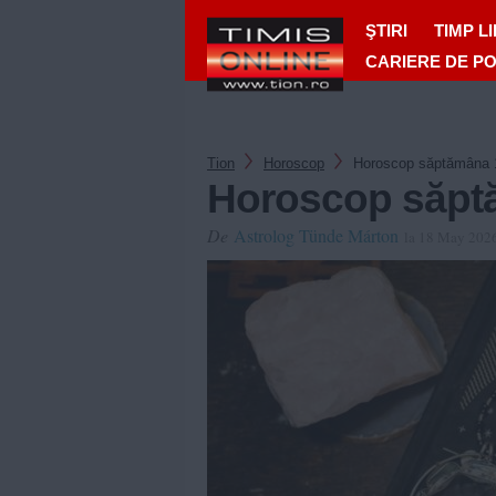
ŞTIRI
TIMP L
CARIERE DE P
Tion
Horoscop
Horoscop săptămâna 1
Horoscop săptă
De
Astrolog Tünde Márton
la 18 May 202