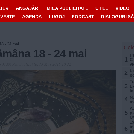
IBER
ANGAJĂRI
MICA PUBLICITATE
UTILE
VIDEO
OVESTE
AGENDA
LUGOJ
PODCAST
DIALOGURI S
8 - 24 mai
Cele
mâna 18 - 24 mai
Pe
1
Ci
6 07:00
Reactualizat la:
13 May 2026 10:32
vi
Le
2
po
Tr
3
La
la
No
4
ma
At
5
pi
U
15
in
6
li