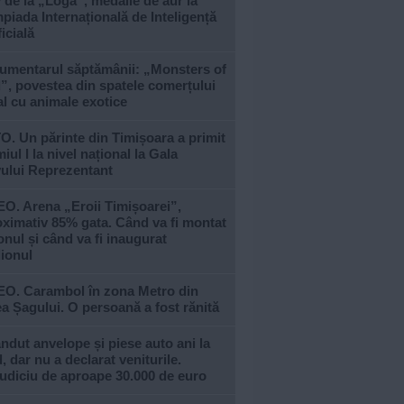
 de la „Loga”, medalie de aur la
piada Internațională de Inteligență
ficială
umentarul săptămânii: „Monsters of
, povestea din spatele comerțului
al cu animale exotice
. Un părinte din Timișoara a primit
iul I la nivel național la Gala
vului Reprezentant
O. Arena „Eroii Timișoarei”,
ximativ 85% gata. Când va fi montat
nul și când va fi inaugurat
ionul
EO. Carambol în zona Metro din
a Șagului. O persoană a fost rănită
ndut anvelope și piese auto ani la
, dar nu a declarat veniturile.
udiciu de aproape 30.000 de euro