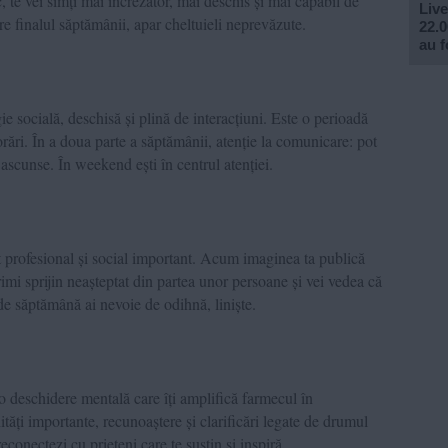
c, te vei simți mai încrezător, mai deschis și mai capabil de
Live
re finalul săptămânii, apar cheltuieli neprevăzute.
22.0
au f
e socială, deschisă și plină de interacțiuni. Este o perioadă
orări. În a doua parte a săptămânii, atenție la comunicare: pot
e ascunse. În weekend ești în centrul atenției.
 profesional și social important. Acum imaginea ta publică
imi sprijin neașteptat din partea unor persoane și vei vedea că
 de săptămână ai nevoie de odihnă, liniște.
o deschidere mentală care îți amplifică farmecul în
tăți importante, recunoaștere și clarificări legate de drumul
econectezi cu prieteni care te susțin și inspiră.