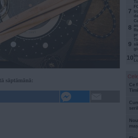
Ti
FO
7
tr
de
Ce
as
8
Re
p
Ti
9
să
gi
In
10
Lu
Cele
astă săptămână:
Ce f
Tim
Cum 
seri
Nouă
mași