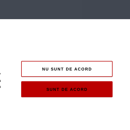
NU SUNT DE ACORD
P
a
u
SUNT DE ACORD
e și
ii