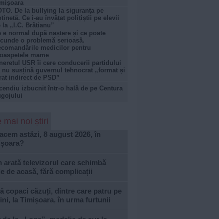
mișoara
TO. De la bullying la siguranța pe
otinetă. Ce i-au învățat polițiștii pe elevii
 la „I.C. Brătianu”
 e normal după naștere și ce poate
cunde o problemă serioasă.
comandările medicilor pentru
roaspetele mame
neretul USR îi cere conducerii partidului
 nu susțină guvernul tehnocrat „format și
rat indirect de PSD”
cendiu izbucnit într-o hală de pe Centura
gojului
 mai noi știri
acem astăzi, 8 august 2026, în
ișoara?
arată televizorul care schimbă
le de acasă, fără complicații
 copaci căzuți, dintre care patru pe
ni, la Timișoara, în urma furtunii