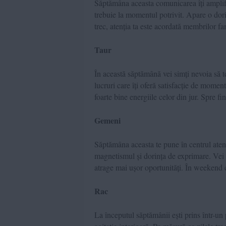
Săptămâna aceasta comunicarea îți amplifi
trebuie la momentul potrivit. Apare o dori
trec, atenția ta este acordată membrilor fa
Taur
În această săptămână vei simți nevoia să te
lucruri care îți oferă satisfacție de moment
foarte bine energiile celor din jur. Spre fi
Gemeni
Săptămâna aceasta te pune în centrul atenți
magnetismul și dorința de exprimare. Vei o
atrage mai ușor oportunități. În weekend cr
Rac
La începutul săptămânii ești prins într-un