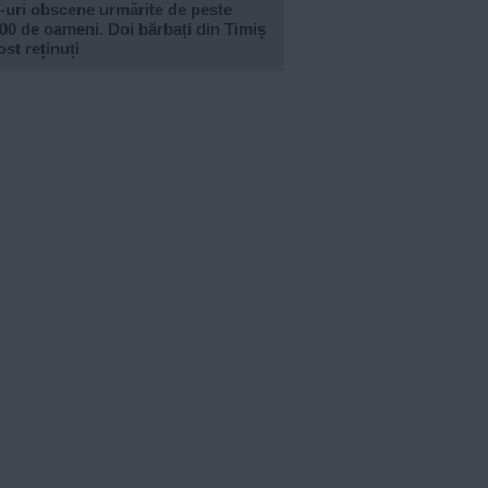
-uri obscene urmărite de peste
00 de oameni. Doi bărbați din Timiș
ost reținuți