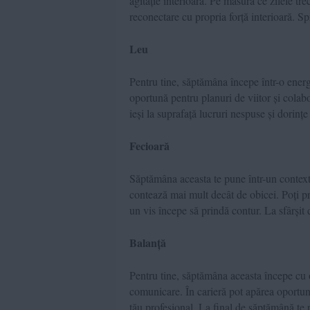
agitație interioară. Pe măsură ce zilele tre
reconectare cu propria forță interioară. Sp
Leu
Pentru tine, săptămâna începe într-o energi
oportună pentru planuri de viitor și colab
ieși la suprafață lucruri nespuse și dorinț
Fecioară
Săptămâna aceasta te pune într-un context
contează mai mult decât de obicei. Poți pr
un vis începe să prindă contur. La sfârșit
Balanță
Pentru tine, săptămâna aceasta începe cu 
comunicare. În carieră pot apărea oportuni
tău profesional. La final de săptămână te r