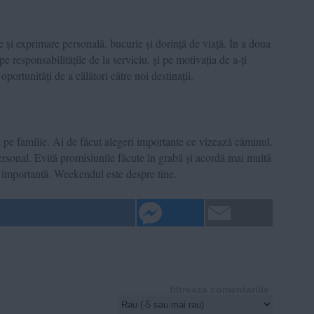
 și exprimare personală, bucurie și dorință de viață. În a doua
e responsabilitățile de la serviciu, și pe motivația de a-ți
ortunități de a călători către noi destinații.
 pe familie. Ai de făcut alegeri importante ce vizează căminul.
ersonal. Evită promisiunile făcute în grabă și acordă mai multă
ie importantă. Weekendul este despre tine.
filtreaza comentariile