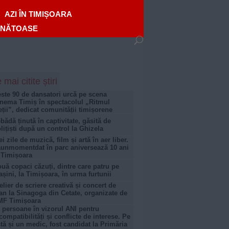
AZI ÎN TIMIȘOARA
ĂNĂTOASE
 mai citite știri
ste 90 de dansatori urcă pe scena
nema Timiș în spectacolul „Ritmul
eții”, dedicat comunității timișorene
bădă ținută în captivitate, găsită de
lițiști după un control la Ghizela
ei zile de muzică, film și artă în aer liber.
unmomentdat în parc aniversează 10 ani
 Timișoara
uă copaci căzuți, dintre care patru pe
șini, la Timișoara, în urma furtunii
elier de scriere creativă și concert de
an la Sinagoga din Cetate, organizate de
MF Timișoara
 persoane în vizorul ANI pentru
compatibilități și conflicte de interese. Pe
stă și un medic, fost candidat la Primăria