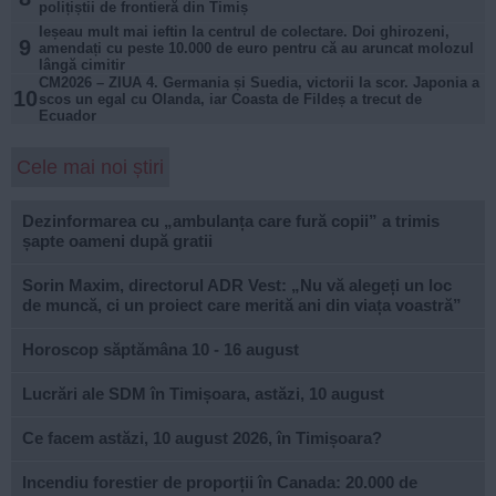
polițiștii de frontieră din Timiș
Ieșeau mult mai ieftin la centrul de colectare. Doi ghirozeni,
9
amendați cu peste 10.000 de euro pentru că au aruncat molozul
lângă cimitir
CM2026 – ZIUA 4. Germania și Suedia, victorii la scor. Japonia a
10
scos un egal cu Olanda, iar Coasta de Fildeș a trecut de
Ecuador
Cele mai noi știri
Dezinformarea cu „ambulanța care fură copii” a trimis
șapte oameni după gratii
Sorin Maxim, directorul ADR Vest: „Nu vă alegeți un loc
de muncă, ci un proiect care merită ani din viața voastră”
Horoscop săptămâna 10 - 16 august
Lucrări ale SDM în Timișoara, astăzi, 10 august
Ce facem astăzi, 10 august 2026, în Timișoara?
Incendiu forestier de proporții în Canada: 20.000 de