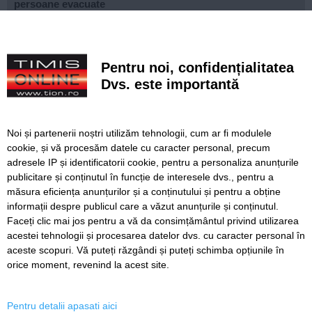
persoane evacuate
Canicula schimbă și meniul: ce alimente recomandă
medicii în zilele cu temperaturi extreme
Pentru noi, confidențialitatea
Noi restricții de circulație în Timișoara, de luni. O nouă
Dvs. este importantă
etapă de Rebreanu și intervenții la linia de tramvai pe
lângă prefectură
e-Terra, platforma pentru cadastru și carte funciară,
Noi și partenerii noștri utilizăm tehnologii, cum ar fi modulele
redevine funcțională
cookie, și vă procesăm datele cu caracter personal, precum
adresele IP și identificatorii cookie, pentru a personaliza anunțurile
Istanbul fără bilet de intrare. Zeci de atracții spectaculoase
publicitare și conținutul în funcție de interesele dvs., pentru a
pe care le poți vizita gratuit în orașul de pe două
continente
măsura eficiența anunțurilor și a conținutului și pentru a obține
informații despre publicul care a văzut anunțurile și conținutul.
Faceți clic mai jos pentru a vă da consimțământul privind utilizarea
acestei tehnologii și procesarea datelor dvs. cu caracter personal în
aceste scopuri. Vă puteți răzgândi și puteți schimba opțiunile în
SERVICII
Redactia
Folosinta Cookie-urilor
orice moment, revenind la acest site.
Termeni si conditii de utilizare
Politica de confidentialitate
Pentru detalii apasati aici