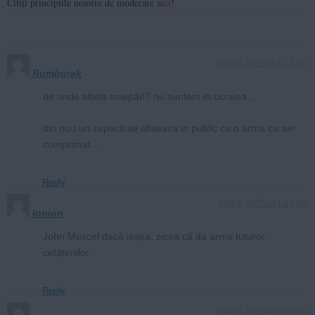
Citiți principiile noastre de moderare
aici
!
May 9, 2025 at 1:14 am
Rumburak
de unde atatia snaipări? nu suntem in ucraina…
din nou un zapacit se afiseaza in public cu o arma cu aer
comprimat…
Reply
May 9, 2025 at 1:23 am
Ionion
John Muscel dacă ieșea, zicea că da arme tuturor
cetățenilor.
Reply
May 9, 2025 at 5:06 pm