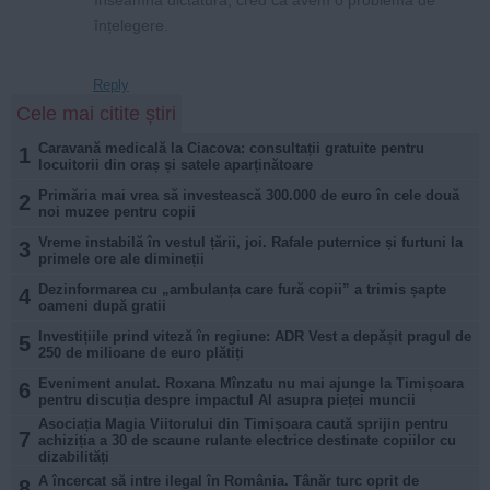
înțelegere.
Reply
Cele mai citite știri
Caravană medicală la Ciacova: consultații gratuite pentru
1
locuitorii din oraș și satele aparținătoare
Primăria mai vrea să investească 300.000 de euro în cele două
2
noi muzee pentru copii
Vreme instabilă în vestul țării, joi. Rafale puternice și furtuni la
3
primele ore ale dimineții
Dezinformarea cu „ambulanța care fură copii” a trimis șapte
4
oameni după gratii
Investițiile prind viteză în regiune: ADR Vest a depășit pragul de
5
250 de milioane de euro plătiți
Eveniment anulat. Roxana Mînzatu nu mai ajunge la Timișoara
6
pentru discuția despre impactul AI asupra pieței muncii
Asociația Magia Viitorului din Timișoara caută sprijin pentru
7
achiziția a 30 de scaune rulante electrice destinate copiilor cu
dizabilități
A încercat să intre ilegal în România. Tânăr turc oprit de
8