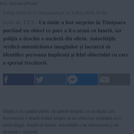
foto: ilustrativă/Pexels
8 May 2025 20:17
Reactualizat la:
8 May 2025 20:30
Scris de T.EX
Un tânăr a fost surprins în Timișoara
-
purtând un obiect ce pare a fi o armă cu lunetă, iar
poliția a deschis o anchetă din oficiu. Autoritățile
verifică autenticitatea imaginilor și încearcă să
identifice persoana implicată și felul obiectului cu care
a speriat trecătorii.
După ce în spațiul public au apărut imagini cu un tânăr care
traversează o stradă având asupra sa un obiect ce seamănă cu o
armă lungă, dotată cu lunetă, autoritățile s-au autosesizat și au
demarat o anchetă.