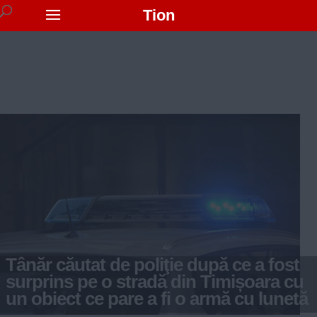
Tion
Tânăr căutat de poliţie după ce a fost
surprins pe o stradă din Timișoara cu
un obiect ce pare a fi o armă cu lunetă