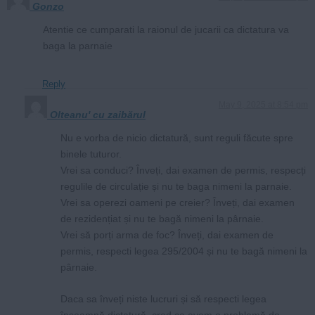
Gonzo
Atentie ce cumparati la raionul de jucarii ca dictatura va
baga la parnaie
Reply
May 9, 2025 at 8:54 pm
Olteanu' cu zaibărul
Nu e vorba de nicio dictatură, sunt reguli făcute spre
binele tuturor.
Vrei sa conduci? Înveți, dai examen de permis, respecți
regulile de circulație și nu te baga nimeni la parnaie.
Vrei sa operezi oameni pe creier? Înveți, dai examen
de rezidențiat și nu te bagă nimeni la pârnaie.
Vrei să porți arma de foc? Înveți, dai examen de
permis, respecti legea 295/2004 și nu te bagă nimeni la
pârnaie.
Daca sa înveți niste lucruri și să respecti legea
înseamnă dictatură, cred ca avem o problemă de